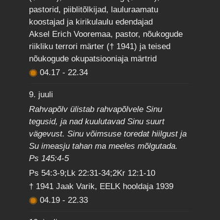
pastorid, piiblitõlkijad, lauluraamatu
koostajad ja kirikulaulu edendajad
Aksel Erich Vooremaa, pastor, nõukogude
riikliku terrori märter († 1941) ja teised
nõukogude okupatsiooniaja märtrid
04.17
-
22.34
9. juuli
Rahvapõlv ülistab rahvapõlvele Sinu
tegusid, ja nad kuulutavad Sinu suurt
vägevust. Sinu võimsuse toredat hiilgust ja
Su imeasju tahan ma meeles mõlgutada.
Ps 145:4-5
Ps 54:3-9;Lk 22:31-34;2Kr 12:1-10
† 1941 Jaak Varik, EELK hooldaja 1939
04.19
-
22.33