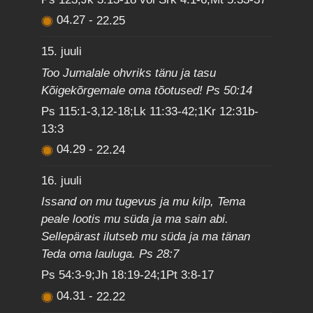
04.27
-
22.25
15. juuli
Too Jumalale ohvriks tänu ja tasu
Kõigekõrgemale oma tõotused! Ps 50:14
Ps 115:1-3,12-18;Lk 11:33-42;1Kr 12:31b-
13:3
04.29
-
22.24
16. juuli
Issand on mu tugevus ja mu kilp, Tema
peale lootis mu süda ja ma sain abi.
Sellepärast ilutseb mu süda ja ma tänan
Teda oma lauluga. Ps 28:7
Ps 54:3-9;Jh 18:19-24;1Pt 3:8-17
04.31
-
22.22