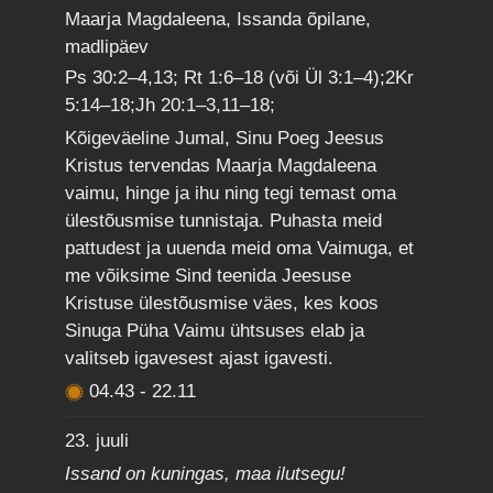
Maarja Magdaleena, Issanda õpilane,
madlipäev
Ps 30:2–4,13; Rt 1:6–18 (või Ül 3:1–4);2Kr
5:14–18;Jh 20:1–3,11–18;
Kõigeväeline Jumal, Sinu Poeg Jeesus
Kristus tervendas Maarja Magdaleena
vaimu, hinge ja ihu ning tegi temast oma
ülestõusmise tunnistaja. Puhasta meid
pattudest ja uuenda meid oma Vaimuga, et
me võiksime Sind teenida Jeesuse
Kristuse ülestõusmise väes, kes koos
Sinuga Püha Vaimu ühtsuses elab ja
valitseb igavesest ajast igavesti.
04.43
-
22.11
23. juuli
Issand on kuningas, maa ilutsegu!