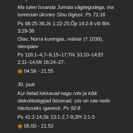
Ma tulen Issanda Jumala vägitegudega, ma
tunnistan üksnes Sinu õiglust. Ps 71:16
Ps 68:25-36;Jk 1:22-25;Õp 14:2-8 või Brk
3:29-38
Olav, Norra kuningas, märter († 1030),
olevipäev
Ps 116:1–4,7–9,15–17;Trk 10:10–14;Ef
2:11–14;Mt 16:24–27;
04.58
-
21.55
30. juuli
Kui õelad lokkavad nagu rohi ja kõik
ülekohtutegijad õitsevad, siis on see neile
hävituseks igavesti. Ps 92:8
Ps 41:2-14;Sk 13:1-2,7-9;2Pt 2:1-5
05.00
-
21.53