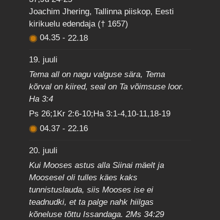
Joachim Jhering, Tallinna piiskop, Eesti
kirikuelu edendaja († 1657)
04.35
-
22.18
19. juuli
Tema all on nagu valguse sära, Tema
kõrval on kiired, seal on Ta võimsuse loor.
Ha 3:4
Ps 26;1Kr 2:6-10;Ha 3:1-4,10-11,18-19
04.37
-
22.16
20. juuli
Kui Mooses astus alla Siinai mäelt ja
Moosesel oli tulles käes kaks
tunnistuslauda, siis Mooses ise ei
teadnudki, et ta palge nahk hiilgas
kõneluse tõttu Issandaga. 2Ms 34:29