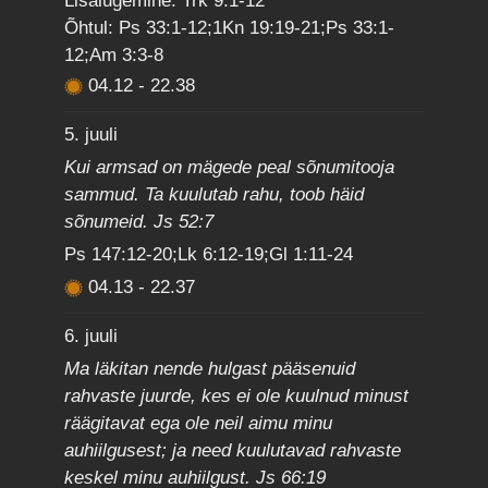
Lisalugemine: Trk 9:1-12
Õhtul: Ps 33:1-12;1Kn 19:19-21;Ps 33:1-
12;Am 3:3-8
04.12
-
22.38
5. juuli
Kui armsad on mägede peal sõnumitooja
sammud. Ta kuulutab rahu, toob häid
sõnumeid. Js 52:7
Ps 147:12-20;Lk 6:12-19;Gl 1:11-24
04.13
-
22.37
6. juuli
Ma läkitan nende hulgast pääsenuid
rahvaste juurde, kes ei ole kuulnud minust
räägitavat ega ole neil aimu minu
auhiilgusest; ja need kuulutavad rahvaste
keskel minu auhiilgust. Js 66:19