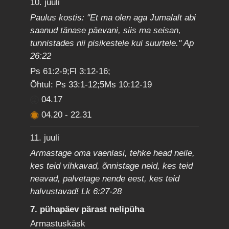
10. juuli
Paulus kostis: "Et ma olen aga Jumalalt abi
saanud tänase päevani, siis ma seisan,
tunnistades nii pisikestele kui suurtele." Ap
26:22
Ps 61:2-9;Fl 3:12-16;
Õhtul: Ps 33:1-12;5Ms 10:12-19
04.17
04.20
-
22.31
11. juuli
Armastage oma vaenlasi, tehke head neile,
kes teid vihkavad, õnnistage neid, kes teid
neavad, palvetage nende eest, kes teid
halvustavad! Lk 6:27-28
7. pühapäev pärast nelipüha
Armastuskäsk