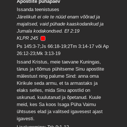
Apostlite pühapäev
Issanda teenistuses
Järelikult ei ole te nüüd enam võõrad ja
majalised, vaid pühade kaaskodanikud ja
Jumala kodakondsed. Ef 2:19
KLPR 245
Ps 145:3-7;Js 66:18-19;2Tm 3:14-17 või Ap
26:12-23;Mk 3:13-19
Issand Kristus, meie taevane Kuningas,
tänus ja rõõmus pühitseme Sinu apostlite
mälestust ning palume Sind: anna oma
Kirikule seda armu, et ta armastaks ja
elaks selles, mida Sinu apostlid on
uskunud, kuulutanud ja õpetanud. Kuule
meid, kes Sa koos Isaga Püha Vaimu
ühtsuses elad ja valitsed igavesest ajast
igavesti.