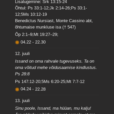
Lisalugemine: Srk 13:15-24
Õhtul: Ps 33:1-12;Jk 2:14-26;Ps 33:1-
12;5Ms 10:12-19
Benedictus Nursiast, Monte Cassino abt,
õhtumaise munkluse isa († 547)
Õp 2:1–9;Mt 19:27–29;
04.22
-
22.30
12. juuli
Issand on oma rahvale tugevuseks. Ta on
oma võitud mehe võidusaamise kindlustus.
Ps 28:8
Ps 147:12-20;5Ms 6:20-25;Mt 7:7-12
04.24
-
22.28
13. juuli
Sinu poole, Issand, ma hüüan, mu kalju!