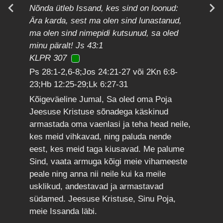
Nõnda ütleb Issand, kes sind on loonud:
Ära karda, sest ma olen sind lunastanud,
ma olen sind nimepidi kutsunud, sa oled
minu päralt! Js 43:1
KLPR 307
Ps 28:1-2,6-8;Jos 24:21-27 või 2Kn 6:8-
23;Hb 12:25-29;Lk 6:27-31
Kõigeväeline Jumal, Sa oled oma Poja
Jeesuse Kristuse sõnadega käskinud
armastada oma vaenlasi ja teha head neile,
kes meid vihkavad, ning paluda nende
eest, kes meid taga kiusavad. Me palume
Sind, vaata armuga kõigi meie vihameeste
peale ning anna nii neile kui ka meile
usklikud, andestavad ja armastavad
südamed. Jeesuse Kristuse, Sinu Poja,
meie Issanda läbi.