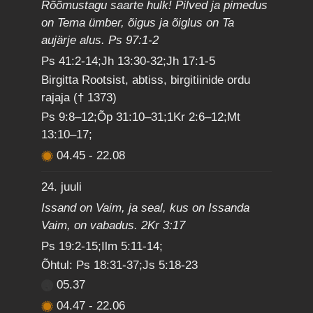
Rõõmustagu saarte hulk! Pilved ja pimedus
on Tema ümber, õigus ja õiglus on Ta
aujärje alus. Ps 97:1-2
Ps 41:2-14;Jh 13:30-32;Jh 17:1-5
Birgitta Rootsist, abtiss, birgitiinide ordu
rajaja († 1373)
Ps 9:8–12;Õp 31:10–31;1Kr 2:6–12;Mt
13:10–17;
04.45
-
22.08
24. juuli
Issand on Vaim, ja seal, kus on Issanda
Vaim, on vabadus. 2Kr 3:17
Ps 19:2-15;Ilm 5:11-14;
Õhtul: Ps 18:31-37;Js 5:18-23
05.37
04.47
-
22.06