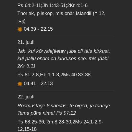
Ps 64:2-11;Jh 1:43-51;2Kr 4:1-6
Thorlak, piiskop, misjonär Islandil († 12.
saj)
04.39
-
22.15
21. juuli
Jah, kui kõrvalejäetav juba oli täis kirkust,
kui palju enam on kirkuses see, mis jääb!
2Kr 3:11
Ps 81:2-8;Hb 1:1-3;2Ms 40:33-38
04.41
-
22.13
22. juuli
Rõõmustage Issandas, te õiged, ja tänage
Tema püha nime! Ps 97:12
Ps 68:25-36;Rm 8:28-30;2Ms 24:1-2,9-
12,15-18