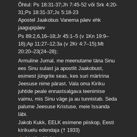
Õhtul: Ps 18:31-37;Jh 7:45-52 või Srk 4:20-
31;Ps 18:31-37;Js 5:18-23
Apostel Jaakobus Vanema päev ehk
jaagupipäev
Ps 89:2,6,16–18;Jr 45:1–5 (v 1Kn 19:9–
18);Ap 11:27–12:3a (v 2Kr 4:7–15);Mt
20:20–23(24–28);
Armuline Jumal, me meenutame täna Sinu
ees Sinu sulast ja apostlit Jaakobust,
esimest jüngrite seas, kes suri märtrina
Jeesuse nime pärast. Vala oma Kiriku
juhtide peale ennastsalgava teenimise
vaimu, mis Sinu väge ja au tunnistab. Seda
palume Jeesuse Kristuse, meie Issanda
läbi.
Jakob Kukk, EELK esimene piiskop, Eesti
kirikuelu edendaja († 1933)