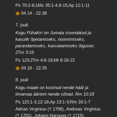
Ps 70:2-6;1Ms 35:1-4,9-15;Ap 12:1-11
04.14
-
22.36
7. juuli
Kogu Pühakiri on Jumala sisendatud ja
kasulik õpetamiseks, noomimiseks,
parandamiseks, kasvatamiseks õiguses.
2Tm 3:16
Ps 123;2Tm 4:6-18;Mt 8:18-22
04.16
-
22.35
8. juuli
Kogu maale on kostnud nende hääl ja
ilmamaa äärteni nende sõnad. Rm 10:18
Ps 115:1-3,12-18;Ap 13:1-3;Rm 16:1-7
Adrian Virginius († 1706), Andreas Virginius
(† 1701), Johann Hornung († 1715),