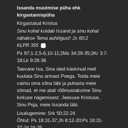
Issanda muutmise püha ehk
kirgastamispüha
Kirgastatud Kristus
Sinu kohal koidab Issand ja sinu kohal
nähakse Tema auhiilgust! Js 60:2
KLPR 355
Ps 97:1-2,5-6,10-11;2Ms 34:29-35;2Kr 3:7-
18;Lk 9:28-36
Taevane Isa, Sina oled käskinud meil
kuulata Sinu armast Poega. Toida meie
vaimu oma sõna läbi ja puhasta meie
silmad, et me alati rõõmustaksime Sinu
kirkuse nägemisest. Jeesuse Kristuse,
Sinu Poja, meie Issanda läbi.
Lisalugemine: Srk 50:22-24
Õhtul: Ps 18:31-37;Jh 8:12-20;Ps 18:31-
37;Jd 24-25