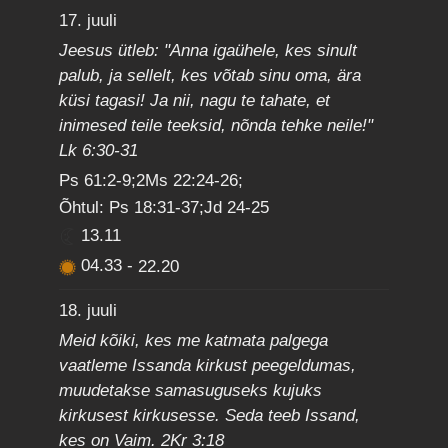
17. juuli
Jeesus ütleb: "Anna igaühele, kes sinult
palub, ja sellelt, kes võtab sinu oma, ära
küsi tagasi! Ja nii, nagu te tahate, et
inimesed teile teeksid, nõnda tehke neile!"
Lk 6:30-31
Ps 61:2-9;2Ms 22:24-26;
Õhtul: Ps 18:31-37;Jd 24-25
13.11
04.33
-
22.20
18. juuli
Meid kõiki, kes me katmata palgega
vaatleme Issanda kirkust peegeldumas,
muudetakse samasuguseks kujuks
kirkusest kirkusesse. Seda teeb Issand,
kes on Vaim. 2Kr 3:18