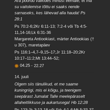
Ära pöördu vaikides minust eemale, et ma
su vaitolemise tõttu ei saaks nende
sarnaseks, kes lähevad alla hauda! Ps
28:1
Ps 70:2-6;2Kr 6:11-13; 7:2-4 või Tb 4:5-
11,14-16;Lk 6:31-36
Margareta Antiookiast, märter Antiookias (†
u 307), maretapäev
Ps 116:1–4,7–9,15–17;Jr 11:18–20;2Kr
10:17–11:2;Mt 13:44–52;
04.25
-
22.27
14. juuli
Olgem siis tänulikud, et me saame
kuningriigi, mis ei kõigu, ja teenigem
seepärast Jumalat Talle meelepäraselt
allaheitlikkuse ja aukartusega! Hb 12:28
Ps 123;Jk 3:13-18 või Srk 4:1-6;Mt 5:33-37