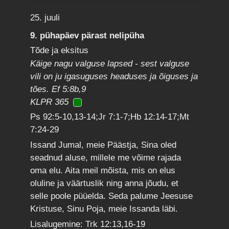
25. juuli
9. pühapäev pärast nelipüha
Tõde ja eksitus
Käige nagu valguse lapsed - sest valguse
vili on ju igasuguses headuses ja õiguses ja
tões. Ef 5:8b,9
KLPR 365
Ps 92:5-10,13-14;Jr 7:1-7;Hb 12:14-17;Mt
7:24-29
Issand Jumal, meie Päästja, Sina oled
seadnud aluse, millele me võime rajada
oma elu. Aita meil mõista, mis on elus
oluline ja väärtuslik ning anna jõudu, et
selle poole püüelda. Seda palume Jeesuse
Kristuse, Sinu Poja, meie Issanda läbi.
Lisalugemine: Trk 12:13,16-19