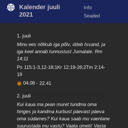
Kalender juuli
Info
2021
Seaded
1. juuli
Minu ees nõtkub iga põlv, ütleb Issand, ja
iga keel annab tunnustust Jumalale. Rm
14:11
Ps 115:1-3,12-18;1Kr 12:19-26;2Tm 2:14-
19
04.08
-
22.41
2. juuli
Kui kaua ma pean muret tundma oma
hinges ja kandma kurbust päevast päeva
oma südames? Kui kaua saab mu vaenlane
suurustada mu vastu? Vaata ometi! Vasta