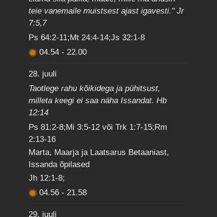
teie vanemaile muistsest ajast igavesti." Jr
7:5,7
Ps 64:2-11;Mt 24:4-14;Js 32:1-8
04.54
-
22.00
28. juuli
Taotlege rahu kõikidega ja pühitsust,
milleta keegi ei saa näha Issandat. Hb
12:14
Ps 81:2-8;Mi 3:5-12 või Trk 1:7-15;Rm
2:13-16
Marta, Maarja ja Laatsarus Betaaniast,
Issanda õpilased
Jh 12:1-8;
04.56
-
21.58
29. juuli