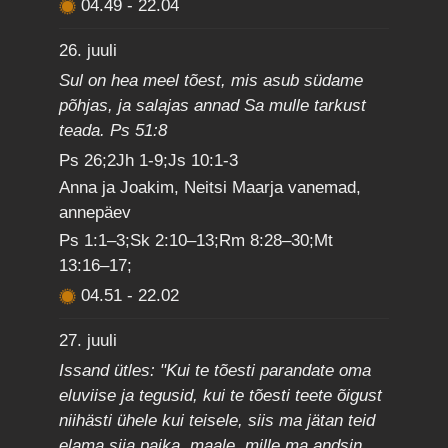
04.49
-
22.04
26. juuli
Sul on hea meel tõest, mis asub südame
põhjas, ja salajas annad Sa mulle tarkust
teada. Ps 51:8
Ps 26;2Jh 1-9;Js 10:1-3
Anna ja Joakim, Neitsi Maarja vanemad,
annepäev
Ps 1:1–3;Sk 2:10–13;Rm 8:28–30;Mt
13:16–17;
04.51
-
22.02
27. juuli
Issand ütles: "Kui te tõesti parandate oma
eluviise ja tegusid, kui te tõesti teete õigust
niihästi ühele kui teisele, siis ma jätan teid
elama siia paika, maale, mille ma andsin