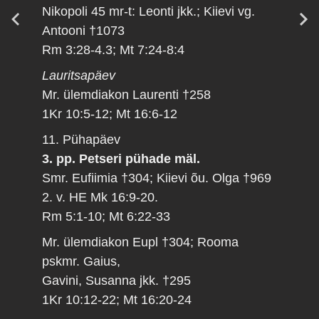
Nikopoli 45 mr-t: Leonti jkk.; Kiievi vg.
Antooni †1073
Rm 3:28-4.3; Mt 7:24-8:4
Lauritsapäev
Mr. ülemdiakon Laurenti †258
1Kr 10:5-12; Mt 16:6-12
11. Pühapäev
3. pp. Petseri pühade mäl.
Smr. Eufiimia †304; Kiievi õu. Olga †969
2. v. HE Mk 16:9-20.
Rm 5:1-10; Mt 6:22-33
Mr. ülemdiakon Eupl †304; Rooma
pskmr. Gaius,
Gavini, Susanna jkk. †295
1Kr 10:12-22; Mt 16:20-24