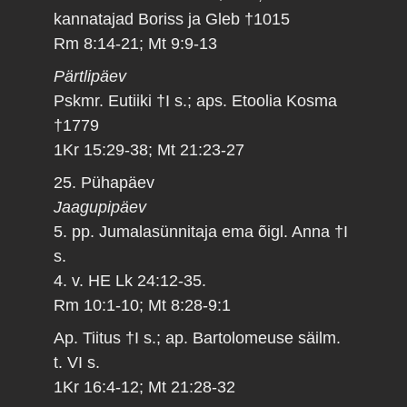
kannatajad Boriss ja Gleb †1015
Rm 8:14-21; Mt 9:9-13
Pärtlipäev
Pskmr. Eutiiki †I s.; aps. Etoolia Kosma
†1779
1Kr 15:29-38; Mt 21:23-27
25. Pühapäev
Jaagupipäev
5. pp. Jumalasünnitaja ema õigl. Anna †I
s.
4. v. HE Lk 24:12-35.
Rm 10:1-10; Mt 8:28-9:1
Ap. Tiitus †I s.; ap. Bartolomeuse säilm.
t. VI s.
1Kr 16:4-12; Mt 21:28-32