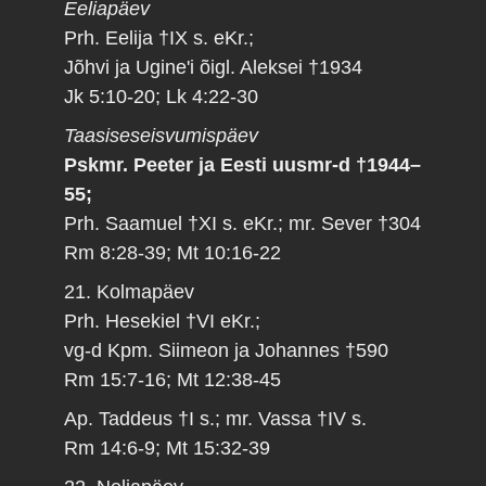
Eeliapäev
Prh. Eelija †IX s. eKr.;
Jõhvi ja Ugine'i õigl. Aleksei †1934
Jk 5:10-20; Lk 4:22-30
Taasiseseisvumispäev
Pskmr. Peeter ja Eesti uusmr-d †1944–
55;
Prh. Saamuel †XI s. eKr.; mr. Sever †304
Rm 8:28-39; Mt 10:16-22
21. Kolmapäev
Prh. Hesekiel †VI eKr.;
vg-d Kpm. Siimeon ja Johannes †590
Rm 15:7-16; Mt 12:38-45
Ap. Taddeus †I s.; mr. Vassa †IV s.
Rm 14:6-9; Mt 15:32-39