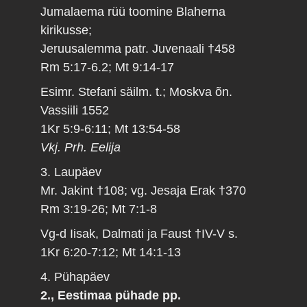
Jumalaema rüü toomine Blaherna
kirikusse;
Jeruusalemma patr. Juvenaali †458
Rm 5:17-6.2; Mt 9:14-17
Esimr. Stefani säilm. t.; Moskva õn.
Vassiili 1552
1Kr 5:9-6:11; Mt 13:54-58
Vkj. Prh. Eelija
3. Laupäev
Mr. Jakint †108; vg. Jesaja Erak †370
Rm 3:19-26; Mt 7:1-8
Vg-d Iisak, Dalmati ja Faust †IV-V s.
1Kr 6:20-7:12; Mt 14:1-13
4. Pühapäev
2., Eestimaa pühade pp.