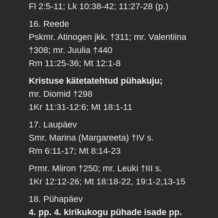
Fl 2:5-11; Lk 10:38-42; 11:27-28 (p.)
16. Reede
Pskmr. Atinogen jkk. †311; mr. Valentiina
†308; mr. Juulia †440
Rm 11:25-36; Mt 12:1-8
Kristuse kätetatehtud pühakuju;
mr. Diomid †298
1Kr 11:31-12:6; Mt 18:1-11
17. Laupäev
Smr. Marina (Margareeta) †IV s.
Rm 6:11-17; Mt 8:14-23
Prmr. Miiron †250; mr. Leuki †III s.
1Kr 12:12-26; Mt 18:18-22, 19:1-2,13-15
18. Pühapäev
4. pp. 4. kirikukogu pühade isade pp.