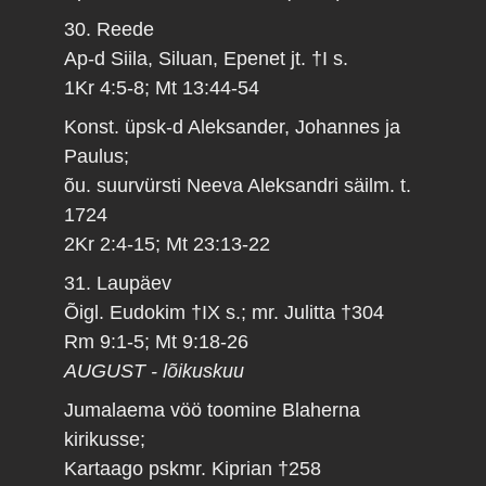
30. Reede
Ap-d Siila, Siluan, Epenet jt. †I s.
1Kr 4:5-8; Mt 13:44-54
Konst. üpsk-d Aleksander, Johannes ja
Paulus;
õu. suurvürsti Neeva Aleksandri säilm. t.
1724
2Kr 2:4-15; Mt 23:13-22
31. Laupäev
Õigl. Eudokim †IX s.; mr. Julitta †304
Rm 9:1-5; Mt 9:18-26
AUGUST - lõikuskuu
Jumalaema vöö toomine Blaherna
kirikusse;
Kartaago pskmr. Kiprian †258