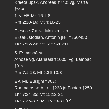
Kreeta üpsk. Andreas †740; vg. Marta
†554
1. v. HE Mk 16.1-8.
Rm 2:10-16; Mt 4:18-23
Efesose 7 mr-t: Maksimilian,
Eksakustodian, Antonin jkk. †250/450
1Kr 7:12-24; Mt 14:35-15:11
5. Esmaspäev
Athose vg. Atanaasi †1000; vg. Lampad
†X s.
Rm 7:1-13; Mt 9:36-10:8
EP. Mr. Eusigni †362;
Rooma pst-d Anter †238 ja Fabian †250
1Kr 7:24-35; Mt 15:12-21
1Kr 7:35-8:7; Mt 15:29-31 (R).