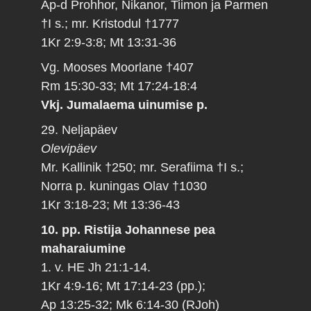
Ap-d Prohhor, Nikanor, Tiimon ja Parmen
†I s.; mr. Kristodul †1777
1Kr 2:9-3:8; Mt 13:31-36
Vg. Mooses Moorlane †407
Rm 15:30-33; Mt 17:24-18:4
Vkj. Jumalaema uinumise p.
29. Neljapäev
Olevipäev
Mr. Kallinik †250; mr. Serafiima †I s.;
Norra p. kuningas Olav †1030
1Kr 3:18-23; Mt 13:36-43
10. pp. Ristija Johannese pea
maharaiumine
1. v. HE Jh 21:1-14.
1Kr 4:9-16; Mt 17:14-23 (pp.);
Ap 13:25-32; Mk 6:14-30 (RJoh)