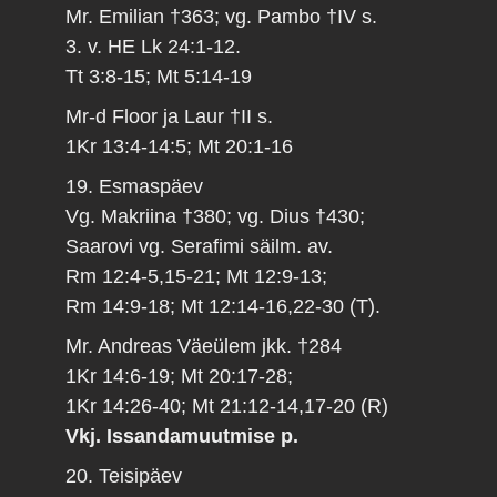
Mr. Emilian †363; vg. Pambo †IV s.
3. v. HE Lk 24:1-12.
Tt 3:8-15; Mt 5:14-19
Mr-d Floor ja Laur †II s.
1Kr 13:4-14:5; Mt 20:1-16
19. Esmaspäev
Vg. Makriina †380; vg. Dius †430;
Saarovi vg. Serafimi säilm. av.
Rm 12:4-5,15-21; Mt 12:9-13;
Rm 14:9-18; Mt 12:14-16,22-30 (T).
Mr. Andreas Väeülem jkk. †284
1Kr 14:6-19; Mt 20:17-28;
1Kr 14:26-40; Mt 21:12-14,17-20 (R)
Vkj. Issandamuutmise p.
20. Teisipäev