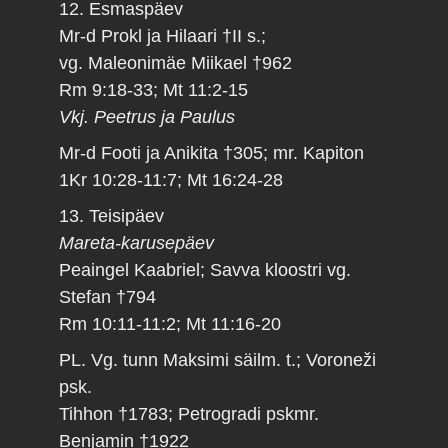
12. Esmaspäev
Mr-d Prokl ja Hilaari †II s.;
vg. Maleonimäe Miikael †962
Rm 9:18-33; Mt 11:2-15
Vkj. Peetrus ja Paulus
Mr-d Footi ja Anikita †305; mr. Kapiton
1Kr 10:28-11:7; Mt 16:24-28
13. Teisipäev
Mareta-karusepäev
Peaingel Kaabriel; Savva kloostri vg.
Stefan †794
Rm 10:11-11:2; Mt 11:16-20
PL. Vg. tunn Maksimi säilm. t.; Voroneži
psk.
Tihhon †1783; Petrogradi pskmr.
Benjamin †1922