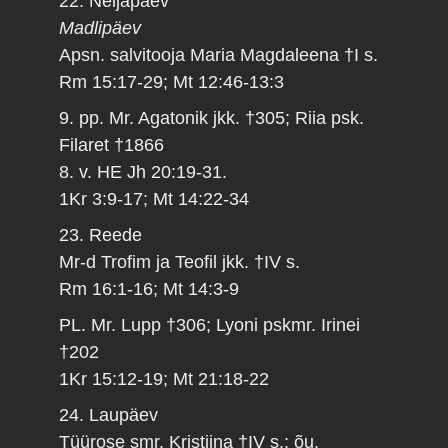
22. Neljapäev
Madlipäev
Apsn. salvitooja Maria Magdaleena †I s.
Rm 15:17-29; Mt 12:46-13:3
9. pp. Mr. Agatonik jkk. †305; Riia psk.
Filaret †1866
8. v. HE Jh 20:19-31.
1Kr 3:9-17; Mt 14:22-34
23. Reede
Mr-d Trofim ja Teofil jkk. †IV s.
Rm 16:1-16; Mt 14:3-9
PL. Mr. Lupp †306; Lyoni pskmr. Irinei
†202
1Kr 15:12-19; Mt 21:18-22
24. Laupäev
Tüürose smr. Kristiina †IV s.; õu.