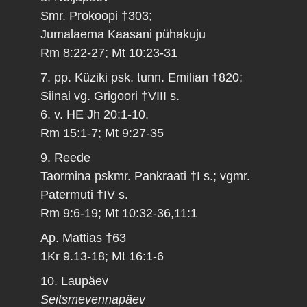
Smr. Prokoopi †303;
Jumalaema Kaasani pühakuju
Rm 8:22-27; Mt 10:23-31
7. pp. Küziki psk. tunn. Emilian †820;
Siinai vg. Grigoori †VIII s.
6. v. HE Jh 20:1-10.
Rm 15:1-7; Mt 9:27-35
9. Reede
Taormina pskmr. Pankraati †I s.; vgmr.
Patermuti †IV s.
Rm 9:6-19; Mt 10:32-36,11:1
Ap. Mattias †63
1Kr 9.13-18; Mt 16:1-6
10. Laupäev
Seitsmevennapäev