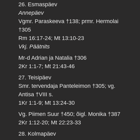
26. Esmaspäev
Annepäev
Vgmr. Paraskeeva †138; prmr. Hermolai
†305
Rm 16:17-24; Mt 13:10-23
Vkj. Päätnits
Mr-d Adrian ja Natalia †306
2Kr 1:1-7; Mt 21:43-46
27. Teisipäev
Smr. tervendaja Panteleimon †305; vg.
Antisa †VIII s.
1Kr 1:1-9; Mt 13:24-30
Vg. Piimen Suur †450; õigl. Monika †387
2Kr 1:12-20; Mt 22:23-33
28. Kolmapäev