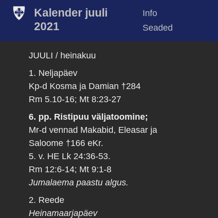
Kalender juuli
Info
2021
Seaded
JUULI / heinakuu
1. Neljapäev
Kp-d Kosma ja Damian †284
Rm 5.10-16; Mt 8:23-27
6. pp. Ristipuu väljatoomine;
Mr-d vennad Makabid, Eleasar ja
Saloome †166 eKr.
5. v. HE Lk 24:36-53.
Rm 12:6-14; Mt 9:1-8
Jumalaema paastu algus.
2. Reede
Heinamaarjapäev