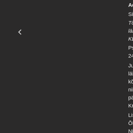
A
S
T
l
K
P
2
J
l
k
n
p
Kr
L
Õ
N