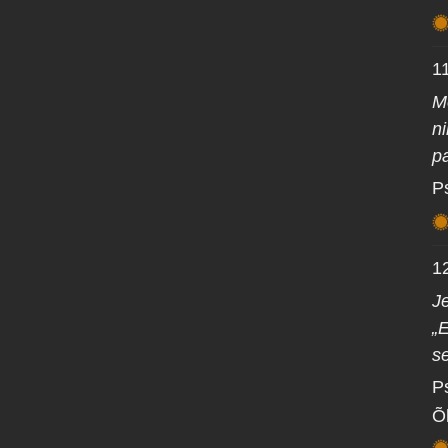
1
M
n
p
P
1
Je
„E
s
P
Õ