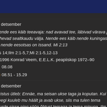
. detsember
ende ees käib teeavaja: nad avavad tee, läbivad värava 
ähevad sealtkaudu välja. Nende ees käib nende kuninga
a nende eesotsas on Issand. Mi 2:13
s 14;Ilm 2:1-5,7;Mi 2:1-5,12-13
 1996 Konrad Veem, E.E.L.K. peapiiskop 1972–90
08.08
08.51
-
15.29
. detsember
ristus ütleb: Ennäe, ma seisan ukse taga ja koputan. Kui
eegi kuuleb mu häält ja avab ukse, siis ma tulen tema
uurde sisse ning söön õhtust temaga ja tema minuga. Ilm