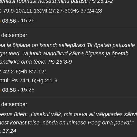
aenlasi rõõmust hõisata minu pärast! Ps 25:1-2
s 79:9-10a,11,13;Mt 27:27-30;Hs 37:24-28
08.56
-
15.26
. detsember
ea ja õiglane on Issand; sellepärast Ta õpetab patustele
get teed. Ta juhib alandlikud käima õiguses ja õpetab
landlikke oma teele. Ps 25:8-9
s 42:2-6;Hb 8:7-12;
htul: Ps 24:1-6;Hg 2:1-9
08.58
-
15.25
. detsember
esus ütleb: „Otsekui välk, mis taeva all välgatades sähv
hest kohast teise, nõnda on Inimese Poeg oma päeval.“
k 17:24