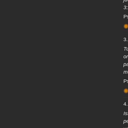
3
P
3
T
o
p
m
P
4
I
p