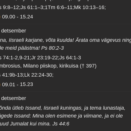
s 9:8–12;Js 61:1–3;1Tm 6:6–11;Mk 10:13–16;
09.00
-
15.24
. detsember
na, Iisraeli karjane, võta kuulda! Ärata oma vägevus nin
ule meid päästma! Ps 80:2-3
s 74:1-2,9-21;Jr 23:19-22;Js 64:1-3
brosius, Milano piiskop, kirikuisa († 397)
s 41:9b-13;Lk 22:24-30;
09.01
-
15.23
. detsember
nda ütleb Issand, Iisraeli kuningas, ja tema lunastaja,
ägede Issand: Mina olen esimene ja viimane, ja ei ole
uud Jumalat kui mina. Js 44:6