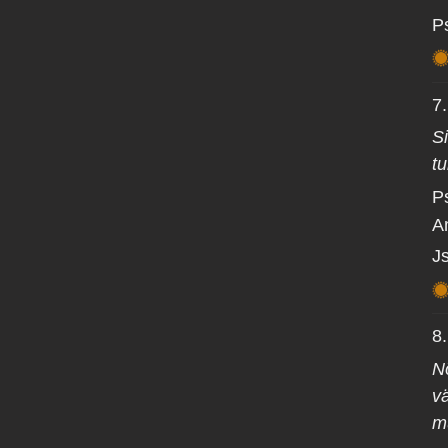
P
7
Si
t
P
Am
J
8
Nõ
v
m