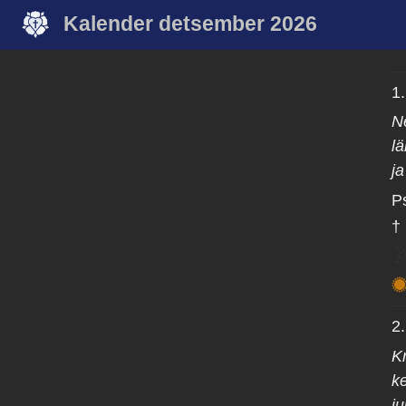
Kalender detsember 2026
1
N
l
j
P
†
2
K
k
j