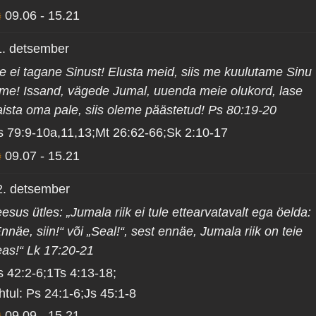
09.06
-
15.21
1. detsember
e ei tagane Sinust! Elusta meid, siis me kuulutame Sinu
ime! Issand, vägede Jumal, uuenda meie olukord, lase
aista oma pale, siis oleme päästetud! Ps 80:19-20
s 79:9-10a,11,13;Mt 26:62-66;Sk 2:10-17
09.07
-
15.21
2. detsember
esus ütles: „Jumala riik ei tule ettearvatavalt ega öelda:
nnäe, siin!“ või „Seal!“, sest ennäe, Jumala riik on teie
eas!“ Lk 17:20-21
s 42:2-6;1Ts 4:13-18;
htul: Ps 24:1-6;Js 45:1-8
09.09
-
15.21