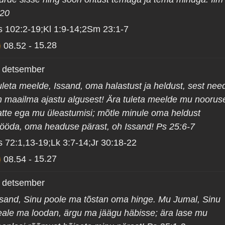
:20
s 102:2-19;Kl 1:9-14;2Sm 23:1-7
08.52
-
15.28
. detsember
uleta meelde, Issand, oma halastust ja heldust, sest nee
n maailma ajastu algusest! Ära tuleta meelde mu noorus
atte ega mu üleastumisi; mõtle minule oma heldust
ööda, oma headuse pärast, oh Issand! Ps 25:6-7
s 72:1,13-19;Lk 3:7-14;Jr 30:18-22
08.54
-
15.27
. detsember
ssand, Sinu poole ma tõstan oma hinge. Mu Jumal, Sinu
eale ma loodan, ärgu ma jäägu häbisse; ära lase mu