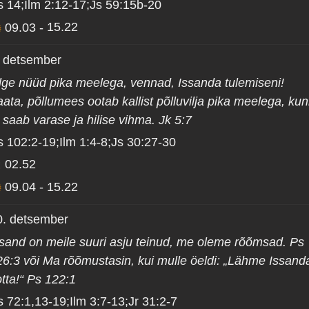
s 14;Ilm 2:12-17;Js 59:15b-20
09.03
-
15.22
. detsember
lge nüüd pika meelega, vennad, Issanda tulemiseni!
ata, põllumees ootab kallist põlluvilja pika meelega, kun
 saab varase ja hilise vihma. Jk 5:7
s 102:2-19;Ilm 1:4-8;Js 30:27-30
02.52
09.04
-
15.22
0. detsember
ssand on meile suuri asju teinud, me oleme rõõmsad. Ps
26:3 või Ma rõõmustasin, kui mulle öeldi: „Lähme Issand
tta!“ Ps 122:1
s 72:1,13-19;Ilm 3:7-13;Jr 31:2-7