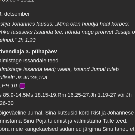
3. detsember
istija Johannes lausus: „Mina olen hüüdja hääl kõrbes:
ehke tasaseks Issanda tee, nõnda nagu prohvet Jesaja 
elnud.“ Jh 1:23
dvendiaja 3. pühapäev
almistage Issandale teed
almistage Issanda teed; vaata, Issand Jumal tuleb
uliselt! Js 40:3a,10a
LPR 10
s 85:9-14;5Ms 18:15-19;Rm 16:25-27;Jh 1:19-27 või Jh
:26-30
õigeväeline Jumal, Sina kutsusid kord Ristija Johannese
unnistama Sinu Poja tulemist ja valmistama Talle teed.
ööra meie kangekaelsed südamed järgima Sinu tahet, et