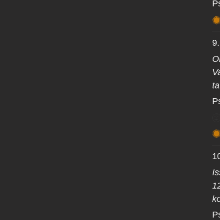
P
9
O
Va
ta
P
1
I
1
ko
P