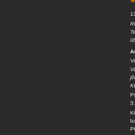
1
R
T
üt
A
V
V
jõ
K
P
3
K
t
P