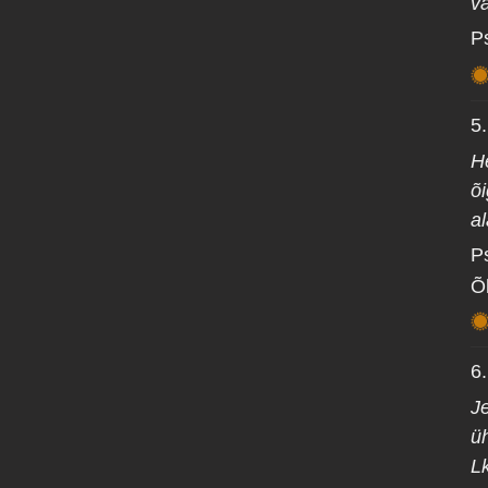
v
P
5
H
õi
a
P
Õ
6
Je
ü
L