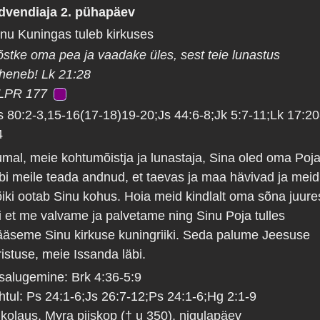
dvendiaja 2. pühapäev
inu Kuningas tuleb kirkuses
õstke oma pea ja vaadake üles, sest teie lunastus
äheneb! Lk 21:28
LPR 177
s 80:2-3,15-16(17-18)19-20;Js 44:6-8;Jk 5:7-11;Lk 17:20
4
umal, meie kohtumõistja ja lunastaja, Sina oled oma Poj
äbi meile teada andnud, et taevas ja maa hävivad ja meid
õiki ootab Sinu kohus. Hoia meid kindlalt oma sõna juure
ii et me valvame ja palvetame ning Sinu Poja tulles
ääseme Sinu kirkuse kuningriiki. Seda palume Jeesuse
istuse, meie Issanda läbi.
isalugemine: Brk 4:36-5:9
htul: Ps 24:1-6;Js 26:7-12;Ps 24:1-6;Hg 2:1-9
ikolaus, Myra piiskop († u 350), nigulapäev