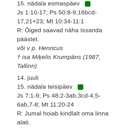
15. nädala esmaspäev
Js 1:10-17; Ps 50:8-9,16bcd-
17,21+23; Mt 10:34-11:1
R: Õiged saavad näha Issanda
päästet.
või v p. Henricus
† isa Miķelis Krumpāns (1987,
Tallinn)
14. juuli
15. nädala teisipäev
Js 7:1-9; Ps 48:2-3ab,3cd-4,5-
6ab,7-8; Mt 11:20-24
R: Jumal hoiab kindlalt oma linna
alati.