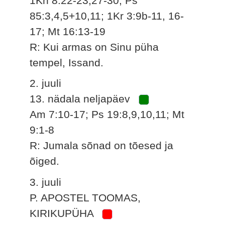
1Kn 8:22-23,27-30; Ps
85:3,4,5+10,11; 1Kr 3:9b-11, 16-
17; Mt 16:13-19
R: Kui armas on Sinu püha
tempel, Issand.
2. juuli
13. nädala neljapäev
Am 7:10-17; Ps 19:8,9,10,11; Mt
9:1-8
R: Jumala sõnad on tõesed ja
õiged.
3. juuli
P. APOSTEL TOOMAS,
KIRIKUPÜHA