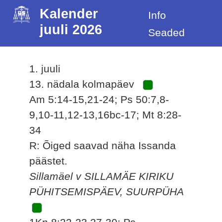
Kalender
Info
juuli 2026
Seaded
1. juuli
13. nädala kolmapäev
Am 5:14-15,21-24; Ps 50:7,8-
9,10-11,12-13,16bc-17; Mt 8:28-
34
R: Õiged saavad näha Issanda
päästet.
Sillamäel v SILLAMÄE KIRIKU
PÜHITSEMISPÄEV, SUURPÜHA