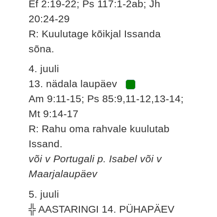
Ef 2:19-22; Ps 117:1-2ab; Jh
20:24-29
R: Kuulutage kõikjal Issanda
sõna.
4. juuli
13. nädala laupäev
Am 9:11-15; Ps 85:9,11-12,13-14;
Mt 9:14-17
R: Rahu oma rahvale kuulutab
Issand.
või v Portugali p. Isabel või v
Maarjalaupäev
5. juuli
╬ AASTARINGI 14. PÜHAPÄEV