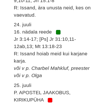
9,10-11; Jh 15:1-8
R: Issand, ära unusta neid, kes on
vaevatud.
24. juuli
16. nädala reede
Jr 3:14-17; [Ps] Jr 31:10,11-
12ab,13; Mt 13:18-23
R: Issand hoiab meid kui karjane
karja.
või v p. Charbel Mahkluf, preester
või v p. Olga
25. juuli
P. APOSTEL JAAKOBUS,
KIRIKUPÜHA