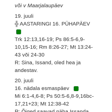
või v Maarjalaupäev
19. juuli
╬ AASTARINGI 16. PÜHAPÄEV
Trk 12:13,16-19; Ps 86:5-6,9-
10,15-16; Rm 8:26-27; Mt 13:24-
43 või 24-30
R: Sina, Issand, oled hea ja
andestav.
20. juuli
16. nädala esmaspäev
Mi 6:1-4,6-8; Ps 50:5-6,8-9,16bc-
17,21+23; Mt 12:38-42
R: Õiged saavad näha Issanda