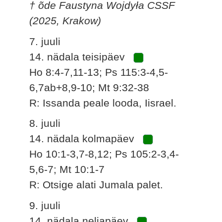
† õde Faustyna Wojdyła CSSF
(2025, Krakow)
7. juuli
14. nädala teisipäev
Ho 8:4-7,11-13; Ps 115:3-4,5-
6,7ab+8,9-10; Mt 9:32-38
R: Issanda peale looda, Iisrael.
8. juuli
14. nädala kolmapäev
Ho 10:1-3,7-8,12; Ps 105:2-3,4-
5,6-7; Mt 10:1-7
R: Otsige alati Jumala palet.
9. juuli
14. nädala neljapäev