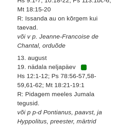
Hs 9:1-7; 10:18-22; Ps 113:1bc-6;
Mt 18:15-20
R: Issanda au on kõrgem kui
taevad.
või v p. Jeanne-Francoise de
Chantal, orduõde
13. august
19. nädala neljapäev
Hs 12:1-12; Ps 78:56-57,58-
59,61-62; Mt 18:21-19:1
R: Pidagem meeles Jumala
tegusid.
või p p-d Pontianus, paavst, ja
Hyppolitus, preester, märtrid