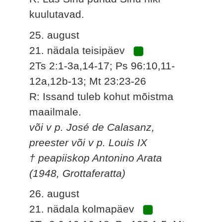
kuulutavad.
25. august
21. nädala teisipäev
2Ts 2:1-3a,14-17; Ps 96:10,11-
12a,12b-13; Mt 23:23-26
R: Issand tuleb kohut mõistma
maailmale.
või v p. José de Calasanz,
preester või v p. Louis IX
† peapiiskop Antonino Arata
(1948, Grottaferatta)
26. august
21. nädala kolmapäev