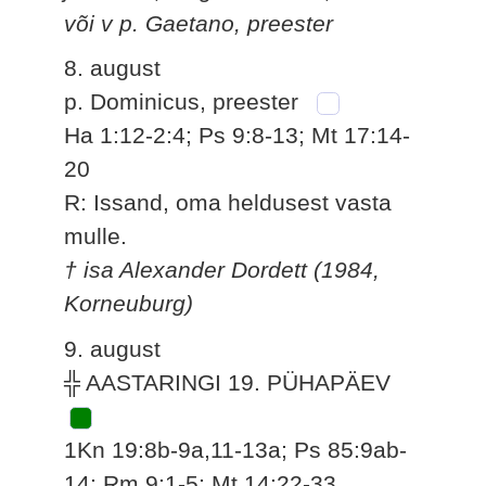
või v p. Gaetano, preester
8. august
p. Dominicus, preester
Ha 1:12-2:4; Ps 9:8-13; Mt 17:14-
20
R: Issand, oma heldusest vasta
mulle.
† isa Alexander Dordett (1984,
Korneuburg)
9. august
╬ AASTARINGI 19. PÜHAPÄEV
1Kn 19:8b-9a,11-13a; Ps 85:9ab-
14; Rm 9:1-5; Mt 14:22-33