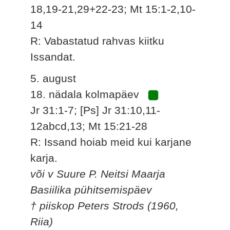
18,19-21,29+22-23; Mt 15:1-2,10-
14
R: Vabastatud rahvas kiitku
Issandat.
5. august
18. nädala kolmapäev
Jr 31:1-7; [Ps] Jr 31:10,11-
12abcd,13; Mt 15:21-28
R: Issand hoiab meid kui karjane
karja.
või v Suure P. Neitsi Maarja
Basiilika pühitsemispäev
† piiskop Peters Strods (1960,
Riia)