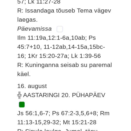
57; Lk 11:27-28
R: Issandaga tõuseb Tema vägev
laegas.
Päevamissa
Ilm 11:19a,12:1-6a,10ab; Ps
45:7+10, 11-12ab,14-15a,15bc-
16; 1Kr 15:20-27a; Lk 1:39-56
R: Kuninganna seisab su paremal
käel.
16. august
╬ AASTARINGI 20. PÜHAPÄEV
Js 56:1,6-7; Ps 67:2-3,5,6+8; Rm
11:13-15,29-32; Mt 15:21-28