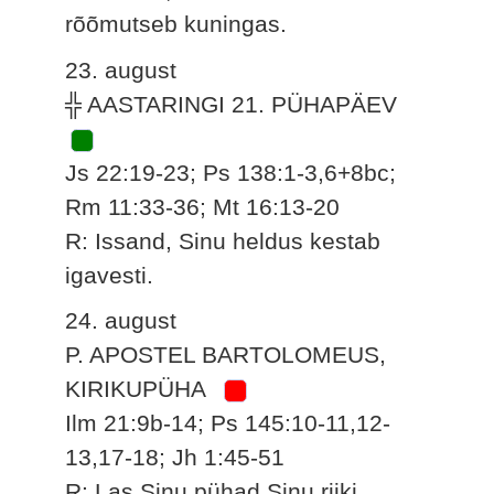
rõõmutseb kuningas.
23. august
╬ AASTARINGI 21. PÜHAPÄEV
Js 22:19-23; Ps 138:1-3,6+8bc;
Rm 11:33-36; Mt 16:13-20
R: Issand, Sinu heldus kestab
igavesti.
24. august
P. APOSTEL BARTOLOMEUS,
KIRIKUPÜHA
Ilm 21:9b-14; Ps 145:10-11,12-
13,17-18; Jh 1:45-51
R: Las Sinu pühad Sinu riiki