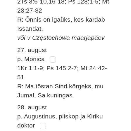
2Ts 3:6-10,16-18; Ps 128:1-5; Mt
23:27-32
R: Õnnis on igaüks, kes kardab
Issandat.
või v Częstochowa maarjapäev
27. august
p. Monica
1Kr 1:1-9; Ps 145:2-7; Mt 24:42-
51
R: Ma tõstan Sind kõrgeks, mu
Jumal, Sa kuningas.
28. august
p. Augustinus, piiskop ja Kiriku
doktor