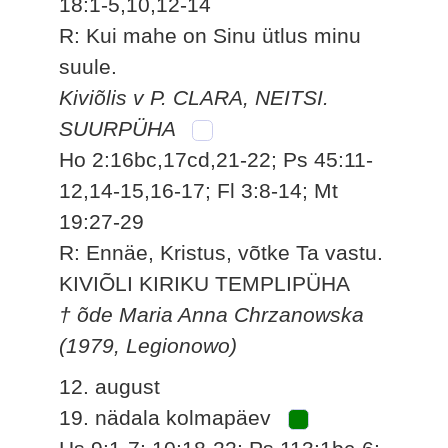
18:1-5,10,12-14
R: Kui mahe on Sinu ütlus minu
suule.
Kiviõlis v P. CLARA, NEITSI.
SUURPÜHA
Ho 2:16bc,17cd,21-22; Ps 45:11-
12,14-15,16-17; Fl 3:8-14; Mt
19:27-29
R: Ennäe, Kristus, võtke Ta vastu.
KIVIÕLI KIRIKU TEMPLIPÜHA
† õde Maria Anna Chrzanowska
(1979, Legionowo)
12. august
19. nädala kolmapäev