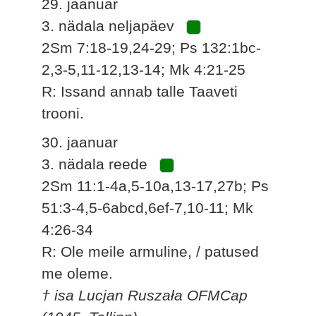
29. jaanuar
3. nädala neljapäev
2Sm 7:18-19,24-29; Ps 132:1bc-
2,3-5,11-12,13-14; Mk 4:21-25
R: Issand annab talle Taaveti
trooni.
30. jaanuar
3. nädala reede
2Sm 11:1-4a,5-10a,13-17,27b; Ps
51:3-4,5-6abcd,6ef-7,10-11; Mk
4:26-34
R: Ole meile armuline, / patused
me oleme.
† isa Lucjan Ruszała OFMCap