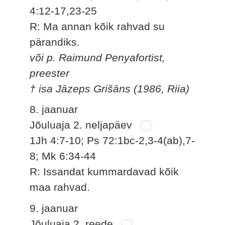
4:12-17,23-25
R: Ma annan kõik rahvad su
pärandiks.
või p. Raimund Penyafortist,
preester
† isa Jāzeps Grišāns (1986, Riia)
8. jaanuar
Jõuluaja 2. neljapäev
1Jh 4:7-10; Ps 72:1bc-2,3-4(ab),7-
8; Mk 6:34-44
R: Issandat kummardavad kõik
maa rahvad.
9. jaanuar
Jõuluaja 2. reede