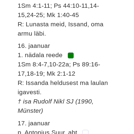
1Sm 4:1-11; Ps 44:10-11,14-
15,24-25; Mk 1:40-45
R: Lunasta meid, Issand, oma
armu läbi.
16. jaanuar
1. nädala reede
1Sm 8:4-7,10-22a; Ps 89:16-
17,18-19; Mk 2:1-12
R: Issanda heldusest ma laulan
igavesti.
† isa Rudolf Nikl SJ (1990,
Münster)
17. jaanuar
p. Antonius Suur, abt