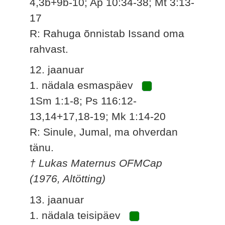
4,3b+9b-10; Ap 10:34-38; Mt 3:13-
17
R: Rahuga õnnistab Issand oma
rahvast.
12. jaanuar
1. nädala esmaspäev
1Sm 1:1-8; Ps 116:12-
13,14+17,18-19; Mk 1:14-20
R: Sinule, Jumal, ma ohverdan
tänu.
† Lukas Maternus OFMCap
(1976, Altötting)
13. jaanuar
1. nädala teisipäev