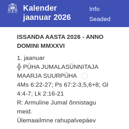
Kalender
Info
jaanuar 2026
Seaded
ISSANDA AASTA 2026 - ANNO
DOMINI MMXXVI
1. jaanuar
╬ PÜHA JUMALASÜNNITAJA
MAARJA SUURPÜHA
4Ms 6:22-27; Ps 67:2-3,5,6+8; Gl
4:4-7; Lk 2:16-21
R: Armuline Jumal õnnistagu
meid.
Ülemaailmne rahupalvepäev