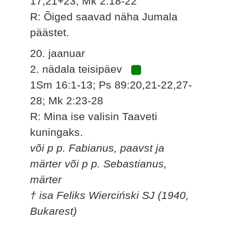
17,21+23; Mk 2:18-22
R: Õiged saavad näha Jumala
päästet.
20. jaanuar
2. nädala teisipäev
1Sm 16:1-13; Ps 89:20,21-22,27-
28; Mk 2:23-28
R: Mina ise valisin Taaveti
kuningaks.
või p p. Fabianus, paavst ja
märter või p p. Sebastianus,
märter
† isa Feliks Wierciński SJ (1940,
Bukarest)