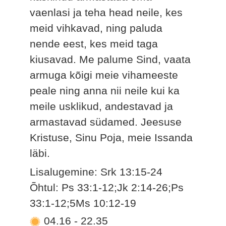
vaenlasi ja teha head neile, kes
meid vihkavad, ning paluda
nende eest, kes meid taga
kiusavad. Me palume Sind, vaata
armuga kõigi meie vihameeste
peale ning anna nii neile kui ka
meile usklikud, andestavad ja
armastavad südamed. Jeesuse
Kristuse, Sinu Poja, meie Issanda
läbi.
Lisalugemine: Srk 13:15-24
Õhtul: Ps 33:1-12;Jk 2:14-26;Ps
33:1-12;5Ms 10:12-19
04.16
-
22.35