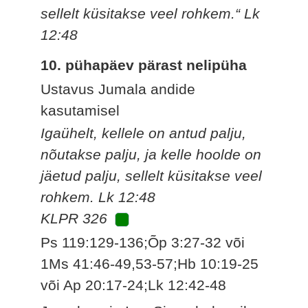
sellelt küsitakse veel rohkem.“ Lk
12:48
10. pühapäev pärast nelipüha
Ustavus Jumala andide
kasutamisel
Igaühelt, kellele on antud palju,
nõutakse palju, ja kelle hoolde on
jäetud palju, sellelt küsitakse veel
rohkem. Lk 12:48
KLPR 326
Ps 119:129-136;Õp 3:27-32 või
1Ms 41:46-49,53-57;Hb 10:19-25
või Ap 20:17-24;Lk 12:42-48