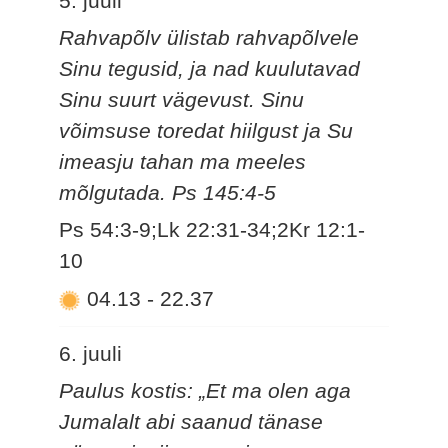
5. juuli
Rahvapõlv ülistab rahvapõlvele
Sinu tegusid, ja nad kuulutavad
Sinu suurt vägevust. Sinu
võimsuse toredat hiilgust ja Su
imeasju tahan ma meeles
mõlgutada. Ps 145:4-5
Ps 54:3-9;Lk 22:31-34;2Kr 12:1-
10
04.13
-
22.37
6. juuli
Paulus kostis: „Et ma olen aga
Jumalalt abi saanud tänase