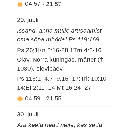
04.57
-
21.57
29. juuli
Issand, anna mulle arusaamist
oma sõna mööda! Ps 119:169
Ps 26;1Kn 3:16-28;1Tm 4:6-16
Olav, Norra kuningas, märter (†
1030), olevipäev
Ps 116:1–4,7–9,15–17;Trk 10:10–
14;Ef 2:11–14;Mt 16:24–27;
04.59
-
21.55
30. juuli
Ära keela head neile, kes seda