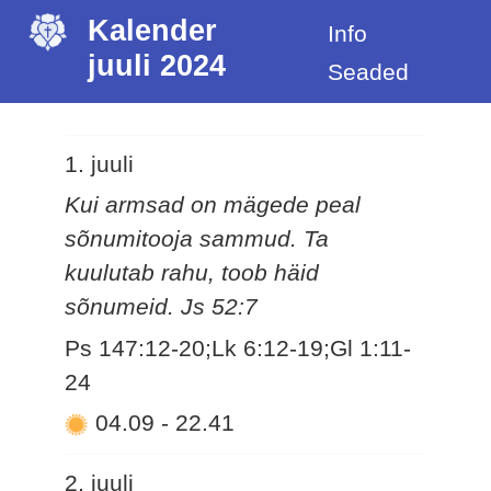
Kalender
Info
juuli 2024
Seaded
1. juuli
Kui armsad on mägede peal
sõnumitooja sammud. Ta
kuulutab rahu, toob häid
sõnumeid. Js 52:7
Ps 147:12-20;Lk 6:12-19;Gl 1:11-
24
04.09
-
22.41
2. juuli