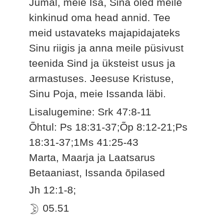
Jumal, meie Isa, Sina oled meile
kinkinud oma head annid. Tee
meid ustavateks majapidajateks
Sinu riigis ja anna meile püsivust
teenida Sind ja üksteist usus ja
armastuses. Jeesuse Kristuse,
Sinu Poja, meie Issanda läbi.
Lisalugemine: Srk 47:8-11
Õhtul: Ps 18:31-37;Õp 8:12-21;Ps
18:31-37;1Ms 41:25-43
Marta, Maarja ja Laatsarus
Betaaniast, Issanda õpilased
Jh 12:1-8;
05.51