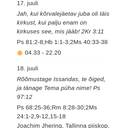
17. juuli
Jah, kui kõrvalejäetav juba oli täis
kirkust, kui palju enam on
kirkuses see, mis jääb! 2Kr 3:11
Ps 81:2-8;Hb 1:1-3;2Ms 40:33-38
04.33
-
22.20
18. juuli
Rõõmustage Issandas, te õiged,
ja tänage Tema püha nime! Ps
97:12
Ps 68:25-36;Rm 8:28-30;2Ms
24:1-2,9-12,15-18
Joachim Jhering, Tallinna piiskop,