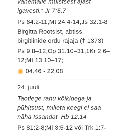
vanemaile muistsest ajast
igavesti.“ Jr 7:5,7
Ps 64:2-11;Mt 24:4-14;Js 32:1-8
Birgitta Rootsist, abtiss,
birgitiinide ordu rajaja († 1373)
Ps 9:8–12;Õp 31:10–31;1Kr 2:6–
12;Mt 13:10–17;
04.46
-
22.08
24. juuli
Taotlege rahu kõikidega ja
pühitsust, milleta keegi ei saa
näha Issandat. Hb 12:14
Ps 81:2-8;Mi 3:5-12 või Trk 1:7-