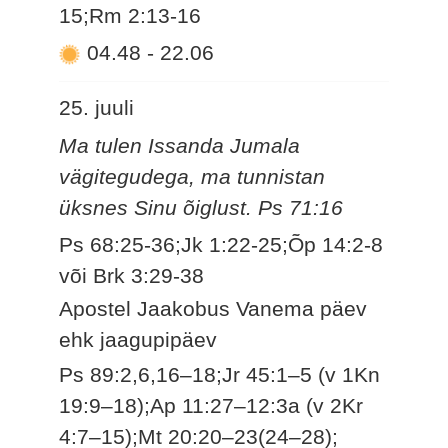
15;Rm 2:13-16
04.48
-
22.06
25. juuli
Ma tulen Issanda Jumala
vägitegudega, ma tunnistan
üksnes Sinu õiglust. Ps 71:16
Ps 68:25-36;Jk 1:22-25;Õp 14:2-8
või Brk 3:29-38
Apostel Jaakobus Vanema päev
ehk jaagupipäev
Ps 89:2,6,16–18;Jr 45:1–5 (v 1Kn
19:9–18);Ap 11:27–12:3a (v 2Kr
4:7–15);Mt 20:20–23(24–28);