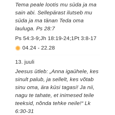
Tema peale lootis mu süda ja ma
sain abi. Sellepärast ilutseb mu
süda ja ma tänan Teda oma
lauluga. Ps 28:7
Ps 54:3-9;Jh 18:19-24;1Pt 3:8-17
04.24
-
22.28
13. juuli
Jeesus ütleb: „Anna igaühele, kes
sinult palub, ja sellelt, kes võtab
sinu oma, ära küsi tagasi! Ja nii,
nagu te tahate, et inimesed teile
teeksid, nõnda tehke neile!“ Lk
6:30-31