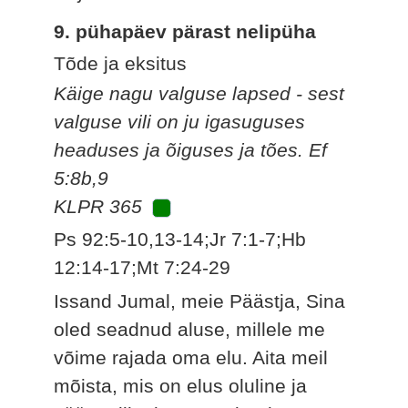
9. pühapäev pärast nelipüha
Tõde ja eksitus
Käige nagu valguse lapsed - sest
valguse vili on ju igasuguses
headuses ja õiguses ja tões. Ef
5:8b,9
KLPR 365
Ps 92:5-10,13-14;Jr 7:1-7;Hb
12:14-17;Mt 7:24-29
Issand Jumal, meie Päästja, Sina
oled seadnud aluse, millele me
võime rajada oma elu. Aita meil
mõista, mis on elus oluline ja