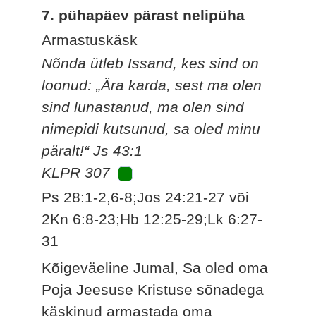
7. pühapäev pärast nelipüha
Armastuskäsk
Nõnda ütleb Issand, kes sind on
loonud: „Ära karda, sest ma olen
sind lunastanud, ma olen sind
nimepidi kutsunud, sa oled minu
päralt!“ Js 43:1
KLPR 307
Ps 28:1-2,6-8;Jos 24:21-27 või
2Kn 6:8-23;Hb 12:25-29;Lk 6:27-
31
Kõigeväeline Jumal, Sa oled oma
Poja Jeesuse Kristuse sõnadega
käskinud armastada oma