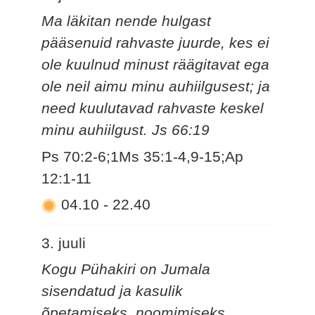
Ma läkitan nende hulgast
pääsenuid rahvaste juurde, kes ei
ole kuulnud minust räägitavat ega
ole neil aimu minu auhiilgusest; ja
need kuulutavad rahvaste keskel
minu auhiilgust. Js 66:19
Ps 70:2-6;1Ms 35:1-4,9-15;Ap
12:1-11
04.10
-
22.40
3. juuli
Kogu Pühakiri on Jumala
sisendatud ja kasulik
õpetamiseks, noomimiseks,