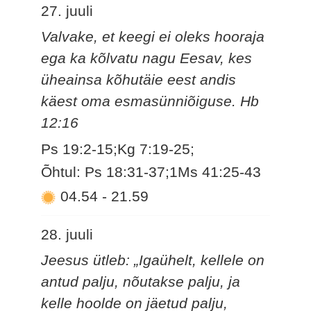
27. juuli
Valvake, et keegi ei oleks hooraja
ega ka kõlvatu nagu Eesav, kes
üheainsa kõhutäie eest andis
käest oma esmasünniõiguse. Hb
12:16
Ps 19:2-15;Kg 7:19-25;
Õhtul: Ps 18:31-37;1Ms 41:25-43
04.54
-
21.59
28. juuli
Jeesus ütleb: „Igaühelt, kellele on
antud palju, nõutakse palju, ja
kelle hoolde on jäetud palju,