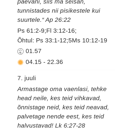
päevani, siis ma seisan,
tunnistades nii pisikestele kui
suurtele.“ Ap 26:22
Ps 61:2-9;Fl 3:12-16;
Õhtul: Ps 33:1-12;5Ms 10:12-19
01.57
04.15
-
22.36
7. juuli
Armastage oma vaenlasi, tehke
head neile, kes teid vihkavad,
õnnistage neid, kes teid neavad,
palvetage nende eest, kes teid
halvustavad! Lk 6:27-28