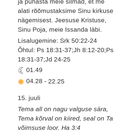
ja puhasta meie silmad, et me
alati rõõmustaksime Sinu kirkuse
nägemisest. Jeesuse Kristuse,
Sinu Poja, meie Issanda läbi.
Lisalugemine: Srk 50:22-24
Õhtul: Ps 18:31-37;Jh 8:12-20;Ps
18:31-37;Jd 24-25
01.49
04.28
-
22.25
15. juuli
Tema all on nagu valguse sära,
Tema kõrval on kiired, seal on Ta
võimsuse loor. Ha 3:4