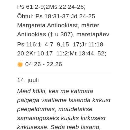
Ps 61:2-9;2Ms 22:24-26;
Õhtul: Ps 18:31-37;Jd 24-25
Margareta Antiookiast, märter
Antiookias († u 307), maretapäev
Ps 116:1–4,7–9,15–17;Jr 11:18–
20;2Kr 10:17–11:2;Mt 13:44–52;
04.26
-
22.26
14. juuli
Meid kõiki, kes me katmata
palgega vaatleme Issanda kirkust
peegeldumas, muudetakse
samasuguseks kujuks kirkusest
kirkusesse. Seda teeb Issand,