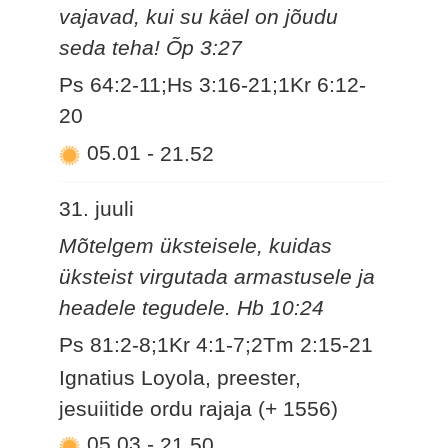
vajavad, kui su käel on jõudu
seda teha! Õp 3:27
Ps 64:2-11;Hs 3:16-21;1Kr 6:12-
20
05.01
-
21.52
31. juuli
Mõtelgem üksteisele, kuidas
üksteist virgutada armastusele ja
headele tegudele. Hb 10:24
Ps 81:2-8;1Kr 4:1-7;2Tm 2:15-21
Ignatius Loyola, preester,
jesuiitide ordu rajaja (+ 1556)
05.03
-
21.50