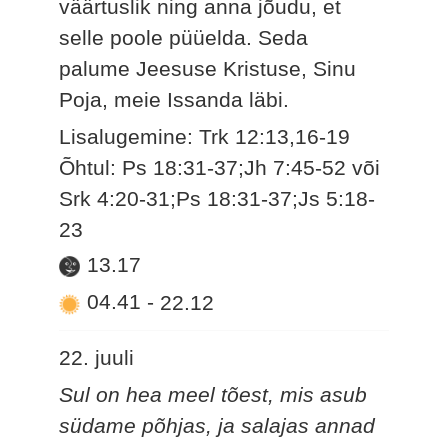
väärtuslik ning anna jõudu, et
selle poole püüelda. Seda
palume Jeesuse Kristuse, Sinu
Poja, meie Issanda läbi.
Lisalugemine: Trk 12:13,16-19
Õhtul: Ps 18:31-37;Jh 7:45-52 või
Srk 4:20-31;Ps 18:31-37;Js 5:18-
23
13.17
04.41
-
22.12
22. juuli
Sul on hea meel tõest, mis asub
südame põhjas, ja salajas annad