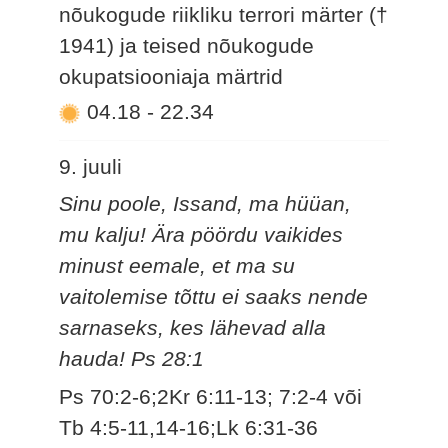
nõukogude riikliku terrori märter (†
1941) ja teised nõukogude
okupatsiooniaja märtrid
04.18
-
22.34
9. juuli
Sinu poole, Issand, ma hüüan,
mu kalju! Ära pöördu vaikides
minust eemale, et ma su
vaitolemise tõttu ei saaks nende
sarnaseks, kes lähevad alla
hauda! Ps 28:1
Ps 70:2-6;2Kr 6:11-13; 7:2-4 või
Tb 4:5-11,14-16;Lk 6:31-36