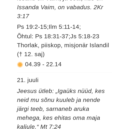
Issanda Vaim, on vabadus. 2Kr
3:17
Ps 19:2-15;Ilm 5:11-14;
Õhtul: Ps 18:31-37;Js 5:18-23
Thorlak, piiskop, misjonär Islandil
(† 12. saj)
04.39
-
22.14
21. juuli
Jeesus ütleb: „Igaüks nüüd, kes
neid mu sõnu kuuleb ja nende
järgi teeb, sarnaneb aruka
mehega, kes ehitas oma maja
kaljule.“ Mt 7:24