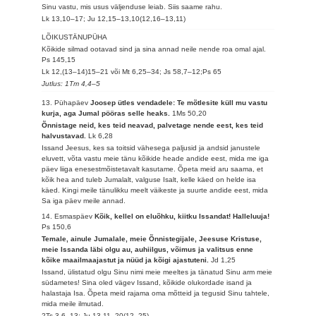
Sinu vastu, mis usus väljenduse leiab. Siis saame rahu.
Lk 13,10–17; Ju 12,15–13,10(12,16–13,11)
LÕIKUSTÄNUPÜHA
Kõikide silmad ootavad sind ja sina annad neile nende roa omal ajal.
Ps 145,15
Lk 12,(13–14)15–21 või Mt 6,25–34; Js 58,7–12;Ps 65
Jutlus: 1Tm 4,4–5
13. Pühapäev
Joosep ütles vendadele: Te mõtlesite küll mu vastu
kurja, aga Jumal pööras selle heaks.
1Ms 50,20
Õnnistage neid, kes teid neavad, palvetage nende eest, kes teid
halvustavad.
Lk 6,28
Issand Jeesus, kes sa toitsid vähesega paljusid ja andsid janustele
eluvett, võta vastu meie tänu kõikide heade andide eest, mida me iga
päev liiga enesestmõistetavalt kasutame. Õpeta meid aru saama, et
kõik hea and tuleb Jumalalt, valguse Isalt, kelle käed on helde isa
käed. Kingi meile tänulikku meelt väikeste ja suurte andide eest, mida
Sa iga päev meile annad.
14. Esmaspäev
Kõik, kellel on eluõhku, kiitku Issandat! Halleluuja!
Ps 150,6
Temale, ainule Jumalale, meie Õnnistegijale, Jeesuse Kristuse,
meie Issanda läbi olgu au, auhiilgus, võimus ja valitsus enne
kõike maailmaajastut ja nüüd ja kõigi ajastuteni.
Jd 1,25
Issand, ülistatud olgu Sinu nimi meie meeltes ja tänatud Sinu arm meie
südametes! Sina oled vägev Issand, kõikide olukordade isand ja
halastaja Isa. Õpeta meid rajama oma mõtteid ja tegusid Sinu tahtele,
mida meile ilmutad.
2Ts 3,6–13; Ju 13,11–20(12–25)