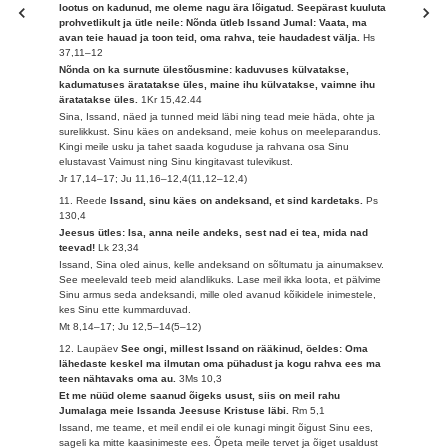
lootus on kadunud, me oleme nagu ära lõigatud. Seepärast kuuluta
prohvetlikult ja ütle neile: Nõnda ütleb Issand Jumal: Vaata, ma
avan teie hauad ja toon teid, oma rahva, teie haudadest välja.
Hs
37,11–12
Nõnda on ka surnute ülestõusmine: kaduvuses külvatakse,
kadumatuses äratatakse üles, maine ihu külvatakse, vaimne ihu
äratatakse üles.
1Kr 15,42.44
Sina, Issand, näed ja tunned meid läbi ning tead meie häda, ohte ja
surelikkust. Sinu käes on andeksand, meie kohus on meeleparandus.
Kingi meile usku ja tahet saada koguduse ja rahvana osa Sinu
elustavast Vaimust ning Sinu kingitavast tulevikust.
Jr 17,14–17; Ju 11,16–12,4(11,12–12,4)
11. Reede
Issand, sinu käes on andeksand, et sind kardetaks.
Ps
130,4
Jeesus ütles: Isa, anna neile andeks, sest nad ei tea, mida nad
teevad!
Lk 23,34
Issand, Sina oled ainus, kelle andeksand on sõltumatu ja ainumaksev.
See meelevald teeb meid alandlikuks. Lase meil ikka loota, et pälvime
Sinu armus seda andeksandi, mille oled avanud kõikidele inimestele,
kes Sinu ette kummarduvad.
Mt 8,14–17; Ju 12,5–14(5–12)
12. Laupäev
See ongi, millest Issand on rääkinud, öeldes: Oma
lähedaste keskel ma ilmutan oma pühadust ja kogu rahva ees ma
teen nähtavaks oma au.
3Ms 10,3
Et me nüüd oleme saanud õigeks usust, siis on meil rahu
Jumalaga meie Issanda Jeesuse Kristuse läbi.
Rm 5,1
Issand, me teame, et meil endil ei ole kunagi mingit õigust Sinu ees,
sageli ka mitte kaasinimeste ees. Õpeta meile tervet ja õiget usaldust