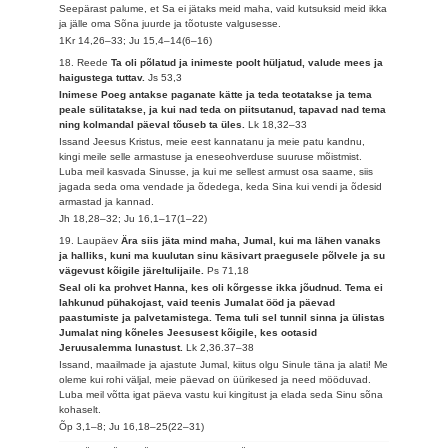
Seepärast palume, et Sa ei jätaks meid maha, vaid kutsuksid meid ikka
ja jälle oma Sõna juurde ja tõotuste valgusesse.
1Kr 14,26–33; Ju 15,4–14(6–16)
18. Reede
Ta oli põlatud ja inimeste poolt hüljatud, valude mees ja
haigustega tuttav.
Js 53,3
Inimese Poeg antakse paganate kätte ja teda teotatakse ja tema
peale sülitatakse, ja kui nad teda on piitsutanud, tapavad nad tema
ning kolmandal päeval tõuseb ta üles.
Lk 18,32–33
Issand Jeesus Kristus, meie eest kannatanu ja meie patu kandnu,
kingi meile selle armastuse ja eneseohverduse suuruse mõistmist.
Luba meil kasvada Sinusse, ja kui me sellest armust osa saame, siis
jagada seda oma vendade ja õdedega, keda Sina kui vendi ja õdesid
armastad ja kannad.
Jh 18,28–32; Ju 16,1–17(1–22)
19. Laupäev
Ära siis jäta mind maha, Jumal, kui ma lähen vanaks
ja halliks, kuni ma kuulutan sinu käsivart praegusele põlvele ja su
vägevust kõigile järeltulijaile.
Ps 71,18
Seal oli ka prohvet Hanna, kes oli kõrgesse ikka jõudnud. Tema ei
lahkunud pühakojast, vaid teenis Jumalat ööd ja päevad
paastumiste ja palvetamistega. Tema tuli sel tunnil sinna ja ülistas
Jumalat ning kõneles Jeesusest kõigile, kes ootasid
Jeruusalemma lunastust.
Lk 2,36.37–38
Issand, maailmade ja ajastute Jumal, kiitus olgu Sinule täna ja alati! Me
oleme kui rohi väljal, meie päevad on üürikesed ja need mööduvad.
Luba meil võtta igat päeva vastu kui kingitust ja elada seda Sinu sõna
kohaselt.
Õp 3,1–8; Ju 16,18–25(22–31)