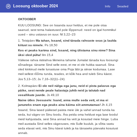
Loosung oktoober 2024
Info
Seaded
OKTOOBER
KUU LOOSUNG: See on Issanda suur heldus, et me pole otsa
saanud, sest tema halastused pole lõppenud: need on igal hommikul
uued – sinu ustavus on suur.
Nl 3,22–23
1. Teisipäev
Ma tahan, Issand, sind tänada rahvaste seas ja laulda
kiitust su nimele.
Ps 18,50
Kes ei peaks kartma sind, Issand, ning ülistama sinu nime? Sina
üksi oled püha!
Ilm 15,4
Väikese rahva ristirahva liikmeina tahame Jumalat tänada kuu loosungi
sõnadega: täname Sind selle eest, et me ei ole hukka saanud. Sina
oled kinkinud meile lunastuse oma Poja läbi ja siinse kodumaa. Lase
meil sellest rõõmu tunda, teades, et kõik hea and tuleb Sinu käest.
Jos 5,13–15; Ju 7,16–32(11–24)
2. Kolmapäev
Ei ole neil nälga ega janu, neid ei pista palavus ega
päike, sest nende peale halastaja juhib neid ja talutab nad
veeallikate juurde.
Js 49,10
Naine ütles Jeesusele: Isand, anna mulle seda vett, et ma ei
januneks enam ega peaks aina käima siit ammutamas!
Jh 4,15
Issand, Sina lased päikesel paista meie üle ja vahel annad tunda ka
seda, kui vägev on Sinu loodu. Ära peida oma heldust ega lase loodul
meid kahjustada, sest Sina annad ka vett ja kosutad meie hinge. Luba
meil austada Sind selles vägevuses, mis Sulle kuulub, ja võtta vastu
seda elavat vett, mis Sinu käest tuleb ja ka tänaseks päevaks kosutust
annab.