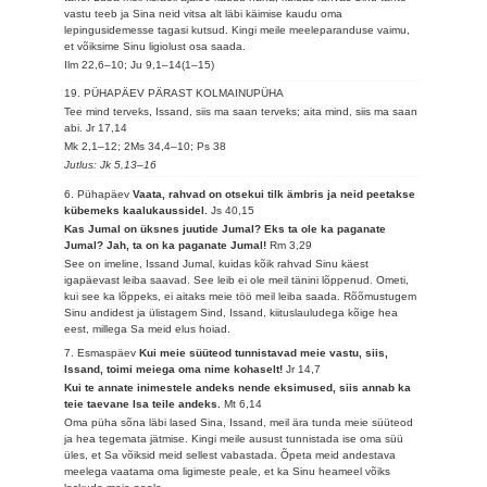
vastu teeb ja Sina neid vitsa alt läbi käimise kaudu oma
lepingusidemesse tagasi kutsud. Kingi meile meeleparanduse vaimu,
et võiksime Sinu ligiolust osa saada.
Ilm 22,6–10; Ju 9,1–14(1–15)
19. PÜHAPÄEV PÄRAST KOLMAINUPÜHA
Tee mind terveks, Issand, siis ma saan terveks; aita mind, siis ma saan
abi.
Jr 17,14
Mk 2,1–12; 2Ms 34,4–10; Ps 38
Jutlus: Jk 5,13–16
6. Pühapäev
Vaata, rahvad on otsekui tilk ämbris ja neid peetakse
kübemeks kaalukaussidel.
Js 40,15
Kas Jumal on üksnes juutide Jumal? Eks ta ole ka paganate
Jumal? Jah, ta on ka paganate Jumal!
Rm 3,29
See on imeline, Issand Jumal, kuidas kõik rahvad Sinu käest
igapäevast leiba saavad. See leib ei ole meil tänini lõppenud. Ometi,
kui see ka lõppeks, ei aitaks meie töö meil leiba saada. Rõõmustugem
Sinu andidest ja ülistagem Sind, Issand, kiituslauludega kõige hea
eest, millega Sa meid elus hoiad.
7. Esmaspäev
Kui meie süüteod tunnistavad meie vastu, siis,
Issand, toimi meiega oma nime kohaselt!
Jr 14,7
Kui te annate inimestele andeks nende eksimused, siis annab ka
teie taevane Isa teile andeks.
Mt 6,14
Oma püha sõna läbi lased Sina, Issand, meil ära tunda meie süüteod
ja hea tegemata jätmise. Kingi meile ausust tunnistada ise oma süü
üles, et Sa võiksid meid sellest vabastada. Õpeta meid andestava
meelega vaatama oma ligimeste peale, et ka Sinu heameel võiks