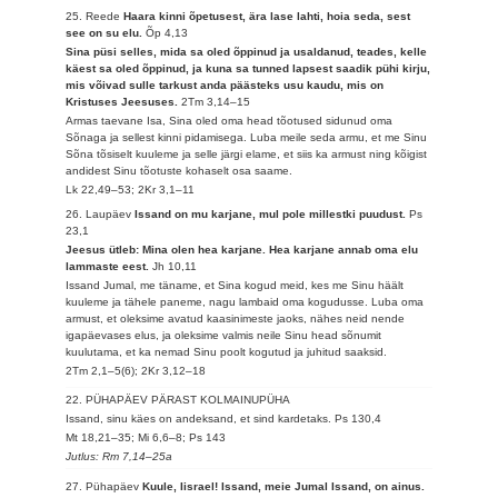
25. Reede
Haara kinni õpetusest, ära lase lahti, hoia seda, sest
see on su elu.
Õp 4,13
Sina püsi selles, mida sa oled õppinud ja usaldanud, teades, kelle
käest sa oled õppinud, ja kuna sa tunned lapsest saadik pühi kirju,
mis võivad sulle tarkust anda päästeks usu kaudu, mis on
Kristuses Jeesuses.
2Tm 3,14–15
Armas taevane Isa, Sina oled oma head tõotused sidunud oma
Sõnaga ja sellest kinni pidamisega. Luba meile seda armu, et me Sinu
Sõna tõsiselt kuuleme ja selle järgi elame, et siis ka armust ning kõigist
andidest Sinu tõotuste kohaselt osa saame.
Lk 22,49–53; 2Kr 3,1–11
26. Laupäev
Issand on mu karjane, mul pole millestki puudust.
Ps
23,1
Jeesus ütleb: Mina olen hea karjane. Hea karjane annab oma elu
lammaste eest.
Jh 10,11
Issand Jumal, me täname, et Sina kogud meid, kes me Sinu häält
kuuleme ja tähele paneme, nagu lambaid oma kogudusse. Luba oma
armust, et oleksime avatud kaasinimeste jaoks, nähes neid nende
igapäevases elus, ja oleksime valmis neile Sinu head sõnumit
kuulutama, et ka nemad Sinu poolt kogutud ja juhitud saaksid.
2Tm 2,1–5(6); 2Kr 3,12–18
22. PÜHAPÄEV PÄRAST KOLMAINUPÜHA
Issand, sinu käes on andeksand, et sind kardetaks.
Ps 130,4
Mt 18,21–35; Mi 6,6–8; Ps 143
Jutlus: Rm 7,14–25a
27. Pühapäev
Kuule, Iisrael! Issand, meie Jumal Issand, on ainus.