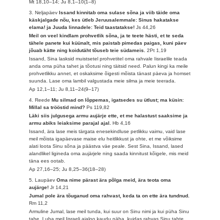
Mt 18,10–14; Ju 8,1–10(1–8)
3. Neljapäev
Issand kinnitab oma sulase sõna ja viib täide oma
käskjalgade nõu, kes ütleb Jeruusalemmale: Sinus hakatakse
elama! ja Juuda linnadele: Teid taastatakse!
Js 44,26
Meil on veel kindlam prohvetlik sõna, ja te teete hästi, et te seda
tähele panete kui küünalt, mis paistab pimedas paigas, kuni päev
jõuab kätte ning koidutäht tõuseb teie südameis.
2Pt 1,19
Issand, Sina lasksid muistsetel prohvetitel oma rahvale Iisraelile teada
anda oma püha tahet ja tõotusi ning täitsid need. Palun kingi ka meile
prohvetlikku annet, et oskaksime õigesti mõista tänast päeva ja homset
suunda. Lase oma lambil valgustada meie silma ja meie teerada.
Ap 12,1–11; Ju 8,11–24(9–17)
4. Reede
Mu silmad on lõppemas, igatsedes su ütlust; ma küsin:
Millal sa trööstid mind?
Ps 119,82
Läki siis julgusega armu aujärje ette, et me halastust saaksime ja
armu abiks leiaksime parajal ajal.
Hb 4,16
Issand, ära lase meis tärgata enesekindluse petlikku vaimu, vaid lase
meil mõista igapäevase maise elu heitlikkust ja ohte, et me võiksime
alati loota Sinu sõna ja päästva väe peale. Sest Sina, Issand, lased
alandlikel ligineda oma aujärjele ning saada kinnitust kõigele, mis meid
täna ees ootab.
Ap 27,16–25; Ju 8,25–36(18–28)
5. Laupäev
Oma nime pärast ära põlga meid, ära teota oma
aujärge!
Jr 14,21
Jumal pole ära tõuganud oma rahvast, keda ta on ette ära tundnud.
Rm 11,2
Armuline Jumal, lase meil tunda, kui suur on Sinu nimi ja kui püha Sinu
tahe. Luba meil Iisraeli ajaloo kaudu näha, kuidas rahvas Sinu tahte