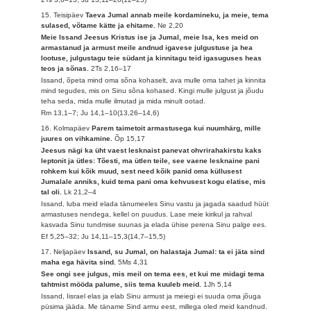
15. Teisipäev
Taeva Jumal annab meile kordamineku, ja meie, tema
sulased, võtame kätte ja ehitame.
Ne 2,20
Meie Issand Jeesus Kristus ise ja Jumal, meie Isa, kes meid on
armastanud ja armust meile andnud igavese julgustuse ja hea
lootuse, julgustagu teie südant ja kinnitagu teid igasuguses heas
teos ja sõnas.
2Ts 2,16–17
Issand, õpeta mind oma sõna kohaselt, ava mulle oma tahet ja kinnita
mind tegudes, mis on Sinu sõna kohased. Kingi mulle julgust ja jõudu
teha seda, mida mulle ilmutad ja mida minult ootad.
Rm 13,1–7; Ju 14,1–10(13,26–14,6)
16. Kolmapäev
Parem taimetoit armastusega kui nuumhärg, mille
juures on vihkamine.
Õp 15,17
Jeesus nägi ka üht vaest lesknaist panevat ohvrirahakirstu kaks
leptonit ja ütles: Tõesti, ma ütlen teile, see vaene lesknaine pani
rohkem kui kõik muud, sest need kõik panid oma küllusest
Jumalale anniks, kuid tema pani oma kehvusest kogu elatise, mis
tal oli.
Lk 21,2–4
Issand, luba meid elada tänumeeles Sinu vastu ja jagada saadud hüüt
armastuses nendega, kellel on puudus. Lase meie kirikul ja rahval
kasvada Sinu tundmise suunas ja elada ühise perena Sinu palge ees.
Ef 5,25–32; Ju 14,11–15,3(14,7–15,5)
17. Neljapäev
Issand, su Jumal, on halastaja Jumal: ta ei jäta sind
maha ega hävita sind.
5Ms 4,31
See ongi see julgus, mis meil on tema ees, et kui me midagi tema
tahtmist mööda palume, siis tema kuuleb meid.
1Jh 5,14
Issand, Iisrael elas ja elab Sinu armust ja meiegi ei suuda oma jõuga
püsima jääda. Me täname Sind armu eest, millega oled meid kandnud.