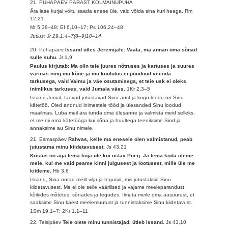
21. PÜHAPÄEV PÄRAST KOLMAINUPÜHA
Ära lase kurjal võitu saada enese üle, vaid võida sina kuri heaga.
Rm
12,21
Mt 5,38–48; Ef 6,10–17; Ps 106,24–48
Jutlus: Jr 29,1.4–7(8–9)10–14
20. Pühapäev
Issand ütles Jeremijale: Vaata, ma annan oma sõnad
sulle suhu.
Jr 1,9
Paulus kirjutab: Ma olin teie juures nõtruses ja kartuses ja suures
värinas ning mu kõne ja mu kuulutus ei püüdnud veenda
tarkusega, vaid Vaimu ja väe osutamisega, et teie usk ei oleks
inimlikus tarkuses, vaid Jumala väes.
1Kr 2,3–5
Issand Jumal, taevad jutustavad Sinu aust ja kogu loodu on Sinu
kätetöö. Oled andnud inimestele tööd ja ülesanded Sinu loodud
maailmas. Luba meil ära tunda oma ülesanne ja valmista meid selleks,
et me nii oma kätetööga kui sõna ja huultega teeniksime Sind ja
annaksime au Sinu nimele.
21. Esmaspäev
Rahvas, kelle ma enesele olen valmistanud, peab
jutustama minu kiidetavusest.
Js 43,21
Kristus on aga tema koja üle kui ustav Poeg. Ja tema koda oleme
meie, kui me vaid peame kinni julgusest ja lootusest, mille üle me
kiitleme.
Hb 3,6
Issand, Sina ootad meilt vilja ja tegusid, mis jutustaksid Sinu
kiidetavusest. Me ei ole selle väärilised ja vajame meeleparandust
kõikides mõtetes, sõnades ja tegudes. Ilmuta meile oma ausuurust, et
saaksime Sinu käest meelemuutust ja tunnistaksime Sinu kiidetavust.
1Sm 19,1–7; 2Kr 1,1–11
22. Teisipäev
Teie olete minu tunnistajad, ütleb Issand.
Js 43,10