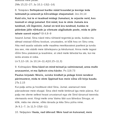
laskuda meie peale.
2Ms 15,22–27; Ju 10,1–13(1–14)
8. Teisipäev
Sellepärast kartke nüüd Issandat ja teenige teda
laitmatult ja ustavalt ja kõrvaldage ebajumalad.
Jos 24,14
Kuid siis, kui te ei teadnud midagi Jumalast, te orjasite neid, kes
loomult ei olegi jumalad. Ent nüüd, kus te olete Jumala ära
tundnud, või õigemini, Jumal on teid ära tundnud, kuidas te
pöördute jälle nõrkade ja viletsate algjõudude poole, mida te jälle
tahate uuesti orjata?
Gl 4,8–9
Issand Jumal, Sina näed minu tühiseid tegemisi ja seda, kuidas mu
silmad otsivad rõõmu loodust, unustades, et kõik hea on Sinu oma.
Aita meil saada vabaks selle maailma meelitavatest paeltest ja tunda
ära see, mis väärib meie tähelepanu ja kiindumust. Anna meile tagasi
rõõm Sinu päästest ja teadmine, et oled meile lähedal ka siis, kui me
seda arvata ei oska.
Lk 5,12–16; Ju 10,14–11,4(10,15–11,3)
9. Kolmapäev
Sinu käed on mind teinud ja valmistanud, anna mulle
arusaamist, et ma õpiksin sinu käske.
Ps 119,73
Paulus kirjutab: Niisiis, seiske kindlalt ja pidage kinni nendest
pärimustest, mida te olete õppinud kas meie sõna või kirja kaudu.
2Ts 2,15
Kui palju armu ja hoolitsust oled Sina, Jumal, asetanud meie
päevadesse meie eluajal. Sina oled meile kinkinud iga meie päeva. Kui
palju me oleme sellest heast unustanud ega ole Sind tänanud iseenda
olemasolu eest. Kingi meile oma Vaimu läbi uus lähedus Sinuga, et
kõik, mida me oleme, võiks tänada ja kiita Sinu püha nime.
Jh 9,1–7; Ju 11,5–15(4–11)
10. Neljapäev
Vaata, nad ütlevad: Meie luud on kuivanud, meie