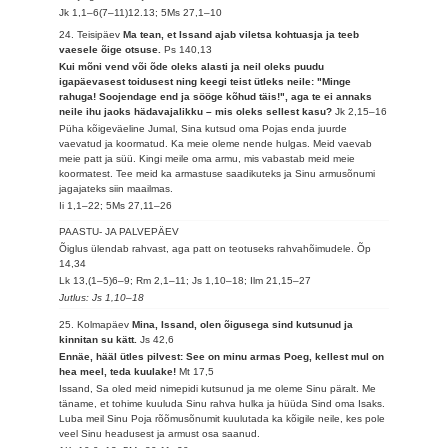
Jk 1,1–6(7–11)12.13; 5Ms 27,1–10
24. Teisipäev
Ma tean, et Issand ajab viletsa kohtuasja ja teeb
vaesele õige otsuse.
Ps 140,13
Kui mõni vend või õde oleks alasti ja neil oleks puudu
igapäevasest toidusest ning keegi teist ütleks neile: "Minge
rahuga! Soojendage end ja sööge kõhud täis!", aga te ei annaks
neile ihu jaoks hädavajalikku – mis oleks sellest kasu?
Jk 2,15–16
Püha kõigeväeline Jumal, Sina kutsud oma Pojas enda juurde
vaevatud ja koormatud. Ka meie oleme nende hulgas. Meid vaevab
meie patt ja süü. Kingi meile oma armu, mis vabastab meid meie
koormatest. Tee meid ka armastuse saadikuteks ja Sinu armusõnumi
jagajateks siin maailmas.
Ii 1,1–22; 5Ms 27,11–26
PAASTU- JA PALVEPÄEV
Õiglus ülendab rahvast, aga patt on teotuseks rahvahõimudele.
Õp
14,34
Lk 13,(1–5)6–9; Rm 2,1–11; Js 1,10–18; Ilm 21,15–27
Jutlus: Js 1,10–18
25. Kolmapäev
Mina, Issand, olen õigusega sind kutsunud ja
kinnitan su kätt.
Js 42,6
Ennäe, hääl ütles pilvest: See on minu armas Poeg, kellest mul on
hea meel, teda kuulake!
Mt 17,5
Issand, Sa oled meid nimepidi kutsunud ja me oleme Sinu päralt. Me
täname, et tohime kuuluda Sinu rahva hulka ja hüüda Sind oma Isaks.
Luba meil Sinu Poja rõõmusõnumit kuulutada ka kõigile neile, kes pole
veel Sinu headusest ja armust osa saanud.