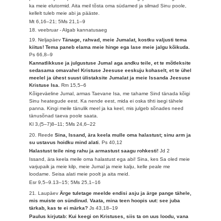
ka meie elutormid. Aita meil tõsta oma südamed ja silmad Sinu poole,
kellelt tuleb meie abi ja pääste.
Mt 6,16–21; 5Ms 21,1–9
18. veebruar - Algab kannatusaeg
19. Neljapäev
Tänage, rahvad, meie Jumalat, kostku valjusti tema
kiitus! Tema paneb elama meie hinge ega lase meie jalgu kõikuda.
Ps 66,8–9
Kannatlikkuse ja julgustuse Jumal aga andku teile, et te mõtleksite
sedasama omavahel Kristuse Jeesuse eeskuju kohaselt, et te ühel
meelel ja ühest suust ülistaksite Jumalat ja meie Issanda Jeesuse
Kristuse Isa.
Rm 15,5–6
Kõigeväeline Jumal, armas Taevane Isa, me tahame Sind tänada kõigi
Sinu heategude eest. Ka nende eest, mida ei oska tihti isegi tähele
panna. Kingi meile tänulik meel ja ka keel, mis julgeb sõnades need
tänusõnad taeva poole saata.
Kl 3,(5–7)8–11; 5Ms 24,6–22
20. Reede
Sina, Issand, ära keela mulle oma halastust; sinu arm ja
su ustavus hoidku mind alati.
Ps 40,12
Halastust teile ning rahu ja armastust saagu rohkesti!
Jd 2
Issand, ära keela meile oma halastust ega abi! Sina, kes Sa oled meie
varjupaik ja meie kilp, meie Jumal ja meie kalju, kelle peale me
loodame. Seisa alati meie poolt ja aita meid.
Esr 9,5–9.13–15; 5Ms 25,1–16
21. Laupäev
Ärge tuletage meelde endisi asju ja ärge pange tähele,
mis muiste on sündinud. Vaata, mina teen hoopis uut: see juba
tärkab, kas te ei märka?
Js 43,18–19
Paulus kirjutab: Kui keegi on Kristuses, siis ta on uus loodu, vana