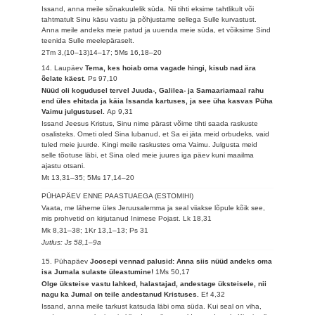
Issand, anna meile sõnakuulelik süda. Nii tihti eksime tahtlikult või
tahtmatult Sinu käsu vastu ja põhjustame sellega Sulle kurvastust.
Anna meile andeks meie patud ja uuenda meie süda, et võiksime Sind
teenida Sulle meelepäraselt.
2Tm 3,(10–13)14–17; 5Ms 16,18–20
14. Laupäev
Tema, kes hoiab oma vagade hingi, kisub nad ära
õelate käest.
Ps 97,10
Nüüd oli kogudusel tervel Juuda-, Galilea- ja Samaariamaal rahu
end üles ehitada ja käia Issanda kartuses, ja see üha kasvas Püha
Vaimu julgustusel.
Ap 9,31
Issand Jeesus Kristus, Sinu nime pärast võime tihti saada raskuste
osalisteks. Ometi oled Sina lubanud, et Sa ei jäta meid orbudeks, vaid
tuled meie juurde. Kingi meile raskustes oma Vaimu. Julgusta meid
selle tõotuse läbi, et Sina oled meie juures iga päev kuni maailma
ajastu otsani.
Mt 13,31–35; 5Ms 17,14–20
PÜHAPÄEV ENNE PAASTUAEGA (ESTOMIHI)
Vaata, me läheme üles Jeruusalemma ja seal viiakse lõpule kõik see,
mis prohvetid on kirjutanud Inimese Pojast.
Lk 18,31
Mk 8,31–38; 1Kr 13,1–13; Ps 31
Jutlus: Js 58,1–9a
15. Pühapäev
Joosepi vennad palusid: Anna siis nüüd andeks oma
isa Jumala sulaste üleastumine!
1Ms 50,17
Olge üksteise vastu lahked, halastajad, andestage üksteisele, nii
nagu ka Jumal on teile andestanud Kristuses.
Ef 4,32
Issand, anna meile tarkust katsuda läbi oma süda. Kui seal on viha,