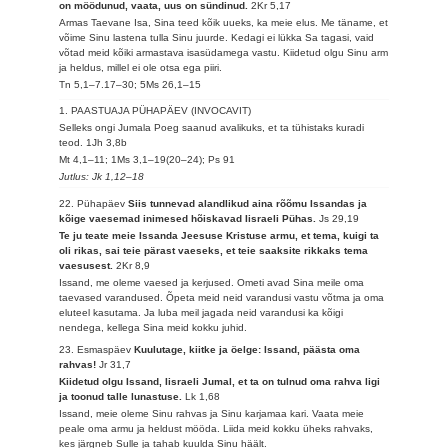
on möödunud, vaata, uus on sündinud.
2Kr 5,17
Armas Taevane Isa, Sina teed kõik uueks, ka meie elus. Me täname, et
võime Sinu lastena tulla Sinu juurde. Kedagi ei lükka Sa tagasi, vaid
võtad meid kõiki armastava isasüdamega vastu. Kiidetud olgu Sinu arm
ja heldus, millel ei ole otsa ega piiri.
Tn 5,1–7.17–30; 5Ms 26,1–15
1. PAASTUAJA PÜHAPÄEV (INVOCAVIT)
Selleks ongi Jumala Poeg saanud avalikuks, et ta tühistaks kuradi
teod.
1Jh 3,8b
Mt 4,1–11; 1Ms 3,1–19(20–24); Ps 91
Jutlus: Jk 1,12–18
22. Pühapäev
Siis tunnevad alandlikud aina rõõmu Issandas ja
kõige vaesemad inimesed hõiskavad Iisraeli Pühas.
Js 29,19
Te ju teate meie Issanda Jeesuse Kristuse armu, et tema, kuigi ta
oli rikas, sai teie pärast vaeseks, et teie saaksite rikkaks tema
vaesusest.
2Kr 8,9
Issand, me oleme vaesed ja kerjused. Ometi avad Sina meile oma
taevased varandused. Õpeta meid neid varandusi vastu võtma ja oma
eluteel kasutama. Ja luba meil jagada neid varandusi ka kõigi
nendega, kellega Sina meid kokku juhid.
23. Esmaspäev
Kuulutage, kiitke ja öelge: Issand, päästa oma
rahvas!
Jr 31,7
Kiidetud olgu Issand, Iisraeli Jumal, et ta on tulnud oma rahva ligi
ja toonud talle lunastuse.
Lk 1,68
Issand, meie oleme Sinu rahvas ja Sinu karjamaa kari. Vaata meie
peale oma armu ja heldust mööda. Liida meid kokku üheks rahvaks,
kes järgneb Sulle ja tahab kuulda Sinu häält.