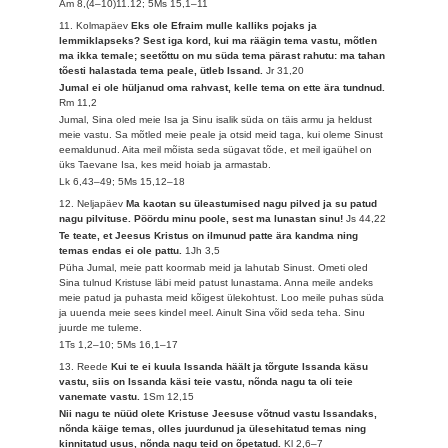
Am 8,(4–10)11.12; 5Ms 15,1–11
11. Kolmapäev
Eks ole Efraim mulle kalliks pojaks ja
lemmiklapseks? Sest iga kord, kui ma räägin tema vastu, mõtlen
ma ikka temale; seetõttu on mu süda tema pärast rahutu: ma tahan
tõesti halastada tema peale, ütleb Issand.
Jr 31,20
Jumal ei ole hüljanud oma rahvast, kelle tema on ette ära tundnud.
Rm 11,2
Jumal, Sina oled meie Isa ja Sinu isalik süda on täis armu ja heldust
meie vastu. Sa mõtled meie peale ja otsid meid taga, kui oleme Sinust
eemaldunud. Aita meil mõista seda sügavat tõde, et meil igaühel on
üks Taevane Isa, kes meid hoiab ja armastab.
Lk 6,43–49; 5Ms 15,12–18
12. Neljapäev
Ma kaotan su üleastumised nagu pilved ja su patud
nagu pilvituse. Pöördu minu poole, sest ma lunastan sinu!
Js 44,22
Te teate, et Jeesus Kristus on ilmunud patte ära kandma ning
temas endas ei ole pattu.
1Jh 3,5
Püha Jumal, meie patt koormab meid ja lahutab Sinust. Ometi oled
Sina tulnud Kristuse läbi meid patust lunastama. Anna meile andeks
meie patud ja puhasta meid kõigest ülekohtust. Loo meile puhas süda
ja uuenda meie sees kindel meel. Ainult Sina võid seda teha. Sinu
juurde me tuleme.
1Ts 1,2–10; 5Ms 16,1–17
13. Reede
Kui te ei kuula Issanda häält ja tõrgute Issanda käsu
vastu, siis on Issanda käsi teie vastu, nõnda nagu ta oli teie
vanemate vastu.
1Sm 12,15
Nii nagu te nüüd olete Kristuse Jeesuse võtnud vastu Issandaks,
nõnda käige temas, olles juurdunud ja ülesehitatud temas ning
kinnitatud usus, nõnda nagu teid on õpetatud.
Kl 2,6–7