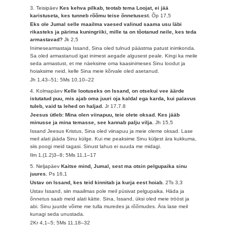
3. Teisipäev
Kes kehva pilkab, teotab tema Loojat, ei jää
karistuseta, kes tunneb rõõmu teise õnnetusest.
Õp 17,5
Eks ole Jumal selle maailma vaesed valinud saama usu läbi
rikasteks ja pärima kuningriiki, mille ta on tõotanud neile, kes teda
armastavad?
Jk 2,5
Inimesearmastaja Issand, Sina oled tulnud päästma patust inimkonda.
Sa oled armastanud igat inimest aegade algusest peale. Kingi ka meile
seda armastust, et me näeksime oma kaasinimeses Sinu loodut ja
hoiaksime neid, kelle Sina meie kõrvale oled asetanud.
Jh 1,43–51; 5Ms 10,10–22
4. Kolmapäev
Kelle lootuseks on Issand, on otsekui vee äärde
istutatud puu, mis ajab oma juuri oja kaldal ega karda, kui palavus
tuleb, vaid ta lehed on haljad.
Jr 17,7.8
Jeesus ütleb: Mina olen viinapuu, teie olete oksad. Kes jääb
minusse ja mina temasse, see kannab palju vilja.
Jh 15,5
Issand Jeesus Kristus, Sina oled viinapuu ja meie oleme oksad. Lase
meil alati jääda Sinu külge. Kui me peaksime Sinu küljest ära kukkuma,
siis poogi meid tagasi. Sinust lahus ei suuda me midagi.
Ilm 1,(1.2)3–8; 5Ms 11,1–17
5. Neljapäev
Kaitse mind, Jumal, sest ma otsin pelgupaika sinu
juures.
Ps 16,1
Ustav on Issand, kes teid kinnitab ja kurja eest hoiab.
2Ts 3,3
Ustav Issand, siin maailmas pole meil püsivat pelgupaika. Häda ja
õnnetus saab meid alati kätte. Sina, Issand, üksi oled meie trööst ja
abi. Sinu juurde võime me tulla muredes ja rõõmudes. Ära lase meil
kunagi seda unustada.
2Kr 4,1–5; 5Ms 11,18–32