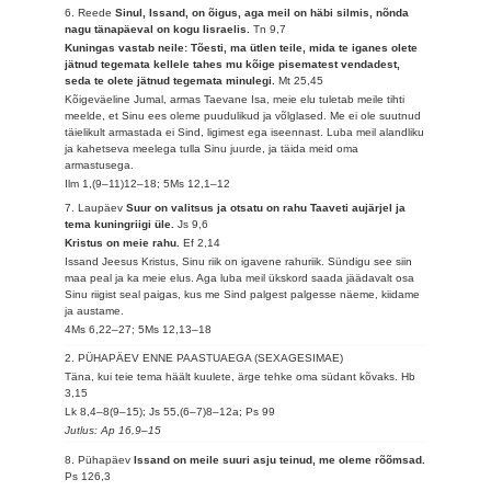
6. Reede
Sinul, Issand, on õigus, aga meil on häbi silmis, nõnda
nagu tänapäeval on kogu Iisraelis.
Tn 9,7
Kuningas vastab neile: Tõesti, ma ütlen teile, mida te iganes olete
jätnud tegemata kellele tahes mu kõige pisematest vendadest,
seda te olete jätnud tegemata minulegi.
Mt 25,45
Kõigeväeline Jumal, armas Taevane Isa, meie elu tuletab meile tihti
meelde, et Sinu ees oleme puudulikud ja võlglased. Me ei ole suutnud
täielikult armastada ei Sind, ligimest ega iseennast. Luba meil alandliku
ja kahetseva meelega tulla Sinu juurde, ja täida meid oma
armastusega.
Ilm 1,(9–11)12–18; 5Ms 12,1–12
7. Laupäev
Suur on valitsus ja otsatu on rahu Taaveti aujärjel ja
tema kuningriigi üle.
Js 9,6
Kristus on meie rahu.
Ef 2,14
Issand Jeesus Kristus, Sinu riik on igavene rahuriik. Sündigu see siin
maa peal ja ka meie elus. Aga luba meil ükskord saada jäädavalt osa
Sinu riigist seal paigas, kus me Sind palgest palgesse näeme, kiidame
ja austame.
4Ms 6,22–27; 5Ms 12,13–18
2. PÜHAPÄEV ENNE PAASTUAEGA (SEXAGESIMAE)
Täna, kui teie tema häält kuulete, ärge tehke oma südant kõvaks.
Hb
3,15
Lk 8,4–8(9–15); Js 55,(6–7)8–12a; Ps 99
Jutlus: Ap 16,9–15
8. Pühapäev
Issand on meile suuri asju teinud, me oleme rõõmsad.
Ps 126,3