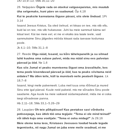
1Kr 10,9–13; 5Ms 30,11–20
26. Neljapäev
Õigete rada on otsekui valgusepaistus, mis muutub
üha selgemaks, kuni päev on saabunud.
Õp 4,18
Kui te peaksite kannatama õiguse pärast, siis olete õndsad.
1Pt
3,14
Issand Jeesus Kristus, Sa oled öelnud, et kitsas on tee, mis viib ellu,
kuid lai on tee, mis viib hukatusse. Juhi ka meie sammud käima sel
kitsal teel. Käi ise meie eel, et me ei eksiks ära laiale teele, vaid
sammuksime Sinu jälgedes mööda kitsast rada taevase kodumaa
poole.
Jk 4,1–10; 5Ms 31,1–8
27. Reede
Olgu nüüd, Issand, su kõrv tähelepanelik ja su silmad
lahti kuulma oma sulase palvet, mida ma nüüd sinu ees palvetan
päevad ja ööd.
Ne 1,6
Kas siis Jumal ei peaks muretsema õigust oma äravalituile, kes
tema poole kisendavad päevad ja ööd, kas ta peaks viivitama neid
aidates? Ma ütlen teile, küll ta muretseb neile peatselt õiguse.
Lk
18,7–8
Issand, kingi meile palvemeelt. Luba meil tuua oma rõõmud ja mured
Sinu ette igal päeval. Kuule neid palveid, mis me sõnades Sinu poole
saadame. Aga kuule ka meie vaikseid südamepalveid, mida me ei oska
isegi sõnadesse panna.
Hb 2,11–18; 5Ms 33,1–5.26–29
28. Laupäev
Oh teie põikpäisust! Kas peetakse savi võrdseks
potissepaga, kas ütleb töö oma tegijale: "Tema ei ole mind teinud!"
või ütleb kuju oma voolijale: "Tema ei oska midagi!"
Js 29,16
Meie oleme tema teos, Kristuses Jeesuses loodud heade tegude
tegemiseks, nii nagu Jumal on juba enne meile seadnud, et me