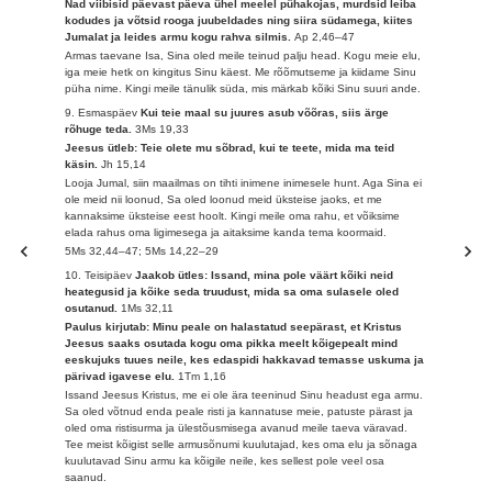
Nad viibisid päevast päeva ühel meelel pühakojas, murdsid leiba
kodudes ja võtsid rooga juubeldades ning siira südamega, kiites
Jumalat ja leides armu kogu rahva silmis.
Ap 2,46–47
Armas taevane Isa, Sina oled meile teinud palju head. Kogu meie elu,
iga meie hetk on kingitus Sinu käest. Me rõõmutseme ja kiidame Sinu
püha nime. Kingi meile tänulik süda, mis märkab kõiki Sinu suuri ande.
9. Esmaspäev
Kui teie maal su juures asub võõras, siis ärge
rõhuge teda.
3Ms 19,33
Jeesus ütleb: Teie olete mu sõbrad, kui te teete, mida ma teid
käsin.
Jh 15,14
Looja Jumal, siin maailmas on tihti inimene inimesele hunt. Aga Sina ei
ole meid nii loonud, Sa oled loonud meid üksteise jaoks, et me
kannaksime üksteise eest hoolt. Kingi meile oma rahu, et võiksime
elada rahus oma ligimesega ja aitaksime kanda tema koormaid.
5Ms 32,44–47; 5Ms 14,22–29
10. Teisipäev
Jaakob ütles: Issand, mina pole väärt kõiki neid
heategusid ja kõike seda truudust, mida sa oma sulasele oled
osutanud.
1Ms 32,11
Paulus kirjutab: Minu peale on halastatud seepärast, et Kristus
Jeesus saaks osutada kogu oma pikka meelt kõigepealt mind
eeskujuks tuues neile, kes edaspidi hakkavad temasse uskuma ja
pärivad igavese elu.
1Tm 1,16
Issand Jeesus Kristus, me ei ole ära teeninud Sinu headust ega armu.
Sa oled võtnud enda peale risti ja kannatuse meie, patuste pärast ja
oled oma ristisurma ja ülestõusmisega avanud meile taeva väravad.
Tee meist kõigist selle armusõnumi kuulutajad, kes oma elu ja sõnaga
kuulutavad Sinu armu ka kõigile neile, kes sellest pole veel osa
saanud.