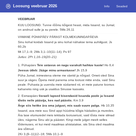
Loosung veebruar 2026
Info
Seaded
VEEBRUAR
KUU LOOSUNG: Tunne rõõmu kõigest heast, mida Issand, su Jumal,
on andnud sulle ja su perele.
5Ms 26,11
VIIMANE PÜHAPÄEV PÄRAST KOLMEKUNINGAPÄEVA
Sinu kohal koidab Issand ja sinu kohal nähakse tema auhiilgust.
Js
60,2b
Mt 17,1–9; 2Ms 3,1–10(11–14); Ps 97
Jutlus: 2Pt 1,16–19(20–21)
1. Pühapäev
Teie ustavus on nagu varakult haihtuv kaste!
Ho 6,4
Jeesus ütleb: Jääge minu armastusse!
Jh 15,9
Püha Jumal, inimestena oleme me väetid ja nõrgad. Ometi oled Sina
suur ja vägev. Õpeta meid panema oma lootust mitte enda, vaid Sinu
peale. Puhasta ja uuenda meie südamed nii, et meie patune loomus
kahaneks ning usk ja usaldus Sinusse kasvaks.
2. Esmaspäev
Iisraeli lapsed kisendasid Issanda poole ja Issand
tõstis neile päästja, kes nad päästis.
Km 3,9
Ärge siis heitke ära oma julgust, mis saab suure palga.
Hb 10,35
Issand, ava meie suu Sind appi hüüdma kõigis hädades ja muredes.
Ära lase elumuredel meis tekitada lootusetust, vaid tõsta meie silmad
üles, nägema Sinu abi ja päästet. Kingi meile julget meelt selles
tõdemuses, et kui meid maailmas ahistatakse, siis Sina oled maailma
ära võitnud.
2Kr 3,(9–11)12–18; 5Ms 10,1–9