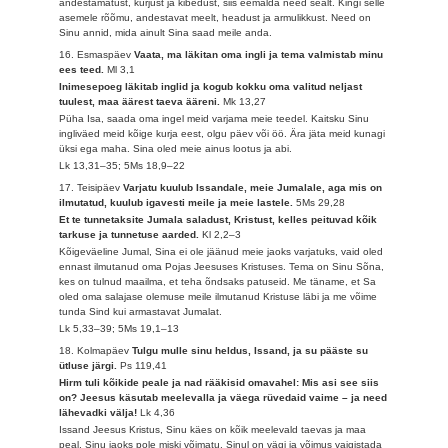
andestamatust, kurjust ja kibedust, siis eemalda need sealt. Kingi selle
asemele rõõmu, andestavat meelt, headust ja armulikkust. Need on
Sinu annid, mida ainult Sina saad meile anda.
16. Esmaspäev
Vaata, ma läkitan oma ingli ja tema valmistab minu
ees teed.
Ml 3,1
Inimesepoeg läkitab inglid ja kogub kokku oma valitud neljast
tuulest, maa äärest taeva ääreni.
Mk 13,27
Püha Isa, saada oma ingel meid varjama meie teedel. Kaitsku Sinu
ingliväed meid kõige kurja eest, olgu päev või öö. Ära jäta meid kunagi
üksi ega maha. Sina oled meie ainus lootus ja abi.
Lk 13,31–35; 5Ms 18,9–22
17. Teisipäev
Varjatu kuulub Issandale, meie Jumalale, aga mis on
ilmutatud, kuulub igavesti meile ja meie lastele.
5Ms 29,28
Et te tunnetaksite Jumala saladust, Kristust, kelles peituvad kõik
tarkuse ja tunnetuse aarded.
Kl 2,2–3
Kõigeväeline Jumal, Sina ei ole jäänud meie jaoks varjatuks, vaid oled
ennast ilmutanud oma Pojas Jeesuses Kristuses. Tema on Sinu Sõna,
kes on tulnud maailma, et teha õndsaks patuseid. Me täname, et Sa
oled oma salajase olemuse meile ilmutanud Kristuse läbi ja me võime
tunda Sind kui armastavat Jumalat.
Lk 5,33–39; 5Ms 19,1–13
18. Kolmapäev
Tulgu mulle sinu heldus, Issand, ja su pääste su
ütluse järgi.
Ps 119,41
Hirm tuli kõikide peale ja nad rääkisid omavahel: Mis asi see siis
on? Jeesus käsutab meelevalla ja väega rüvedaid vaime – ja need
lähevadki välja!
Lk 4,36
Issand Jeesus Kristus, Sinu käes on kõik meelevald taevas ja maa
peal. Sinu jaoks pole miski võimatu. Sinul on vägi ja võimus vaigistada