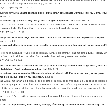
m, siis olen rõõmus ja lootusrikas ootaja, siis ma jaksan.
57,17–19(20.21); Ilm 11,3–14
. Kolmapäev
Mina vaatan Issanda poole, mina ootan oma pääste Jumalat: küll mu Jumal kuu
nd.
Mi 7,7
sus ütleb: Iga paluja saab ja otsija leiab ja igale koputajale avatakse.
Mt 7,8
uta, ja Jumal kuuleb. Tema ei ole kodust ära, Tal ei ole kiire, Ta ei uinu ega maga. Minul on kiire,
a väsin ja tüdin. Ma tänan Sind, Jeesus, et Sina võtad mind alati vastu.
8,11–17; Ilm 11,15–19
 Neljapäev
Hoia oma jalga, kui sa lähed Jumala kotta. Kuulamaminek on parem kui alpide
vriand.
Kg 4,17
a oma and altari ette ja mine lepi esmalt ära oma vennaga ja alles siis tule ja too oma and!
4
 võib tulla Jumala ligi? See, kes on laitmatu. Mina ei ole laitmatu, kas ma ei tohi tulla? Issand, Si
a ütleb: tohin küll, kui ma tahan Sind kuulda võtta, kui ma igatsen paranemist.
9,51–56; Ilm 20,1–6
. Reede
Et su silmad oleksid lahti ööd ja päevad selle koja kohal, selle paiga kohal, mille k
oled öelnud: Seal peab olema minu nimi.
1Kn 8,29
sus ütles oma vanemaile: Miks te siis olete mind otsinud? Kas te ei teadnud, et ma pean
ma neis paigus, mis on mu Isa päralt?
Lk 2,49
as Jumal, ma tänan Sind kiriku eest, eriti oma kodukiriku eest. Üks päev Sinu õuedes on parem k
d tuhat. Igal pühapäeval võime tulla kirikusse kuulama Sinu Sõna ning saama osa Kristuse ihust 
est. Siin meid õnnistatakse, siin oleme koos Jumala rahvaga. Siin oled Sina, Jeesus, meie keskel
18,10.11; Ilm 20,7–10
 november 1741 – Kõik vennastekogudused austavad Jeesust Kristust kui koguduse pead ja
nemat
. Laupäev
Olgu Issand, meie Jumal, meiega, nõnda nagu ta on olnud meie vanematega.
1Kn