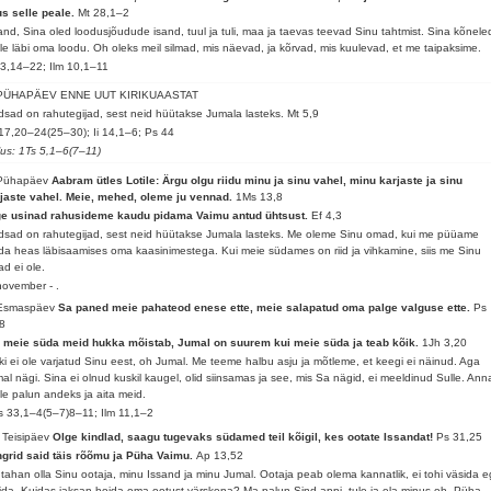
us selle peale.
Mt 28,1–2
and, Sina oled loodusjõudude isand, tuul ja tuli, maa ja taevas teevad Sinu tahtmist. Sina kõnele
le läbi oma loodu. Oh oleks meil silmad, mis näevad, ja kõrvad, mis kuulevad, et me taipaksime.
 3,14–22; Ilm 10,1–11
 PÜHAPÄEV ENNE UUT KIRIKUAASTAT
sad on rahutegijad, sest neid hüütakse Jumala lasteks.
Mt 5,9
17,20–24(25–30); Ii 14,1–6; Ps 44
lus: 1Ts 5,1–6(7–11)
 Pühapäev
Aabram ütles Lotile: Ärgu olgu riidu minu ja sinu vahel, minu karjaste ja sinu
jaste vahel. Meie, mehed, oleme ju vennad.
1Ms 13,8
ge usinad rahusideme kaudu pidama Vaimu antud ühtsust.
Ef 4,3
sad on rahutegijad, sest neid hüütakse Jumala lasteks. Me oleme Sinu omad, kui me püüame
da heas läbisaamises oma kaasinimestega. Kui meie südames on riid ja vihkamine, siis me Sinu
d ei ole.
november - .
 Esmaspäev
Sa paned meie pahateod enese ette, meie salapatud oma palge valguse ette.
Ps
8
 meie süda meid hukka mõistab, Jumal on suurem kui meie süda ja teab kõik.
1Jh 3,20
ki ei ole varjatud Sinu eest, oh Jumal. Me teeme halbu asju ja mõtleme, et keegi ei näinud. Aga
al nägi. Sina ei olnud kuskil kaugel, olid siinsamas ja see, mis Sa nägid, ei meeldinud Sulle. Ann
le palun andeks ja aita meid.
 33,1–4(5–7)8–11; Ilm 11,1–2
 Teisipäev
Olge kindlad, saagu tugevaks südamed teil kõigil, kes ootate Issandat!
Ps 31,25
grid said täis rõõmu ja Püha Vaimu.
Ap 13,52
tahan olla Sinu ootaja, minu Issand ja minu Jumal. Ootaja peab olema kannatlik, ei tohi väsida 
ida. Kuidas jaksan hoida oma ootust värskena? Ma palun Sind appi, tule ja ela minus oh, Püha