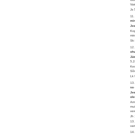
Vai
Js 
11
mi
Jee
Kop
min
Sk 
12.
oh
Jät
5,2
Kes
Sõn
Lk 
13
sa 
Jee
ole
Arm
mui
ver
Jh 
13.
va
14