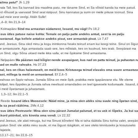
ailma patu!"
Jh 1,29
ala Tall, kes Sa kannad ära maailma patu, me täname Sind, et Sa võtsid kanda ka meie patud.
d rõhusid ja vaevasid Sind seal ristipuul. Sinu kannatus ja surm on meile priiuse toonud. Sina
sad meie eest veelgi. Aitäh Sulle!
8,4–9; Ilm 21,9–14
. Kolmapäev
Sind ma armastan südamest, Issand, mu vägi!
Ps 18,2
sus ütles patuse naise kohta: Temale on palju patte andeks antud, sest ta on palju
astanud. Aga kellele antakse andeks pisut, see armastab pisut.
Lk 7,47
and, Jeesus, Sina oled minu ja kogu inimkonna heaks teinud enam kui keegi teine. Sinul on õigu
e armastusele. Aga armastada saab see, kes mõistab, kes on kuulnud, kes teab. Seepärast ma
un Sind, olgu Sõna uksed meile ikka valla, et me õpiksime Sind armastama.
 Neljapäev
Ma päästan nad kõigist nende asupaigust, kus nad on pattu teinud, ja puhastan n
nad on mulle rahvaks.
Hs 37,23
al, kes on rikas halastuselt, on meid koos Kristusega teinud elavaks oma suure armastus
ast, millega ta meid on armastanud.
Ef 2,4–5
rahvas on õppiv rahvas. Jumala Sõna on meie õpik, praktika meie igapäevane elu. Me oleme
lolijad, kes õppides ja Jumala rahva meelsust omandades on teel igavesele kodumaale. Issand, 
i meid õpetamast ja juhatamast.
 1,3–12; Ilm 22,1–5
. Reede
Issand ütles Moosesele: Nüüd mine, ja mina olen abiks sinu suule ning õpetan sind,
da sa pead rääkima.
2Ms 4,12
sus ütles Peetrusele: Mina olen sinu pärast Jumalat palunud, et su usk ei lõpeks. Ja kui s
kord pöördud, siis kinnita oma vendi.
Lk 22,32
and Jeesus, ole alati minuga, kui ma Sinust kõnelen! Ma ei taha rääkida Sinu kohta valet, seepär
palun Sind: ole abiks minu suule, et ma õigust räägiksin, et see oleks kinnituseks ja kosutuseks
lajatele.
13,17–21; Ilm 22,6–15