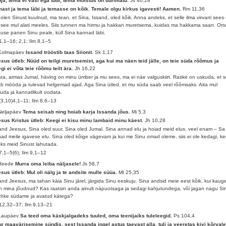
ja; tema ei väsi ega tüdi, tema mõistus on uurimatu.
Js 40,28
ast ja tema läbi ja temasse on kõik. Temale olgu kirkus igavesti! Aamen.
Rm 11,36
olen Sinust kuulnud, ma tean, et Sina, Issand, oled kõik. Anna andeks, et selle ilma virvarri sees 
 see mul alati meeles. Siis tunnen ma hirmu ja hakkan muretsema, kuidas ma hakkama saan. Om
tuse panen Sinu peale, küll Sina kannad läbi.
1,1–16; 2,1; Ilm 8,1–5
 Kolmapäev
Issand trööstib taas Siionit.
Sk 1,17
sus ütleb: Nüüd on teilgi muretsemist, aga kui ma näen teid jälle, on teie süda rõõmus ja
gi ei võta teie rõõmu teilt ära.
Jh 16,22
ta, armas Jumal, häving on minu ümber ja mu sees, ma ei näe valguskiirt. Raske on uskuda, et 
b mööda ja tulevad helgemad ajad. Aga Sina ütled, et mu süda saab veel rõõmsaks. Aita mul
uda ja kannatlikult oodata.
(3,10)4,1–11; Ilm 8,6–13
Neljapäev
Tema seisab ning hoiab karja Issanda jõus.
Mi 5,3
sus Kristus ütleb: Keegi ei kisu minu lambaid minu käest.
Jh 10,28
and Jeesus, Sina oled suur, Sina oled Jumal. Sina annad elu ja hoiad meid elus, veel enam – Sa
ad meile igavese elu. Sina oled kõige vägevam ja kui me Sinu omad oleme, siis ei ole kedagi, ke
ks meid Sinust lahutada.
7,1–5(6); Ilm 9,1–12
 Reede
Murra oma leiba näljasele!
Js 58,7
sus ütleb: Mul oli nälg ja te andsite mulle süüa.
Mt 25,35
and Jeesus, ma tahan käia Sinu järel, järgida Sinu eeskuju. Sina andsid meie eest kõik, kui kaug
n mina jõudnud? Kas raatsin anda ainult näpuotsaga ja sedagi kahjutundega, või jagan nagu Si
ahke südame ja avatud kätega?
12,32–37; Ilm 9,13–21
 Laupäev
Sa teed oma käskjalgadeks tuuled, oma teenijaiks tuleleegid.
Ps 104,4
r maavärisemine sündis, sest Issanda ingel astus taevast alla, tuli ja veeretas kivi kõrvale