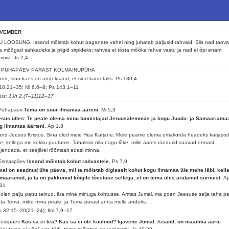
VEMBER
 LOOSUNG: Issand mõistab kohut paganate vahel ning juhatab paljusid rahvaid. Siis nad taov
 mõõgad sahkadeks ja piigid sirpideks; rahvas ei tõsta mõõka rahva vastu ja nad ei õpi enam
imist.
Js 2,4
. PÜHAPÄEV PÄRAST KOLMAINUPÜHA
and, sinu käes on andeksand, et sind kardetaks.
Ps 130,4
18,21–35; Mi 6,6–8; Ps 143,1–11
lus: 1Jh 2,(7–11)12–17
 Pühapäev
Tema on suur ilmamaa ääreni.
Mi 5,3
sus ütles: Te peate olema minu tunnistajad Jeruusalemmas ja kogu Juuda- ja Samaariama
g ilmamaa äärteni.
Ap 1,8
and Jeesus Kristus, Sina oled meie Hea Karjane. Meie peame olema omakorda headeks karjaste
le, kellega me kokku puutume. Tahaksin olla nagu lõke, mille ääres rändurid saavad ennast
jendada, et seejärel rõõmsalt edasi minna.
 Esmaspäev
Issand mõistab kohut rahvastele.
Ps 7,9
al on seadnud ühe päeva, mil ta mõistab õiglaselt kohut kogu ilmamaa üle mehe läbi, kelle
määranud, ja ta on pakkunud kõigile tõestuse sellega, et on tema üles äratanud surnuist.
A
,31
olen palju pattu teinud, ära mine minuga kohtusse. Armas Jumal, ma poen Jeesuse selja taha pe
ta Tema, mitte minu peale, ja Tema pärast anna mulle andeks.
 32,15–20(21–24); Ilm 7,9–17
Teisipäev
Kas sa ei tea? Kas sa ei ole kuulnud? Igavene Jumal, Issand, on maailma äärte