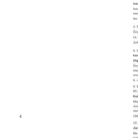
ist
Iss
mei
Ilm
3.
Õnd
Lk 
Jut
8.
kar
Ol
Õnd
ela
oma
8. 
9.
90,
Kui
Mis
Jum
mei
1Ms
10.
Jün
Ma 
tüd