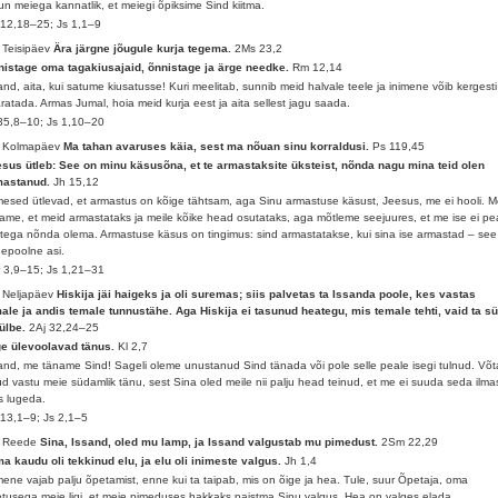
un meiega kannatlik, et meiegi õpiksime Sind kiitma.
12,18–25; Js 1,1–9
 Teisipäev
Ära järgne jõugule kurja tegema.
2Ms 23,2
istage oma tagakiusajaid, õnnistage ja ärge needke.
Rm 12,14
and, aita, kui satume kiusatusse! Kuri meelitab, sunnib meid halvale teele ja inimene võib kergesti
ratada. Armas Jumal, hoia meid kurja eest ja aita sellest jagu saada.
35,8–10; Js 1,10–20
. Kolmapäev
Ma tahan avaruses käia, sest ma nõuan sinu korraldusi.
Ps 119,45
sus ütleb: See on minu käsusõna, et te armastaksite üksteist, nõnda nagu mina teid olen
mastanud.
Jh 15,12
mesed ütlevad, et armastus on kõige tähtsam, aga Sinu armastuse käsust, Jeesus, me ei hooli. 
ame, et meid armastataks ja meile kõike head osutataks, aga mõtleme seejuures, et me ise ei pe
stega nõnda olema. Armastuse käsus on tingimus: sind armastatakse, kui sina ise armastad – see
epoolne asi.
 3,9–15; Js 1,21–31
 Neljapäev
Hiskija jäi haigeks ja oli suremas; siis palvetas ta Issanda poole, kes vastas
ale ja andis temale tunnustähe. Aga Hiskija ei tasunud heategu, mis temale tehti, vaid ta s
 ülbe.
2Aj 32,24–25
e ülevoolavad tänus.
Kl 2,7
and, me täname Sind! Sageli oleme unustanud Sind tänada või pole selle peale isegi tulnud. Võt
d vastu meie südamlik tänu, sest Sina oled meile nii palju head teinud, et me ei suuda seda ilma
s lugeda.
13,1–9; Js 2,1–5
. Reede
Sina, Issand, oled mu lamp, ja Issand valgustab mu pimedust.
2Sm 22,29
a kaudu oli tekkinud elu, ja elu oli inimeste valgus.
Jh 1,4
mene vajab palju õpetamist, enne kui ta taipab, mis on õige ja hea. Tule, suur Õpetaja, oma
tusega meie ligi, et meie pimeduses hakkaks paistma Sinu valgus. Hea on valges elada.