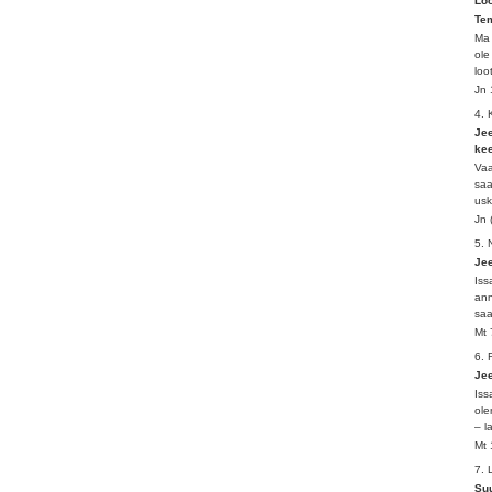
Loo
Tem
Ma 
ole
loo
Jn 
4.
Jee
kee
Vaa
saa
usk
Jn 
5. 
Jee
Iss
ann
saa
Mt 
6.
Jee
Iss
ole
– l
Mt 
7.
Suu