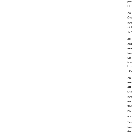
pal
Hb 
24.
Õnn
Iss
vää
Js 
25
Jee
ar
Ini
tah
tei
kah
1Kr
26.
tem
oli
Olg
Iss
nüü
üle
Hb 
27
Tem
Ini
õpe