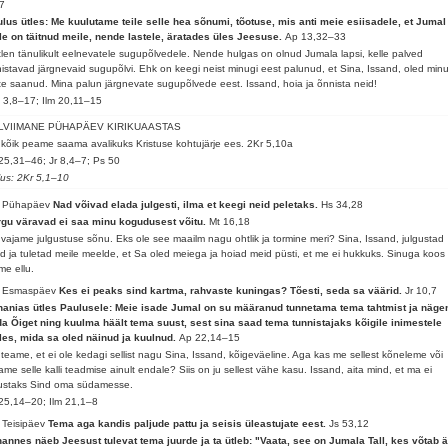
7
lus ütles: Me kuulutame teile selle hea sõnumi, tõotuse, mis anti meie esiisadele, et Jumal
le on täitnud meile, nende lastele, äratades üles Jeesuse.
Ap 13,32–33
len tänulikult eelnevatele sugupõlvedele. Nende hulgas on olnud Jumala lapsi, kelle palved
istavad järgnevaid sugupõlvi. Ehk on keegi neist minugi eest palunud, et Sina, Issand, oled min
te saanud. Mina palun järgnevate sugupõlvede eest. Issand, hoia ja õnnista neid!
 3,8–17; Ilm 20,11–15
LVIIMANE PÜHAPÄEV KIRIKUAASTAS
kõik peame saama avalikuks Kristuse kohtujärje ees.
2Kr 5,10a
25,31–46; Jr 8,4–7; Ps 50
lus: 2Kr 5,1–10
. Pühapäev
Nad võivad elada julgesti, ilma et keegi neid peletaks.
Hs 34,28
gu väravad ei saa minu kogudusest võitu.
Mt 16,18
vajame julgustuse sõnu. Eks ole see maailm nagu ohtlik ja tormine meri? Sina, Issand, julgustad
d ja tuletad meile meelde, et Sa oled meiega ja hoiad meid püsti, et me ei hukkuks. Sinuga koos
me ellu.
. Esmaspäev
Kes ei peaks sind kartma, rahvaste kuningas? Tõesti, seda sa väärid.
Jr 10,7
anias ütles Paulusele: Meie isade Jumal on su määranud tunnetama tema tahtmist ja näg
a Õiget ning kuulma häält tema suust, sest sina saad tema tunnistajaks kõigile inimestele
les, mida sa oled näinud ja kuulnud.
Ap 22,14–15
teame, et ei ole kedagi sellist nagu Sina, Issand, kõigeväeline. Aga kas me sellest kõneleme või
ame selle kalli teadmise ainult endale? Siis on ju sellest vähe kasu. Issand, aita mind, et ma ei
ustaks Sind oma südamesse.
25,14–20; Ilm 21,1–8
 Teisipäev
Tema aga kandis paljude pattu ja seisis üleastujate eest.
Js 53,12
annes näeb Jeesust tulevat tema juurde ja ta ütleb: "Vaata, see on Jumala Tall, kes võtab 