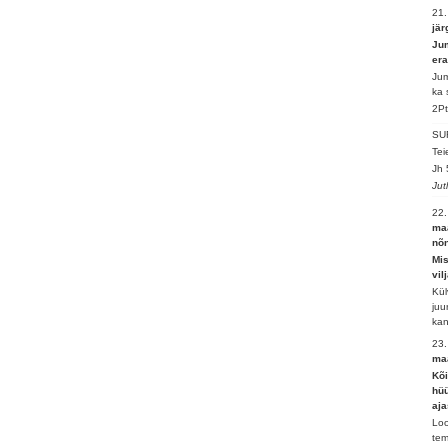
21
jär
Jum
era
Jum
ka 
2Pt
SU
Tei
Jh 
Jut
22
maa
nõn
Mi
vil
Kül
juu
kan
23
maa
Kõi
hüü
aja
Loo
tem