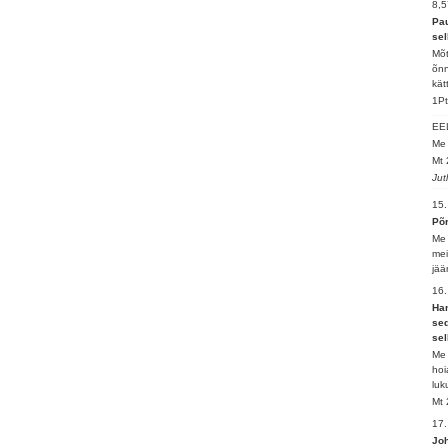
8,5
Pau
sel
Mõt
õnn
kät
1Pt
EE
Me 
Mt 
Jut
15
Põr
Me 
mei
jää
16
Han
sed
sel
Me 
hoi
luk
Mt 
17.
Joh