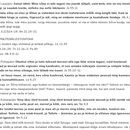
. Laupäev
Jumal ütleb: Minu sõna ei tule tagasi mu juurde tühjalt, vaid teeb, mis on mu meel
gi, ja saadab korda, milleks ma selle läkitasin.
Js 55,11
ala sõna on elav ja tõhus ja vahedam kui ükski kaheterane mõõk ning tungib läbi, kuni ta
ldab hinge ja vaimu, liigesed ja üdi, ning on südame meelsuse ja kaalutluste hindaja.
Hb 4,
ala Sõna, tule minu juurde, tungi minusse, puuduta mind, et ma ei oleks üksnes Sõna kuulja, va
selle järgi tegija.
 3,(13)14–18; Ilm 22,16–21
RNUTEMÄLESTUSPÜHA
e niuded olgu vöötatud ja lambid põlegu.
Lk 12,35
5,24–29; Tn 12,1b–3; Ps 90
lus: Hb 4,9–11
. Pühapäev
Otsekui vihm ja lumi tulevad taevast alla ega lähe sinna tagasi, vaid kastavad
d ja teevad selle sigivaks ning kandvaks, et see annaks külvajale seemet ja sööjale leiba
da on ka minu sõnaga, mis lähtub mu suust.
Js 55,10–11
s on heas maas, on need, kes sõna kuulevad, kaunis ja heas südames peavad ning kannav
ja kannatlikkuses.
Lk 8,15
vaja on Sõna külvanud, aga kuidas on kasvamisega – missugune muld ma olen? Vahest on min
res vaja teha maaparanduse töid? Palun, Issand, paranda mind isegi siis, kui see toob kaasa
natusi ja ma seda ei taha.
. Esmaspäev
Sina üksi oled Issand, sina oled teinud taeva, taevaste taevad ja kõik nende vä
 ja kõik, mis selle peal on, mered ja kõik, mis neis on.
Ne 9,6
ke loodut taevas ja maa peal ja maa all ja meres ning kõike, mis on nendes, kuulsin ma
dvat: Sellele, kes istub troonil, ja Tallele – õnnistus ja au ja kirkus ja võimus olgu igaveses
st igavesti.
Ilm 5,13
ja, Sina oled kõik loonud. Sinu loodu ei sõdi Sinuga, vaid elab Sinuga kooskõlas. Ainult inimene,
a sõdib ja tahab olla oma Jumalast sõltumatu. Murelapsed vajavad kõige enam tähelepanu, ole s