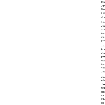
ma
Jum
Nee
sei
Jr 
18
Jee
arm
Iss
mei
pal
19.
ja 
Jum
pär
Usu
tee
väs
2Ts
20
mi
Jee
üks
Iss
ma 
kuu
Hb 