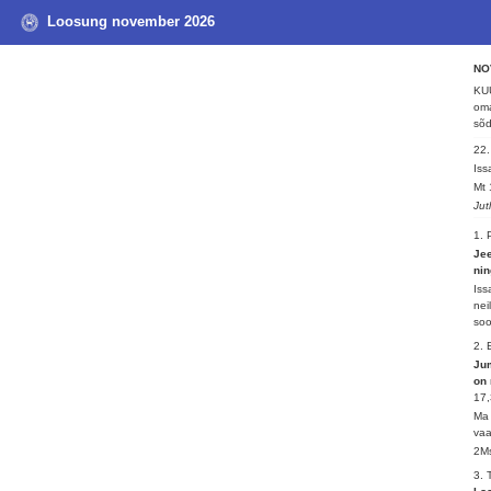
Loosung november 2026
NO
KUU
oma
sõd
22
Iss
Mt 
Jut
1.
Jee
nin
Iss
nei
soo
2.
Jum
on 
17
Ma 
vaa
2Ms
3. 