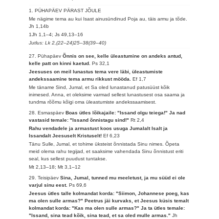
1. PÜHAPÄEV PÄRAST JÕULE
Me nägime tema au kui Isast ainusündinud Poja au, täis armu ja tõde.
Jh 1,14b
1Jh 1,1–4; Js 49,13–16
Jutlus: Lk 2,(22–24)25–38(39–40)
27. Pühapäev
Õnnis on see, kelle üleastumine on andeks antud,
kelle patt on kinni kaetud.
Ps 32,1
Jeesuses on meil lunastus tema vere läbi, üleastumiste
andekssaamine tema armu rikkust mööda.
Ef 1,7
Me täname Sind, Jumal, et Sa oled lunastanud patusüüst kõik
inimesed. Anna, et oleksime varmad sellest lunastusest osa saama ja
tundma rõõmu kõigi oma üleastumiste andekssaamisest.
28. Esmaspäev
Boas ütles lõikajaile: "Issand olgu teiega!" Ja nad
vastasid temale: "Issand õnnistagu sind!"
Rt 2,4
Rahu vendadele ja armastust koos usuga Jumalalt Isalt ja
Issandalt Jeesuselt Kristuselt!
Ef 6,23
Tänu Sulle, Jumal, et tohime üksteist õnnistada Sinu nimes. Õpeta
meid olema rahu tegijad, et saaksime vahendada Sinu õnnistust eriti
seal, kus sellest puudust tuntakse.
Mt 2,13–18; Mt 3,1–12
29. Teisipäev
Sina, Jumal, tunned mu meeletust, ja mu süüd ei ole
varjul sinu eest.
Ps 69,6
Jeesus ütles talle kolmandat korda: "Siimon, Johannese poeg, kas
ma olen sulle armas?" Peetrus jäi kurvaks, et Jeesus küsis temalt
kolmandat korda: "Kas ma olen sulle armas?" Ja ta ütles temale:
"Issand, sina tead kõik, sina tead, et sa oled mulle armas."
Jh