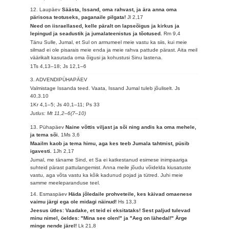
12. Laupäev
Säästa, Issand, oma rahvast, ja ära anna oma
pärisosa teotuseks, paganaile pilgata!
Jl 2,17
Need on iisraellased, kelle päralt on lapseõigus ja kirkus ja
lepingud ja seadustik ja jumalateenistus ja tõotused.
Rm 9,4
Tänu Sulle, Jumal, et Sul on armumeel meie vastu ka siis, kui meie
silmad ei ole pisarais meie enda ja meie rahva pattude pärast. Aita meil
väärikalt kasutada oma õigusi ja kohustusi Sinu lastena.
1Ts 4,13–18; Js 12,1–6
3. ADVENDIPÜHAPÄEV
Valmistage Issanda teed. Vaata, Issand Jumal tuleb jõuliselt.
Js
40,3.10
1Kr 4,1–5; Js 40,1–11; Ps 33
Jutlus: Mt 11,2–6(7–10)
13. Pühapäev
Naine võttis viljast ja sõi ning andis ka oma mehele,
ja tema sõi.
1Ms 3,6
Maailm kaob ja tema himu, aga kes teeb Jumala tahtmist, püsib
igavesti.
1Jh 2,17
Jumal, me täname Sind, et Sa ei katkestanud esimese inimpaariga
suhteid pärast pattulangemist. Anna meile jõudu võidelda kiusatuste
vastu, aga võta vastu ka kõik kadunud pojad ja tütred. Juhi meie
samme meeleparanduse teel.
14. Esmaspäev
Häda jõledaile prohveteile, kes käivad omaenese
vaimu järgi ega ole midagi näinud!
Hs 13,3
Jeesus ütles: Vaadake, et teid ei eksitataks! Sest paljud tulevad
minu nimel, öeldes: "Mina see olen!" ja "Aeg on lähedal!" Ärge
minge nende järel!
Lk 21,8