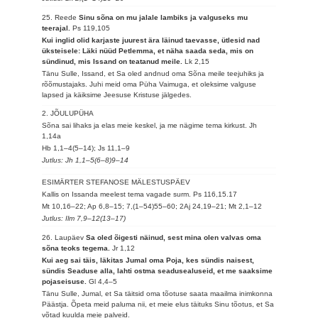
25. Reede
Sinu sõna on mu jalale lambiks ja valguseks mu
teerajal.
Ps 119,105
Kui inglid olid karjaste juurest ära läinud taevasse, ütlesid nad
üksteisele: Läki nüüd Petlemma, et näha saada seda, mis on
sündinud, mis Issand on teatanud meile.
Lk 2,15
Tänu Sulle, Issand, et Sa oled andnud oma Sõna meile teejuhiks ja
rõõmustajaks. Juhi meid oma Püha Vaimuga, et oleksime valguse
lapsed ja käiksime Jeesuse Kristuse jälgedes.
2. JÕULUPÜHA
Sõna sai lihaks ja elas meie keskel, ja me nägime tema kirkust.
Jh
1,14a
Hb 1,1–4(5–14); Js 11,1–9
Jutlus: Jh 1,1–5(6–8)9–14
ESIMÄRTER STEFANOSE MÄLESTUSPÄEV
Kallis on Issanda meelest tema vagade surm.
Ps 116,15.17
Mt 10,16–22; Ap 6,8–15; 7,(1–54)55–60; 2Aj 24,19–21; Mt 2,1–12
Jutlus: Ilm 7,9–12(13–17)
26. Laupäev
Sa oled õigesti näinud, sest mina olen valvas oma
sõna teoks tegema.
Jr 1,12
Kui aeg sai täis, läkitas Jumal oma Poja, kes sündis naisest,
sündis Seaduse alla, lahti ostma seadusealuseid, et me saaksime
pojaseisuse.
Gl 4,4–5
Tänu Sulle, Jumal, et Sa täitsid oma tõotuse saata maailma inimkonna
Päästja. Õpeta meid paluma nii, et meie elus täituks Sinu tõotus, et Sa
võtad kuulda meie palveid.