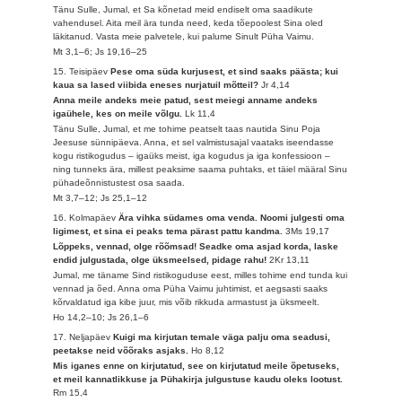
Tänu Sulle, Jumal, et Sa kõnetad meid endiselt oma saadikute
vahendusel. Aita meil ära tunda need, keda tõepoolest Sina oled
läkitanud. Vasta meie palvetele, kui palume Sinult Püha Vaimu.
Mt 3,1–6; Js 19,16–25
15. Teisipäev
Pese oma süda kurjusest, et sind saaks päästa; kui
kaua sa lased viibida eneses nurjatuil mõtteil?
Jr 4,14
Anna meile andeks meie patud, sest meiegi anname andeks
igaühele, kes on meile võlgu.
Lk 11,4
Tänu Sulle, Jumal, et me tohime peatselt taas nautida Sinu Poja
Jeesuse sünnipäeva. Anna, et sel valmistusajal vaataks iseendasse
kogu ristikogudus – igaüks meist, iga kogudus ja iga konfessioon –
ning tunneks ära, millest peaksime saama puhtaks, et täiel määral Sinu
pühadeõnnistustest osa saada.
Mt 3,7–12; Js 25,1–12
16. Kolmapäev
Ära vihka südames oma venda. Noomi julgesti oma
ligimest, et sina ei peaks tema pärast pattu kandma.
3Ms 19,17
Lõppeks, vennad, olge rõõmsad! Seadke oma asjad korda, laske
endid julgustada, olge üksmeelsed, pidage rahu!
2Kr 13,11
Jumal, me täname Sind ristikoguduse eest, milles tohime end tunda kui
vennad ja õed. Anna oma Püha Vaimu juhtimist, et aegsasti saaks
kõrvaldatud iga kibe juur, mis võib rikkuda armastust ja üksmeelt.
Ho 14,2–10; Js 26,1–6
17. Neljapäev
Kuigi ma kirjutan temale väga palju oma seadusi,
peetakse neid võõraks asjaks.
Ho 8,12
Mis iganes enne on kirjutatud, see on kirjutatud meile õpetuseks,
et meil kannatlikkuse ja Pühakirja julgustuse kaudu oleks lootust.
Rm 15,4