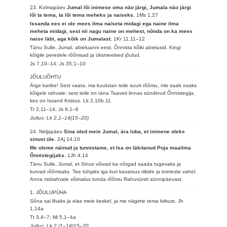
23. Kolmapäev
Jumal lõi inimese oma näo järgi, Jumala näo järgi
lõi ta tema, ta lõi tema meheks ja naiseks.
1Ms 1,27
Issanda ees ei ole mees ilma naiseta midagi ega naine ilma
meheta midagi, sest nii nagu naine on mehest, nõnda on ka mees
naise läbi, aga kõik on Jumalast.
1Kr 11,11–12
Tänu Sulle, Jumal, abieluanni eest. Õnnista kõiki abielusid. Kingi
kõigile peredele rõõmsad ja üksmeelsed jõulud.
Js 7,10–14; Js 35,1–10
JÕULUÕHTU
Ärge kartke! Sest vaata, ma kuulutan teile suurt rõõmu, mis saab osaks
kõigele rahvale: sest teile on täna Taaveti linnas sündinud Õnnistegija,
kes on Issand Kristus.
Lk 2,10b.11
Tt 2,11–14; Js 9,1–6
Jutlus: Lk 2,1–14(15–20)
24. Neljapäev
Sina oled meie Jumal, ära luba, et inimene oleks
sinust üle.
2Aj 14,10
Me oleme näinud ja tunnistame, et Isa on läkitanud Poja maailma
Õnnistegijaks.
1Jh 4,14
Tänu Sulle, Jumal, et Sinus võivad ka nõrgad saada tugevaks ja
kurvad rõõmsaks. Tee tühjaks iga kuri kavatsus riikide ja inimeste vahel.
Anna ristirahvale võimalus tunda rõõmu Rahuvürsti sünnipäevast.
1. JÕULUPÜHA
Sõna sai lihaks ja elas meie keskel, ja me nägime tema kirkust.
Jh
1,14a
Tt 3,4–7; Mi 5,1–4a
Jutlus: Lk 2,(1–14)15–20