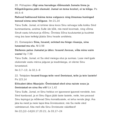
20. Pühapäev
Jõgi oma harudega rõõmustab Jumala linna ja
Kõigekõrgema pühi elamuid. Jumal on tema keskel, ei ta kõigu.
Ps
46,5–6
Rahvad hakkavad käima tema valguses ning ilmamaa kuningad
toovad sinna oma hiilguse.
Ilm 21,24
Tänu Sulle, Jumal, et tohime täna koos Sinu rahvaga tulla kokku Sind
kummardama, andma Sulle üle kõik, mis meid koormab, ning võtma
Sinult vastu lohutust ja rõõmu. Õnnista Sõna kuulutamist ja kuulmist
ning ära lase kellelgi jääda Sinu heade andideta.
21. Esmaspäev
Sina, Issand, seletad mu hinge riiuasja, sina
lunastad mu elu.
Nl 3,58
Stefanos palus Jumalat ja ütles: Issand Jeesus, võta minu vaim
vastu!
Ap 7,59
Tänu Sulle, Jumal, et Sa oled meiega elus ja surmas. Lase meil igale
olukorrale vastu minna julguse ja teadmisega, et oleme Sinu
lunastatud.
Ilm 3,7–13; Js 32,1–8
22. Teisipäev
Issand lisagu teile veel õnnistust, teile ja teie lastele!
Ps 115,14
Eliisabet ütles Maarjale: Õnnistatud oled sina naiste seas ja
õnnistatud on sinu ihu vili!
Lk 1,42
Tänu Sulle, Jumal, et Sinu heldus on igavesest igavesti nendele, kes
Sind kardavad, ja et Sinu õigus jääb laste lastele, neile, kes peavad
Sinu lepingut ja mõtlevad Sinu korraldustele, et teha nende järgi. Ära
jäta ka meid ja meie lapsi ilma õnnistustest, mis Sa meile oled
valmistanud. Aita meil olla Sinu õnnistuste väärilised!
Ilm 22,(12–14)16.17.20.21; Js 33,17–24