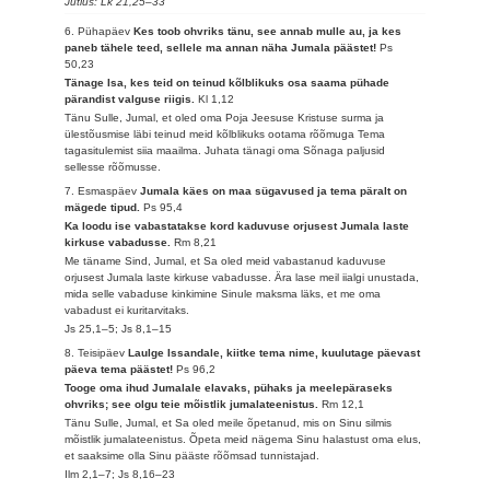
Jutlus: Lk 21,25–33
6. Pühapäev
Kes toob ohvriks tänu, see annab mulle au, ja kes
paneb tähele teed, sellele ma annan näha Jumala päästet!
Ps
50,23
Tänage Isa, kes teid on teinud kõlblikuks osa saama pühade
pärandist valguse riigis.
Kl 1,12
Tänu Sulle, Jumal, et oled oma Poja Jeesuse Kristuse surma ja
ülestõusmise läbi teinud meid kõlblikuks ootama rõõmuga Tema
tagasitulemist siia maailma. Juhata tänagi oma Sõnaga paljusid
sellesse rõõmusse.
7. Esmaspäev
Jumala käes on maa sügavused ja tema päralt on
mägede tipud.
Ps 95,4
Ka loodu ise vabastatakse kord kaduvuse orjusest Jumala laste
kirkuse vabadusse.
Rm 8,21
Me täname Sind, Jumal, et Sa oled meid vabastanud kaduvuse
orjusest Jumala laste kirkuse vabadusse. Ära lase meil iialgi unustada,
mida selle vabaduse kinkimine Sinule maksma läks, et me oma
vabadust ei kuritarvitaks.
Js 25,1–5; Js 8,1–15
8. Teisipäev
Laulge Issandale, kiitke tema nime, kuulutage päevast
päeva tema päästet!
Ps 96,2
Tooge oma ihud Jumalale elavaks, pühaks ja meelepäraseks
ohvriks; see olgu teie mõistlik jumalateenistus.
Rm 12,1
Tänu Sulle, Jumal, et Sa oled meile õpetanud, mis on Sinu silmis
mõistlik jumalateenistus. Õpeta meid nägema Sinu halastust oma elus,
et saaksime olla Sinu pääste rõõmsad tunnistajad.
Ilm 2,1–7; Js 8,16–23