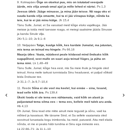
9. Kolmapäev
Õige on otsekui puu, mis on istutatud veeojade
äärde, mis vilja annab omal ajal ja mille lehed ei närtsi.
Ps 1,3
Jeesus ütleb: Jääge minusse, ja mina jään teisse. Nii nagu oks ei
suuda kanda vilja omaette, kui ta ei jää viinapuu külge, nõnda ka
teie, kui te ei jää minu külge.
Jh 15,4
Tänu Sulle, Jumal, et Sa varustad meid kõige eluks vajalikuga. Jää
meisse ja toida meid taevase roaga, et meiegi saaksime jääda Sinusse
ja kanda Sinule vilja.
2Kr 5,1–10; Js 9,1–6
10. Neljapäev
Tulge, kuulge kõik, kes kardate Jumalat, ma jutustan,
mis tema on teinud mu hingele.
Ps 66,16
Maarja ütles: Vaata, nüüdsest peale kiidavad mind õndsaks kõik
sugupõlved, sest mulle on suuri asju teinud Vägev, ja püha on
tema nimi.
Lk 1,48–49
Tänu Sulle, Jumal, kõige hea eest, mis Sa meie ihule ja hingele oled
teinud. Anna meile tarkust tunnistada Sinu headusest, et paljud võiksid
leida õndsuse tee.
Jr 31,1–7; Js 9,7–10,4
11. Reede
Sõna ei ole veel mu keelel, kui ennäe – sina, Issand,
tead selle kõik ära.
Ps 139,4
Ükski loodu ei ole tema ees nähtamatu, vaid kõik on alasti ja
paljastatud tema silma ees – tema ees, kellele meil tuleb aru anda.
Hb 4,13
Oh Jumal, Sina tead ette mitte ainult meie tegusid ja sõnu, vaid ka
mõtted ja kavatsusi. Me täname Sind, et Sa sellele vaatamata oled
soovinud lunastada kogu inimkonda, ka meid, patuseid. Aita meil elada
nõnda, et me ei peaks häbi tundma ei Sinu ega inimeste ees.
Lk 22,66–71; Js 11,1–10