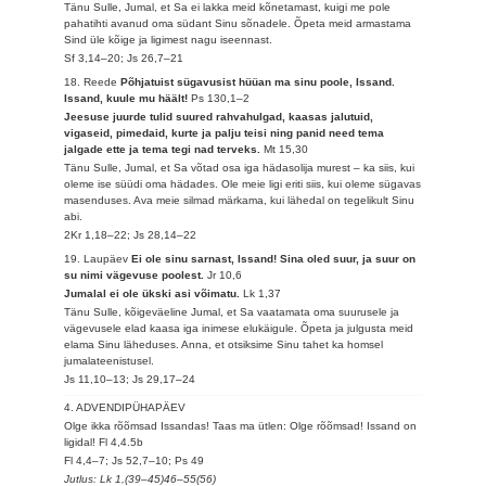
Tänu Sulle, Jumal, et Sa ei lakka meid kõnetamast, kuigi me pole
pahatihti avanud oma südant Sinu sõnadele. Õpeta meid armastama
Sind üle kõige ja ligimest nagu iseennast.
Sf 3,14–20; Js 26,7–21
18. Reede
Põhjatuist sügavusist hüüan ma sinu poole, Issand.
Issand, kuule mu häält!
Ps 130,1–2
Jeesuse juurde tulid suured rahvahulgad, kaasas jalutuid,
vigaseid, pimedaid, kurte ja palju teisi ning panid need tema
jalgade ette ja tema tegi nad terveks.
Mt 15,30
Tänu Sulle, Jumal, et Sa võtad osa iga hädasolija murest – ka siis, kui
oleme ise süüdi oma hädades. Ole meie ligi eriti siis, kui oleme sügavas
masenduses. Ava meie silmad märkama, kui lähedal on tegelikult Sinu
abi.
2Kr 1,18–22; Js 28,14–22
19. Laupäev
Ei ole sinu sarnast, Issand! Sina oled suur, ja suur on
su nimi vägevuse poolest.
Jr 10,6
Jumalal ei ole ükski asi võimatu.
Lk 1,37
Tänu Sulle, kõigeväeline Jumal, et Sa vaatamata oma suurusele ja
vägevusele elad kaasa iga inimese elukäigule. Õpeta ja julgusta meid
elama Sinu läheduses. Anna, et otsiksime Sinu tahet ka homsel
jumalateenistusel.
Js 11,10–13; Js 29,17–24
4. ADVENDIPÜHAPÄEV
Olge ikka rõõmsad Issandas! Taas ma ütlen: Olge rõõmsad! Issand on
ligidal!
Fl 4,4.5b
Fl 4,4–7; Js 52,7–10; Ps 49
Jutlus: Lk 1,(39–45)46–55(56)