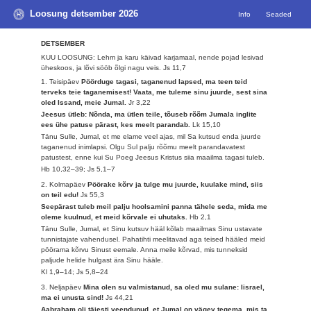
Loosung detsember 2026
Info
Seaded
DETSEMBER
KUU LOOSUNG: Lehm ja karu käivad karjamaal, nende pojad lesivad
üheskoos, ja lõvi sööb õlgi nagu veis.
Js 11,7
1. Teisipäev
Pöörduge tagasi, taganenud lapsed, ma teen teid
terveks teie taganemisest! Vaata, me tuleme sinu juurde, sest sina
oled Issand, meie Jumal.
Jr 3,22
Jeesus ütleb: Nõnda, ma ütlen teile, tõuseb rõõm Jumala inglite
ees ühe patuse pärast, kes meelt parandab.
Lk 15,10
Tänu Sulle, Jumal, et me elame veel ajas, mil Sa kutsud enda juurde
taganenud inimlapsi. Olgu Sul palju rõõmu meelt parandavatest
patustest, enne kui Su Poeg Jeesus Kristus siia maailma tagasi tuleb.
Hb 10,32–39; Js 5,1–7
2. Kolmapäev
Pöörake kõrv ja tulge mu juurde, kuulake mind, siis
on teil edu!
Js 55,3
Seepärast tuleb meil palju hoolsamini panna tähele seda, mida me
oleme kuulnud, et meid kõrvale ei uhutaks.
Hb 2,1
Tänu Sulle, Jumal, et Sinu kutsuv hääl kõlab maailmas Sinu ustavate
tunnistajate vahendusel. Pahatihti meelitavad aga teised hääled meid
pöörama kõrvu Sinust eemale. Anna meile kõrvad, mis tunneksid
paljude helide hulgast ära Sinu hääle.
Kl 1,9–14; Js 5,8–24
3. Neljapäev
Mina olen su valmistanud, sa oled mu sulane: Iisrael,
ma ei unusta sind!
Js 44,21
Aabraham oli täiesti veendunud, et Jumal on vägev tegema, mis ta