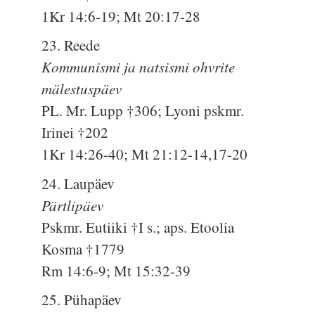
1Kr 14:6-19; Mt 20:17-28
23. Reede
Kommunismi ja natsismi ohvrite
mälestuspäev
PL. Mr. Lupp †306; Lyoni pskmr.
Irinei †202
1Kr 14:26-40; Mt 21:12-14,17-20
24. Laupäev
Pärtlipäev
Pskmr. Eutiiki †I s.; aps. Etoolia
Kosma †1779
Rm 14:6-9; Mt 15:32-39
25. Pühapäev