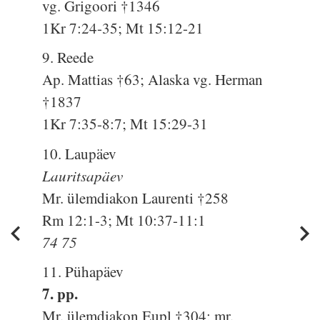
vg. Grigoori †1346
1Kr 7:24-35; Mt 15:12-21
9. Reede
Ap. Mattias †63; Alaska vg. Herman
†1837
1Kr 7:35-8:7; Mt 15:29-31
10. Laupäev
Lauritsapäev
Mr. ülemdiakon Laurenti †258
Rm 12:1-3; Mt 10:37-11:1
74 75
11. Pühapäev
7. pp.
Mr. ülemdiakon Eupl †304; mr.