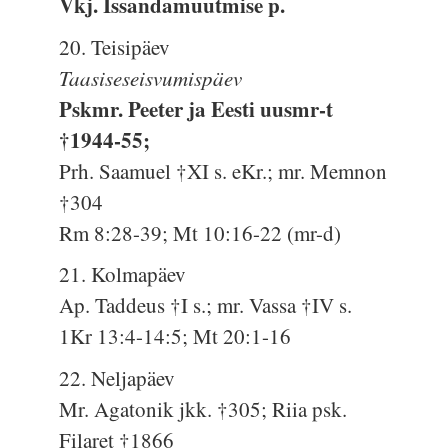
Vkj. Issandamuutmise p.
20. Teisipäev
Taasiseseisvumispäev
Pskmr. Peeter ja Eesti uusmr-t
†1944-55;
Prh. Saamuel †XI s. eKr.; mr. Memnon
†304
Rm 8:28-39; Mt 10:16-22 (mr-d)
21. Kolmapäev
Ap. Taddeus †I s.; mr. Vassa †IV s.
1Kr 13:4-14:5; Mt 20:1-16
22. Neljapäev
Mr. Agatonik jkk. †305; Riia psk.
Filaret †1866