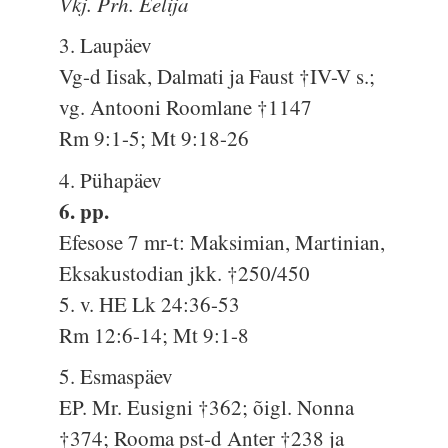
Vkj. Prh. Eelija
3. Laupäev
Vg-d Iisak, Dalmati ja Faust †IV-V s.;
vg. Antooni Roomlane †1147
Rm 9:1-5; Mt 9:18-26
4. Pühapäev
6. pp.
Efesose 7 mr-t: Maksimian, Martinian,
Eksakustodian jkk. †250/450
5. v. HE Lk 24:36-53
Rm 12:6-14; Mt 9:1-8
5. Esmaspäev
EP. Mr. Eusigni †362; õigl. Nonna
†374; Rooma pst-d Anter †238 ja