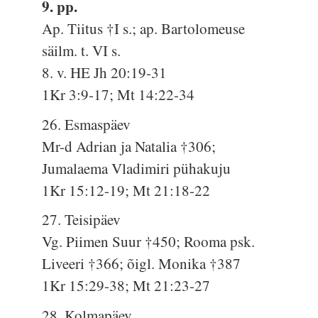
9. pp.
Ap. Tiitus †I s.; ap. Bartolomeuse
säilm. t. VI s.
8. v. HE Jh 20:19-31
1Kr 3:9-17; Mt 14:22-34
26. Esmaspäev
Mr-d Adrian ja Natalia †306;
Jumalaema Vladimiri pühakuju
1Kr 15:12-19; Mt 21:18-22
27. Teisipäev
Vg. Piimen Suur †450; Rooma psk.
Liveeri †366; õigl. Monika †387
1Kr 15:29-38; Mt 21:23-27
28. Kolmapäev