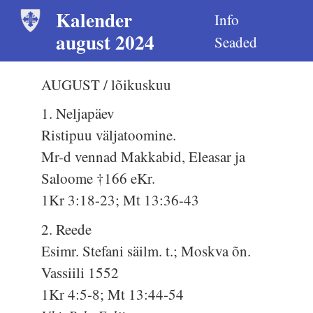
Kalender
Info
august 2024
Seaded
AUGUST / lõikuskuu
1. Neljapäev
Ristipuu väljatoomine.
Mr-d vennad Makkabid, Eleasar ja
Saloome †166 eKr.
1Kr 3:18-23; Mt 13:36-43
2. Reede
Esimr. Stefani säilm. t.; Moskva õn.
Vassiili 1552
1Kr 4:5-8; Mt 13:44-54