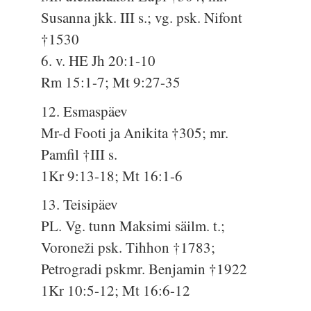
Susanna jkk. III s.; vg. psk. Nifont
†1530
6. v. HE Jh 20:1-10
Rm 15:1-7; Mt 9:27-35
12. Esmaspäev
Mr-d Footi ja Anikita †305; mr.
Pamfil †III s.
1Kr 9:13-18; Mt 16:1-6
13. Teisipäev
PL. Vg. tunn Maksimi säilm. t.;
Voroneži psk. Tihhon †1783;
Petrogradi pskmr. Benjamin †1922
1Kr 10:5-12; Mt 16:6-12