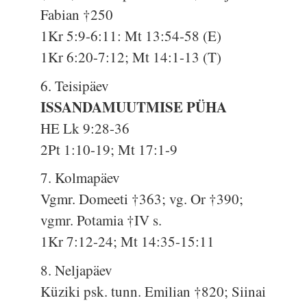
Fabian †250
1Kr 5:9-6:11: Mt 13:54-58 (E)
1Kr 6:20-7:12; Mt 14:1-13 (T)
6. Teisipäev
ISSANDAMUUTMISE PÜHA
HE Lk 9:28-36
2Pt 1:10-19; Mt 17:1-9
7. Kolmapäev
Vgmr. Domeeti †363; vg. Or †390;
vgmr. Potamia †IV s.
1Kr 7:12-24; Mt 14:35-15:11
8. Neljapäev
Küziki psk. tunn. Emilian †820; Siinai