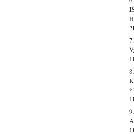
I
H
2
7
V
1
8
K
†
1
9
A
1