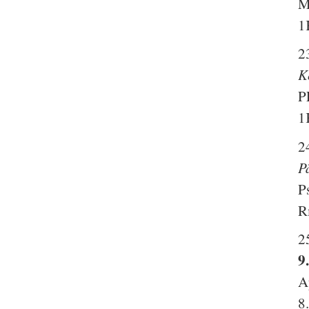
M
1
2
K
P
1
2
P
P
R
2
9
A
8