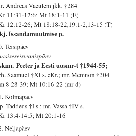
r. Andreas Väeülem jkk. †284
Kr 11:31-12:6; Mt 18:1-11 (E)
Kr 12:12-26; Mt 18:18-22,19:1-2,13-15 (T)
kj. Issandamuutmise p.
0. Teisipäev
aasiseseisvumispäev
skmr. Peeter ja Eesti uusmr-t †1944-55;
rh. Saamuel †XI s. eKr.; mr. Memnon †304
m 8:28-39; Mt 10:16-22 (mr-d)
1. Kolmapäev
p. Taddeus †I s.; mr. Vassa †IV s.
Kr 13:4-14:5; Mt 20:1-16
2. Neljapäev