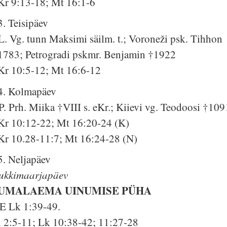
Kr 9:13-18; Mt 16:1-6
3. Teisipäev
L. Vg. tunn Maksimi säilm. t.; Voroneži psk. Tihhon
1783; Petrogradi pskmr. Benjamin †1922
Kr 10:5-12; Mt 16:6-12
4. Kolmapäev
P. Prh. Miika †VIII s. eKr.; Kiievi vg. Teodoosi †109
Kr 10:12-22; Mt 16:20-24 (K)
Kr 10.28-11:7; Mt 16:24-28 (N)
5. Neljapäev
ukkimaarjapäev
UMALAEMA UINUMISE PÜHA
E Lk 1:39-49.
l 2:5-11; Lk 10:38-42; 11:27-28