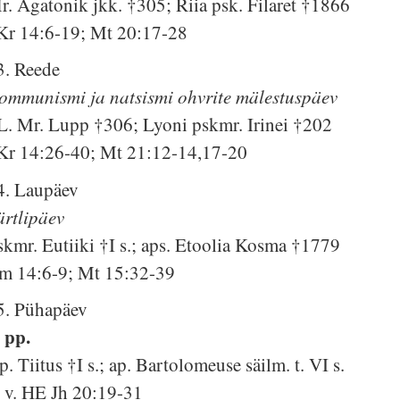
r. Agatonik jkk. †305; Riia psk. Filaret †1866
Kr 14:6-19; Mt 20:17-28
3. Reede
ommunismi ja natsismi ohvrite mälestuspäev
L. Mr. Lupp †306; Lyoni pskmr. Irinei †202
Kr 14:26-40; Mt 21:12-14,17-20
4. Laupäev
ärtlipäev
skmr. Eutiiki †I s.; aps. Etoolia Kosma †1779
m 14:6-9; Mt 15:32-39
5. Pühapäev
. pp.
p. Tiitus †I s.; ap. Bartolomeuse säilm. t. VI s.
. v. HE Jh 20:19-31