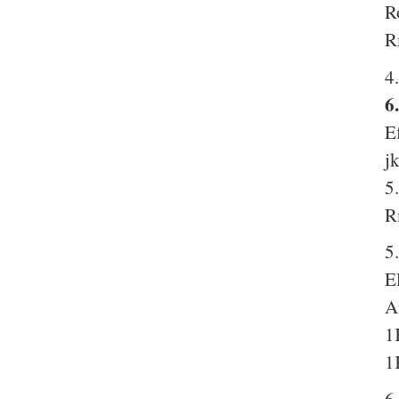
R
R
4
6
E
j
5
R
5
E
A
1
1
6