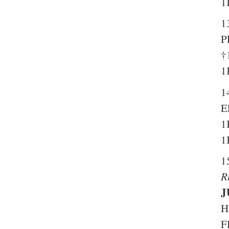
1
1
P
†
1
1
E
1
1
1
R
J
H
F