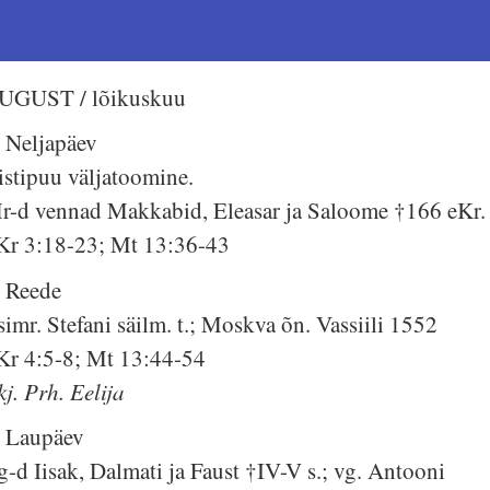
UGUST / lõikuskuu
. Neljapäev
istipuu väljatoomine.
r-d vennad Makkabid, Eleasar ja Saloome †166 eKr.
Kr 3:18-23; Mt 13:36-43
. Reede
simr. Stefani säilm. t.; Moskva õn. Vassiili 1552
Kr 4:5-8; Mt 13:44-54
kj. Prh. Eelija
. Laupäev
g-d Iisak, Dalmati ja Faust †IV-V s.; vg. Antooni