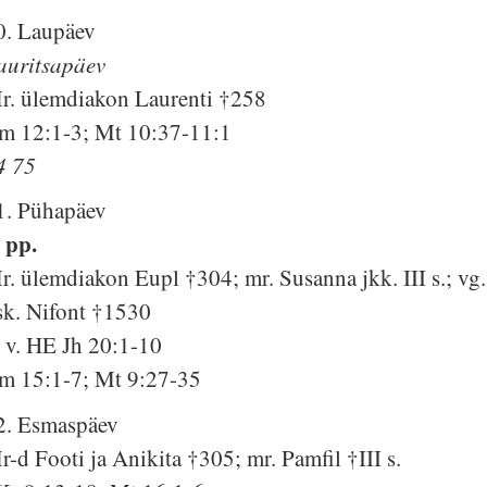
0. Laupäev
auritsapäev
r. ülemdiakon Laurenti †258
m 12:1-3; Mt 10:37-11:1
4 75
1. Pühapäev
. pp.
r. ülemdiakon Eupl †304; mr. Susanna jkk. III s.; vg.
sk. Nifont †1530
. v. HE Jh 20:1-10
m 15:1-7; Mt 9:27-35
2. Esmaspäev
r-d Footi ja Anikita †305; mr. Pamfil †III s.