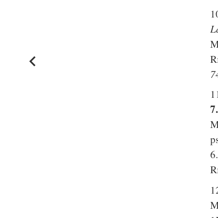
1
L
M
R
7
1
7
M
p
6
R
1
M