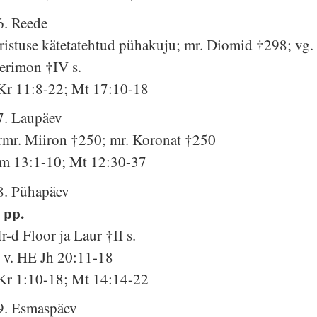
6. Reede
ristuse kätetatehtud pühakuju; mr. Diomid †298; vg.
erimon †IV s.
Kr 11:8-22; Mt 17:10-18
7. Laupäev
rmr. Miiron †250; mr. Koronat †250
m 13:1-10; Mt 12:30-37
8. Pühapäev
. pp.
r-d Floor ja Laur †II s.
. v. HE Jh 20:11-18
Kr 1:10-18; Mt 14:14-22
9. Esmaspäev