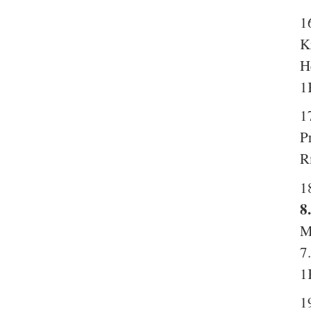
1
K
H
1
1
P
R
1
8
M
7
1
1