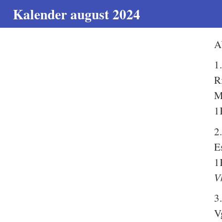
Kalender august 2024
A
1
R
M
1
2
E
1
V
3
V