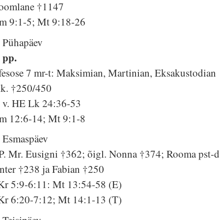
oomlane †1147
m 9:1-5; Mt 9:18-26
. Pühapäev
. pp.
fesose 7 mr-t: Maksimian, Martinian, Eksakustodian
kk. †250/450
. v. HE Lk 24:36-53
m 12:6-14; Mt 9:1-8
. Esmaspäev
P. Mr. Eusigni †362; õigl. Nonna †374; Rooma pst-d
nter †238 ja Fabian †250
Kr 5:9-6:11: Mt 13:54-58 (E)
Kr 6:20-7:12; Mt 14:1-13 (T)
. Teisipäev