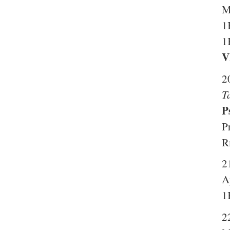
M
1
1
V
2
T
P
P
R
2
A
1
2