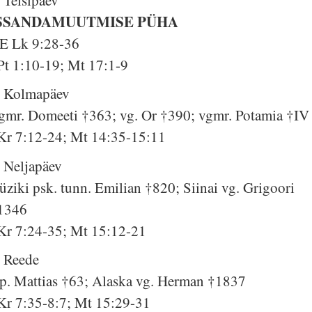
SSANDAMUUTMISE PÜHA
E Lk 9:28-36
Pt 1:10-19; Mt 17:1-9
. Kolmapäev
gmr. Domeeti †363; vg. Or †390; vgmr. Potamia †IV 
Kr 7:12-24; Mt 14:35-15:11
. Neljapäev
üziki psk. tunn. Emilian †820; Siinai vg. Grigoori
1346
Kr 7:24-35; Mt 15:12-21
. Reede
p. Mattias †63; Alaska vg. Herman †1837
Kr 7:35-8:7; Mt 15:29-31