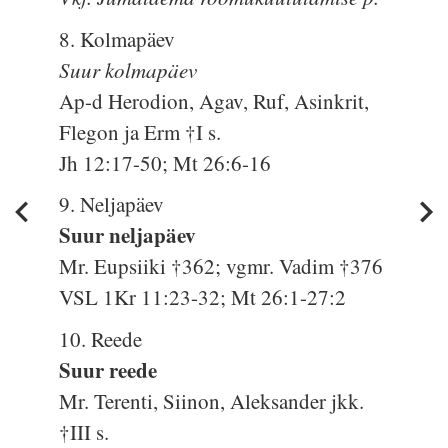
8. Kolmapäev
Suur kolmapäev
Ap-d Herodion, Agav, Ruf, Asinkrit,
Flegon ja Erm †I s.
Jh 12:17-50; Mt 26:6-16
9. Neljapäev
Suur neljapäev
Mr. Eupsiiki †362; vgmr. Vadim †376
VSL 1Kr 11:23-32; Mt 26:1-27:2
10. Reede
Suur reede
Mr. Terenti, Siinon, Aleksander jkk.
†III s.