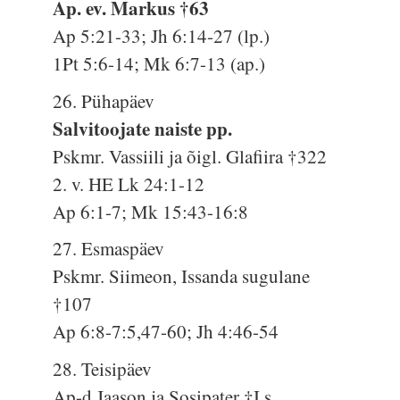
Ap. ev. Markus †63
Ap 5:21-33; Jh 6:14-27 (lp.)
1Pt 5:6-14; Mk 6:7-13 (ap.)
26. Pühapäev
Salvitoojate naiste pp.
Pskmr. Vassiili ja õigl. Glafiira †322
2. v. HE Lk 24:1-12
Ap 6:1-7; Mk 15:43-16:8
27. Esmaspäev
Pskmr. Siimeon, Issanda sugulane
†107
Ap 6:8-7:5,47-60; Jh 4:46-54
28. Teisipäev
Ap-d Jaason ja Sosipater †I s.