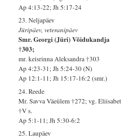
Ap 4:13-22; Jh 5:17-24
23. Neljapäev
Jüripäev, veteranipäev
Smr. Georgi (Jüri) Võidukandja
†303;
mr. keisrinna Aleksandra †303
Ap 4:23-31; Jh 5:24-30 (N)
Ap 12:1-11; Jh 15:17-16:2 (smr.)
24. Reede
Mr. Savva Väeülem †272; vg. Eliisabet
†V s.
Ap 5:1-11; Jh 5:30-6:2
25. Laupäev