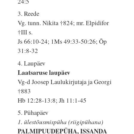
24:5
3. Reede
Vg. tunn. Nikita †824; mr. Elpidifor
†III s.
Js 66:10-24; 1Ms 49:33-50:26; Õp
31:8-32
4. Laupäev
Laatsaruse laupäev
Vg-d Joosep Laulukirjutaja ja Georgi
†883
Hb 12:28-13:8; Jh 11:1-45
5. Pühapäev
1. ülestõusmispüha (riigipühana)
PALMIPUUDEPÜHA, ISSANDA