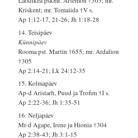
Laodikea pskmr. Artemon †303; mr.
Kriskent; mr. Tomaiida †V s.
Ap 1:12-17, 21-26; Jh 1:18-28
14. Teisipäev
Künnipäev
Rooma pst. Martin †655; mr. Ardalion
†305
Ap 2:14-21; Lk 24:12-35
15. Kolmapäev
Ap-d Aristarh, Puud ja Trofim †I s.
Ap 2:22-36; Jh 1:35-51
16. Neljapäev
Mr-d Agape, Irene ja Hionia †304
Ap 2:38-43; Jh 3:1-15