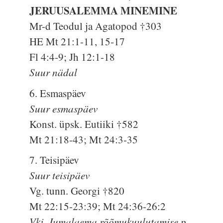
JERUUSALEMMA MINEMINE
Mr-d Teodul ja Agatopod †303
HE Mt 21:1-11, 15-17
Fl 4:4-9; Jh 12:1-18
Suur nädal
6. Esmaspäev
Suur esmaspäev
Konst. üpsk. Eutiiki †582
Mt 21:18-43; Mt 24:3-35
7. Teisipäev
Suur teisipäev
Vg. tunn. Georgi †820
Mt 22:15-23:39; Mt 24:36-26:2
Vkj. Jumalaema rõõmukuulutamise p.