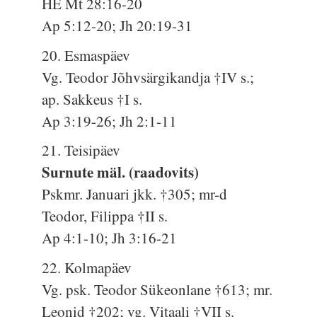
HE Mt 28:16-20
Ap 5:12-20; Jh 20:19-31
20. Esmaspäev
Vg. Teodor Jõhvsärgikandja †IV s.;
ap. Sakkeus †I s.
Ap 3:19-26; Jh 2:1-11
21. Teisipäev
Surnute mäl. (raadovits)
Pskmr. Januari jkk. †305; mr-d
Teodor, Filippa †II s.
Ap 4:1-10; Jh 3:16-21
22. Kolmapäev
Vg. psk. Teodor Sükeonlane †613; mr.
Leonid †202; vg. Vitaali †VII s.