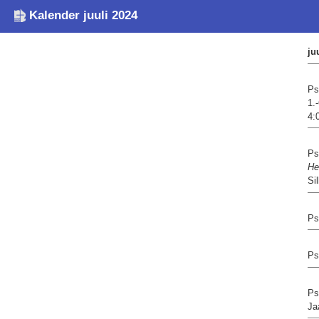
Kalender juuli 2024
ju
Ps
1.
4:
Ps
He
Si
Ps
Ps
Ps
Ja