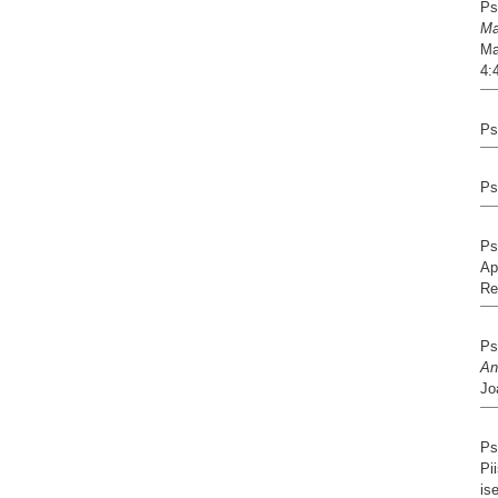
Ps
Ma
Ma
4:
Ps
Ps
Ps
Ap
Re
Ps
An
Jo
Ps
Pi
is