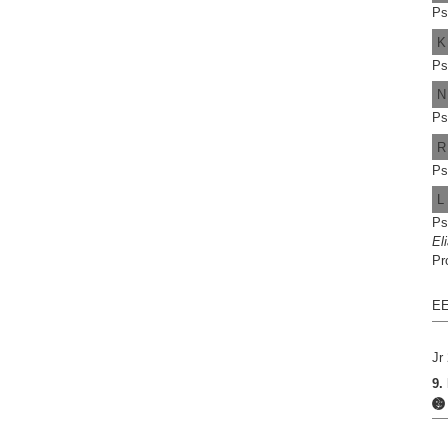
Ps
K
Ps
N
Ps
R
Ps
L
Ps
El
Pr
EE
Jr
9