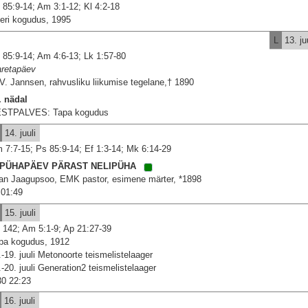
 85:9-14; Am 3:1-12; Kl 4:2-18
eri kogudus, 1995
L
13. juu
 85:9-14; Am 4:6-13; Lk 1:57-80
retapäev
 V. Jannsen, rahvusliku liikumise tegelane,† 1890
. nädal
STPALVES: Tapa kogudus
14. juuli
 7:7-15; Ps 85:9-14; Ef 1:3-14; Mk 6:14-29
. PÜHAPÄEV PÄRAST NELIPÜHA
an Jaagupsoo, EMK pastor, esimene märter, *1898
01:49
15. juuli
 142; Am 5:1-9; Ap 21:27-39
pa kogudus, 1912
.-19. juuli Metonoorte teismelistelaager
.-20. juuli Generation2 teismelistelaager
30 22:23
16. juuli