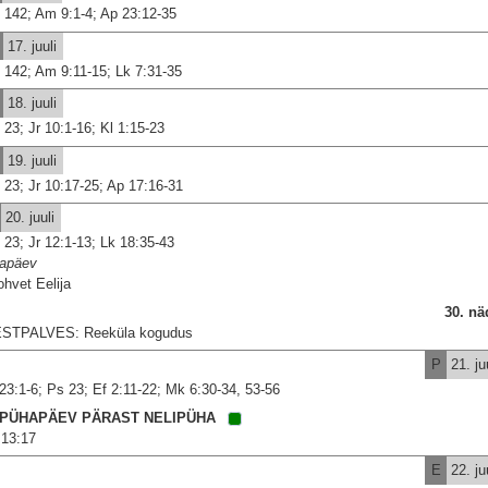
 142; Am 9:1-4; Ap 23:12-35
17. juuli
 142; Am 9:11-15; Lk 7:31-35
18. juuli
 23; Jr 10:1-16; Kl 1:15-23
19. juuli
 23; Jr 10:17-25; Ap 17:16-31
20. juuli
 23; Jr 12:1-13; Lk 18:35-43
iapäev
ohvet Eelija
30. nä
STPALVES: Reeküla kogudus
P
21. juu
 23:1-6; Ps 23; Ef 2:11-22; Mk 6:30-34, 53-56
. PÜHAPÄEV PÄRAST NELIPÜHA
13:17
E
22. juu