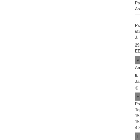
Ps
As
Ps
Ma
J.
29
EE
P
Am
8
Ja
E
Ps
Ta
15
15
4:
T