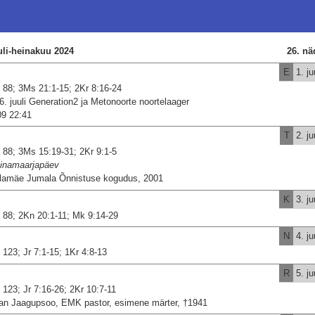
uli-heinakuu 2024
26. nä
E
1. ju
 88; 3Ms 21:1-15; 2Kr 8:16-24
-6. juuli Generation2 ja Metonoorte noortelaager
09 22:41
T
2. ju
 88; 3Ms 15:19-31; 2Kr 9:1-5
inamaarjapäev
llamäe Jumala Õnnistuse kogudus, 2001
K
3. ju
 88; 2Kn 20:1-11; Mk 9:14-29
N
4. ju
 123; Jr 7:1-15; 1Kr 4:8-13
R
5. ju
 123; Jr 7:16-26; 2Kr 10:7-11
an Jaagupsoo, EMK pastor, esimene märter, †1941