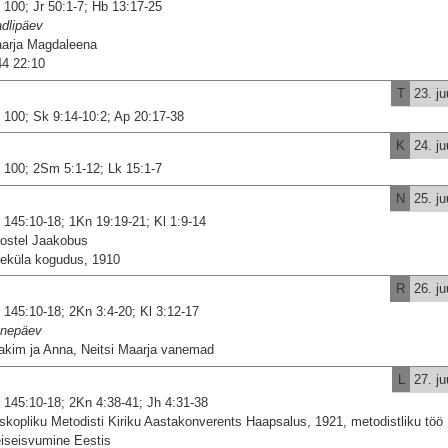
 100; Jr 50:1-7; Hb 13:17-25
dlipäev
arja Magdaleena
44 22:10
T
23. juu
 100; Sk 9:14-10:2; Ap 20:17-38
K
24. juu
 100; 2Sm 5:1-12; Lk 15:1-7
N
25. juu
 145:10-18; 1Kn 19:19-21; Kl 1:9-14
ostel Jaakobus
eküla kogudus, 1910
R
26. juu
 145:10-18; 2Kn 3:4-20; Kl 3:12-17
nepäev
akim ja Anna, Neitsi Maarja vanemad
L
27. juu
 145:10-18; 2Kn 4:38-41; Jh 4:31-38
iskopliku Metodisti Kiriku Aastakonverents Haapsalus, 1921, metodistliku töö
eiseisvumine Eestis