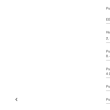
Ps
EE
Hs
7
Ps
8.
Ps
4:
Ps
Ps