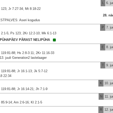
L
6. ju
 123; Jr 7:27-34; Mt 8:18-22
28. nä
STPALVES: Aseri kogudus
P
7. ju
 2:1-5; Ps 123; 2Kr 12:2-10; Mk 6:1-13
. PÜHAPÄEV PÄRAST NELIPÜHA
E
8. ju
 119:81-88; Hs 2:8-3:11; 2Kr 11:16-33
-13. juuli Generation2 lastelaager
T
9. ju
 119:81-88; Jr 16:1-13; Jk 5:7-12
18 22:34
K
10. juu
 119:81-88; Jr 16:14-21; Jh 7:1-9
N
11. ju
 85:9-14; Am 2:6-16; Kl 2:1-5
R
12. juu