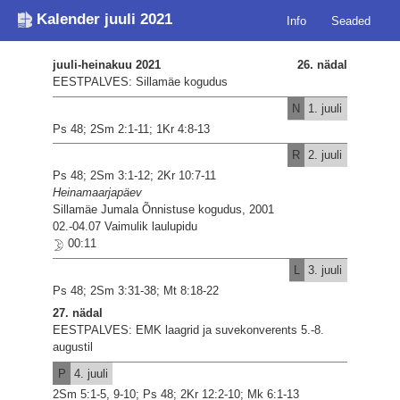
Kalender juuli 2021
Info
Seaded
juuli-heinakuu 2021
26. nädal
EESTPALVES: Sillamäe kogudus
N
1. juuli
Ps 48; 2Sm 2:1-11; 1Kr 4:8-13
R
2. juuli
Ps 48; 2Sm 3:1-12; 2Kr 10:7-11
Heinamaarjapäev
Sillamäe Jumala Õnnistuse kogudus, 2001
02.-04.07 Vaimulik laulupidu
00:11
L
3. juuli
Ps 48; 2Sm 3:31-38; Mt 8:18-22
27. nädal
EESTPALVES: EMK laagrid ja suvekonverents 5.-8.
augustil
P
4. juuli
2Sm 5:1-5, 9-10; Ps 48; 2Kr 12:2-10; Mk 6:1-13