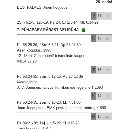
28. nädal
EESTPALVES: Aseri kogudus
P
11. juuli
2Sm 6:1-5, 12b-19; Ps 24; Ef 1:3-14; Mk 6:14-29
7. PÜHAPÄEV PÄRAST NELIPÜHA
E
12. juuli
Ps 68:25-36; 2Sm 6:6-11; Ap 21:27-39
Aseri kogudus, 1995
12.-18.07 Generation2 teismeliste laager
04:24 22:28
T
13. juuli
Ps 68:24-35; 2Sm 3:12-16; Ap 23:12-35
Maretapäev
J. V. Jannsen, rahvusliku liikumise tegelane,† 1890
K
14. juuli
Ps 68:24-35; 2Sm 6:16-23; Lk 7:31-35
Jaan Jaagupsoo, EMK pastor, esimene märter, *1898
N
15. juuli
Ps 89:21-38; 1Aj 11:15-19; Kl 1:15-23
Tapa kogudus, 1912