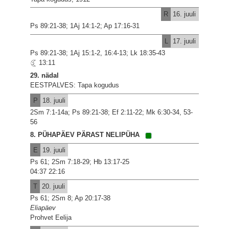
R
16. juuli
Ps 89:21-38; 1Aj 14:1-2; Ap 17:16-31
L
17. juuli
Ps 89:21-38; 1Aj 15:1-2, 16:4-13; Lk 18:35-43
13:11
29. nädal
EESTPALVES: Tapa kogudus
P
18. juuli
2Sm 7:1-14a; Ps 89:21-38; Ef 2:11-22; Mk 6:30-34, 53-
56
8. PÜHAPÄEV PÄRAST NELIPÜHA
E
19. juuli
Ps 61; 2Sm 7:18-29; Hb 13:17-25
04:37 22:16
T
20. juuli
Ps 61; 2Sm 8; Ap 20:17-38
Eliapäev
Prohvet Eelija