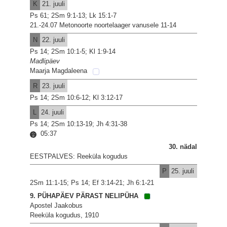
K
21. juuli
Ps 61; 2Sm 9:1-13; Lk 15:1-7
21.-24.07 Metonoorte noortelaager vanusele 11-14
N
22. juuli
Ps 14; 2Sm 10:1-5; Kl 1:9-14
Madlipäev
Maarja Magdaleena
R
23. juuli
Ps 14; 2Sm 10:6-12; Kl 3:12-17
L
24. juuli
Ps 14; 2Sm 10:13-19; Jh 4:31-38
05:37
30. nädal
EESTPALVES: Reeküla kogudus
P
25. juuli
2Sm 11:1-15; Ps 14; Ef 3:14-21; Jh 6:1-21
9. PÜHAPÄEV PÄRAST NELIPÜHA
Apostel Jaakobus
Reeküla kogudus, 1910