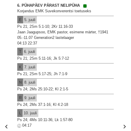
6. PÜHAPÄEV PÄRAST NELIPÜHA
Korjandus EMK Suvekonverentsi toetuseks
E
5. juuli
Ps 21; 2Sm 5:1-10; 2Kr 11:16-33
Jaan Jaagupsoo, EMK pastor, esimene märter, †1941
05.-11.07 Generation2 lastelaager
04:13 22:37
T
6. juuli
Ps 21; 2Sm 5:11-16; Jk 5:7-12
K
7. juuli
Ps 21; 2Sm 5:17-25; Jh 7:1-9
N
8. juuli
Ps 24; 2Ms 25:10-22; Kl 2:1-5
R
9. juuli
Ps 24; 2Ms 37:1-16; Kl 4:2-18
L
10. juuli
Ps 24; 4Ms 10:11-36; Lk 1:57-80
04:17