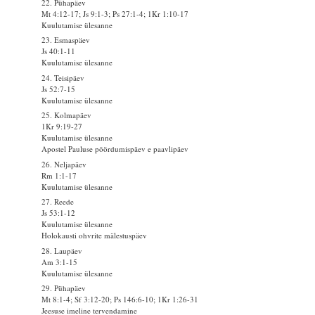
22. Pühapäev
Mt 4:12-17; Js 9:1-3; Ps 27:1-4; 1Kr 1:10-17
Kuulutamise ülesanne
23. Esmaspäev
Js 40:1-11
Kuulutamise ülesanne
24. Teisipäev
Js 52:7-15
Kuulutamise ülesanne
25. Kolmapäev
1Kr 9:19-27
Kuulutamise ülesanne
Apostel Pauluse pöördumispäev e paavlipäev
26. Neljapäev
Rm 1:1-17
Kuulutamise ülesanne
27. Reede
Js 53:1-12
Kuulutamise ülesanne
Holokausti ohvrite mälestuspäev
28. Laupäev
Am 3:1-15
Kuulutamise ülesanne
29. Pühapäev
Mt 8:1-4; Sf 3:12-20; Ps 146:6-10; 1Kr 1:26-31
Jeesuse imeline tervendamine