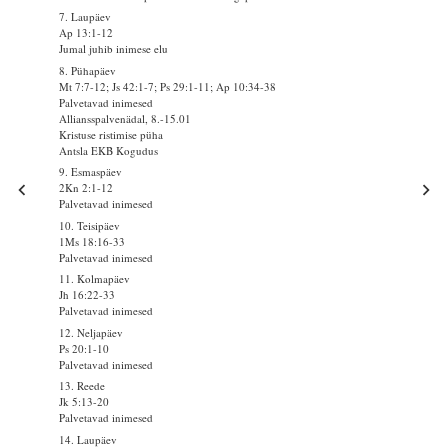
7. Laupäev
Ap 13:1-12
Jumal juhib inimese elu
8. Pühapäev
Mt 7:7-12; Js 42:1-7; Ps 29:1-11; Ap 10:34-38
Palvetavad inimesed
Alliansspalvenädal, 8.-15.01
Kristuse ristimise püha
Antsla EKB Kogudus
9. Esmaspäev
2Kn 2:1-12
Palvetavad inimesed
10. Teisipäev
1Ms 18:16-33
Palvetavad inimesed
11. Kolmapäev
Jh 16:22-33
Palvetavad inimesed
12. Neljapäev
Ps 20:1-10
Palvetavad inimesed
13. Reede
Jk 5:13-20
Palvetavad inimesed
14. Laupäev