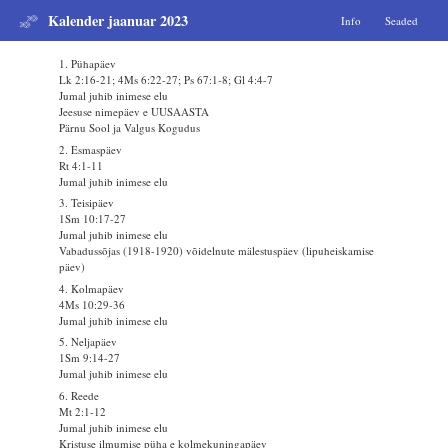
Kalender jaanuar 2023
Info
Seaded
1. Pühapäev
Lk 2:16-21; 4Ms 6:22-27; Ps 67:1-8; Gl 4:4-7
Jumal juhib inimese elu
Jeesuse nimepäev e UUSAASTA
Pärnu Sool ja Valgus Kogudus
2. Esmaspäev
Rt 4:1-11
Jumal juhib inimese elu
3. Teisipäev
1Sm 10:17-27
Jumal juhib inimese elu
Vabadussõjas (1918-1920) võidelnute mälestuspäev (lipuheiskamise
päev)
4. Kolmapäev
4Ms 10:29-36
Jumal juhib inimese elu
5. Neljapäev
1Sm 9:14-27
Jumal juhib inimese elu
6. Reede
Mt 2:1-12
Jumal juhib inimese elu
Kristuse ilmumise püha e kolmekuningapäev