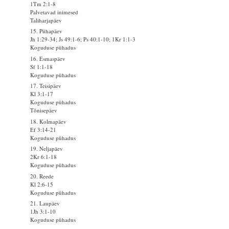
1Tm 2:1-8
Palvetavad inimesed
Taliharjapäev
15. Pühapäev
Jh 1:29-34; Js 49:1-6; Ps 40:1-10; 1Kr 1:1-3
Koguduse pühadus
16. Esmaspäev
Sf 1:1-18
Koguduse pühadus
17. Teisipäev
Kl 3:1-17
Koguduse pühadus
Tõnisepäev
18. Kolmapäev
Ef 3:14-21
Koguduse pühadus
19. Neljapäev
2Kr 6:1-18
Koguduse pühadus
20. Reede
Kl 2:6-15
Koguduse pühadus
21. Laupäev
1Jh 3:1-10
Koguduse pühadus