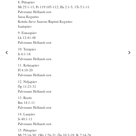
8. Pühapäev
Mt 25:1-13; Ps 119:105-112; Ha 2:1-5; 1Ts 5:1-11
Palvetame Hollandi eest
Jausa Kogudus
Kohtla-Järve Saaroni Baptisti Kogudus
Isadepäev
9. Esmaspäev
Lk 12:41-48
Palvetame Hollandi eest
10. Teisipäev
Js 6:1-18
Palvetame Hollandi eest
11. Kolmapäev
Fl 4:10-20
Palvetame Hollandi eest
12. Neljapäev
Õp 11:23-31
Palvetame Hollandi eest
13. Reede
Rm 14:1-11
Palvetame Hollandi eest
14. Laupäev
Js 40:1-11
Palvetame Hollandi eest
15. Pühapäev
Mt 25:14-30; 1Ms 1:26-31; Õp 10:3-19; Jk 2:14-26