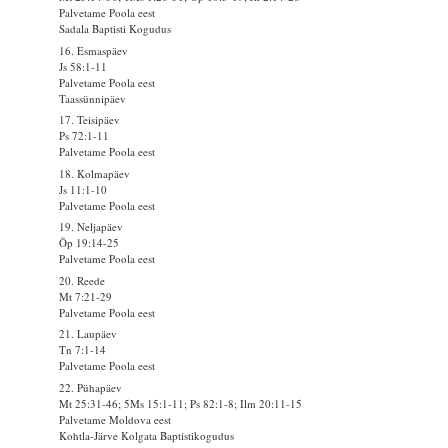
Palvetame Poola eest
Sadala Baptisti Kogudus
16. Esmaspäev
Js 58:1-11
Palvetame Poola eest
Taassünnipäev
17. Teisipäev
Ps 72:1-11
Palvetame Poola eest
18. Kolmapäev
Js 11:1-10
Palvetame Poola eest
19. Neljapäev
Õp 19:14-25
Palvetame Poola eest
20. Reede
Mt 7:21-29
Palvetame Poola eest
21. Laupäev
Tn 7:1-14
Palvetame Poola eest
22. Pühapäev
Mt 25:31-46; 5Ms 15:1-11; Ps 82:1-8; Ilm 20:11-15
Palvetame Moldova eest
Kohtla-Järve Kolgata Baptistikogudus