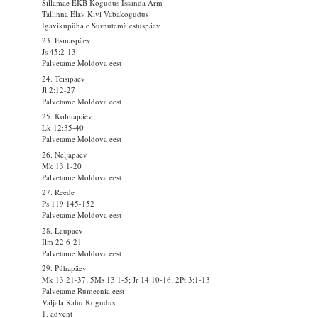
Sillamäe EKB Kogudus Issanda Arm
Tallinna Elav Kivi Vabakogudus
Igavikupüha e Surnutemälestuspäev
23. Esmaspäev
Js 45:2-13
Palvetame Moldova eest
24. Teisipäev
Jl 2:12-27
Palvetame Moldova eest
25. Kolmapäev
Lk 12:35-40
Palvetame Moldova eest
26. Neljapäev
Mk 13:1-20
Palvetame Moldova eest
27. Reede
Ps 119:145-152
Palvetame Moldova eest
28. Laupäev
Ilm 22:6-21
Palvetame Moldova eest
29. Pühapäev
Mk 13:21-37; 5Ms 13:1-5; Jr 14:10-16; 2Pt 3:1-13
Palvetame Rumeenia eest
Valjala Rahu Kogudus
1. advent