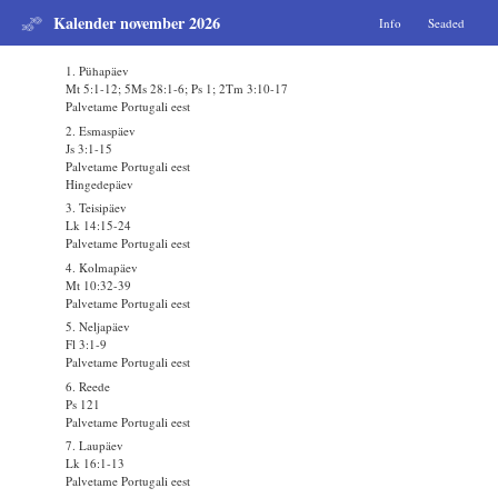
Kalender november 2026
Info
Seaded
1. Pühapäev
Mt 5:1-12; 5Ms 28:1-6; Ps 1; 2Tm 3:10-17
Palvetame Portugali eest
2. Esmaspäev
Js 3:1-15
Palvetame Portugali eest
Hingedepäev
3. Teisipäev
Lk 14:15-24
Palvetame Portugali eest
4. Kolmapäev
Mt 10:32-39
Palvetame Portugali eest
5. Neljapäev
Fl 3:1-9
Palvetame Portugali eest
6. Reede
Ps 121
Palvetame Portugali eest
7. Laupäev
Lk 16:1-13
Palvetame Portugali eest