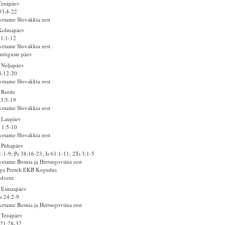
Teisipäev
33:4-22
vetame Slovakkia eest
 Kolmapäev
 1:1-12
vetame Slovakkia eest
mõiguste päev
 Neljapäev
8:12-20
vetame Slovakkia eest
 Reede
43:5-19
vetame Slovakkia eest
 Laupäev
 1:5-10
vetame Slovakkia eest
 Pühapäev
1:1-9; Ps 38:16-23; Js 61:1-11; 2Ts 3:1-5
vetame Bosnia ja Hertsegoviina eest
ga Peeteli EKB Kogudus
advent
. Esmaspäev
s 24:2-9
vetame Bosnia ja Hertsegoviina eest
 Teisipäev
 21:28-32