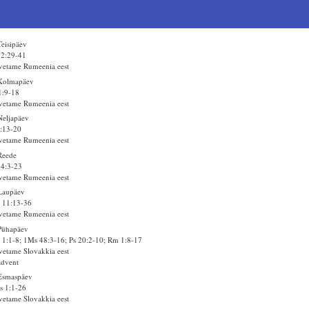
Teisipäev
 2:29-41
vetame Rumeenia eest
 Kolmapäev
1:9-18
vetame Rumeenia eest
Neljapäev
1:13-20
vetame Rumeenia eest
Reede
14:3-23
vetame Rumeenia eest
Laupäev
 11:13-36
vetame Rumeenia eest
Pühapäev
1:1-8; 1Ms 48:3-16; Ps 20:2-10; Rm 1:8-17
vetame Slovakkia eest
advent
Esmaspäev
s 1:1-26
vetame Slovakkia eest