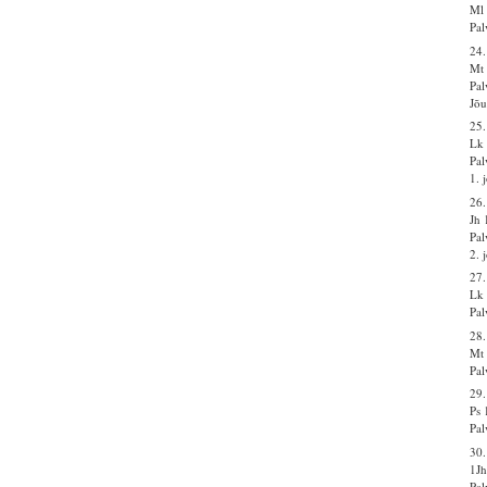
Ml 
Pal
24.
Mt 
Pal
Jõu
25.
Lk 
Pal
1. 
26.
Jh 
Pal
2. 
27.
Lk 
Pal
28
Mt 
Pal
29.
Ps 
Pal
30
1Jh
Pal