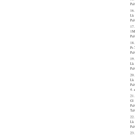
Pal
16
Lk 
Pal
17.
1M
Pal
18.
Ps 
Pal
19.
Lk 
Pal
20.
Lk 
Pal
4. 
21
Gl 
Pal
Tal
22.
Lk 
Pal
23