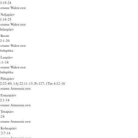
3:19-24
vetame Walesi eest
 Neljapäev
1:18-25
vetame Walesi eest
lulaupäev
 Reede
2:1-20
vetame Walesi eest
jõulupüha
 Laupäev
1:1-18
vetame Walesi eest
jõulupüha
 Pühapäev
2:22-40; 1Aj 22:11-13; Ps 127; 1Tm 4:12-16
vetame Armeenia eest
. Esmaspäev
2:1-18
vetame Armeenia eest
 Teisipäev
124
vetame Armeenia eest
. Kolmapäev
 2:7-14
vetame Armeenia eest