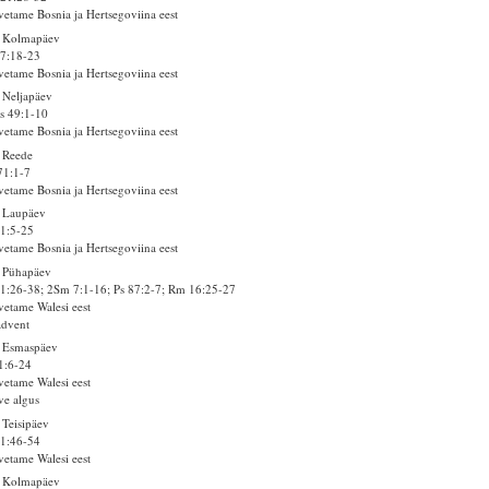
vetame Bosnia ja Hertsegoviina eest
. Kolmapäev
7:18-23
vetame Bosnia ja Hertsegoviina eest
 Neljapäev
s 49:1-10
vetame Bosnia ja Hertsegoviina eest
 Reede
71:1-7
vetame Bosnia ja Hertsegoviina eest
 Laupäev
1:5-25
vetame Bosnia ja Hertsegoviina eest
 Pühapäev
1:26-38; 2Sm 7:1-16; Ps 87:2-7; Rm 16:25-27
vetame Walesi eest
advent
. Esmaspäev
1:6-24
vetame Walesi eest
ve algus
 Teisipäev
1:46-54
vetame Walesi eest
. Kolmapäev