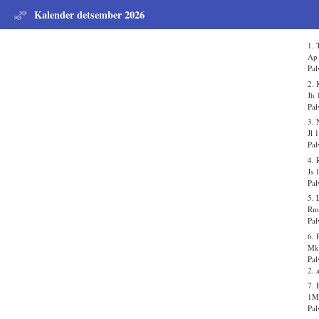
Kalender detsember 2026
1. 
Ap
Pal
2.
Jh 
Pal
3. 
Jl 
Pal
4. 
Js 
Pal
5. 
Rm
Pal
6. 
Mk 
Pal
2. 
7. 
1M
Pal