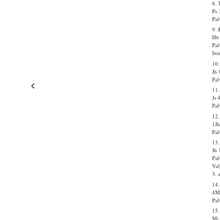
8. 
Ps 
Pal
9.
Hb
Pal
Ini
10.
Jh 
Pal
11.
Js 
Pal
12.
1Jh
Pal
13.
Jh 
Pal
Val
3. 
14
4M
Pal
15.
Mt