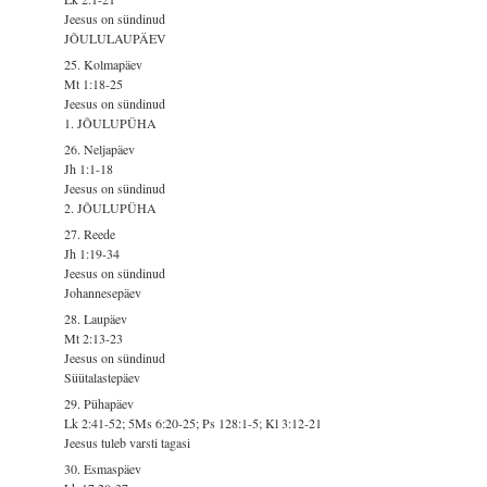
Jeesus on sündinud
JÕULULAUPÄEV
25. Kolmapäev
Mt 1:18-25
Jeesus on sündinud
1. JÕULUPÜHA
26. Neljapäev
Jh 1:1-18
Jeesus on sündinud
2. JÕULUPÜHA
27. Reede
Jh 1:19-34
Jeesus on sündinud
Johannesepäev
28. Laupäev
Mt 2:13-23
Jeesus on sündinud
Süütalastepäev
29. Pühapäev
Lk 2:41-52; 5Ms 6:20-25; Ps 128:1-5; Kl 3:12-21
Jeesus tuleb varsti tagasi
30. Esmaspäev