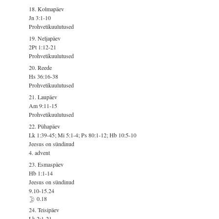
18. Kolmapäev
Jn 3:1-10
Prohvetikuulutused
19. Neljapäev
2Pt 1:12-21
Prohvetikuulutused
20. Reede
Hs 36:16-38
Prohvetikuulutused
21. Laupäev
Am 9:11-15
Prohvetikuulutused
22. Pühapäev
Lk 1:39-45; Mi 5:1-4; Ps 80:1-12; Hb 10:5-10
Jeesus on sündinud
4. advent
23. Esmaspäev
Hb 1:1-14
Jeesus on sündinud
9.10-15.24
0.18
24. Teisipäev
Lk 2:1-21