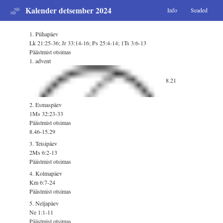
Kalender detsember 2024
Info
Seaded
1. Pühapäev
Lk 21:25-36; Jr 33:14-16; Ps 25:4-14; 1Ts 3:6-13
Päästmist otsimas
1. advent
8.21
2. Esmaspäev
1Ms 32:23-33
Päästmist otsimas
8.46-15.29
3. Teisipäev
2Ms 6:2-13
Päästmist otsimas
4. Kolmapäev
Km 6:7-24
Päästmist otsimas
5. Neljapäev
Ne 1:1-11
Päästmist otsimas