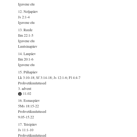
Igavene elu
12. Neljapäev
Js 2:1-4
Igavene elu
13. Reede
Ilm 22:1-5
Igavene elu
Luutsinapäev
14. Laupäev
Ilm 20:1-6
Igavene elu
15. Pühapäev
Lk 3:10-18; Sf 3:14-18; Js 12:1-6; Fl 4:4-7
Prohvetikuulutused
3. advent
11.02
16. Esmaspäev
5Ms 18:15-22
Prohvetikuulutused
9.05-15.22
17. Teisipäev
Js 11:1-10
Prohvetikuulutused