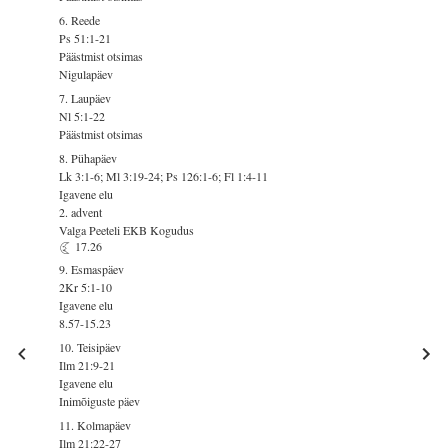
6. Reede
Ps 51:1-21
Päästmist otsimas
Nigulapäev
7. Laupäev
Nl 5:1-22
Päästmist otsimas
8. Pühapäev
Lk 3:1-6; Ml 3:19-24; Ps 126:1-6; Fl 1:4-11
Igavene elu
2. advent
Valga Peeteli EKB Kogudus
17.26
9. Esmaspäev
2Kr 5:1-10
Igavene elu
8.57-15.23
10. Teisipäev
Ilm 21:9-21
Igavene elu
Inimõiguste päev
11. Kolmapäev
Ilm 21:22-27