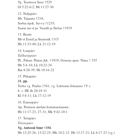
Vg. Teodoosi Suur †529
Gl 5:22-6:2; Mt 11:27-30
12. Neljapäev
Mr. Tatjaana †218;
Serbia üpsk. Savva †1235;
Saatse mr-d pr. Vassiili ja Stefan †1919
13. Reede
Mr-d Ermil ja Stratonik †315
Hb 11:33-40; Lk 21:12-19
14. Laupäev
Taliharjapäev
PL. Pskmr. Platon jkk. †1919; Gruusia apsn. Niina † 335
Hb 5:4-10; Lk 10:22-24
Rm 8:28-39; Mt 10:16-22
15. Pühapäev
31. pp.
Teeba vg. Paulus †341; vg. Lehtonni Johannes †V s.
6. v. HE Jh 20:19-31
Kl 3:4-11; Lk 17:12-19
16. Esmaspäev
Ap. Peetruse ahelate kummardamine.
Hb 11:17-23, 27-31; Mk 9:42-10:1
17. Teisipäev
Tõnisepäev
Vg. Antooni Suur †356
Hb 12:25-26, 13:22-25; Mk 10:2-12. Hb 13:17-21; Lk 6:17-23 (vg.)