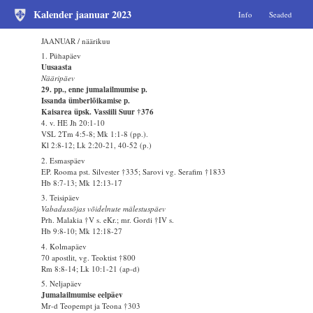
Kalender jaanuar 2023
Info
Seaded
JAANUAR / näärikuu
1. Pühapäev
Uusaasta
Nääripäev
29. pp., enne jumalailmumise p.
Issanda ümberlõikamise p.
Kaisarea üpsk. Vassiili Suur †376
4. v. HE Jh 20:1-10
VSL 2Tm 4:5-8; Mk 1:1-8 (pp.).
Kl 2:8-12; Lk 2:20-21, 40-52 (p.)
2. Esmaspäev
EP. Rooma pst. Silvester †335; Sarovi vg. Serafim †1833
Hb 8:7-13; Mk 12:13-17
3. Teisipäev
Vabadussõjas võidelnute mälestuspäev
Prh. Malakia †V s. eKr.; mr. Gordi †IV s.
Hb 9:8-10; Mk 12:18-27
4. Kolmapäev
70 apostlit, vg. Teoktist †800
Rm 8:8-14; Lk 10:1-21 (ap-d)
5. Neljapäev
Jumalailmumise eelpäev
Mr-d Teopempt ja Teona †303