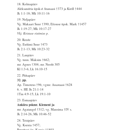
18. Kolmapäev
Aleksandria üpsk-d Atanaasi †373 ja Kirill †444
Jk 1:1-18; Mk 10:11-16
19. Neljapäev
Vg. Makaari Suur †390; Efesuse üpsk. Mark †1457
Jk 1:19-27; Mk 10:17-27
Vkj. Kristuse ristimise p.
20. Reede
Vg. Eufiimi Suur †473
Jk 2:1-13; Mk 10:23-32
21. Laupäev
Vg. tunn. Maksim †662;
mr. Agnes †304; mr. Neofit 305
Kl 1:3-6; Lk 16:10-15
22. Pühapäev
32. pp.
Ap. Timoteus †96; vgmr. Anastaasi †628
6. v. HE Jh 21:1-14
1Tm 4:9-15; Lk 19:1-10
23. Esmaspäev
Anküra pskmr. Klement ja
mr. Agatangel †312; vg. Mausima †IV s.
Jk 2:14-26; Mk 10:46-52
24. Teisipäev
Vg. Ksenia †457;
Peterburi õn. Ksenia †1803