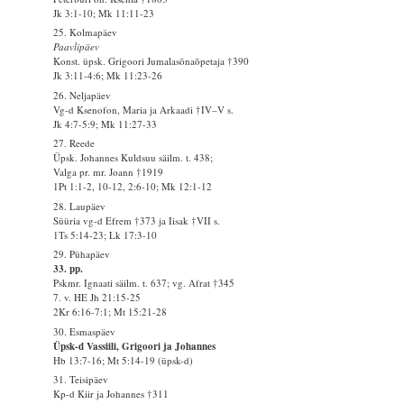
Jk 3:1-10; Mk 11:11-23
25. Kolmapäev
Paavlipäev
Konst. üpsk. Grigoori Jumalasõnaõpetaja †390
Jk 3:11-4:6; Mk 11:23-26
26. Neljapäev
Vg-d Ksenofon, Maria ja Arkaadi †IV–V s.
Jk 4:7-5:9; Mk 11:27-33
27. Reede
Üpsk. Johannes Kuldsuu säilm. t. 438;
Valga pr. mr. Joann †1919
1Pt 1:1-2, 10-12, 2:6-10; Mk 12:1-12
28. Laupäev
Süüria vg-d Efrem †373 ja Iisak †VII s.
1Ts 5:14-23; Lk 17:3-10
29. Pühapäev
33. pp.
Pskmr. Ignaati säilm. t. 637; vg. Afrat †345
7. v. HE Jh 21:15-25
2Kr 6:16-7:1; Mt 15:21-28
30. Esmaspäev
Üpsk-d Vassiili, Grigoori ja Johannes
Hb 13:7-16; Mt 5:14-19 (üpsk-d)
31. Teisipäev
Kp-d Kiir ja Johannes †311