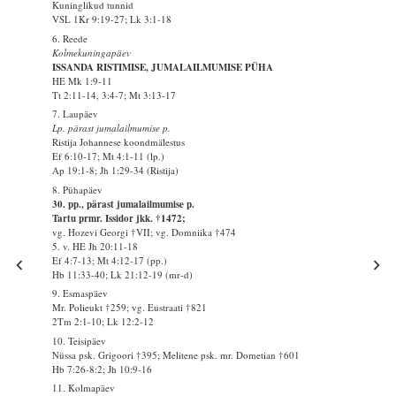
Kuninglikud tunnid
VSL 1Kr 9:19-27; Lk 3:1-18
6. Reede
Kolmekuningapäev
ISSANDA RISTIMISE, JUMALAILMUMISE PÜHA
HE Mk 1:9-11
Tt 2:11-14, 3:4-7; Mt 3:13-17
7. Laupäev
Lp. pärast jumalailmumise p.
Ristija Johannese koondmälestus
Ef 6:10-17; Mt 4:1-11 (lp.)
Ap 19:1-8; Jh 1:29-34 (Ristija)
8. Pühapäev
30. pp., pärast jumalailmumise p.
Tartu prmr. Issidor jkk. †1472;
vg. Hozevi Georgi †VII; vg. Domniika †474
5. v. HE Jh 20:11-18
Ef 4:7-13; Mt 4:12-17 (pp.)
Hb 11:33-40; Lk 21:12-19 (mr-d)
9. Esmaspäev
Mr. Polieukt †259; vg. Eustraati †821
2Tm 2:1-10; Lk 12:2-12
10. Teisipäev
Nüssa psk. Grigoori †395; Melitene psk. mr. Dometian †601
Hb 7:26-8:2; Jh 10:9-16
11. Kolmapäev