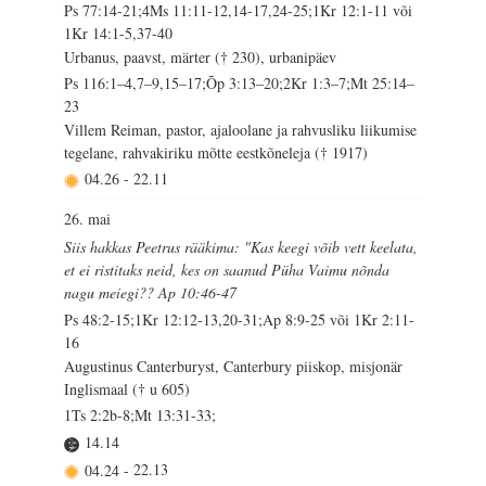
Ps 77:14-21;4Ms 11:11-12,14-17,24-25;1Kr 12:1-11 või
1Kr 14:1-5,37-40
Urbanus, paavst, märter († 230), urbanipäev
Ps 116:1–4,7–9,15–17;Õp 3:13–20;2Kr 1:3–7;Mt 25:14–
23
Villem Reiman, pastor, ajaloolane ja rahvusliku liikumise
tegelane, rahvakiriku mõtte eestkõneleja († 1917)
04.26
-
22.11
26. mai
Siis hakkas Peetrus rääkima: "Kas keegi võib vett keelata,
et ei ristitaks neid, kes on saanud Püha Vaimu nõnda
nagu meiegi?? Ap 10:46-47
Ps 48:2-15;1Kr 12:12-13,20-31;Ap 8:9-25 või 1Kr 2:11-
16
Augustinus Canterburyst, Canterbury piiskop, misjonär
Inglismaal († u 605)
1Ts 2:2b-8;Mt 13:31-33;
14.14
04.24
-
22.13