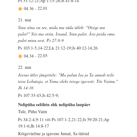
Ps 51:12-21;Ap 1:15-26;Js 41:8-14
04.36
-
22.01
21. mai
Sinu sõna on see, mida mu süda ütleb: "Otsige mu
palet!" Siis ma otsin, Issand, Sinu palet. Ära peida oma
palet minu eest. Ps 27:8-9
Ps 103:1-5,14-22;Lk 21:12-19;Js 40:12-14,26
04.34
-
22.03
22. mai
Jeesus ütles jüngritele: "Ma palun Isa ja Ta annab teile
teise Lohutaja, et Tema oleks teiega igavesti: Tõe Vaimu."
Jh 14:16
Ps 107:33-43;Js 42:5-9;
Nelipüha eelõhtu ehk nelipüha laupäev
Tule, Püha Vaim
Ps 34:2-4,9-11 või Ps 107:1-2,21-22;Js 59:20-21;Ap
19:1-6;Jh 14:8-17
Kõigeväeline ja igavene Jumal, Sa täitsid