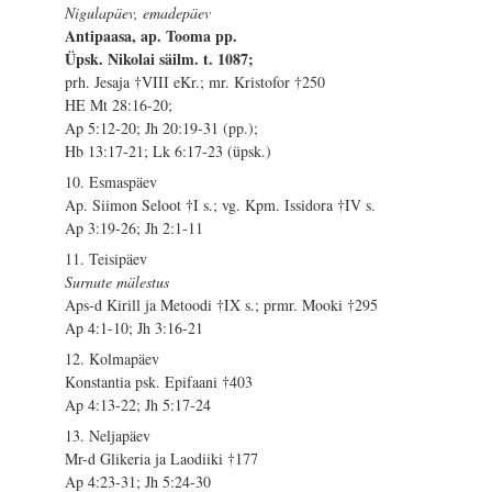
Nigulapäev, emadepäev
Antipaasa, ap. Tooma pp.
Üpsk. Nikolai säilm. t. 1087;
prh. Jesaja †VIII eKr.; mr. Kristofor †250
HE Mt 28:16-20;
Ap 5:12-20; Jh 20:19-31 (pp.);
Hb 13:17-21; Lk 6:17-23 (üpsk.)
10. Esmaspäev
Ap. Siimon Seloot †I s.; vg. Kpm. Issidora †IV s.
Ap 3:19-26; Jh 2:1-11
11. Teisipäev
Surnute mälestus
Aps-d Kirill ja Metoodi †IX s.; prmr. Mooki †295
Ap 4:1-10; Jh 3:16-21
12. Kolmapäev
Konstantia psk. Epifaani †403
Ap 4:13-22; Jh 5:17-24
13. Neljapäev
Mr-d Glikeria ja Laodiiki †177
Ap 4:23-31; Jh 5:24-30