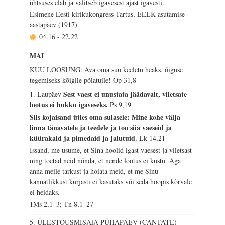
ühtsuses elab ja valitseb igavesest ajast igavesti.
Esimene Eesti kirikukongress Tartus, EELK asutamise
aastapäev (1917)
04.16
-
22.22
MAI
KUU LOOSUNG: Ava oma suu keeletu heaks, õiguse
tegemiseks kõigile põlatuile!
Õp 31,8
Sest vaest ei unustata jäädavalt, viletsate
1. Laupäev
lootus ei hukku igaveseks.
Ps 9,19
Siis kojaisand ütles oma sulasele: Mine kohe välja
linna tänavatele ja teedele ja too siia vaeseid ja
küürakaid ja pimedaid ja jalutuid.
Lk 14,21
Issand, me usume, et Sina hoolid igast vaesest ja viletsast
ning toetad neid nõnda, et nende lootus ei kustu. Aga
anna meile tarkust ja hoiata meid, et me Sinu
kannatlikkust kurjasti ei kasutaks või seda hoopis kõrvale
ei heidaks.
1Ms 2,1–3; Tn 8,1–27
5. ÜLESTÕUSMISAJA PÜHAPÄEV (CANTATE)