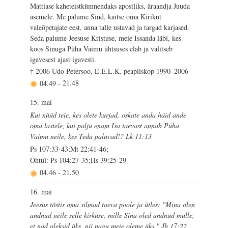
Mattiase kaheteistkümnendaks apostliks, äraandja Juuda
asemele. Me palume Sind, kaitse oma Kirikut
valeõpetajate eest, anna talle ustavad ja targad karjased.
Seda palume Jeesuse Kristuse, meie Issanda läbi, kes
koos Sinuga Püha Vaimu ühtsuses elab ja valitseb
igavesest ajast igavesti.
† 2006 Udo Petersoo, E.E.L.K. peapiiskop 1990–2006
04.49
-
21.48
15. mai
Kui nüüd teie, kes olete kurjad, oskate anda häid ande
oma lastele, kui palju enam Isa taevast annab Püha
Vaimu neile, kes Teda paluvad!? Lk 11:13
Ps 107:33-43;Mt 22:41-46;
Õhtul: Ps 104:27-35;Hs 39:25-29
04.46
-
21.50
16. mai
Jeesus tõstis oma silmad taeva poole ja ütles: "Mina olen
andnud neile selle kirkuse, mille Sina oled andnud mulle,
et nad oleksid üks, nii nagu meie oleme üks." Jh 17:22