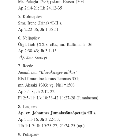
Mr. Pelagia †290; pskmr. Erasm †303
Ap 2:14-21; Lk 24.12-35
5. Kolmapäev
Smr. Irene (Irina) †I-II s.
Ap 2:22-36; Jh 1:35-51
6. Neljapäev
Õigl. Iiob †XX s. eKr.; mr. Kallimahh †36
Ap 2:38-43; Jh 3:1-15
Vkj. Smr. Georgi
7. Reede
Jumalaema "Elavakstegev allikas"
Risti ilmumine Jeruusalemmas 351;
mr. Akaaki †303; vg. Niil †1508
Ap 3:1-8; Jh 2:12-22;
Fl 2:5-11; Lk 10:38-42,11:27-28 (Jumalaema)
8. Laupäev
Ap. ev. Johannes Jumalasõnaõpetaja †II s.
Ap 3:11-16; Jh 3:22-33;
1Jh 1:1-7; Jh 19:25-27, 21:24-25 (ap.)
9. Pühapäev