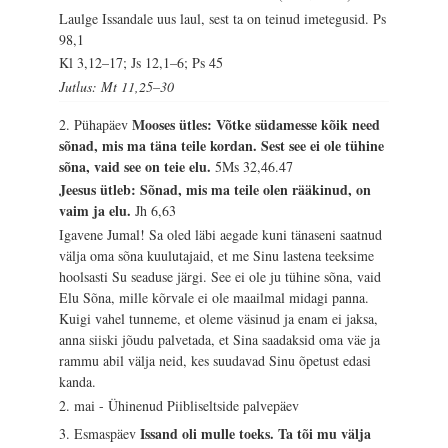
Laulge Issandale uus laul, sest ta on teinud imetegusid.
Ps
98,1
Kl 3,12–17; Js 12,1–6; Ps 45
Jutlus: Mt 11,25–30
Mooses ütles: Võtke südamesse kõik need
2. Pühapäev
sõnad, mis ma täna teile kordan. Sest see ei ole tühine
sõna, vaid see on teie elu.
5Ms 32,46.47
Jeesus ütleb: Sõnad, mis ma teile olen rääkinud, on
vaim ja elu.
Jh 6,63
Igavene Jumal! Sa oled läbi aegade kuni tänaseni saatnud
välja oma sõna kuulutajaid, et me Sinu lastena teeksime
hoolsasti Su seaduse järgi. See ei ole ju tühine sõna, vaid
Elu Sõna, mille kõrvale ei ole maailmal midagi panna.
Kuigi vahel tunneme, et oleme väsinud ja enam ei jaksa,
anna siiski jõudu palvetada, et Sina saadaksid oma väe ja
rammu abil välja neid, kes suudavad Sinu õpetust edasi
kanda.
2. mai - Ühinenud Piibliseltside palvepäev
Issand oli mulle toeks. Ta tõi mu välja
3. Esmaspäev