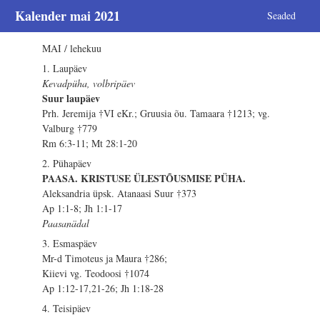
Kalender mai 2021
Seaded
MAI / lehekuu
1. Laupäev
Kevadpüha, volbripäev
Suur laupäev
Prh. Jeremija †VI eKr.; Gruusia õu. Tamaara †1213; vg.
Valburg †779
Rm 6:3-11; Mt 28:1-20
2. Pühapäev
PAASA. KRISTUSE ÜLESTÕUSMISE PÜHA.
Aleksandria üpsk. Atanaasi Suur †373
Ap 1:1-8; Jh 1:1-17
Paasanädal
3. Esmaspäev
Mr-d Timoteus ja Maura †286;
Kiievi vg. Teodoosi †1074
Ap 1:12-17,21-26; Jh 1:18-28
4. Teisipäev