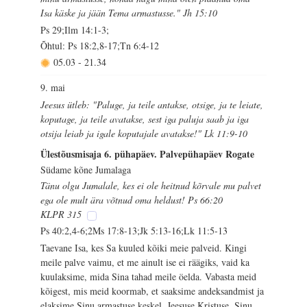
Isa käske ja jään Tema armastusse." Jh 15:10
Ps 29;Ilm 14:1-3;
Õhtul: Ps 18:2,8-17;Tn 6:4-12
05.03
-
21.34
9. mai
Jeesus ütleb: "Paluge, ja teile antakse, otsige, ja te leiate,
koputage, ja teile avatakse, sest iga paluja saab ja iga
otsija leiab ja igale koputajale avatakse!" Lk 11:9-10
Ülestõusmisaja 6. pühapäev. Palvepühapäev Rogate
Südame kõne Jumalaga
Tänu olgu Jumalale, kes ei ole heitnud kõrvale mu palvet
ega ole mult ära võtnud oma heldust! Ps 66:20
KLPR 315
Ps 40:2,4-6;2Ms 17:8-13;Jk 5:13-16;Lk 11:5-13
Taevane Isa, kes Sa kuuled kõiki meie palveid. Kingi
meile palve vaimu, et me ainult ise ei räägiks, vaid ka
kuulaksime, mida Sina tahad meile öelda. Vabasta meid
kõigest, mis meid koormab, et saaksime andeksandmist ja
elaksime Sinu armastuse keskel, Jeesuse Kristuse, Sinu