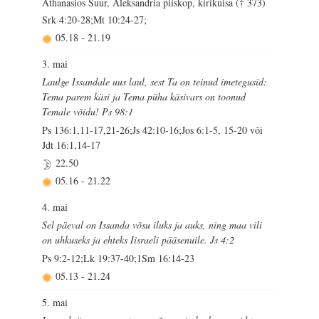
Athanasios Suur, Aleksandria piiskop, kirikuisa († 373)
Srk 4:20-28;Mt 10:24-27;
05.18
-
21.19
3. mai
Laulge Issandale uus laul, sest Ta on teinud imetegusid:
Tema parem käsi ja Tema püha käsivars on toonud
Temale võidu! Ps 98:1
Ps 136:1,11-17,21-26;Js 42:10-16;Jos 6:1-5, 15-20 või
Jdt 16:1,14-17
22.50
05.16
-
21.22
4. mai
Sel päeval on Issanda võsu iluks ja auks, ning maa vili
on uhkuseks ja ehteks Iisraeli pääsenuile. Js 4:2
Ps 9:2-12;Lk 19:37-40;1Sm 16:14-23
05.13
-
21.24
5. mai