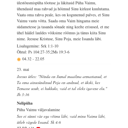
ülestõusmispüha tõotuse ja läkitasid Püha Vaimu,
ühendasid maa rahvad ja hõimud Sinu kirkust kuulutama.
Vaata oma rahva peale, kes on kogunenud palves, et Sinu
Vaimu vastu võtta. Saada oma Vaim hingama meie
südametesse ja tasanda sõnade ning keelte erisused, et me
ühel häälel lauldes võiksime rõõmus ja tänus kiita Sinu
nime. Jeesuse Kristuse, Sinu Poja, meie Issanda läbi.
Lisalugemine: Srk 1:1-10
Õhtul: Ps 104:27-35;2Ms 19:3-6
04.32
-
22.05
23. mai
Jeesus ütles: "Nõnda on Jumal maailma armastanud, et
Ta oma ainusündinud Poja on andnud, et ükski, kes
Temasse usub, ei hukkuks, vaid et tal oleks igavene elu."
Jh 3:16
Nelipüha
Püha Vaimu väljavalamine
See ei sünni väe ega võimu läbi, vaid minu Vaimu läbi,
ütleb vägede Issand. Sk 4:6