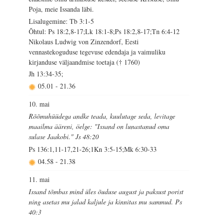
Poja, meie Issanda läbi.
Lisalugemine: Tb 3:1-5
Õhtul: Ps 18:2,8-17;Lk 18:1-8;Ps 18:2,8-17;Tn 6:4-12
Nikolaus Ludwig von Zinzendorf, Eesti
vennastekoguduse tegevuse edendaja ja vaimuliku
kirjanduse väljaandmise toetaja († 1760)
Jh 13:34-35;
05.01
-
21.36
10. mai
Rõõmuhüüdega andke teada, kuulutage seda, levitage
maailma ääreni, öelge: "Issand on lunastanud oma
sulase Jaakobi." Js 48:20
Ps 136:1,11-17,21-26;1Kn 3:5-15;Mk 6:30-33
04.58
-
21.38
11. mai
Issand tõmbas mind üles õuduse august ja paksust porist
ning asetas mu jalad kaljule ja kinnitas mu sammud. Ps
40:3