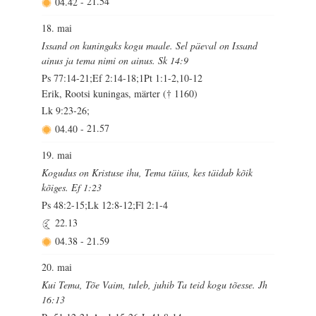
04.42
-
21.54
18. mai
Issand on kuningaks kogu maale. Sel päeval on Issand
ainus ja tema nimi on ainus. Sk 14:9
Ps 77:14-21;Ef 2:14-18;1Pt 1:1-2,10-12
Erik, Rootsi kuningas, märter († 1160)
Lk 9:23-26;
04.40
-
21.57
19. mai
Kogudus on Kristuse ihu, Tema täius, kes täidab kõik
kõiges. Ef 1:23
Ps 48:2-15;Lk 12:8-12;Fl 2:1-4
22.13
04.38
-
21.59
20. mai
Kui Tema, Tõe Vaim, tuleb, juhib Ta teid kogu tõesse. Jh
16:13