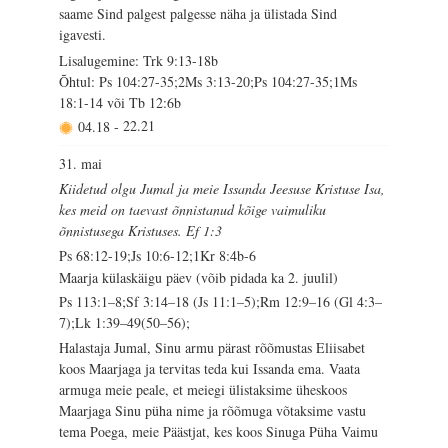
saame Sind palgest palgesse näha ja ülistada Sind
igavesti.
Lisalugemine: Trk 9:13-18b
Õhtul: Ps 104:27-35;2Ms 3:13-20;Ps 104:27-35;1Ms
18:1-14 või Tb 12:6b
04.18
-
22.21
31. mai
Kiidetud olgu Jumal ja meie Issanda Jeesuse Kristuse Isa,
kes meid on taevast õnnistanud kõige vaimuliku
õnnistusega Kristuses. Ef 1:3
Ps 68:12-19;Js 10:6-12;1Kr 8:4b-6
Maarja külaskäigu päev (võib pidada ka 2. juulil)
Ps 113:1–8;Sf 3:14–18 (Js 11:1–5);Rm 12:9–16 (Gl 4:3–
7);Lk 1:39–49(50–56);
Halastaja Jumal, Sinu armu pärast rõõmustas Eliisabet
koos Maarjaga ja tervitas teda kui Issanda ema. Vaata
armuga meie peale, et meiegi ülistaksime üheskoos
Maarjaga Sinu püha nime ja rõõmuga võtaksime vastu
tema Poega, meie Päästjat, kes koos Sinuga Püha Vaimu