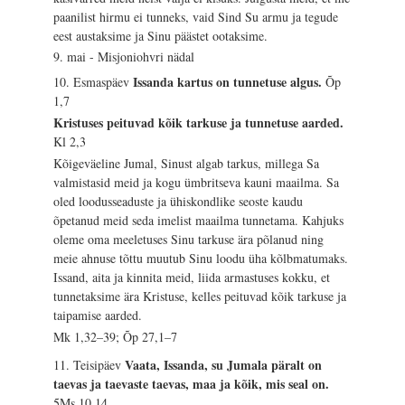
paanilist hirmu ei tunneks, vaid Sind Su armu ja tegude
eest austaksime ja Sinu päästet ootaksime.
9. mai - Misjoniohvri nädal
Issanda kartus on tunnetuse algus.
10. Esmaspäev
Õp
1,7
Kristuses peituvad kõik tarkuse ja tunnetuse aarded.
Kl 2,3
Kõigeväeline Jumal, Sinust algab tarkus, millega Sa
valmistasid meid ja kogu ümbritseva kauni maailma. Sa
oled loodusseaduste ja ühiskondlike seoste kaudu
õpetanud meid seda imelist maailma tunnetama. Kahjuks
oleme oma meeletuses Sinu tarkuse ära põlanud ning
meie ahnuse tõttu muutub Sinu loodu üha kõlbmatumaks.
Issand, aita ja kinnita meid, liida armastuses kokku, et
tunnetaksime ära Kristuse, kelles peituvad kõik tarkuse ja
taipamise aarded.
Mk 1,32–39; Õp 27,1–7
Vaata, Issanda, su Jumala päralt on
11. Teisipäev
taevas ja taevaste taevas, maa ja kõik, mis seal on.
5Ms 10,14