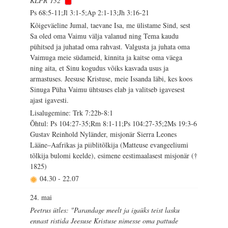
KLPR 132
Ps 68:5-11;Jl 3:1-5;Ap 2:1-13;Jh 3:16-21
Kõigeväeline Jumal, taevane Isa, me ülistame Sind, sest
Sa oled oma Vaimu välja valanud ning Tema kaudu
pühitsed ja juhatad oma rahvast. Valgusta ja juhata oma
Vaimuga meie südameid, kinnita ja kaitse oma väega
ning aita, et Sinu kogudus võiks kasvada usus ja
armastuses. Jeesuse Kristuse, meie Issanda läbi, kes koos
Sinuga Püha Vaimu ühtsuses elab ja valitseb igavesest
ajast igavesti.
Lisalugemine: Trk 7:22b-8:1
Õhtul: Ps 104:27-35;Rm 8:1-11;Ps 104:27-35;2Ms 19:3-6
Gustav Reinhold Nyländer, misjonär Sierra Leones
Lääne–Aafrikas ja piiblitõlkija (Matteuse evangeeliumi
tõlkija bulomi keelde), esimene eestimaalasest misjonär (†
1825)
04.30
-
22.07
24. mai
Peetrus ütles: "Parandage meelt ja igaüks teist lasku
ennast ristida Jeesuse Kristuse nimesse oma pattude