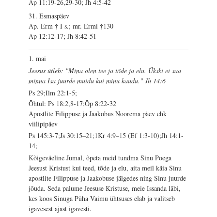
Ap 11:19-26,29-30; Jh 4:5-42
31. Esmaspäev
Ap. Erm † I s.; mr. Ermi †130
Ap 12:12-17; Jh 8:42-51
1. mai
Jeesus ütleb: "Mina olen tee ja tõde ja elu. Ükski ei saa
minna Isa juurde muidu kui minu kaudu." Jh 14:6
Ps 29;Ilm 22:1-5;
Õhtul: Ps 18:2,8-17;Õp 8:22-32
Apostlite Filippuse ja Jaakobus Noorema päev ehk
viilipipäev
Ps 145:3-7;Js 30:15–21;1Kr 4:9–15 (Ef 1:3-10);Jh 14:1-
14;
Kõigeväeline Jumal, õpeta meid tundma Sinu Poega
Jeesust Kristust kui teed, tõde ja elu, aita meil käia Sinu
apostlite Filippuse ja Jaakobuse jälgedes ning Sinu juurde
jõuda. Seda palume Jeesuse Kristuse, meie Issanda läbi,
kes koos Sinuga Püha Vaimu ühtsuses elab ja valitseb
igavesest ajast igavesti.