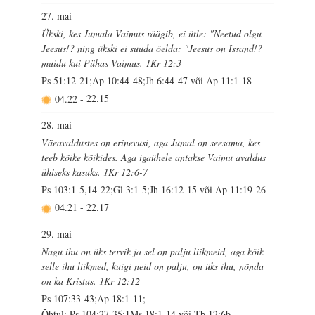
27. mai
Ükski, kes Jumala Vaimus räägib, ei ütle: "Neetud olgu
Jeesus!? ning ükski ei suuda öelda: "Jeesus on Issand!?
muidu kui Pühas Vaimus. 1Kr 12:3
Ps 51:12-21;Ap 10:44-48;Jh 6:44-47 või Ap 11:1-18
04.22
-
22.15
28. mai
Väeavaldustes on erinevusi, aga Jumal on seesama, kes
teeb kõike kõikides. Aga igaühele antakse Vaimu avaldus
ühiseks kasuks. 1Kr 12:6-7
Ps 103:1-5,14-22;Gl 3:1-5;Jh 16:12-15 või Ap 11:19-26
04.21
-
22.17
29. mai
Nagu ihu on üks tervik ja sel on palju liikmeid, aga kõik
selle ihu liikmed, kuigi neid on palju, on üks ihu, nõnda
on ka Kristus. 1Kr 12:12
Ps 107:33-43;Ap 18:1-11;
Õhtul: Ps 104:27-35;1Ms 18:1-14 või Tb 12:6b