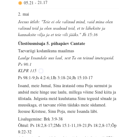
05.21
-
21.17
2. mai
Jeesus ütleb: "Teie ei ole valinud mind, vaid mina olen
valinud teid ja olen seadnud teid, et te läheksite ja
kannaksite vilja ja et teie vili jääks." Jh 15:16
Ülestõusmisaja 5. pühapäev Cantate
Taevariigi kodanikuna maailmas
Laulge Issandale uus laul, sest Ta on teinud imetegusid.
Ps 98:1
KLPR 115
Ps 98:1-9;Js 4:2-6;1Jh 3:18-24;Jh 15:10-17
Issand, meie Jumal, Sina äratasid oma Poja surnuist ja
andsid meie hinge uue laulu, millega võime Sind kiita ja
ülistada. Julgusta meid kuulutama Sinu tegusid sõnade ja
muusikaga, et taevane rõõm täidaks meie südamed.
Jeesuse Kristuse, Sinu Poja, meie Issanda läbi.
Lisalugemine: Brk 3:9-38
Õhtul: Ps 18:2,8-17;2Ms 15:1-11,19-21;Ps 18:2,8-17;Õp
8:22-32