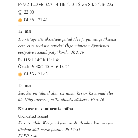
Ps 9:2-12;2Ms 32:7-14;1Jh 5:13-15 või Srk 35:16-22a
22.00
04.56
-
21.41
12. mai
Tunnistage siis üksteisele patud üles ja palvetage üksteise
eest, et te saaksite terveks! Õige inimese mõjuvõimas
eestpalve saadab palju korda. Jk 5:16
Ps 118:1-14;Lk 11:1-4;
Õhtul: Ps 48:2-15;Ef 6:18-24
04.53
-
21.43
13. mai
See, kes on tulnud alla, on sama, kes on ka läinud üles
üle kõigi taevaste, et Ta täidaks kõiksuse. Ef 4:10
Kristuse taevaminemise püha
Ülendatud Issand
Kristus ütleb: Kui mind maa pealt ülendatakse, siis ma
tõmban kõik enese juurde! Jh 12:32
KLPR 124