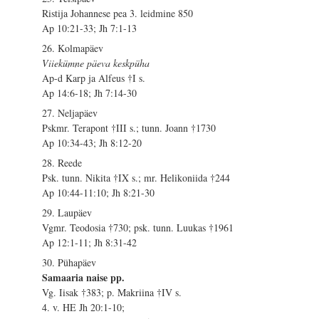
Ristija Johannese pea 3. leidmine 850
Ap 10:21-33; Jh 7:1-13
26. Kolmapäev
Viiekümne päeva keskpüha
Ap-d Karp ja Alfeus †I s.
Ap 14:6-18; Jh 7:14-30
27. Neljapäev
Pskmr. Terapont †III s.; tunn. Joann †1730
Ap 10:34-43; Jh 8:12-20
28. Reede
Psk. tunn. Nikita †IX s.; mr. Helikoniida †244
Ap 10:44-11:10; Jh 8:21-30
29. Laupäev
Vgmr. Teodosia †730; psk. tunn. Luukas †1961
Ap 12:1-11; Jh 8:31-42
30. Pühapäev
Samaaria naise pp.
Vg. Iisak †383; p. Makriina †IV s.
4. v. HE Jh 20:1-10;