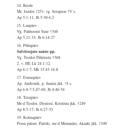
14. Reede
Mr. Issidor †251; vg. Serapion †V s.
Ap 5:1-11; Jh 5:30-6:2
15. Laupäev
Vg. Pahhoomi Suur †348
Ap 5:21-33; Jh 6:14-27
16. Pühapäev
Salvitoojate naiste pp.
Vg. Teodor Pühitsetu †368
2. v. HE Lk 24:1-12.
Ap 6:1-7; Mk 15:43-16:8
17. Esmaspäev
Ap. Andronik, p. Juunia jkk. †I s.
Ap 6:8-7:5,47-60; Jh 4:46-54
18. Teisipäev
Mr-d Teodot, Dionissi, Kristiina jkk. †249
Ap 8:5-17; Jh 6:27-33
19. Kolmapäev
Prusa pskmr. Patriki, mr-d Menander, Akaaki jkk. †100