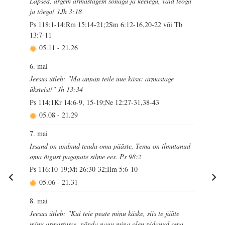
Lapsed, ärgem armastagem sõnaga ja keelega, vaid teoga
ja tõega! 1Jh 3:18
Ps 118:1-14;Rm 15:14-21;2Sm 6:12-16,20-22 või Tb
13:7-11
05.11
-
21.26
6. mai
Jeesus ütleb: "Ma annan teile uue käsu: armastage
üksteist!" Jh 13:34
Ps 114;1Kr 14:6-9, 15-19;Ne 12:27-31,38-43
05.08
-
21.29
7. mai
Issand on andnud teada oma pääste, Tema on ilmutanud
oma õigust paganate silme ees. Ps 98:2
Ps 116:10-19;Mt 26:30-32;Ilm 5:6-10
05.06
-
21.31
8. mai
Jeesus ütleb: "Kui teie peate minu käske, siis te jääte
minu armastusse, nõnda nagu mina olen pidanud oma