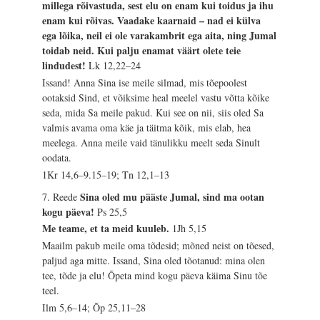
millega rõivastuda, sest elu on enam kui toidus ja ihu
enam kui rõivas. Vaadake kaarnaid – nad ei külva
ega lõika, neil ei ole varakambrit ega aita, ning Jumal
toidab neid. Kui palju enamat väärt olete teie
lindudest!
Lk 12,22–24
Issand! Anna Sina ise meile silmad, mis tõepoolest
ootaksid Sind, et võiksime heal meelel vastu võtta kõike
seda, mida Sa meile pakud. Kui see on nii, siis oled Sa
valmis avama oma käe ja täitma kõik, mis elab, hea
meelega. Anna meile vaid tänulikku meelt seda Sinult
oodata.
1Kr 14,6–9.15–19; Tn 12,1–13
Sina oled mu pääste Jumal, sind ma ootan
7. Reede
kogu päeva!
Ps 25,5
Me teame, et ta meid kuuleb.
1Jh 5,15
Maailm pakub meile oma tõdesid; mõned neist on tõesed,
paljud aga mitte. Issand, Sina oled tõotanud: mina olen
tee, tõde ja elu! Õpeta mind kogu päeva käima Sinu tõe
teel.
Ilm 5,6–14; Õp 25,11–28