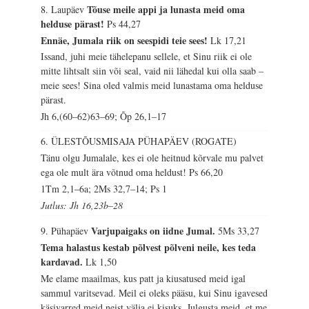
Tõuse meile appi ja lunasta meid oma
8. Laupäev
helduse pärast!
Ps 44,27
Ennäe, Jumala riik on seespidi teie sees!
Lk 17,21
Issand, juhi meie tähelepanu sellele, et Sinu riik ei ole
mitte lihtsalt siin või seal, vaid nii lähedal kui olla saab –
meie sees! Sina oled valmis meid lunastama oma helduse
pärast.
Jh 6,(60–62)63–69; Õp 26,1–17
6. ÜLESTÕUSMISAJA PÜHAPÄEV (ROGATE)
Tänu olgu Jumalale, kes ei ole heitnud kõrvale mu palvet
ega ole mult ära võtnud oma heldust!
Ps 66,20
1Tm 2,1–6a; 2Ms 32,7–14; Ps 1
Jutlus: Jh 16,23b–28
Varjupaigaks on iidne Jumal.
9. Pühapäev
5Ms 33,27
Tema halastus kestab põlvest põlveni neile, kes teda
kardavad.
Lk 1,50
Me elame maailmas, kus patt ja kiusatused meid igal
sammul varitsevad. Meil ei oleks pääsu, kui Sinu igavesed
käsivarred meid neist välja ei kisuks. Julgusta meid, et me