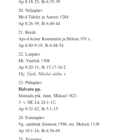
Ap 8:18-25; Jh 6:35-39
20. Neljapäev
Mr-d Talelei ja Asteeri †284
Ap 8:26-39; Jh 6:40-44
21. Reede
Aps-d keiser Konstantin ja Helena †IV s.
Ap 8:40-9:19; Jh 6:48-54
22. Laupäev
Mr. Vasilisk †308
Ap 9:20-31; Jh 15:17-16:2
Vkj. Üpsk. Nikolai säilm. t.
23. Pühapäev
Halvatu pp.
Sünnada psk. tunn. Miikael †821
3. v. HE Lk 24:1-12;
Ap 9:32-42; Jh 5:1-15
24. Esmaspäev
Vg. sambnik Siimeon †596; mr. Meleeti †138
Ap 10:1-16; Jh 6:56-69
25. Teisipäev