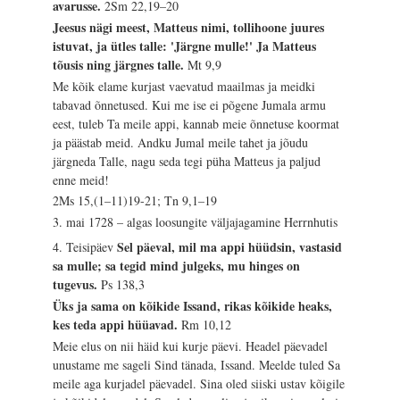
avarusse.
2Sm 22,19–20
Jeesus nägi meest, Matteus nimi, tollihoone juures
istuvat, ja ütles talle: 'Järgne mulle!' Ja Matteus
tõusis ning järgnes talle.
Mt 9,9
Me kõik elame kurjast vaevatud maailmas ja meidki
tabavad õnnetused. Kui me ise ei põgene Jumala armu
eest, tuleb Ta meile appi, kannab meie õnnetuse koormat
ja päästab meid. Andku Jumal meile tahet ja jõudu
järgneda Talle, nagu seda tegi püha Matteus ja paljud
enne meid!
2Ms 15,(1–11)19-21; Tn 9,1–19
3. mai 1728 – algas loosungite väljajagamine Herrnhutis
Sel päeval, mil ma appi hüüdsin, vastasid
4. Teisipäev
sa mulle; sa tegid mind julgeks, mu hinges on
tugevus.
Ps 138,3
Üks ja sama on kõikide Issand, rikas kõikide heaks,
kes teda appi hüüavad.
Rm 10,12
Meie elus on nii häid kui kurje päevi. Headel päevadel
unustame me sageli Sind tänada, Issand. Meelde tuled Sa
meile aga kurjadel päevadel. Sina oled siiski ustav kõigile