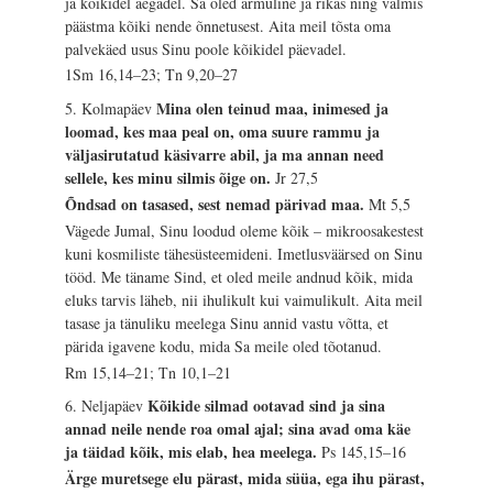
ja kõikidel aegadel. Sa oled armuline ja rikas ning valmis
päästma kõiki nende õnnetusest. Aita meil tõsta oma
palvekäed usus Sinu poole kõikidel päevadel.
1Sm 16,14–23; Tn 9,20–27
Mina olen teinud maa, inimesed ja
5. Kolmapäev
loomad, kes maa peal on, oma suure rammu ja
väljasirutatud käsivarre abil, ja ma annan need
sellele, kes minu silmis õige on.
Jr 27,5
Õndsad on tasased, sest nemad pärivad maa.
Mt 5,5
Vägede Jumal, Sinu loodud oleme kõik – mikroosakestest
kuni kosmiliste tähesüsteemideni. Imetlusväärsed on Sinu
tööd. Me täname Sind, et oled meile andnud kõik, mida
eluks tarvis läheb, nii ihulikult kui vaimulikult. Aita meil
tasase ja tänuliku meelega Sinu annid vastu võtta, et
pärida igavene kodu, mida Sa meile oled tõotanud.
Rm 15,14–21; Tn 10,1–21
Kõikide silmad ootavad sind ja sina
6. Neljapäev
annad neile nende roa omal ajal; sina avad oma käe
ja täidad kõik, mis elab, hea meelega.
Ps 145,15–16
Ärge muretsege elu pärast, mida süüa, ega ihu pärast,