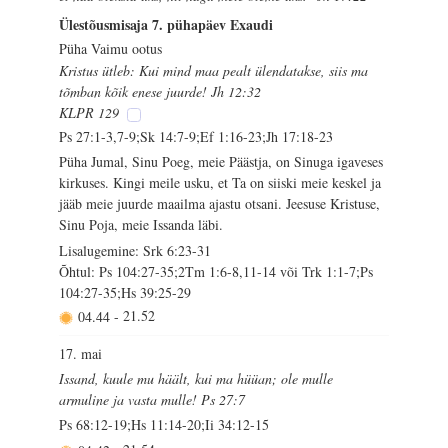
Ülestõusmisaja 7. pühapäev Exaudi
Püha Vaimu ootus
Kristus ütleb: Kui mind maa pealt ülendatakse, siis ma
tõmban kõik enese juurde! Jh 12:32
KLPR 129
Ps 27:1-3,7-9;Sk 14:7-9;Ef 1:16-23;Jh 17:18-23
Püha Jumal, Sinu Poeg, meie Päästja, on Sinuga igaveses
kirkuses. Kingi meile usku, et Ta on siiski meie keskel ja
jääb meie juurde maailma ajastu otsani. Jeesuse Kristuse,
Sinu Poja, meie Issanda läbi.
Lisalugemine: Srk 6:23-31
Õhtul: Ps 104:27-35;2Tm 1:6-8,11-14 või Trk 1:1-7;Ps
104:27-35;Hs 39:25-29
04.44
-
21.52
17. mai
Issand, kuule mu häält, kui ma hüüan; ole mulle
armuline ja vasta mulle! Ps 27:7
Ps 68:12-19;Hs 11:14-20;Ii 34:12-15