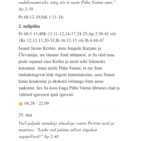
andekssaamiseks, ning siis te saate Püha Vaimu anni."
Ap 2:38
Ps 68:12-19;Srk 1:11-18;
2. nelipüha
Ps 68:5-11;4Ms 11:11-12,14-17,24-25;Ap 2:36-41 või
1Kr 12:12-13,20-31;Jh 16:12-15 või Jh 6:44-47
Issand Jeesus Kristus, meie hingede Karjane ja
Ülevaataja, me täname Sind südamest, et Sa oled maa
peale rajanud oma Kiriku ja meid selle liikmeiks
kutsunud. Anna meile Püha Vaimu, et me Sinu
õndsakstegevat tõde õigesti tunnistaksime, usus Sinust
kinni hoiaksime ja ükskord rõõmuga Sinu ausse
saaksime, kes Sa koos Isaga Püha Vaimu ühtsuses elad ja
valitsed igavesest ajast igavesti.
04.28
-
22.09
25. mai
Veel paljude muudegi sõnadega veenis Peetrus neid ja
manitses: "Laske end päästa sellest sõgedast
sugupõlvest!? Ap 2:40