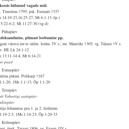
keesis hiilanud vagade mäl.
. Timoteus †795; psk. Eustaati †337
 14:19-23,16:25-27; Mt 6:1-13 (lp.)
 5:22-6:2; Mt 11:27-30 (vg-d)
. Pühapäev
deksandmise, piimast loobumise pp.
geni värava mr-te säilm. leidm. IV s.; mr. Mauriiki †305; vg. Talassi †V s.
 v. HE Lk 24:1-12
 13:11-14:4; Mt 6:14-21
ur paast
. Esmaspäev
ürna pskmr. Polikarp †167
 1:1-20; 1Ms 1:1-13; Õp 1:1-20
. Teisipäev
sti Vabariigi aastapäev
disepäev
stija Johannese pea 1. ja 2. leidmine
 1:19-2:3; 1Ms 1:14-23; Õp 1:20-33
. Kolmapäev
nst. üpsk. Taraasi †806; vg. Erasm †IV s.