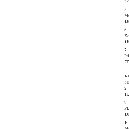
2P
5.
Mr
1J
6.
Ko
1J
7.
Ps
2T
8.
Ka
Sm
2.
1K
9.
PL
1J
10
Mr