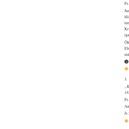
Ps
Ju
ül
tu
Kr
iga
Õh
Eb
mä
3.
„K
18
Ps
An
Js