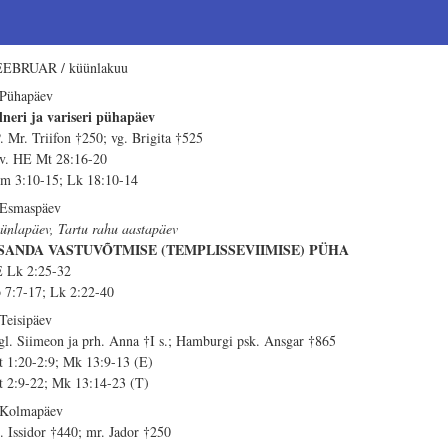
EBRUAR / küünlakuu
 Pühapäev
lneri ja variseri pühapäev
. Mr. Triifon †250; vg. Brigita †525
 v. HE Mt 28:16-20
m 3:10-15; Lk 18:10-14
 Esmaspäev
ünlapäev, Tartu rahu aastapäev
SSANDA VASTUVÕTMISE (TEMPLISSEVIIMISE) PÜHA
 Lk 2:25-32
 7:7-17; Lk 2:22-40
 Teisipäev
gl. Siimeon ja prh. Anna †I s.; Hamburgi psk. Ansgar †865
t 1:20-2:9; Mk 13:9-13 (E)
t 2:9-22; Mk 13:14-23 (T)
 Kolmapäev
. Issidor †440; mr. Jador †250