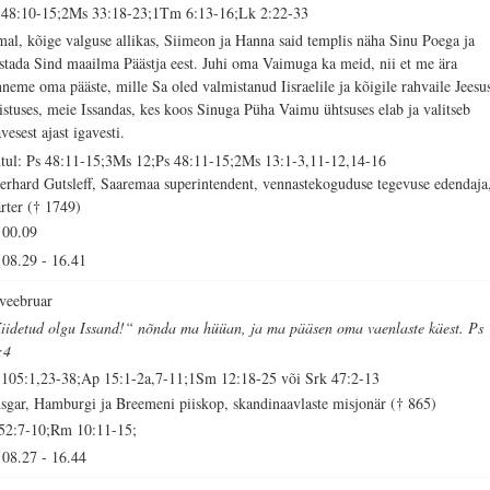
 48:10-15;2Ms 33:18-23;1Tm 6:13-16;Lk 2:22-33
mal, kõige valguse allikas, Siimeon ja Hanna said templis näha Sinu Poega ja
istada Sind maailma Päästja eest. Juhi oma Vaimuga ka meid, nii et me ära
nneme oma pääste, mille Sa oled valmistanud Iisraelile ja kõigile rahvaile Jeesu
istuses, meie Issandas, kes koos Sinuga Püha Vaimu ühtsuses elab ja valitseb
vesest ajast igavesti.
tul: Ps 48:11-15;3Ms 12;Ps 48:11-15;2Ms 13:1-3,11-12,14-16
erhard Gutsleff, Saaremaa superintendent, vennastekoguduse tegevuse edendaja
rter († 1749)
00.09
08.29
-
16.41
 veebruar
iidetud olgu Issand!“ nõnda ma hüüan, ja ma pääsen oma vaenlaste käest. Ps
:4
 105:1,23-38;Ap 15:1-2a,7-11;1Sm 12:18-25 või Srk 47:2-13
sgar, Hamburgi ja Breemeni piiskop, skandinaavlaste misjonär († 865)
 52:7-10;Rm 10:11-15;
08.27
-
16.44