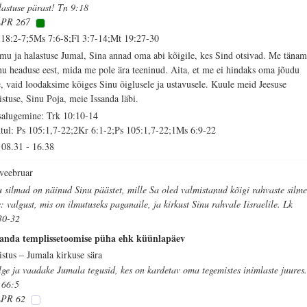
lastuse pärast! Tn 9:18
PR 267
 18:2-7;5Ms 7:6-8;Fl 3:7-14;Mt 19:27-30
mu ja halastuse Jumal, Sina annad oma abi kõigile, kes Sind otsivad. Me täna
nu headuse eest, mida me pole ära teeninud. Aita, et me ei hindaks oma jõudu
e, vaid loodaksime kõiges Sinu õiglusele ja ustavusele. Kuule meid Jeesuse
istuse, Sinu Poja, meie Issanda läbi.
salugemine: Trk 10:10-14
tul: Ps 105:1,7-22;2Kr 6:1-2;Ps 105:1,7-22;1Ms 6:9-22
08.31
-
16.38
 veebruar
 silmad on näinud Sinu päästet, mille Sa oled valmistanud kõigi rahvaste silm
s: valgust, mis on ilmutuseks paganaile, ja kirkust Sinu rahvale Iisraelile. Lk
30-32
sanda templissetoomise püha ehk küünlapäev
istus – Jumala kirkuse sära
lge ja vaadake Jumala tegusid, kes on kardetav oma tegemistes inimlaste juures
 66:5
PR 62