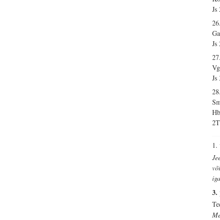
Js
26
Ga
Js
27
Vg
Js
28
Sm
Hb
2T
1.
Je
võ
ig
3.
Te
Me