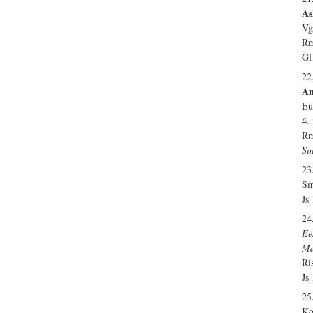
As
Vg
Rm
Gl
22
An
Eu
4.
Rm
Su
23
Sm
Js
24
Ee
Ma
Ri
Js
25
Ko