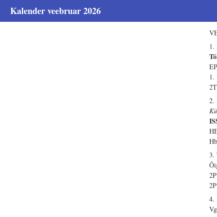
Kalender veebruar 2026
VE
1.
Tö
EP
1.
2T
2.
Kü
I
HE
Hb
3.
Õi
2P
2P
4.
Vg