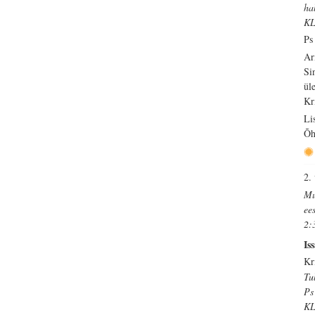
ha
KL
Ps
Ar
Si
ül
Kr
Li
Õh
2.
Mu
ee
2:
Is
Kr
Tu
Ps
KL