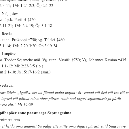
 2:3-11; 1Ms 1:24-2:3; Õp 2:1-22
. Neljapäev
za üpsk. Porfiiri †420
 2:11-21; 1Ms 2:4-19; Õp 3:1-18
. Reede
. tunn. Prokoopi †750; vg. Talalei †460
 3:1-14; 1Ms 2:20-3:20; Õp 3:19-34
. Laupäev
r. Teodor Sõjamehe mäl. Vg. tunn. Vassiili †750; Vg. Johannes Kassian †435
 1:1-12; Mk 2:23-3:5 (lp.)
m 2:1-10; Jh 15:17-16:2 (smr.)
 veebruar
esus ütleb: „Igaüks, kes on jätnud maha majad või vennad või õed või isa või 
i lapsed või põllud minu nime pärast, saab nad tagasi sajakordselt ja pärib
avese elu.“ Mt 19:29
 pühapäev enne paastuaega Septuagesima
enimatu arm
 ei heida oma anumisi Su palge ette mitte oma õiguse pärast, vaid Sinu suure