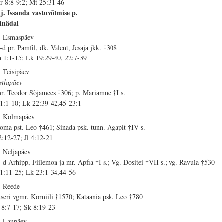
r 8:8-9:2; Mt 25:31-46
j. Issanda vastuvõtmise p.
inädal
. Esmaspäev
-d pr. Pamfil, dk. Valent, Jesaja jkk. †308
h 1:1-15; Lk 19:29-40, 22:7-39
. Teisipäev
stlapäev
r. Teodor Sõjamees †306; p. Mariamne †I s.
 1:1-10; Lk 22:39-42,45-23:1
. Kolmapäev
oma pst. Leo †461; Sinada psk. tunn. Agapit †IV s.
 2:12-27; Jl 4:12-21
. Neljapäev
-d Arhipp, Fiilemon ja mr. Apfia †I s.; Vg. Dositei †VII s.; vg. Ravula †530
 1:11-25; Lk 23:1-34,44-56
. Reede
tseri vgmr. Korniili †1570; Kataania psk. Leo †780
 8:7-17; Sk 8:19-23
. Laupäev