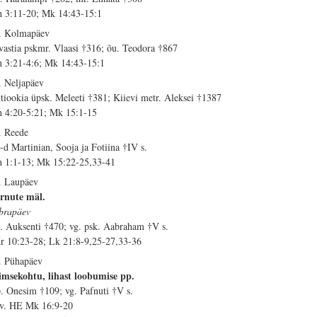
h 3:11-20; Mk 14:43-15:1
. Kolmapäev
vastia pskmr. Vlaasi †316; õu. Teodora †867
h 3:21-4:6; Mk 14:43-15:1
. Neljapäev
tiookia üpsk. Meleeti †381; Kiievi metr. Aleksei †1387
h 4:20-5:21; Mk 15:1-15
. Reede
-d Martinian, Sooja ja Fotiina †IV s.
h 1:1-13; Mk 15:22-25,33-41
. Laupäev
rnute mäl.
brapäev
. Auksenti †470; vg. psk. Aabraham †V s.
r 10:23-28; Lk 21:8-9,25-27,33-36
. Pühapäev
imsekohtu, lihast loobumise pp.
. Onesim †109; vg. Pafnuti †V s.
 v. HE Mk 16:9-20