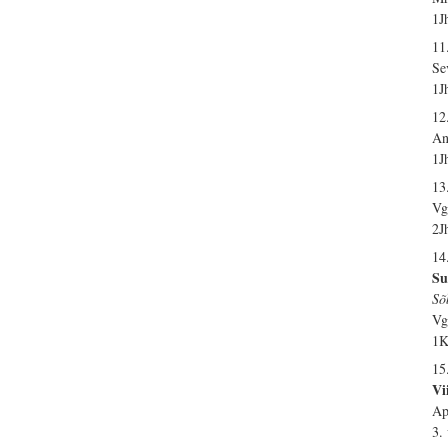
1J
11
Se
1J
12
An
1J
13
Vg
2J
14
Su
Sõ
Vg
1K
15
Vi
Ap
3.