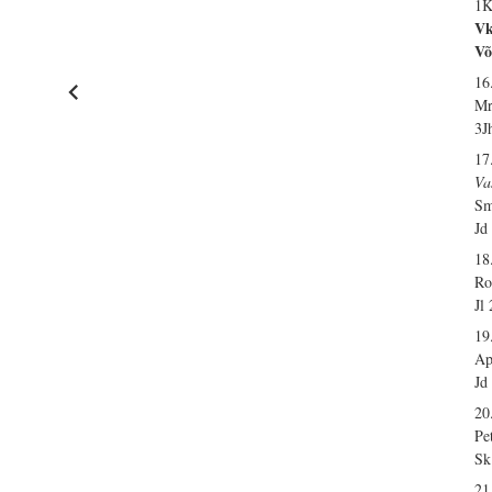
1K
Vk
Võ
16
Mr
3J
17
Va
Sm
Jd
18
Ro
Jl
19
Ap
Jd
20
Pe
Sk
21