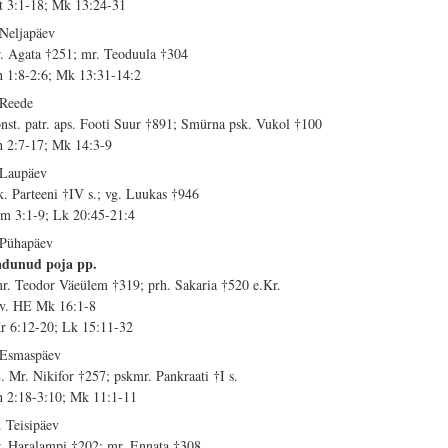
t 3:1-18; Mk 13:24-31
 Neljapäev
. Agata †251; mr. Teoduula †304
h 1:8-2:6; Mk 13:31-14:2
 Reede
nst. patr. aps. Footi Suur †891; Smürna psk. Vukol †100
h 2:7-17; Mk 14:3-9
 Laupäev
k. Parteeni †IV s.; vg. Luukas †946
m 3:1-9; Lk 20:45-21:4
 Pühapäev
dunud poja pp.
r. Teodor Väeülem †319; prh. Sakaria †520 e.Kr.
 v. HE Mk 16:1-8
r 6:12-20; Lk 15:11-32
 Esmaspäev
. Mr. Nikifor †257; pskmr. Pankraati †I s.
h 2:18-3:10; Mk 11:1-11
. Teisipäev
. Haralampi †202; mr. Ennata †308