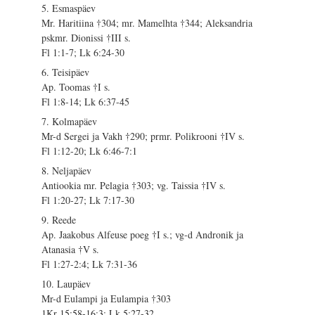
5. Esmaspäev
Mr. Haritiina †304; mr. Mamelhta †344; Aleksandria
pskmr. Dionissi †III s.
Fl 1:1-7; Lk 6:24-30
6. Teisipäev
Ap. Toomas †I s.
Fl 1:8-14; Lk 6:37-45
7. Kolmapäev
Mr-d Sergei ja Vakh †290; prmr. Polikrooni †IV s.
Fl 1:12-20; Lk 6:46-7:1
8. Neljapäev
Antiookia mr. Pelagia †303; vg. Taissia †IV s.
Fl 1:20-27; Lk 7:17-30
9. Reede
Ap. Jaakobus Alfeuse poeg †I s.; vg-d Andronik ja
Atanasia †V s.
Fl 1:27-2:4; Lk 7:31-36
10. Laupäev
Mr-d Eulampi ja Eulampia †303
1Kr 15:58-16:3; Lk 5:27-32