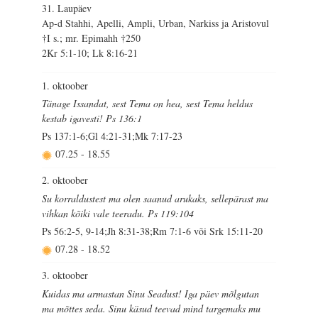
31. Laupäev
Ap-d Stahhi, Apelli, Ampli, Urban, Narkiss ja Aristovul
†I s.; mr. Epimahh †250
2Kr 5:1-10; Lk 8:16-21
1. oktoober
Tänage Issandat, sest Tema on hea, sest Tema heldus
kestab igavesti! Ps 136:1
Ps 137:1-6;Gl 4:21-31;Mk 7:17-23
07.25
-
18.55
2. oktoober
Su korraldustest ma olen saanud arukaks, sellepärast ma
vihkan kõiki vale teeradu. Ps 119:104
Ps 56:2-5, 9-14;Jh 8:31-38;Rm 7:1-6 või Srk 15:11-20
07.28
-
18.52
3. oktoober
Kuidas ma armastan Sinu Seadust! Iga päev mõlgutan
ma mõttes seda. Sinu käsud teevad mind targemaks mu