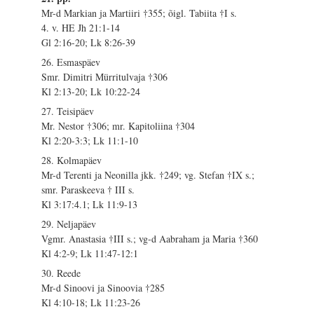
Mr-d Markian ja Martiiri †355; õigl. Tabiita †I s.
4. v. HE Jh 21:1-14
Gl 2:16-20; Lk 8:26-39
26. Esmaspäev
Smr. Dimitri Mürritulvaja †306
Kl 2:13-20; Lk 10:22-24
27. Teisipäev
Mr. Nestor †306; mr. Kapitoliina †304
Kl 2:20-3:3; Lk 11:1-10
28. Kolmapäev
Mr-d Terenti ja Neonilla jkk. †249; vg. Stefan †IX s.;
smr. Paraskeeva † III s.
Kl 3:17:4.1; Lk 11:9-13
29. Neljapäev
Vgmr. Anastasia †III s.; vg-d Aabraham ja Maria †360
Kl 4:2-9; Lk 11:47-12:1
30. Reede
Mr-d Sinoovi ja Sinoovia †285
Kl 4:10-18; Lk 11:23-26