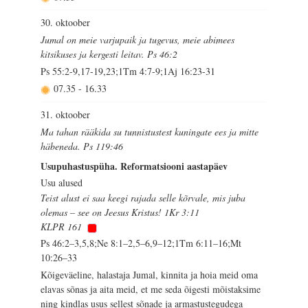
30. oktoober
Jumal on meie varjupaik ja tugevus, meie abimees
kitsikuses ja kergesti leitav. Ps 46:2
Ps 55:2-9,17-19,23;1Tm 4:7-9;1Aj 16:23-31
07.35
-
16.33
31. oktoober
Ma tahan rääkida su tunnistustest kuningate ees ja mitte
häbeneda. Ps 119:46
Usupuhastuspüha. Reformatsiooni aastapäev
Usu alused
Teist alust ei saa keegi rajada selle kõrvale, mis juba
olemas – see on Jeesus Kristus! 1Kr 3:11
KLPR 161
Ps 46:2–3,5,8;Ne 8:1–2,5–6,9–12;1Tm 6:11–16;Mt
10:26–33
Kõigeväeline, halastaja Jumal, kinnita ja hoia meid oma
elavas sõnas ja aita meid, et me seda õigesti mõistaksime
ning kindlas usus sellest sõnade ja armastustegudega