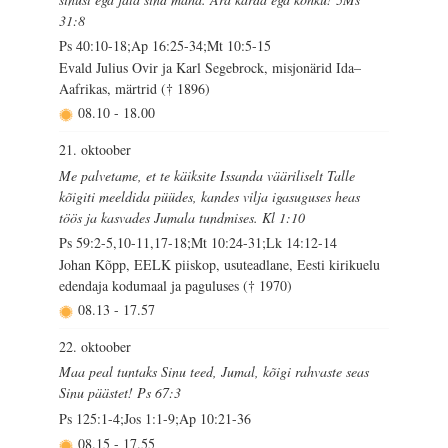
31:8
Ps 40:10-18;Ap 16:25-34;Mt 10:5-15
Evald Julius Ovir ja Karl Segebrock, misjonärid Ida–
Aafrikas, märtrid († 1896)
08.10
-
18.00
21. oktoober
Me palvetame, et te käiksite Issanda vääriliselt Talle
kõigiti meeldida püüdes, kandes vilja igasuguses heas
töös ja kasvades Jumala tundmises. Kl 1:10
Ps 59:2-5,10-11,17-18;Mt 10:24-31;Lk 14:12-14
Johan Kõpp, EELK piiskop, usuteadlane, Eesti kirikuelu
edendaja kodumaal ja paguluses († 1970)
08.13
-
17.57
22. oktoober
Maa peal tuntaks Sinu teed, Jumal, kõigi rahvaste seas
Sinu päästet! Ps 67:3
Ps 125:1-4;Jos 1:1-9;Ap 10:21-36
08.15
-
17.55