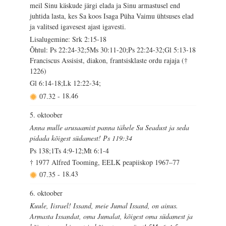
meil Sinu käskude järgi elada ja Sinu armastusel end
juhtida lasta, kes Sa koos Isaga Püha Vaimu ühtsuses elad
ja valitsed igavesest ajast igavesti.
Lisalugemine: Srk 2:15-18
Õhtul: Ps 22:24-32;5Ms 30:11-20;Ps 22:24-32;Gl 5:13-18
Franciscus Assisist, diakon, frantsisklaste ordu rajaja (†
1226)
Gl 6:14-18;Lk 12:22-34;
07.32
-
18.46
5. oktoober
Anna mulle arusaamist panna tähele Su Seadust ja seda
pidada kõigest südamest! Ps 119:34
Ps 138;1Ts 4:9-12;Mt 6:1-4
† 1977 Alfred Tooming, EELK peapiiskop 1967–77
07.35
-
18.43
6. oktoober
Kuule, Iisrael! Issand, meie Jumal Issand, on ainus.
Armasta Issandat, oma Jumalat, kõigest oma südamest ja