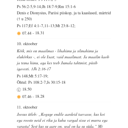
Ps 56:2-5,9-14;Jh 18:7-9;Rm 15:1-6
Denis e Dionysius, Pariisi piiskop, ja ta kaaslased, märtrid
(† u 250)
Ps 117;Ef 4:1–7,11–13;Mt 23:8–12;
07.44
-
18.31
10. oktoober
Kõik, mis on maailmas - lihahimu ja silmahimu ja
elukõrkus -, ei ole Isast, vaid maailmast. Ja maailm kaob
ja tema himu, aga kes teeb Jumala tahtmist, püsib
igavesti. 1Jh 2:16-17
Ps 148;Mt 5:17-19;
Õhtul: Ps 108:2-7;Js 30:15-18
18.50
07.46
-
18.28
11. oktoober
Jeesus ütleb: „Koguge endile aardeid taevasse, kus koi
ega rooste neid ei riku ja kuhu vargad sisse ei murra ega
varasta! Sest kus su aare on, seal on ka su süda.“ Mt