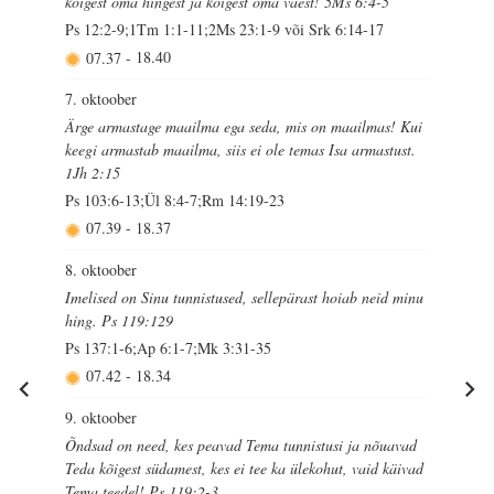
kõigest oma hingest ja kõigest oma väest! 5Ms 6:4-5
Ps 12:2-9;1Tm 1:1-11;2Ms 23:1-9 või Srk 6:14-17
07.37
-
18.40
7. oktoober
Ärge armastage maailma ega seda, mis on maailmas! Kui
keegi armastab maailma, siis ei ole temas Isa armastust.
1Jh 2:15
Ps 103:6-13;Ül 8:4-7;Rm 14:19-23
07.39
-
18.37
8. oktoober
Imelised on Sinu tunnistused, sellepärast hoiab neid minu
hing. Ps 119:129
Ps 137:1-6;Ap 6:1-7;Mk 3:31-35
07.42
-
18.34
9. oktoober
Õndsad on need, kes peavad Tema tunnistusi ja nõuavad
Teda kõigest südamest, kes ei tee ka ülekohut, vaid käivad
Tema teedel! Ps 119:2-3