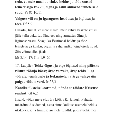
teda, et meie maal au elaks, heldus ja tõde saavad
teineteisega kokku, õigus ja rahu annavad teineteisele
suud.
Ps 85,10.11
Valguse vili on ju igasuguses headuses ja õigluses ja
tões.
Ef 5,9
Halasta, Jumal, et meie maale, meie rahva keskele võiks
jälle tulla aukartus Sinu ees ning armastus Sinu ja
ligimese vastu. Saagu ka Eestimaal heldus ja tõde
teineteisega kokku, õigus ja rahu andku teineteisele suud.
Siis võime alles jääda.
Mt 8,14–17; Ilm 1,9–20
Tehke õigust ja olge õiglased ning päästke
17. Laupäev
riisutu rõhuja käest; ärge vaevake, ärge tehke liiga
võõrale, vaeslapsele ja lesknaisele, ja ärge valage siin
paigas süütut verd.
Jr 22,3
Kandke üksteise koormaid, nõnda te täidate Kristuse
seadust.
Gl 6,2
Issand, võida meie elus ära kõik väär ja kuri. Puhasta
määrdunud südamed, aseta sinna kalkuse asemele heldus,
ükskõiksuse ja tuimuse asemele tundlik ja osavõtlik meel.