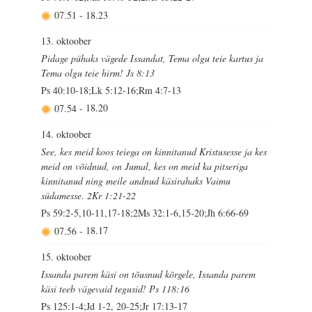
07.51
-
18.23
13. oktoober
Pidage pühaks vägede Issandat, Tema olgu teie kartus ja
Tema olgu teie hirm! Js 8:13
Ps 40:10-18;Lk 5:12-16;Rm 4:7-13
07.54
-
18.20
14. oktoober
See, kes meid koos teiega on kinnitanud Kristusesse ja kes
meid on võidnud, on Jumal, kes on meid ka pitseriga
kinnitanud ning meile andnud käsirahaks Vaimu
südamesse. 2Kr 1:21-22
Ps 59:2-5,10-11,17-18;2Ms 32:1-6,15-20;Jh 6:66-69
07.56
-
18.17
15. oktoober
Issanda parem käsi on tõusnud kõrgele, Issanda parem
käsi teeb vägevaid tegusid! Ps 118:16
Ps 125:1-4;Jd 1-2, 20-25;Jr 17:13-17