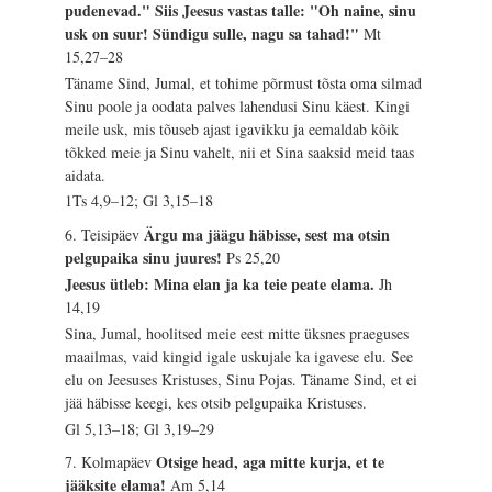
pudenevad." Siis Jeesus vastas talle: "Oh naine, sinu
usk on suur! Sündigu sulle, nagu sa tahad!"
Mt
15,27–28
Täname Sind, Jumal, et tohime põrmust tõsta oma silmad
Sinu poole ja oodata palves lahendusi Sinu käest. Kingi
meile usk, mis tõuseb ajast igavikku ja eemaldab kõik
tõkked meie ja Sinu vahelt, nii et Sina saaksid meid taas
aidata.
1Ts 4,9–12; Gl 3,15–18
Ärgu ma jäägu häbisse, sest ma otsin
6. Teisipäev
pelgupaika sinu juures!
Ps 25,20
Jeesus ütleb: Mina elan ja ka teie peate elama.
Jh
14,19
Sina, Jumal, hoolitsed meie eest mitte üksnes praeguses
maailmas, vaid kingid igale uskujale ka igavese elu. See
elu on Jeesuses Kristuses, Sinu Pojas. Täname Sind, et ei
jää häbisse keegi, kes otsib pelgupaika Kristuses.
Gl 5,13–18; Gl 3,19–29
Otsige head, aga mitte kurja, et te
7. Kolmapäev
jääksite elama!
Am 5,14