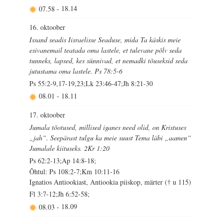
07.58
-
18.14
16. oktoober
Issand seadis Iisraelisse Seaduse, mida Ta käskis meie
esivanemail teatada oma lastele, et tulevane põlv seda
tunneks, lapsed, kes sünnivad, et nemadki tõuseksid seda
jutustama oma lastele. Ps 78:5-6
Ps 55:2-9,17-19,23;Lk 23:46-47;Jh 8:21-30
08.01
-
18.11
17. oktoober
Jumala tõotused, millised iganes need olid, on Kristuses
„jah“. Seepärast tulgu ka meie suust Tema läbi „aamen“
Jumalale kiituseks. 2Kr 1:20
Ps 62:2-13;Ap 14:8-18;
Õhtul: Ps 108:2-7;Km 10:11-16
Ignatios Antiookiast, Antiookia piiskop, märter († u 115)
Fl 3:7-12;Jh 6:52-58;
08.03
-
18.09