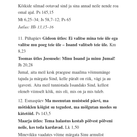
Kõikide silmad ootavad sind ja sina annad neile nende roa
omal ajal.
Ps 145,15
Mt 6,25–34; Js 58,7–12; Ps 65
Jutlus: Hb 13,15–16
Gideon ütles: Ei valitse mina teie üle ega
11. Pühapäev
valitse mu poeg teie üle – Issand valitseb teie üle.
Km
8,23
Toomas ütles Jeesusele: Minu Issand ja minu Jumal!
Jh 20,28
Jumal, aita meil kesk praeguse maailma võimumänge
tajuda ja märgata Sind, kelle päralt on riik, vägi ja au
igavesti. Aita meil tunnistada Issandaks Sind, kellest
oleneb viimselt kõik, mis oli, mis on ja mis tuleb.
Ma meenutan muistseid päevi, ma
12. Esmaspäev
mõtisklen kõigist su tegudest, ma mõlgutan meeles su
kätetöid.
Ps 143,5
Maarja ütles: Tema halastus kestab põlvest põlveni
neile, kes teda kardavad.
Lk 1,50
Minevikku vaadates võime märgata Sinu armulist