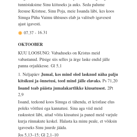
tunnistaksime Sinu kiituseks ja auks. Seda palume
Jeesuse Kristuse, Sinu Poja, meie Issanda läbi, kes koos
Sinuga Püha Vaimu ühtsuses elab ja valitseb igavesest
ajast igavesti.
07.37
-
16.31
OKTOOBER
KUU LOOSUNG: Vabaduseks on Kristus meid
vabastanud. Püsige siis selles ja ärge laske endid jälle
panna orjaikkesse.
Gl 5,1
Jumal, kes mind oled lasknud näha palju
1. Neljapäev
kitsikusi ja õnnetusi, teed mind jälle elavaks.
Ps 71,20
Issand teab päästa jumalakartlikke kiusatusest.
2Pt
2,9
Issand, teekond koos Sinuga ei tähenda, et kristlase elus
poleks võitlusi ega kannatusi. Sina aga viid meid
raskustest läbi, aitad võita kiusatusi ja paned meid varjule
kurja rünnakute keskel. Halasta ka minu peale, et võiksin
igaveseks Sinu juurde jääda.
Jos 5,13–15; Gl 2,1–10