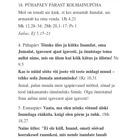
18. PÜHAPÄEV PÄRAST KOLMAINUPÜHA
Meil on temalt see käsk, et kes armastab Jumalat, see
armastab ka oma venda.
1Jh 4,21
Mk 12,28–34; 2Ms 20,1–17; Ps 1
Jutlus: Ef 5,15–21
Tõuske üles ja kiitke Issandat, oma
4. Pühapäev
Jumalat, igavesest ajast igavesti, ja õnnistage tema
aulist nime, mis on ülem kui kõik kiitus ja ülistus!
Ne
9,5
Kas te nüüd sööte või joote või teete midagi muud –
tehke seda Jumala austamiseks!
1Kr 10,31
Jumal, palun muuda meie igapäevased mõtted, sõnad ja
teod lakkamatuks tänulauluks Sinule. Olgu õnnistatud
Sinu auline nimi igavesest ajast igavesti!
Vaata, ma olen nõuks võtnud siiski
5. Esmaspäev
Issandaga rääkida, kuigi olen põrm ja tuhk.
1Ms
18,27
Naine ütles: "Ei ole küll, Issand, ometi söövad
koerakesed raasukesi, mis nende isandate laualt