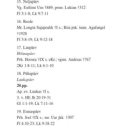
15. Neljapäev
Vg. Eufiimi Uus †889; prmr. Lukian †312
Fl 3:1-8; Lk 9:7-11
16. Reede
Mr. Longin Sajapealik †I s.; Riia psk. tunn. Agafangel
†1928
Fl 3:8-19; Lk 9:12-18
17. Laupäev
Hõimupäev
Prh. Hoosea †IX s. eKr.; vgmr. Andreas †767
2Kr 1:8-11; Lk 6:1-10
18. Pühapäev
Luukapäev
20.pp.
Ap. ev. Luukas †I s.
3. v. HE Jh 20:19-31
Gl 1:1-19; Lk 7:11-16
19. Esmaspäev
Prh. Joel †IX s.; mr. Uar jkk. †307
Fl 4:10-23; Lk 9:18-22