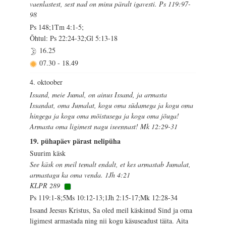
vaenlastest, sest nad on minu päralt igavesti. Ps 119:97-
98
Ps 148;1Tm 4:1-5;
Õhtul: Ps 22:24-32;Gl 5:13-18
16.25
07.30
-
18.49
4. oktoober
Issand, meie Jumal, on ainus Issand, ja armasta
Issandat, oma Jumalat, kogu oma südamega ja kogu oma
hingega ja kogu oma mõistusega ja kogu oma jõuga!
Armasta oma ligimest nagu iseennast! Mk 12:29-31
19. pühapäev pärast nelipüha
Suurim käsk
See käsk on meil temalt endalt, et kes armastab Jumalat,
armastagu ka oma venda. 1Jh 4:21
KLPR 289
Ps 119:1-8;5Ms 10:12-13;1Jh 2:15-17;Mk 12:28-34
Issand Jeesus Kristus, Sa oled meil käskinud Sind ja oma
ligimest armastada ning nii kogu käsuseadust täita. Aita