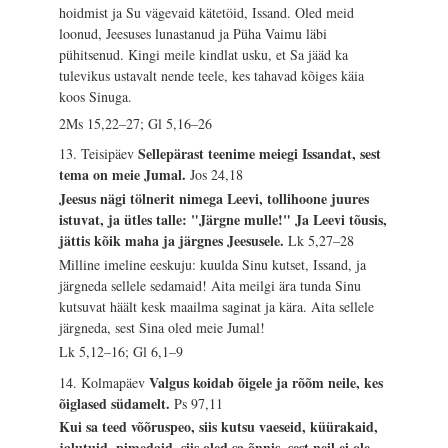
hoidmist ja Su vägevaid kätetöid, Issand. Oled meid
loonud, Jeesuses lunastanud ja Püha Vaimu läbi
pühitsenud. Kingi meile kindlat usku, et Sa jääd ka
tulevikus ustavalt nende teele, kes tahavad kõiges käia
koos Sinuga.
2Ms 15,22–27; Gl 5,16–26
Sellepärast teenime meiegi Issandat, sest
13. Teisipäev
tema on meie Jumal.
Jos 24,18
Jeesus nägi tölnerit nimega Leevi, tollihoone juures
istuvat, ja ütles talle: "Järgne mulle!" Ja Leevi tõusis,
jättis kõik maha ja järgnes Jeesusele.
Lk 5,27–28
Milline imeline eeskuju: kuulda Sinu kutset, Issand, ja
järgneda sellele sedamaid! Aita meilgi ära tunda Sinu
kutsuvat häält kesk maailma saginat ja kära. Aita sellele
järgneda, sest Sina oled meie Jumal!
Lk 5,12–16; Gl 6,1–9
Valgus koidab õigele ja rõõm neile, kes
14. Kolmapäev
õiglased südamelt.
Ps 97,11
Kui sa teed võõruspeo, siis kutsu vaeseid, küürakaid,
jalutuid, pimedaid, siis oled sa õnnis, sest neil ei ole