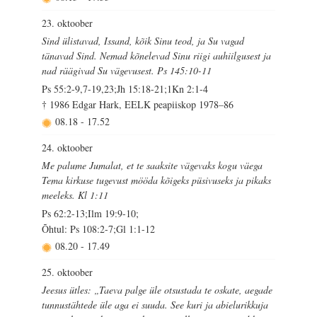
23. oktoober
Sind ülistavad, Issand, kõik Sinu teod, ja Su vagad
tänavad Sind. Nemad kõnelevad Sinu riigi auhiilgusest ja
nad räägivad Su vägevusest. Ps 145:10-11
Ps 55:2-9,7-19,23;Jh 15:18-21;1Kn 2:1-4
† 1986 Edgar Hark, EELK peapiiskop 1978–86
08.18
-
17.52
24. oktoober
Me palume Jumalat, et te saaksite vägevaks kogu väega
Tema kirkuse tugevust mööda kõigeks püsivuseks ja pikaks
meeleks. Kl 1:11
Ps 62:2-13;Ilm 19:9-10;
Õhtul: Ps 108:2-7;Gl 1:1-12
08.20
-
17.49
25. oktoober
Jeesus ütles: „Taeva palge üle otsustada te oskate, aegade
tunnustähtede üle aga ei suuda. See kuri ja abielurikkuja