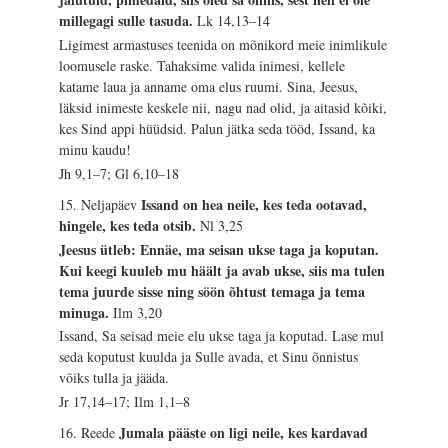
millegagi sulle tasuda.
Lk 14,13–14
Ligimest armastuses teenida on mõnikord meie inimlikule
loomusele raske. Tahaksime valida inimesi, kellele
katame laua ja anname oma elus ruumi. Sina, Jeesus,
läksid inimeste keskele nii, nagu nad olid, ja aitasid kõiki,
kes Sind appi hüüdsid. Palun jätka seda tööd, Issand, ka
minu kaudu!
Jh 9,1–7; Gl 6,10–18
Issand on hea neile, kes teda ootavad,
15. Neljapäev
hingele, kes teda otsib.
Nl 3,25
Jeesus ütleb: Ennäe, ma seisan ukse taga ja koputan.
Kui keegi kuuleb mu häält ja avab ukse, siis ma tulen
tema juurde sisse ning söön õhtust temaga ja tema
minuga.
Ilm 3,20
Issand, Sa seisad meie elu ukse taga ja koputad. Lase mul
seda koputust kuulda ja Sulle avada, et Sinu õnnistus
võiks tulla ja jääda.
Jr 17,14–17; Ilm 1,1–8
Jumala pääste on ligi neile, kes kardavad
16. Reede