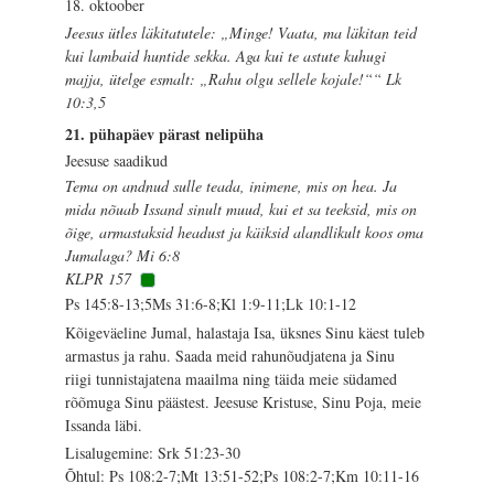
18. oktoober
Jeesus ütles läkitatutele: „Minge! Vaata, ma läkitan teid
kui lambaid huntide sekka. Aga kui te astute kuhugi
majja, ütelge esmalt: „Rahu olgu sellele kojale!““ Lk
10:3,5
21. pühapäev pärast nelipüha
Jeesuse saadikud
Tema on andnud sulle teada, inimene, mis on hea. Ja
mida nõuab Issand sinult muud, kui et sa teeksid, mis on
õige, armastaksid headust ja käiksid alandlikult koos oma
Jumalaga? Mi 6:8
KLPR 157
Ps 145:8-13;5Ms 31:6-8;Kl 1:9-11;Lk 10:1-12
Kõigeväeline Jumal, halastaja Isa, üksnes Sinu käest tuleb
armastus ja rahu. Saada meid rahunõudjatena ja Sinu
riigi tunnistajatena maailma ning täida meie südamed
rõõmuga Sinu päästest. Jeesuse Kristuse, Sinu Poja, meie
Issanda läbi.
Lisalugemine: Srk 51:23-30
Õhtul: Ps 108:2-7;Mt 13:51-52;Ps 108:2-7;Km 10:11-16