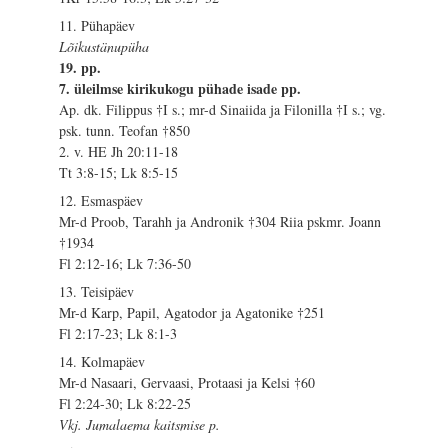
11. Pühapäev
Lõikustänupüha
19. pp.
7. üleilmse kirikukogu pühade isade pp.
Ap. dk. Filippus †I s.; mr-d Sinaiida ja Filonilla †I s.; vg.
psk. tunn. Teofan †850
2. v. HE Jh 20:11-18
Tt 3:8-15; Lk 8:5-15
12. Esmaspäev
Mr-d Proob, Tarahh ja Andronik †304 Riia pskmr. Joann
†1934
Fl 2:12-16; Lk 7:36-50
13. Teisipäev
Mr-d Karp, Papil, Agatodor ja Agatonike †251
Fl 2:17-23; Lk 8:1-3
14. Kolmapäev
Mr-d Nasaari, Gervaasi, Protaasi ja Kelsi †60
Fl 2:24-30; Lk 8:22-25
Vkj. Jumalaema kaitsmise p.