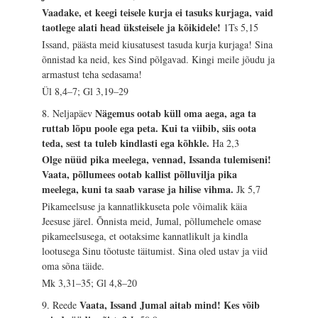
Vaadake, et keegi teisele kurja ei tasuks kurjaga, vaid
taotlege alati head üksteisele ja kõikidele!
1Ts 5,15
Issand, päästa meid kiusatusest tasuda kurja kurjaga! Sina
õnnistad ka neid, kes Sind põlgavad. Kingi meile jõudu ja
armastust teha sedasama!
Ül 8,4–7; Gl 3,19–29
Nägemus ootab küll oma aega, aga ta
8. Neljapäev
ruttab lõpu poole ega peta. Kui ta viibib, siis oota
teda, sest ta tuleb kindlasti ega kõhkle.
Ha 2,3
Olge nüüd pika meelega, vennad, Issanda tulemiseni!
Vaata, põllumees ootab kallist põlluvilja pika
meelega, kuni ta saab varase ja hilise vihma.
Jk 5,7
Pikameelsuse ja kannatlikkuseta pole võimalik käia
Jeesuse järel. Õnnista meid, Jumal, põllumehele omase
pikameelsusega, et ootaksime kannatlikult ja kindla
lootusega Sinu tõotuste täitumist. Sina oled ustav ja viid
oma sõna täide.
Mk 3,31–35; Gl 4,8–20
Vaata, Issand Jumal aitab mind! Kes võib
9. Reede