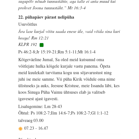
sugupõlv nõuab tunnustähte, aga talle ei anta muud kui
prohvet Joona tunnustäht.“ Mt 16:3-4
22. pühapäev pärast nelipüha
Usuvõitlus
Ära lase kurjal võitu saada enese üle, vaid võida sina kuri
heaga! Rm 12:21
KLPR 192
Ps 46:2-8;Jr 15:19-21;Rm 5:1-11;Mt 16:1-4
Kõigeväeline Jumal, Sa oled meid kutsunud oma
võitlejate hulka kõigele kurjale vastu panema. Õpeta
meid kuulekalt tarvitama kogu usu sõjavarustust ning
juhi ise meie samme. Vii püha Kirik võidule oma nime
ülistuseks ja auks, Jeesuse Kristuse, meie Issanda läbi, kes
koos Sinuga Püha Vaimu ühtsuses elab ja valitseb
igavesest ajast igavesti.
Lisalugemine: Lm 28-43
Õhtul: Ps 108:2-7;Ilm 14:6-7;Ps 108:2-7;Gl 1:1-12
talveaeg
03.00
07.23
-
16.47