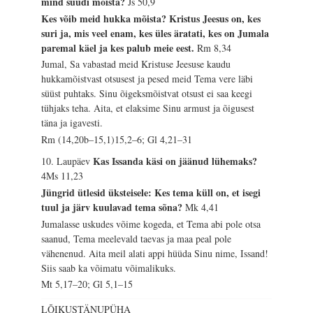
mind süüdi mõista?
Js 50,9
Kes võib meid hukka mõista? Kristus Jeesus on, kes
suri ja, mis veel enam, kes üles äratati, kes on Jumala
paremal käel ja kes palub meie eest.
Rm 8,34
Jumal, Sa vabastad meid Kristuse Jeesuse kaudu
hukkamõistvast otsusest ja pesed meid Tema vere läbi
süüst puhtaks. Sinu õigeksmõistvat otsust ei saa keegi
tühjaks teha. Aita, et elaksime Sinu armust ja õigusest
täna ja igavesti.
Rm (14,20b–15,1)15,2–6; Gl 4,21–31
Kas Issanda käsi on jäänud lühemaks?
10. Laupäev
4Ms 11,23
Jüngrid ütlesid üksteisele: Kes tema küll on, et isegi
tuul ja järv kuulavad tema sõna?
Mk 4,41
Jumalasse uskudes võime kogeda, et Tema abi pole otsa
saanud, Tema meelevald taevas ja maa peal pole
vähenenud. Aita meil alati appi hüüda Sinu nime, Issand!
Siis saab ka võimatu võimalikuks.
Mt 5,17–20; Gl 5,1–15
LÕIKUSTÄNUPÜHA