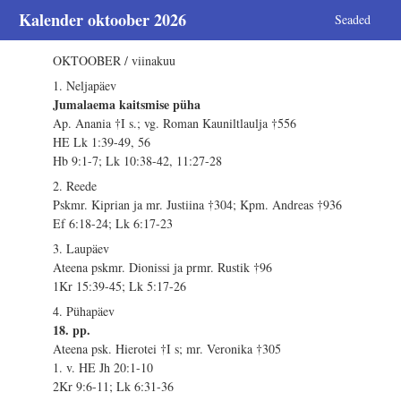
Kalender oktoober 2026
Seaded
OKTOOBER / viinakuu
1. Neljapäev
Jumalaema kaitsmise püha
Ap. Anania †I s.; vg. Roman Kauniltlaulja †556
HE Lk 1:39-49, 56
Hb 9:1-7; Lk 10:38-42, 11:27-28
2. Reede
Pskmr. Kiprian ja mr. Justiina †304; Kpm. Andreas †936
Ef 6:18-24; Lk 6:17-23
3. Laupäev
Ateena pskmr. Dionissi ja prmr. Rustik †96
1Kr 15:39-45; Lk 5:17-26
4. Pühapäev
18. pp.
Ateena psk. Hierotei †I s; mr. Veronika †305
1. v. HE Jh 20:1-10
2Kr 9:6-11; Lk 6:31-36