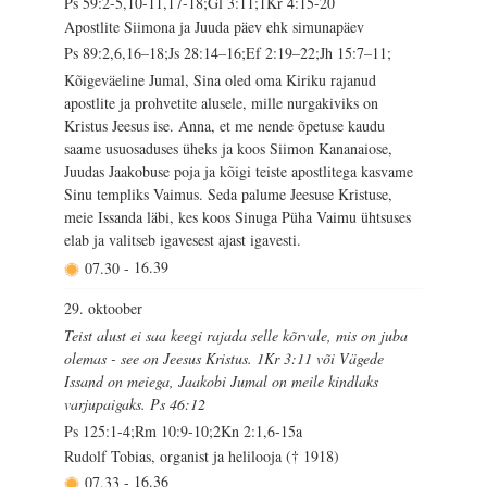
Ps 59:2-5,10-11,17-18;Gl 3:11;1Kr 4:15-20
Apostlite Siimona ja Juuda päev ehk simunapäev
Ps 89:2,6,16–18;Js 28:14–16;Ef 2:19–22;Jh 15:7–11;
Kõigeväeline Jumal, Sina oled oma Kiriku rajanud
apostlite ja prohvetite alusele, mille nurgakiviks on
Kristus Jeesus ise. Anna, et me nende õpetuse kaudu
saame usuosaduses üheks ja koos Siimon Kananaiose,
Juudas Jaakobuse poja ja kõigi teiste apostlitega kasvame
Sinu templiks Vaimus. Seda palume Jeesuse Kristuse,
meie Issanda läbi, kes koos Sinuga Püha Vaimu ühtsuses
elab ja valitseb igavesest ajast igavesti.
07.30
-
16.39
29. oktoober
Teist alust ei saa keegi rajada selle kõrvale, mis on juba
olemas - see on Jeesus Kristus. 1Kr 3:11 või Vägede
Issand on meiega, Jaakobi Jumal on meile kindlaks
varjupaigaks. Ps 46:12
Ps 125:1-4;Rm 10:9-10;2Kn 2:1,6-15a
Rudolf Tobias, organist ja helilooja († 1918)
07.33
-
16.36