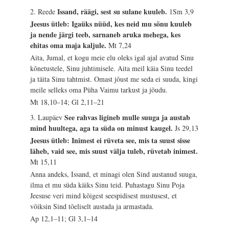
Issand, räägi, sest su sulane kuuleb.
2. Reede
1Sm 3,9
Jeesus ütleb: Igaüks nüüd, kes neid mu sõnu kuuleb
ja nende järgi teeb, sarnaneb aruka mehega, kes
ehitas oma maja kaljule.
Mt 7,24
Aita, Jumal, et kogu meie elu oleks igal ajal avatud Sinu
kõnetustele, Sinu juhtimisele. Aita meil käia Sinu teedel
ja täita Sinu tahtmist. Omast jõust me seda ei suuda, kingi
meile selleks oma Püha Vaimu tarkust ja jõudu.
Mt 18,10–14; Gl 2,11–21
See rahvas ligineb mulle suuga ja austab
3. Laupäev
mind huultega, aga ta süda on minust kaugel.
Js 29,13
Jeesus ütleb: Inimest ei rüveta see, mis ta suust sisse
läheb, vaid see, mis suust välja tuleb, rüvetab inimest.
Mt 15,11
Anna andeks, Issand, et minagi olen Sind austanud suuga,
ilma et mu süda käiks Sinu teid. Puhastagu Sinu Poja
Jeesuse veri mind kõigest seespidisest mustusest, et
võiksin Sind tõeliselt austada ja armastada.
Ap 12,1–11; Gl 3,1–14