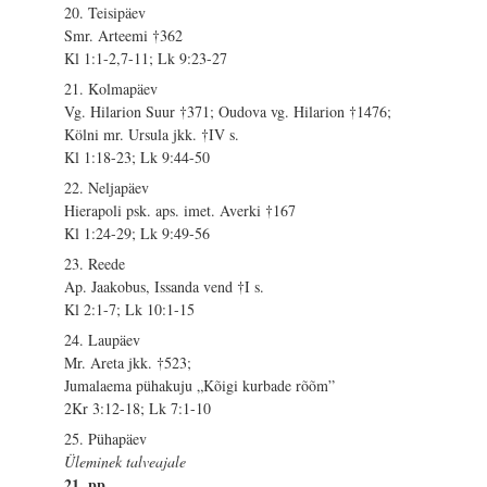
20. Teisipäev
Smr. Arteemi †362
Kl 1:1-2,7-11; Lk 9:23-27
21. Kolmapäev
Vg. Hilarion Suur †371; Oudova vg. Hilarion †1476;
Kölni mr. Ursula jkk. †IV s.
Kl 1:18-23; Lk 9:44-50
22. Neljapäev
Hierapoli psk. aps. imet. Averki †167
Kl 1:24-29; Lk 9:49-56
23. Reede
Ap. Jaakobus, Issanda vend †I s.
Kl 2:1-7; Lk 10:1-15
24. Laupäev
Mr. Areta jkk. †523;
Jumalaema pühakuju „Kõigi kurbade rõõm”
2Kr 3:12-18; Lk 7:1-10
25. Pühapäev
Üleminek talveajale
21. pp.