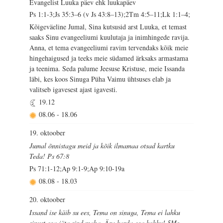
Evangelist Luuka päev ehk luukapäev
Ps 1:1-3;Js 35:3–6 (v Js 43:8–13);2Tm 4:5–11;Lk 1:1–4;
Kõigeväeline Jumal, Sina kutsusid arst Luuka, et temast
saaks Sinu evangeeliumi kuulutaja ja inimhingede ravija.
Anna, et tema evangeeliumi ravim tervendaks kõik meie
hingehaigused ja teeks meie südamed ärksaks armastama
ja teenima. Seda palume Jeesuse Kristuse, meie Issanda
läbi, kes koos Sinuga Püha Vaimu ühtsuses elab ja
valitseb igavesest ajast igavesti.
19.12
08.06
-
18.06
19. oktoober
Jumal õnnistagu meid ja kõik ilmamaa otsad kartku
Teda! Ps 67:8
Ps 71:1-12;Ap 9:1-9;Ap 9:10-19a
08.08
-
18.03
20. oktoober
Issand ise käib su ees, Tema on sinuga, Tema ei lahku
sinust ega jäta sind maha. Ära karda ega kohku! 5Ms