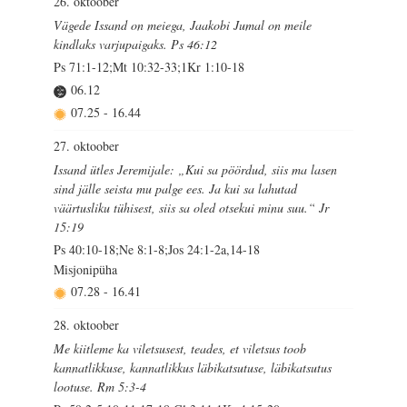
26. oktoober
Vägede Issand on meiega, Jaakobi Jumal on meile
kindlaks varjupaigaks. Ps 46:12
Ps 71:1-12;Mt 10:32-33;1Kr 1:10-18
06.12
07.25
-
16.44
27. oktoober
Issand ütles Jeremijale: „Kui sa pöördud, siis ma lasen
sind jälle seista mu palge ees. Ja kui sa lahutad
väärtusliku tühisest, siis sa oled otsekui minu suu.“ Jr
15:19
Ps 40:10-18;Ne 8:1-8;Jos 24:1-2a,14-18
Misjonipüha
07.28
-
16.41
28. oktoober
Me kiitleme ka viletsusest, teades, et viletsus toob
kannatlikkuse, kannatlikkus läbikatsutuse, läbikatsutus
lootuse. Rm 5:3-4