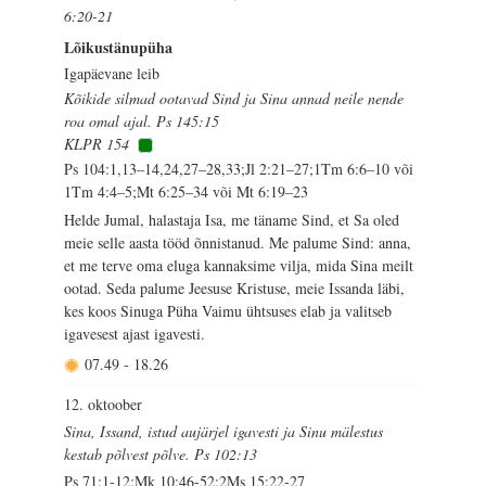
6:20-21
Lõikustänupüha
Igapäevane leib
Kõikide silmad ootavad Sind ja Sina annad neile nende
roa omal ajal. Ps 145:15
KLPR 154
Ps 104:1,13–14,24,27–28,33;Jl 2:21–27;1Tm 6:6–10 või
1Tm 4:4–5;Mt 6:25–34 või Mt 6:19–23
Helde Jumal, halastaja Isa, me täname Sind, et Sa oled
meie selle aasta tööd õnnistanud. Me palume Sind: anna,
et me terve oma eluga kannaksime vilja, mida Sina meilt
ootad. Seda palume Jeesuse Kristuse, meie Issanda läbi,
kes koos Sinuga Püha Vaimu ühtsuses elab ja valitseb
igavesest ajast igavesti.
07.49
-
18.26
12. oktoober
Sina, Issand, istud aujärjel igavesti ja Sinu mälestus
kestab põlvest põlve. Ps 102:13
Ps 71:1-12;Mk 10:46-52;2Ms 15:22-27