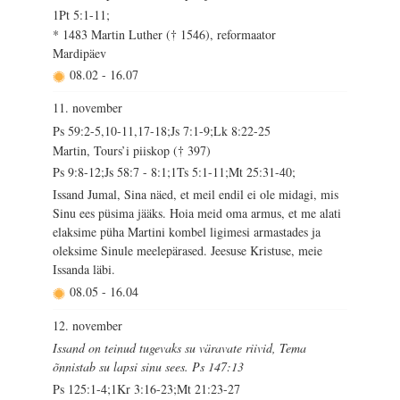
1Pt 5:1-11;
* 1483 Martin Luther († 1546), reformaator
Mardipäev
08.02
-
16.07
11. november
Ps 59:2-5,10-11,17-18;Js 7:1-9;Lk 8:22-25
Martin, Tours’i piiskop († 397)
Ps 9:8-12;Js 58:7 - 8:1;1Ts 5:1-11;Mt 25:31-40;
Issand Jumal, Sina näed, et meil endil ei ole midagi, mis
Sinu ees püsima jääks. Hoia meid oma armus, et me alati
elaksime püha Martini kombel ligimesi armastades ja
oleksime Sinule meelepärased. Jeesuse Kristuse, meie
Issanda läbi.
08.05
-
16.04
12. november
Issand on teinud tugevaks su väravate riivid, Tema
õnnistab su lapsi sinu sees. Ps 147:13
Ps 125:1-4;1Kr 3:16-23;Mt 21:23-27