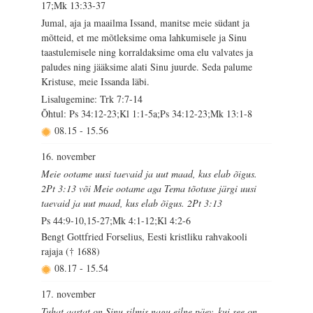
17;Mk 13:33-37
Jumal, aja ja maailma Issand, manitse meie südant ja
mõtteid, et me mõtleksime oma lahkumisele ja Sinu
taastulemisele ning korraldaksime oma elu valvates ja
paludes ning jääksime alati Sinu juurde. Seda palume
Kristuse, meie Issanda läbi.
Lisalugemine: Trk 7:7-14
Õhtul: Ps 34:12-23;Kl 1:1-5a;Ps 34:12-23;Mk 13:1-8
08.15
-
15.56
16. november
Meie ootame uusi taevaid ja uut maad, kus elab õigus.
2Pt 3:13 või Meie ootame aga Tema tõotuse järgi uusi
taevaid ja uut maad, kus elab õigus. 2Pt 3:13
Ps 44:9-10,15-27;Mk 4:1-12;Kl 4:2-6
Bengt Gottfried Forselius, Eesti kristliku rahvakooli
rajaja († 1688)
08.17
-
15.54
17. november
Tuhat aastat on Sinu silmis nagu eilne päev, kui see on