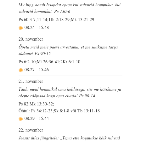
Mu hing ootab Issandat enam kui valvurid hommikut, kui
valvurid hommikut. Ps 130:6
Ps 60:3-7,11-14;1Jh 2:18-29;Mk 13:21-29
08.24
-
15.48
20. november
Õpeta meid meie päevi arvestama, et me saaksime targa
südame! Ps 90:12
Ps 6:2-10;Mt 26:36-41;2Kr 6:1-10
08.27
-
15.46
21. november
Täida meid hommikul oma heldusega, siis me hõiskame ja
oleme rõõmsad kogu oma eluaja! Ps 90:14
Ps 82;Mk 13:30-32;
Õhtul: Ps 34:12-23;Sk 8:1-8 või Tb 13:11-18
08.29
-
15.44
22. november
Jeesus ütles jüngritele: „Tema ette kogutakse kõik rahvad