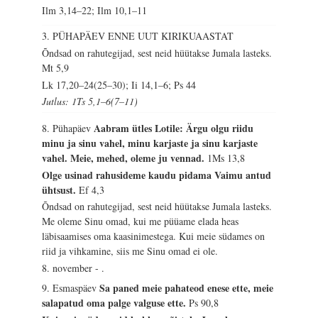
Ilm 3,14–22; Ilm 10,1–11
3. PÜHAPÄEV ENNE UUT KIRIKUAASTAT
Õndsad on rahutegijad, sest neid hüütakse Jumala lasteks.
Mt 5,9
Lk 17,20–24(25–30); Ii 14,1–6; Ps 44
Jutlus: 1Ts 5,1–6(7–11)
Aabram ütles Lotile: Ärgu olgu riidu
8. Pühapäev
minu ja sinu vahel, minu karjaste ja sinu karjaste
vahel. Meie, mehed, oleme ju vennad.
1Ms 13,8
Olge usinad rahusideme kaudu pidama Vaimu antud
ühtsust.
Ef 4,3
Õndsad on rahutegijad, sest neid hüütakse Jumala lasteks.
Me oleme Sinu omad, kui me püüame elada heas
läbisaamises oma kaasinimestega. Kui meie südames on
riid ja vihkamine, siis me Sinu omad ei ole.
8. november - .
Sa paned meie pahateod enese ette, meie
9. Esmaspäev
salapatud oma palge valguse ette.
Ps 90,8