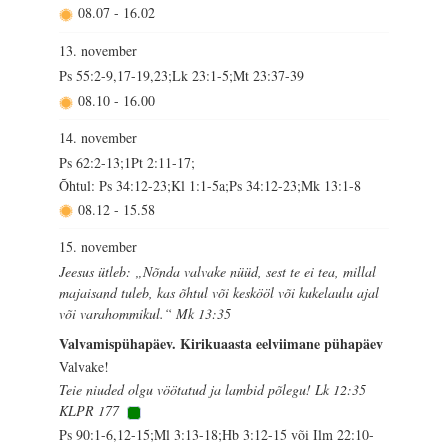
08.07
-
16.02
13. november
Ps 55:2-9,17-19,23;Lk 23:1-5;Mt 23:37-39
08.10
-
16.00
14. november
Ps 62:2-13;1Pt 2:11-17;
Õhtul: Ps 34:12-23;Kl 1:1-5a;Ps 34:12-23;Mk 13:1-8
08.12
-
15.58
15. november
Jeesus ütleb: „Nõnda valvake nüüd, sest te ei tea, millal
majaisand tuleb, kas õhtul või keskööl või kukelaulu ajal
või varahommikul.“ Mk 13:35
Valvamispühapäev. Kirikuaasta eelviimane pühapäev
Valvake!
Teie niuded olgu vöötatud ja lambid põlegu! Lk 12:35
KLPR 177
Ps 90:1-6,12-15;Ml 3:13-18;Hb 3:12-15 või Ilm 22:10-