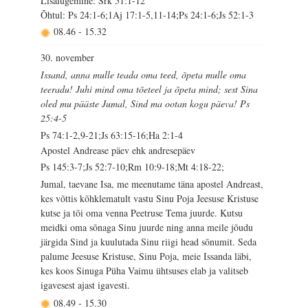
Lisalugemine: Srk 51:1-12
Õhtul: Ps 24:1-6;1Aj 17:1-5,11-14;Ps 24:1-6;Js 52:1-3
08.46
-
15.32
30. november
Issand, anna mulle teada oma teed, õpeta mulle oma
teeradu! Juhi mind oma tõeteel ja õpeta mind; sest Sina
oled mu pääste Jumal, Sind ma ootan kogu päeva! Ps
25:4-5
Ps 74:1-2,9-21;Js 63:15-16;Ha 2:1-4
Apostel Andrease päev ehk andresepäev
Ps 145:3-7;Js 52:7-10;Rm 10:9-18;Mt 4:18-22;
Jumal, taevane Isa, me meenutame täna apostel Andreast,
kes võttis kõhklematult vastu Sinu Poja Jeesuse Kristuse
kutse ja tõi oma venna Peetruse Tema juurde. Kutsu
meidki oma sõnaga Sinu juurde ning anna meile jõudu
järgida Sind ja kuulutada Sinu riigi head sõnumit. Seda
palume Jeesuse Kristuse, Sinu Poja, meie Issanda läbi,
kes koos Sinuga Püha Vaimu ühtsuses elab ja valitseb
igavesest ajast igavesti.
08.49
-
15.30