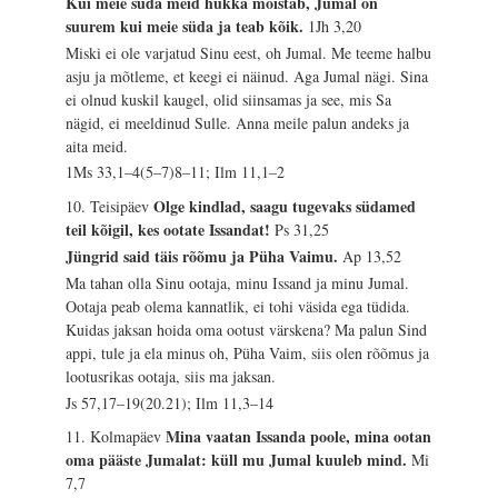
Kui meie süda meid hukka mõistab, Jumal on
suurem kui meie süda ja teab kõik.
1Jh 3,20
Miski ei ole varjatud Sinu eest, oh Jumal. Me teeme halbu
asju ja mõtleme, et keegi ei näinud. Aga Jumal nägi. Sina
ei olnud kuskil kaugel, olid siinsamas ja see, mis Sa
nägid, ei meeldinud Sulle. Anna meile palun andeks ja
aita meid.
1Ms 33,1–4(5–7)8–11; Ilm 11,1–2
Olge kindlad, saagu tugevaks südamed
10. Teisipäev
teil kõigil, kes ootate Issandat!
Ps 31,25
Jüngrid said täis rõõmu ja Püha Vaimu.
Ap 13,52
Ma tahan olla Sinu ootaja, minu Issand ja minu Jumal.
Ootaja peab olema kannatlik, ei tohi väsida ega tüdida.
Kuidas jaksan hoida oma ootust värskena? Ma palun Sind
appi, tule ja ela minus oh, Püha Vaim, siis olen rõõmus ja
lootusrikas ootaja, siis ma jaksan.
Js 57,17–19(20.21); Ilm 11,3–14
Mina vaatan Issanda poole, mina ootan
11. Kolmapäev
oma pääste Jumalat: küll mu Jumal kuuleb mind.
Mi
7,7