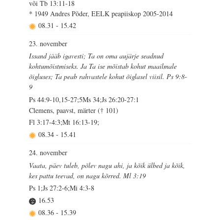
või Tb 13:11-18
* 1949 Andres Põder, EELK peapiiskop 2005-2014
08.31
-
15.42
23. november
Issand jääb igavesti; Ta on oma aujärje seadnud
kohtumõistmiseks. Ja Ta ise mõistab kohut maailmale
õigluses; Ta peab rahvastele kohut õiglasel viisil. Ps 9:8-
9
Ps 44:9-10,15-27;5Ms 34;Js 26:20-27:1
Clemens, paavst, märter († 101)
Fl 3:17-4:3;Mt 16:13-19;
08.34
-
15.41
24. november
Vaata, päev tuleb, põlev nagu ahi, ja kõik ülbed ja kõik,
kes pattu teevad, on nagu kõrred. Ml 3:19
Ps 1;Js 27:2-6;Mi 4:3-8
16.53
08.36
-
15.39