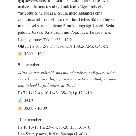
igapäevases elus Sinu tahtmist. Aita meil olla ustavad
maistes ülesannetes ning kuulekad kõiges, mis ei ole
vastuolus Sinu sõnaga. Süüta meie südameis oma
armastuse tuli, mis ei lase meil head tehes tüdida ning on
tunnistuseks, et me oleme Sinu kuningriigi lapsed. Seda
palume Jeesuse Kristuse, Sinu Poja, meie Issanda läbi.
Lisalugemine: Trk 11:22 - 12:2
Õhtul: Ps 108:2-7;Tn 4:1-14;Ps 108:2-7;Mk 6:45-52
07.57
-
16.11
9. november
Mina tunnen mõtteid, mis ma teie pärast mõlgutan, ütleb
Issand: need on rahu, aga mitte õnnetuse mõtted, et anda
teile tulevikku ja lootust. Jr 29:11
Ps 71:1-12;Ap 16:16-24,35-40;Ap 17:1-10
09.02
08.00
-
16.09
10. november
Ps 40:10-18;Ha 2:9-14,18-20;Ilm 13:1-10
Leo Suur, paavst, kiriku õpetaja († 461)