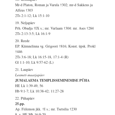
Mr-d Platon, Roman ja Varula †302; mr-d Sakkeus ja
Alfeus †303
2Ts 2:1-12; Lk 15:1-10
19. Neljapäev
Prh. Obadja †IX s.; mr. Varlaam †304: mr. Ases †284
2Ts 2:13-3:5; Lk 16:1-9
20. Reede
EP. Kümnelinna vg. Grigoori †816; Konst. üpsk. Prokl
†446
2Ts 3:6-18; Lk 16:15-18, 17:1-4 (R)
Gl 1:1-10; Lk 9:57-62 (L)
21. Laupäev
Leemeti-maarjapäev
JUMALAEMA TEMPLISSEMINEMISE PÜHA
HE Lk 1:39-49, 56
Hb 9:1-7; Lk 10:38-42; 11:27-28
22. Pühapäev
25.pp.
Ap. Fiilemon jkk. †I s.; mr. Tsetsilia †230
8. v. HE Mk 16:9-20