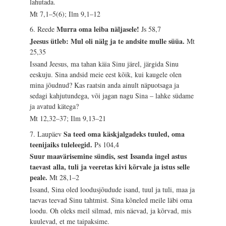
lahutada.
Mt 7,1–5(6); Ilm 9,1–12
Murra oma leiba näljasele!
6. Reede
Js 58,7
Jeesus ütleb: Mul oli nälg ja te andsite mulle süüa.
Mt
25,35
Issand Jeesus, ma tahan käia Sinu järel, järgida Sinu
eeskuju. Sina andsid meie eest kõik, kui kaugele olen
mina jõudnud? Kas raatsin anda ainult näpuotsaga ja
sedagi kahjutundega, või jagan nagu Sina – lahke südame
ja avatud kätega?
Mt 12,32–37; Ilm 9,13–21
Sa teed oma käskjalgadeks tuuled, oma
7. Laupäev
teenijaiks tuleleegid.
Ps 104,4
Suur maavärisemine sündis, sest Issanda ingel astus
taevast alla, tuli ja veeretas kivi kõrvale ja istus selle
peale.
Mt 28,1–2
Issand, Sina oled loodusjõudude isand, tuul ja tuli, maa ja
taevas teevad Sinu tahtmist. Sina kõneled meile läbi oma
loodu. Oh oleks meil silmad, mis näevad, ja kõrvad, mis
kuulevad, et me taipaksime.