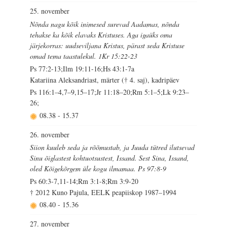
25. november
Nõnda nagu kõik inimesed surevad Aadamas, nõnda
tehakse ka kõik elavaks Kristuses. Aga igaüks oma
järjekorras: uudseviljana Kristus, pärast seda Kristuse
omad tema taastulekul. 1Kr 15:22-23
Ps 77:2-13;Ilm 19:11-16;Hs 43:1-7a
Katariina Aleksandriast, märter († 4. saj), kadripäev
Ps 116:1–4,7–9,15–17;Jr 11:18–20;Rm 5:1–5;Lk 9:23–
26;
08.38
-
15.37
26. november
Siion kuuleb seda ja rõõmustab, ja Juuda tütred ilutsevad
Sinu õiglastest kohtuotsustest, Issand. Sest Sina, Issand,
oled Kõigekõrgem üle kogu ilmamaa. Ps 97:8-9
Ps 60:3-7,11-14;Rm 3:1-8;Rm 3:9-20
† 2012 Kuno Pajula, EELK peapiiskop 1987–1994
08.40
-
15.36
27. november