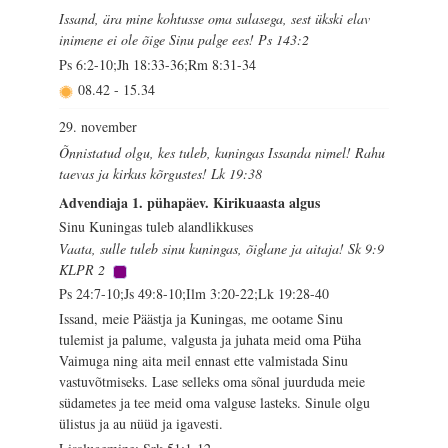
Issand, ära mine kohtusse oma sulasega, sest ükski elav
inimene ei ole õige Sinu palge ees! Ps 143:2
Ps 6:2-10;Jh 18:33-36;Rm 8:31-34
08.42
-
15.34
29. november
Õnnistatud olgu, kes tuleb, kuningas Issanda nimel! Rahu
taevas ja kirkus kõrgustes! Lk 19:38
Advendiaja 1. pühapäev. Kirikuaasta algus
Sinu Kuningas tuleb alandlikkuses
Vaata, sulle tuleb sinu kuningas, õiglane ja aitaja! Sk 9:9
KLPR 2
Ps 24:7-10;Js 49:8-10;Ilm 3:20-22;Lk 19:28-40
Issand, meie Päästja ja Kuningas, me ootame Sinu
tulemist ja palume, valgusta ja juhata meid oma Püha
Vaimuga ning aita meil ennast ette valmistada Sinu
vastuvõtmiseks. Lase selleks oma sõnal juurduda meie
südametes ja tee meid oma valguse lasteks. Sinule olgu
ülistus ja au nüüd ja igavesti.