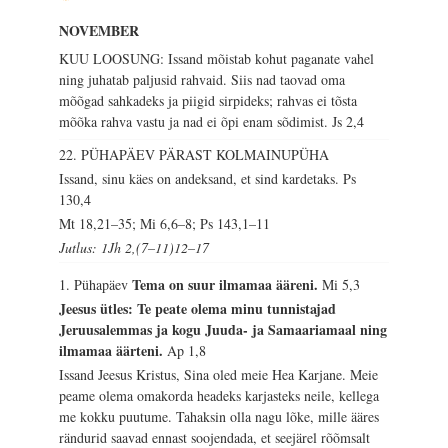
NOVEMBER
KUU LOOSUNG: Issand mõistab kohut paganate vahel
ning juhatab paljusid rahvaid. Siis nad taovad oma
mõõgad sahkadeks ja piigid sirpideks; rahvas ei tõsta
mõõka rahva vastu ja nad ei õpi enam sõdimist.
Js 2,4
22. PÜHAPÄEV PÄRAST KOLMAINUPÜHA
Issand, sinu käes on andeksand, et sind kardetaks.
Ps
130,4
Mt 18,21–35; Mi 6,6–8; Ps 143,1–11
Jutlus: 1Jh 2,(7–11)12–17
Tema on suur ilmamaa ääreni.
1. Pühapäev
Mi 5,3
Jeesus ütles: Te peate olema minu tunnistajad
Jeruusalemmas ja kogu Juuda- ja Samaariamaal ning
ilmamaa äärteni.
Ap 1,8
Issand Jeesus Kristus, Sina oled meie Hea Karjane. Meie
peame olema omakorda headeks karjasteks neile, kellega
me kokku puutume. Tahaksin olla nagu lõke, mille ääres
rändurid saavad ennast soojendada, et seejärel rõõmsalt