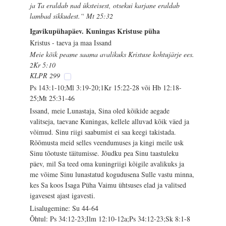
ja Ta eraldab nad üksteisest, otsekui karjane eraldab
lambad sikkudest.“ Mt 25:32
Igavikupühapäev. Kuningas Kristuse püha
Kristus - taeva ja maa Issand
Meie kõik peame saama avalikuks Kristuse kohtujärje ees.
2Kr 5:10
KLPR 299
Ps 143:1-10;Ml 3:19-20;1Kr 15:22-28 või Hb 12:18-
25;Mt 25:31-46
Issand, meie Lunastaja, Sina oled kõikide aegade
valitseja, taevane Kuningas, kellele alluvad kõik väed ja
võimud. Sinu riigi saabumist ei saa keegi takistada.
Rõõmusta meid selles veendumuses ja kingi meile usk
Sinu tõotuste täitumisse. Jõudku pea Sinu taastuleku
päev, mil Sa teed oma kuningriigi kõigile avalikuks ja
me võime Sinu lunastatud kogudusena Sulle vastu minna,
kes Sa koos Isaga Püha Vaimu ühtsuses elad ja valitsed
igavesest ajast igavesti.
Lisalugemine: Su 44-64
Õhtul: Ps 34:12-23;Ilm 12:10-12a;Ps 34:12-23;Sk 8:1-8