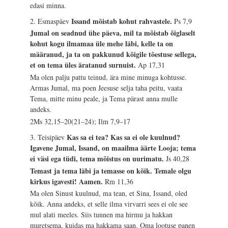
edasi minna.
Issand mõistab kohut rahvastele.
2. Esmaspäev
Ps 7,9
Jumal on seadnud ühe päeva, mil ta mõistab õiglaselt
kohut kogu ilmamaa üle mehe läbi, kelle ta on
määranud, ja ta on pakkunud kõigile tõestuse sellega,
et on tema üles äratanud surnuist.
Ap 17,31
Ma olen palju pattu teinud, ära mine minuga kohtusse.
Armas Jumal, ma poen Jeesuse selja taha peitu, vaata
Tema, mitte minu peale, ja Tema pärast anna mulle
andeks.
2Ms 32,15–20(21–24); Ilm 7,9–17
Kas sa ei tea? Kas sa ei ole kuulnud?
3. Teisipäev
Igavene Jumal, Issand, on maailma äärte Looja; tema
ei väsi ega tüdi, tema mõistus on uurimatu.
Js 40,28
Temast ja tema läbi ja temasse on kõik. Temale olgu
kirkus igavesti! Aamen.
Rm 11,36
Ma olen Sinust kuulnud, ma tean, et Sina, Issand, oled
kõik. Anna andeks, et selle ilma virvarri sees ei ole see
mul alati meeles. Siis tunnen ma hirmu ja hakkan
muretsema, kuidas ma hakkama saan. Oma lootuse panen