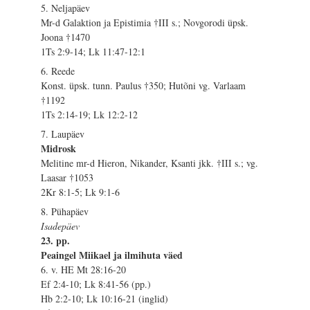
5. Neljapäev
Mr-d Galaktion ja Epistimia †III s.; Novgorodi üpsk.
Joona †1470
1Ts 2:9-14; Lk 11:47-12:1
6. Reede
Konst. üpsk. tunn. Paulus †350; Hutõni vg. Varlaam
†1192
1Ts 2:14-19; Lk 12:2-12
7. Laupäev
Midrosk
Melitine mr-d Hieron, Nikander, Ksanti jkk. †III s.; vg.
Laasar †1053
2Kr 8:1-5; Lk 9:1-6
8. Pühapäev
Isadepäev
23. pp.
Peaingel Miikael ja ilmihuta väed
6. v. HE Mt 28:16-20
Ef 2:4-10; Lk 8:41-56 (pp.)
Hb 2:2-10; Lk 10:16-21 (inglid)