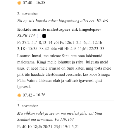
07.40
-
16.28
2. november
Nii on siis Jumala rahva hingamisaeg alles ees. Hb 4:9
Kõikide surnute mälestuspäev ehk hingedepäev
KLPR 174
Ps 27:2–5,7–8,13–14 või Ps 126:1–2,5–6;Tn 12:1b–
3;1Kr 15:35–38,42–44a või Hb 4:9–11;Mt 22:23–33
Lootuse Jumal, me tuleme Sinu ette oma lahkunuid
mälestama. Kingi meile lohutust ja rahu. Julgusta meid
usus, et need meie armsad on Sinu kätes, ning tõsta meie
pilk üle haudade ülestõusnud Jeesusele, kes koos Sinuga
Püha Vaimu ühtsuses elab ja valitseb igavesest ajast
igavesti.
07.42
-
16.26
3. november
Ma vihkan valet ja see on mu meelest jäle, ent Sinu
Seadust ma armastan. Ps 119:163
Ps 40:10-18;Jh 20:21-23;Ii 19:1-5,21