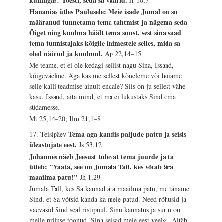
kuningas? Tõesti, seda sa väärid.
Jr 10,7
Hananias ütles Paulusele: Meie isade Jumal on su
määranud tunnetama tema tahtmist ja nägema seda
Õiget ning kuulma häält tema suust, sest sina saad
tema tunnistajaks kõigile inimestele selles, mida sa
oled näinud ja kuulnud.
Ap 22,14–15
Me teame, et ei ole kedagi sellist nagu Sina, Issand,
kõigeväeline. Aga kas me sellest kõneleme või hoiame
selle kalli teadmise ainult endale? Siis on ju sellest vähe
kasu. Issand, aita mind, et ma ei lukustaks Sind oma
südamesse.
Mt 25,14–20; Ilm 21,1–8
Tema aga kandis paljude pattu ja seisis
17. Teisipäev
üleastujate eest.
Js 53,12
Johannes näeb Jeesust tulevat tema juurde ja ta
ütleb: "Vaata, see on Jumala Tall, kes võtab ära
maailma patu!"
Jh 1,29
Jumala Tall, kes Sa kannad ära maailma patu, me täname
Sind, et Sa võtsid kanda ka meie patud. Need rõhusid ja
vaevasid Sind seal ristipuul. Sinu kannatus ja surm on
meile priiuse toonud. Sina seisad meie eest veelgi. Aitäh