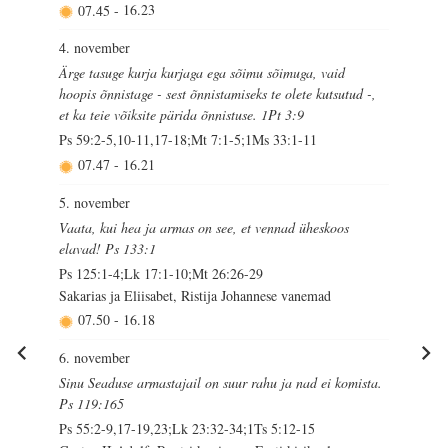
07.45
-
16.23
4. november
Ärge tasuge kurja kurjaga ega sõimu sõimuga, vaid
hoopis õnnistage - sest õnnistamiseks te olete kutsutud -,
et ka teie võiksite pärida õnnistuse. 1Pt 3:9
Ps 59:2-5,10-11,17-18;Mt 7:1-5;1Ms 33:1-11
07.47
-
16.21
5. november
Vaata, kui hea ja armas on see, et vennad üheskoos
elavad! Ps 133:1
Ps 125:1-4;Lk 17:1-10;Mt 26:26-29
Sakarias ja Eliisabet, Ristija Johannese vanemad
07.50
-
16.18
6. november
Sinu Seaduse armastajail on suur rahu ja nad ei komista.
Ps 119:165
Ps 55:2-9,17-19,23;Lk 23:32-34;1Ts 5:12-15