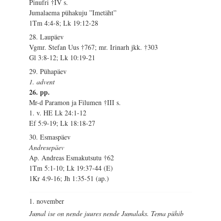
Pinufri †IV s.
Jumalaema pühakuju ”Imetäht”
1Tm 4:4-8; Lk 19:12-28
28. Laupäev
Vgmr. Stefan Uus †767; mr. Irinarh jkk. †303
Gl 3:8-12; Lk 10:19-21
29. Pühapäev
1. advent
26. pp.
Mr-d Paramon ja Filumen †III s.
1. v. HE Lk 24:1-12
Ef 5:9-19; Lk 18:18-27
30. Esmaspäev
Andresepäev
Ap. Andreas Esmakutsutu †62
1Tm 5:1-10; Lk 19:37-44 (E)
1Kr 4:9-16; Jh 1:35-51 (ap.)
1. november
Jumal ise on nende juures nende Jumalaks. Tema pühib