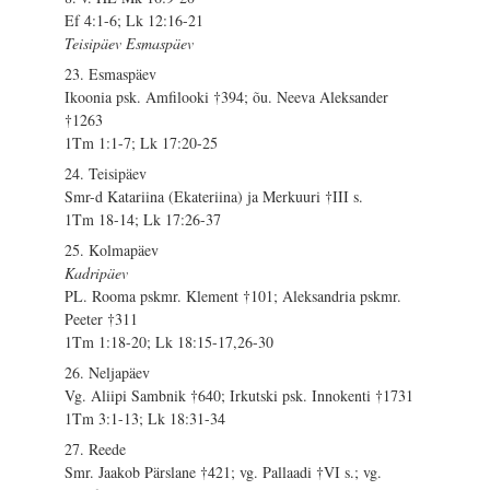
Ef 4:1-6; Lk 12:16-21
Teisipäev Esmaspäev
23. Esmaspäev
Ikoonia psk. Amfilooki †394; õu. Neeva Aleksander
†1263
1Tm 1:1-7; Lk 17:20-25
24. Teisipäev
Smr-d Katariina (Ekateriina) ja Merkuuri †III s.
1Tm 18-14; Lk 17:26-37
25. Kolmapäev
Kadripäev
PL. Rooma pskmr. Klement †101; Aleksandria pskmr.
Peeter †311
1Tm 1:18-20; Lk 18:15-17,26-30
26. Neljapäev
Vg. Aliipi Sambnik †640; Irkutski psk. Innokenti †1731
1Tm 3:1-13; Lk 18:31-34
27. Reede
Smr. Jaakob Pärslane †421; vg. Pallaadi †VI s.; vg.