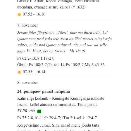
Gustav II Adolf, Rootsi kuningas, Eesti kirikuelu
uuendaja, evangeelse usu kaitsja († 1632)
07.52
-
16.16
7. november
Jeesus ütles jüngritele: „Tõesti, taas ma ütlen teile, kui
iganes maa peal kaks teie seast on ühel meelel mingi asja
suhtes, mida nad iganes paluvad, siis nad saavad selle
minu Isa käest, kes on taevas.“ Mt 18:19
Ps 62:2-13;Js 1:18-27;
Õhtul: Ps 108:2-7;Tn 4:1-14;Ps 108:2-7;Mk 6:45-52
07.55
-
16.14
8. november
24. pühapäev pärast nelipüha
Kahe riigi kodanik - Kuningate Kuningas ja isandate
Issand, kellel ainsana on surematus, Tema päralt
KLPR 289
Ps 75:2-8,10-11;Jr 29:4-7;1Tm 2:1-4;Lk 12:4-7
Kõigeväeline Jumal, Sina annad meile jõudu täita