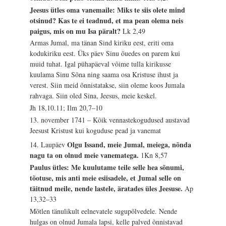
Jeesus ütles oma vanemaile: Miks te siis olete mind
otsinud? Kas te ei teadnud, et ma pean olema neis
paigus, mis on mu Isa päralt?
Lk 2,49
Armas Jumal, ma tänan Sind kiriku eest, eriti oma
kodukiriku eest. Üks päev Sinu õuedes on parem kui
muid tuhat. Igal pühapäeval võime tulla kirikusse
kuulama Sinu Sõna ning saama osa Kristuse ihust ja
verest. Siin meid õnnistatakse, siin oleme koos Jumala
rahvaga. Siin oled Sina, Jeesus, meie keskel.
Jh 18,10.11; Ilm 20,7–10
13. november 1741 – Kõik vennastekogudused austavad
Jeesust Kristust kui koguduse pead ja vanemat
Olgu Issand, meie Jumal, meiega, nõnda
14. Laupäev
nagu ta on olnud meie vanematega.
1Kn 8,57
Paulus ütles: Me kuulutame teile selle hea sõnumi,
tõotuse, mis anti meie esiisadele, et Jumal selle on
täitnud meile, nende lastele, äratades üles Jeesuse.
Ap
13,32–33
Mõtlen tänulikult eelnevatele sugupõlvedele. Nende
hulgas on olnud Jumala lapsi, kelle palved õnnistavad