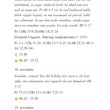
möödunud, ja nagu vahikord öösel. Sa uhud nad ära,
nad on nagu uni. Ps 90:4-5 või Ja nad kuuluvad mulle,
ütleb vägede Issand, on mu eraomand sel päeval, mille
ma valmistan. Ja ma olen neile armuline, nõnda nagu
mees on armuline oma pojale, kes teda teenib. Ml 3:17
Ps 1;Mk 13:9-20;4Ms 14:21-24
Elisabeth Ungarist, Tüüringi maakrahvinna († 1231)
Ps 1:1–3;Õp 31:10–31;Hb 13:7–9,15–16;Mt 25:31–40 (v
Lk 12:29-34);
13.48
08.20
-
15.52
18. november
Vaadake, vennad, kas ehk kellelgi teie seast ei ole kuri
süda, mis uskmatuses ära taganeb elavast Jumalast! Hb
3:12
Ps 77:2-13;Hb 13:1-6;1Kr 7:25-31
08.22
-
15.50
19. november