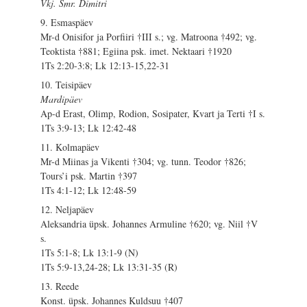
Vkj. Smr. Dimitri
9. Esmaspäev
Mr-d Onisifor ja Porfiiri †III s.; vg. Matroona †492; vg.
Teoktista †881; Egiina psk. imet. Nektaari †1920
1Ts 2:20-3:8; Lk 12:13-15,22-31
10. Teisipäev
Mardipäev
Ap-d Erast, Olimp, Rodion, Sosipater, Kvart ja Terti †I s.
1Ts 3:9-13; Lk 12:42-48
11. Kolmapäev
Mr-d Miinas ja Vikenti †304; vg. tunn. Teodor †826;
Tours’i psk. Martin †397
1Ts 4:1-12; Lk 12:48-59
12. Neljapäev
Aleksandria üpsk. Johannes Armuline †620; vg. Niil †V
s.
1Ts 5:1-8; Lk 13:1-9 (N)
1Ts 5:9-13,24-28; Lk 13:31-35 (R)
13. Reede
Konst. üpsk. Johannes Kuldsuu †407