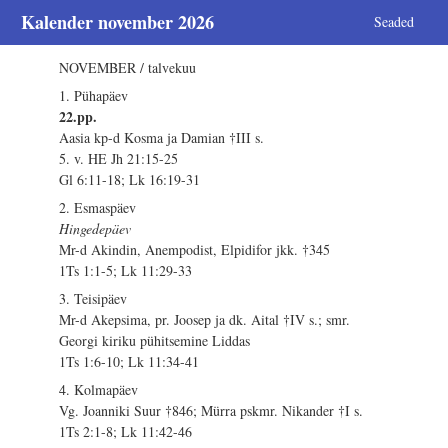
Kalender november 2026
Seaded
NOVEMBER / talvekuu
1. Pühapäev
22.pp.
Aasia kp-d Kosma ja Damian †III s.
5. v. HE Jh 21:15-25
Gl 6:11-18; Lk 16:19-31
2. Esmaspäev
Hingedepäev
Mr-d Akindin, Anempodist, Elpidifor jkk. †345
1Ts 1:1-5; Lk 11:29-33
3. Teisipäev
Mr-d Akepsima, pr. Joosep ja dk. Aital †IV s.; smr.
Georgi kiriku pühitsemine Liddas
1Ts 1:6-10; Lk 11:34-41
4. Kolmapäev
Vg. Joanniki Suur †846; Mürra pskmr. Nikander †I s.
1Ts 2:1-8; Lk 11:42-46