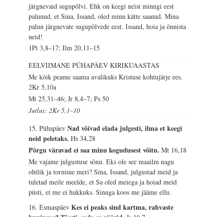
järgnevaid sugupõlvi. Ehk on keegi neist minugi eest
palunud, et Sina, Issand, oled minu kätte saanud. Mina
palun järgnevate sugupõlvede eest. Issand, hoia ja õnnista
neid!
1Pt 3,8–17; Ilm 20,11–15
EELVIIMANE PÜHAPÄEV KIRIKUAASTAS
Me kõik peame saama avalikuks Kristuse kohtujärje ees.
2Kr 5,10a
Mt 25,31–46; Jr 8,4–7; Ps 50
Jutlus: 2Kr 5,1–10
Nad võivad elada julgesti, ilma et keegi
15. Pühapäev
neid peletaks.
Hs 34,28
Põrgu väravad ei saa minu kogudusest võitu.
Mt 16,18
Me vajame julgustuse sõnu. Eks ole see maailm nagu
ohtlik ja tormine meri? Sina, Issand, julgustad meid ja
tuletad meile meelde, et Sa oled meiega ja hoiad meid
püsti, et me ei hukkuks. Sinuga koos me jääme ellu.
Kes ei peaks sind kartma, rahvaste
16. Esmaspäev