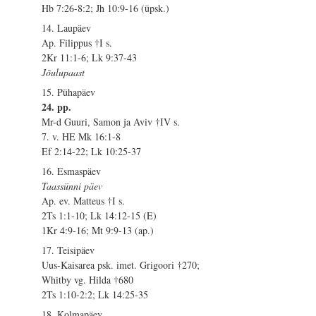
Hb 7:26-8:2; Jh 10:9-16 (üpsk.)
14. Laupäev
Ap. Filippus †I s.
2Kr 11:1-6; Lk 9:37-43
Jõulupaast
15. Pühapäev
24. pp.
Mr-d Guuri, Samon ja Aviv †IV s.
7. v. HE Mk 16:1-8
Ef 2:14-22; Lk 10:25-37
16. Esmaspäev
Taassünni päev
Ap. ev. Matteus †I s.
2Ts 1:1-10; Lk 14:12-15 (E)
1Kr 4:9-16; Mt 9:9-13 (ap.)
17. Teisipäev
Uus-Kaisarea psk. imet. Grigoori †270;
Whitby vg. Hilda †680
2Ts 1:10-2:2; Lk 14:25-35
18. Kolmapäev