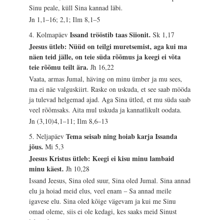
Sinu peale, küll Sina kannad läbi.
Jn 1,1–16; 2,1; Ilm 8,1–5
Issand trööstib taas Siionit.
4. Kolmapäev
Sk 1,17
Jeesus ütleb: Nüüd on teilgi muretsemist, aga kui ma
näen teid jälle, on teie süda rõõmus ja keegi ei võta
teie rõõmu teilt ära.
Jh 16,22
Vaata, armas Jumal, häving on minu ümber ja mu sees,
ma ei näe valguskiirt. Raske on uskuda, et see saab mööda
ja tulevad helgemad ajad. Aga Sina ütled, et mu süda saab
veel rõõmsaks. Aita mul uskuda ja kannatlikult oodata.
Jn (3,10)4,1–11; Ilm 8,6–13
Tema seisab ning hoiab karja Issanda
5. Neljapäev
jõus.
Mi 5,3
Jeesus Kristus ütleb: Keegi ei kisu minu lambaid
minu käest.
Jh 10,28
Issand Jeesus, Sina oled suur, Sina oled Jumal. Sina annad
elu ja hoiad meid elus, veel enam – Sa annad meile
igavese elu. Sina oled kõige vägevam ja kui me Sinu
omad oleme, siis ei ole kedagi, kes saaks meid Sinust