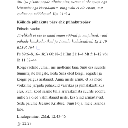
ära iga pisara nende silmist ning surma ei ole enam ega
leinamist ega kisendamist, ning valu ei ole enam, sest
endine on möödunud. Ilm 21:3-4
Kõikide pühakute päev ehk pühakutepäev
Pühade osadus
Järelikult ei ole te nüüd enam võõrad ja majalised, vaid
pühade kaaskodanikud ja Jumala kodakondsed. Ef 2:19
KLPR 164
Ps 89:6–8,16–18;Js 60:18–21;Ilm 21:1–4;Mt 5:1–12 või
Jh 11:32–44
Kõigeväeline Jumal, me mõtleme täna Sinu ees suurele
tunnistajate hulgale, keda Sina oled kõigil aegadel ja
kõigis paigus äratanud. Anna meile armu, et ka meie
võiksime järgida pühakuid väärikas ja jumalakartlikus
elus, kuni kord saame tulla ärarääkimata suurde rõõmu,
mille Sa oled valmistanud neile, kes Sind armastavad.
Seda palume Jeesuse Kristuse, Sinu Poja, meie Issanda
läbi.
Lisalugemine: 2Mak 12:43-46
22.28