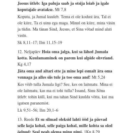
Jeesus ütleb: Iga paluja saab ja otsija leiab ja igale
koputajale avatakse.
Mt 7,8
Koputa, ja Jumal kuuleb. Tema ei ole kodust ära, Tal ei
ole kiire, Ta ei uinu ega maga. Minul on kiire, mina väsin
ja tüdin. Ma tänan Sind, Jeesus, et Sina võtad mind alati
vastu.
Sk 8,11–17; Ilm 11,15–19
Hoia oma jalga, kui sa lähed Jumala
12. Neljapäev
kotta. Kuulamaminek on parem kui alpide ohvriand.
Kg 4,17
Jäta oma and altari ette ja mine lepi esmalt ära oma
vennaga ja alles siis tule ja too oma and!
Mt 5,24
Kes võib tulla Jumala ligi? See, kes on laitmatu. Mina ei
ole laitmatu, kas ma ei tohi tulla? Issand, Sinu Sõna
ütleb: tohin küll, kui ma tahan Sind kuulda võtta, kui ma
igatsen paranemist.
Lk 9,51–56; Ilm 20,1–6
Et su silmad oleksid lahti ööd ja päevad
13. Reede
selle koja kohal, selle paiga kohal, mille kohta sa oled
öelnud: Seal peab olema minu nimi.
1Kn 8,29