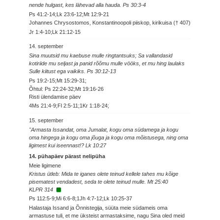
nende hulgast, kes lähevad alla hauda. Ps 30:3-4
Ps 41:2-14;Lk 23:6-12;Mt 12:9-21
Johannes Chrysostomos, Konstantinoopoli piiskop, kirikuisa († 407)
Jr 1:4-10;Lk 21:12-15
14. september
Sina muutsid mu kaebuse mulle ringtantsuks; Sa vallandasid
kotiriide mu seljast ja panid rõõmu mulle vööks, et mu hing laulaks
Sulle kiitust ega vaikiks. Ps 30:12-13
Ps 19:2-15;Mt 15:29-31;
Õhtul: Ps 22:24-32;Mt 19:16-26
Risti ülendamise päev
4Ms 21:4-9;Fl 2:5-11;1Kr 1:18-24;
15. september
"Armasta Issandat, oma Jumalat, kogu oma südamega ja kogu
oma hingega ja kogu oma jõuga ja kogu oma mõistusega, ning oma
ligimest kui iseennast!? Lk 10:27
14. pühapäev pärast nelipüha
Meie ligimene
Kristus ütleb: Mida te iganes olete teinud kellele tahes mu kõige
pisematest vendadest, seda te olete teinud mulle. Mt 25:40
KLPR 314
Ps 112:5-9;Mi 6:6-8;1Jh 4:7-12;Lk 10:25-37
Halastaja Issand ja Õnnistegija, süüta meie südameis oma
armastuse tuli, et me üksteist armastaksime, nagu Sina oled meid