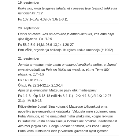
19. september
Kõike siis, mida te iganes tahate, et inimesed teile teeksid, tehke ka
nendele! Mt 7:12
Ps 137:1-6;Ap 4:32-37;3Jh 1-8,11
20. september
Õnnis on mees, kes on armuline ja annab laenuks, kes oma asju
ajab õigluses. Ps 112:5
Ps 56:2-5,9-14;Mt 26:6-13;Jk 1:26-27
Enn Võrk, organist ja helilooja, liturgiamuusika uuendaja († 1962)
21. september
Jumala armastus meie vastu on saanud avalikuks selles, et Jumal
oma ainusündinud Poja on läkitanud maailma, et me Tema läbi
elaksime. 1Jh 4:9
Ps 148;Jk 2:1-5;
Õhtul: Ps 22:24-32;Lk 2:13-14
Apostel ja evangelist Matteuse päev ehk madisepäev
Ps 1:1-3 Õp 3:13-18 (või Hs 3:4-11) 2Kr 4:1-6 (või 1Kr 12:27-
31a) Mt 9:9-13
Kõigeväeline Jumal, Sina kutsusid Matteuse tollipunktist oma
apostliks ja evangeeliumi kirjutajaks. Valgusta meie südameid oma
Püha Vaimuga, et me oma patud maha jätaksime, kõigile rikkuse
kiusatustele vastu seisaksime ja loobuksime omakasu taotlemisest.
Aita meil järgida Sinu Poega Jeesust Kristust, kes koos Sinuga
Püha Vaimu ühtsuses elab ja valitseb igavesest ajast igavesti.