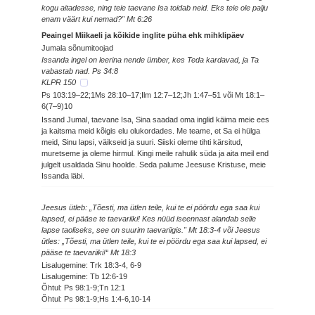
kogu aitadesse, ning teie taevane Isa toidab neid. Eks teie ole palju
enam väärt kui nemad?" Mt 6:26
Peaingel Miikaeli ja kõikide inglite püha ehk mihklipäev
Jumala sõnumitoojad
Issanda ingel on leerina nende ümber, kes Teda kardavad, ja Ta
vabastab nad. Ps 34:8
KLPR 150
Ps 103:19–22;1Ms 28:10–17;Ilm 12:7–12;Jh 1:47–51 või Mt 18:1–
6(7–9)10
Issand Jumal, taevane Isa, Sina saadad oma inglid käima meie ees
ja kaitsma meid kõigis elu olukordades. Me teame, et Sa ei hülga
meid, Sinu lapsi, väikseid ja suuri. Siiski oleme tihti kärsitud,
muretseme ja oleme hirmul. Kingi meile rahulik süda ja aita meil end
julgelt usaldada Sinu hoolde. Seda palume Jeesuse Kristuse, meie
Issanda läbi.
Jeesus ütleb: „Tõesti, ma ütlen teile, kui te ei pöördu ega saa kui
lapsed, ei pääse te taevariiki! Kes nüüd iseennast alandab selle
lapse taoliseks, see on suurim taevariigis." Mt 18:3-4 või Jeesus
ütles: „Tõesti, ma ütlen teile, kui te ei pöördu ega saa kui lapsed, ei
pääse te taevariiki!“ Mt 18:3
Lisalugemine: Trk 18:3-4, 6-9
Lisalugemine: Tb 12:6-19
Õhtul: Ps 98:1-9;Tn 12:1
Õhtul: Ps 98:1-9;Hs 1:4-6,10-14