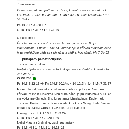
7. september
Peida oma pale mu pattude eest ning kustuta kõik mu pahateod!
Loo mulle, Jumal, puhas süda, ja uuenda mu sees kindel vaim! Ps
51:11-12
Ps 19:2-15;Js 26:1-6;
Õhtul: Ps 18:31-37;Lk 4:31-40
8. september
Üles taevasse vaadates õhkas Jeesus ja ütles kurdile ja
kidakeelsele: "Effata!?, see on "Avane!? ja ta kõrvad avanesid kohe
ja ta keelekütke pääses valla ning ta rääkis korralikult. Mk 7:34-35
13. pühapäev pärast nelipüha
Jeesus - meie aitaja
Rudjutud pilliroogu ei murra Ta katki ja hõõguvat tahti ei kustuta Ta
ära. Js 42:3
KLPR 264
Ps 30:3-6,12-13 või Ps 146:5-10;2Ms 4:10-12;2Kr 3:4-6;Mk 7:31-37
Issand Jumal, Sina üksi võid tervendada ihu ja hinge. Ava meie
kõrvad, et me kuuleksime Sinu püha sõna, ja puuduta meie huuli, et
me võiksime ühineda Sinu lunastatute kiituslauluga. Kuule meid
Jeesuse Kristuse, meie Issanda läbi, kes koos Sinuga Püha Vaimu
ühtsuses elab ja valitseb igavesest ajast igavesti.
Lisalugemine: Trk 1:13-15; 2:23-24
Õhtul: Ps 18:31-37;Js 38:1-20
Neitsi Maarja sündimine, ussimaarjapäev
Ps 13:6;Mi 5:1–4;Mt 1:1–16,18–23