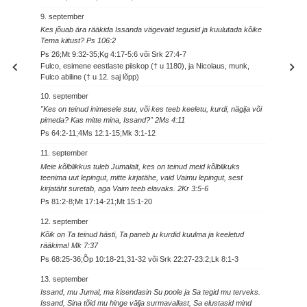
9. september
Kes jõuab ära rääkida Issanda vägevaid tegusid ja kuulutada kõike
Tema kiitust? Ps 106:2
Ps 26;Mt 9:32-35;Kg 4:17-5:6 või Srk 27:4-7
Fulco, esimene eestlaste piiskop († u 1180), ja Nicolaus, munk,
Fulco abiline († u 12. saj lõpp)
10. september
"Kes on teinud inimesele suu, või kes teeb keeletu, kurdi, nägija või
pimeda? Kas mitte mina, Issand?" 2Ms 4:11
Ps 64:2-11;4Ms 12:1-15;Mk 3:1-12
11. september
Meie kõlblikkus tuleb Jumalalt, kes on teinud meid kõlblikuks
teenima uut lepingut, mitte kirjatähe, vaid Vaimu lepingut, sest
kirjatäht suretab, aga Vaim teeb elavaks. 2Kr 3:5-6
Ps 81:2-8;Mt 17:14-21;Mt 15:1-20
12. september
Kõik on Ta teinud hästi, Ta paneb ju kurdid kuulma ja keeletud
rääkima! Mk 7:37
Ps 68:25-36;Õp 10:18-21,31-32 või Srk 22:27-23:2;Lk 8:1-3
13. september
Issand, mu Jumal, ma kisendasin Su poole ja Sa tegid mu terveks.
Issand, Sina tõid mu hinge välja surmavallast, Sa elustasid mind