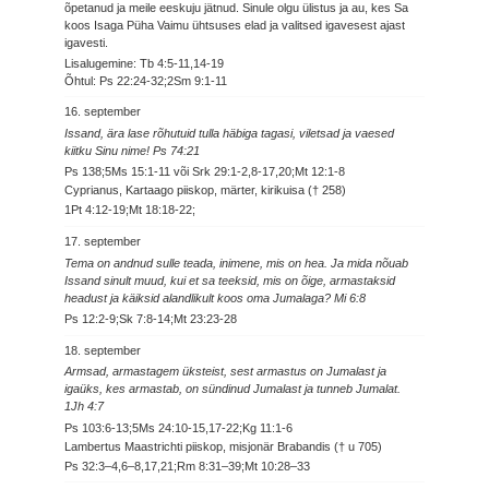
õpetanud ja meile eeskuju jätnud. Sinule olgu ülistus ja au, kes Sa
koos Isaga Püha Vaimu ühtsuses elad ja valitsed igavesest ajast
igavesti.
Lisalugemine: Tb 4:5-11,14-19
Õhtul: Ps 22:24-32;2Sm 9:1-11
16. september
Issand, ära lase rõhutuid tulla häbiga tagasi, viletsad ja vaesed
kiitku Sinu nime! Ps 74:21
Ps 138;5Ms 15:1-11 või Srk 29:1-2,8-17,20;Mt 12:1-8
Cyprianus, Kartaago piiskop, märter, kirikuisa († 258)
1Pt 4:12-19;Mt 18:18-22;
17. september
Tema on andnud sulle teada, inimene, mis on hea. Ja mida nõuab
Issand sinult muud, kui et sa teeksid, mis on õige, armastaksid
headust ja käiksid alandlikult koos oma Jumalaga? Mi 6:8
Ps 12:2-9;Sk 7:8-14;Mt 23:23-28
18. september
Armsad, armastagem üksteist, sest armastus on Jumalast ja
igaüks, kes armastab, on sündinud Jumalast ja tunneb Jumalat.
1Jh 4:7
Ps 103:6-13;5Ms 24:10-15,17-22;Kg 11:1-6
Lambertus Maastrichti piiskop, misjonär Brabandis († u 705)
Ps 32:3–4,6–8,17,21;Rm 8:31–39;Mt 10:28–33