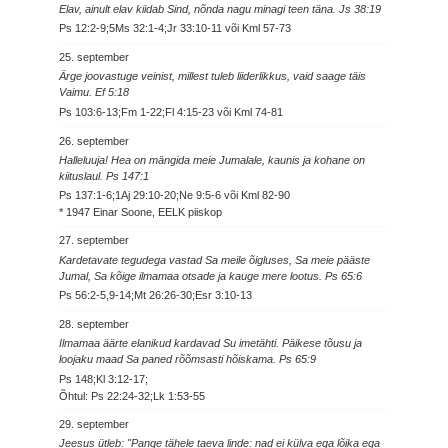
Elav, ainult elav kiidab Sind, nõnda nagu minagi teen täna. Js 38:19
Ps 12:2-9;5Ms 32:1-4;Jr 33:10-11 või Kml 57-73
25. september
Ärge joovastuge veinist, millest tuleb liiderlikkus, vaid saage täis
Vaimu. Ef 5:18
Ps 103:6-13;Fm 1-22;Fl 4:15-23 või Kml 74-81
26. september
Halleluuja! Hea on mängida meie Jumalale, kaunis ja kohane on
kiituslaul. Ps 147:1
Ps 137:1-6;1Aj 29:10-20;Ne 9:5-6 või Kml 82-90
* 1947 Einar Soone, EELK piiskop
27. september
Kardetavate tegudega vastad Sa meile õigluses, Sa meie pääste
Jumal, Sa kõige ilmamaa otsade ja kauge mere lootus. Ps 65:6
Ps 56:2-5,9-14;Mt 26:26-30;Esr 3:10-13
28. september
Ilmamaa äärte elanikud kardavad Su imetähti. Päikese tõusu ja
loojaku maad Sa paned rõõmsasti hõiskama. Ps 65:9
Ps 148;Kl 3:12-17;
Õhtul: Ps 22:24-32;Lk 1:53-55
29. september
Jeesus ütleb: "Pange tähele taeva linde: nad ei külva ega lõika ega