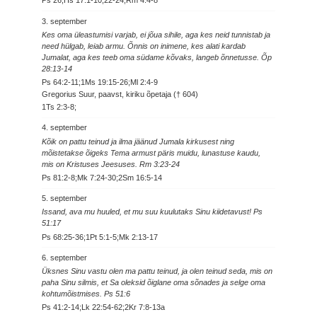
Ps 26;Hs 17:1-10,22-24;Rm 4:4-8
3. september
Kes oma üleastumisi varjab, ei jõua sihile, aga kes neid tunnistab ja
need hülgab, leiab armu. Õnnis on inimene, kes alati kardab
Jumalat, aga kes teeb oma südame kõvaks, langeb õnnetusse. Õp
28:13-14
Ps 64:2-11;1Ms 19:15-26;Ml 2:4-9
Gregorius Suur, paavst, kiriku õpetaja († 604)
1Ts 2:3-8;
4. september
Kõik on pattu teinud ja ilma jäänud Jumala kirkusest ning
mõistetakse õigeks Tema armust päris muidu, lunastuse kaudu,
mis on Kristuses Jeesuses. Rm 3:23-24
Ps 81:2-8;Mk 7:24-30;2Sm 16:5-14
5. september
Issand, ava mu huuled, et mu suu kuulutaks Sinu kiidetavust! Ps
51:17
Ps 68:25-36;1Pt 5:1-5;Mk 2:13-17
6. september
Üksnes Sinu vastu olen ma pattu teinud, ja olen teinud seda, mis on
paha Sinu silmis, et Sa oleksid õiglane oma sõnades ja selge oma
kohtumõistmises. Ps 51:6
Ps 41:2-14;Lk 22:54-62;2Kr 7:8-13a