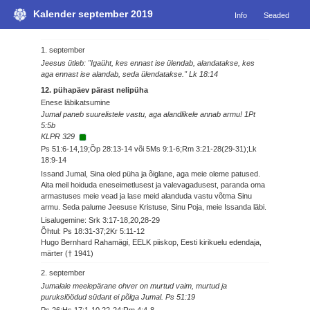
Kalender september 2019
Info
Seaded
1. september
Jeesus ütleb: "Igaüht, kes ennast ise ülendab, alandatakse, kes
aga ennast ise alandab, seda ülendatakse." Lk 18:14
12. pühapäev pärast nelipüha
Enese läbikatsumine
Jumal paneb suurelistele vastu, aga alandlikele annab armu! 1Pt
5:5b
KLPR 329
Ps 51:6-14,19;Õp 28:13-14 või 5Ms 9:1-6;Rm 3:21-28(29-31);Lk
18:9-14
Issand Jumal, Sina oled püha ja õiglane, aga meie oleme patused.
Aita meil hoiduda eneseimetlusest ja valevagadusest, paranda oma
armastuses meie vead ja lase meid alanduda vastu võtma Sinu
armu. Seda palume Jeesuse Kristuse, Sinu Poja, meie Issanda läbi.
Lisalugemine: Srk 3:17-18,20,28-29
Õhtul: Ps 18:31-37;2Kr 5:11-12
Hugo Bernhard Rahamägi, EELK piiskop, Eesti kirikuelu edendaja,
märter († 1941)
2. september
Jumalale meelepärane ohver on murtud vaim, murtud ja
purukslöödud südant ei põlga Jumal. Ps 51:19