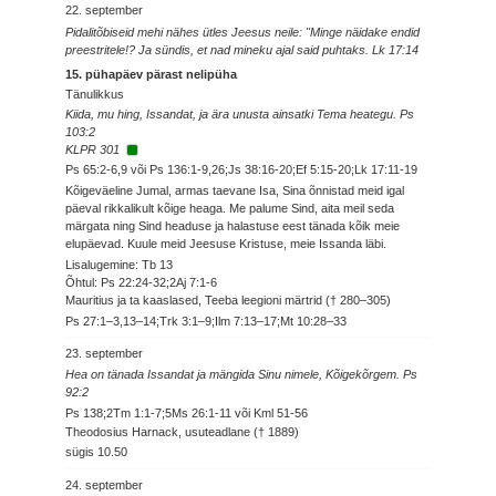
22. september
Pidalitõbiseid mehi nähes ütles Jeesus neile: "Minge näidake endid
preestritele!? Ja sündis, et nad mineku ajal said puhtaks. Lk 17:14
15. pühapäev pärast nelipüha
Tänulikkus
Kiida, mu hing, Issandat, ja ära unusta ainsatki Tema heategu. Ps
103:2
KLPR 301
Ps 65:2-6,9 või Ps 136:1-9,26;Js 38:16-20;Ef 5:15-20;Lk 17:11-19
Kõigeväeline Jumal, armas taevane Isa, Sina õnnistad meid igal
päeval rikkalikult kõige heaga. Me palume Sind, aita meil seda
märgata ning Sind headuse ja halastuse eest tänada kõik meie
elupäevad. Kuule meid Jeesuse Kristuse, meie Issanda läbi.
Lisalugemine: Tb 13
Õhtul: Ps 22:24-32;2Aj 7:1-6
Mauritius ja ta kaaslased, Teeba leegioni märtrid († 280–305)
Ps 27:1–3,13–14;Trk 3:1–9;Ilm 7:13–17;Mt 10:28–33
23. september
Hea on tänada Issandat ja mängida Sinu nimele, Kõigekõrgem. Ps
92:2
Ps 138;2Tm 1:1-7;5Ms 26:1-11 või Kml 51-56
Theodosius Harnack, usuteadlane († 1889)
sügis
10.50
24. september