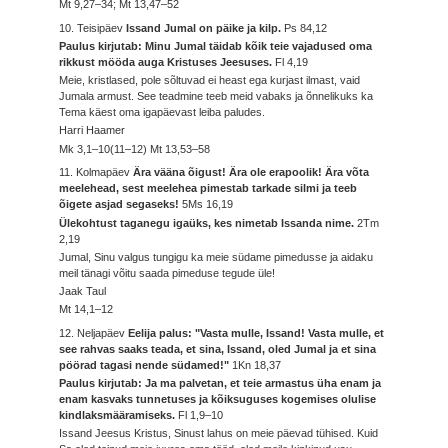
Mt 9,27–34; Mt 13,47–52
10. Teisipäev
Issand Jumal on päike ja kilp.
Ps 84,12
Paulus kirjutab: Minu Jumal täidab kõik teie vajadused oma
rikkust mööda auga Kristuses Jeesuses.
Fl 4,19
Meie, kristlased, pole sõltuvad ei heast ega kurjast ilmast, vaid
Jumala armust. See teadmine teeb meid vabaks ja õnnelikuks ka
Tema käest oma igapäevast leiba paludes.
Harri Haamer
Mk 3,1–10(11–12) Mt 13,53–58
11. Kolmapäev
Ära vääna õigust! Ära ole erapoolik! Ära võta
meelehead, sest meelehea pimestab tarkade silmi ja teeb
õigete asjad segaseks!
5Ms 16,19
Ülekohtust taganegu igaüks, kes nimetab Issanda nime.
2Tm
2,19
Jumal, Sinu valgus tungigu ka meie südame pimedusse ja aidaku
meil tänagi võitu saada pimeduse tegude üle!
Jaak Taul
Mt 14,1–12
12. Neljapäev
Eelija palus: "Vasta mulle, Issand! Vasta mulle, et
see rahvas saaks teada, et sina, Issand, oled Jumal ja et sina
pöörad tagasi nende südamed!"
1Kn 18,37
Paulus kirjutab: Ja ma palvetan, et teie armastus üha enam ja
enam kasvaks tunnetuses ja kõiksuguses kogemises olulise
kindlaksmääramiseks.
Fl 1,9–10
Issand Jeesus Kristus, Sinust lahus on meie päevad tühised. Kuid