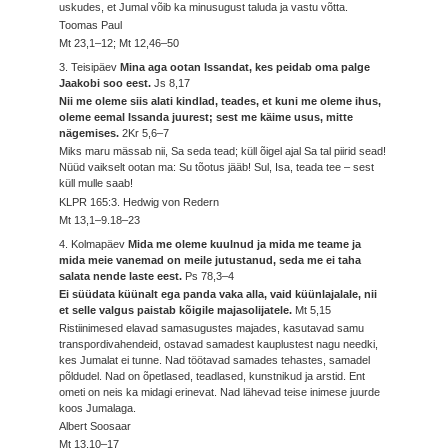
uskudes, et Jumal võib ka minusugust taluda ja vastu võtta.
Toomas Paul
Mt 23,1–12; Mt 12,46–50
3. Teisipäev
Mina aga ootan Issandat, kes peidab oma palge
Jaakobi soo eest.
Js 8,17
Nii me oleme siis alati kindlad, teades, et kuni me oleme ihus,
oleme eemal Issanda juurest; sest me käime usus, mitte
nägemises.
2Kr 5,6–7
Miks maru mässab nii, Sa seda tead; küll õigel ajal Sa tal piirid sead!
Nüüd vaikselt ootan ma: Su tõotus jääb! Sul, Isa, teada tee – sest
küll mulle saab!
KLPR 165:3. Hedwig von Redern
Mt 13,1–9.18–23
4. Kolmapäev
Mida me oleme kuulnud ja mida me teame ja
mida meie vanemad on meile jutustanud, seda me ei taha
salata nende laste eest.
Ps 78,3–4
Ei süüdata küünalt ega panda vaka alla, vaid küünlajalale, nii
et selle valgus paistab kõigile majasolijatele.
Mt 5,15
Ristiinimesed elavad samasugustes majades, kasutavad samu
transpordivahendeid, ostavad samadest kauplustest nagu needki,
kes Jumalat ei tunne. Nad töötavad samades tehastes, samadel
põldudel. Nad on õpetlased, teadlased, kunstnikud ja arstid. Ent
ometi on neis ka midagi erinevat. Nad lähevad teise inimese juurde
koos Jumalaga.
Albert Soosaar
Mt 13,10–17