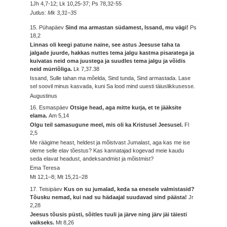
1Jh 4,7-12; Lk 10,25-37; Ps 78,32-55
Jutlus: Mk 3,31–35
15. Pühapäev
Sind ma armastan südamest, Issand, mu vägi!
Ps
18,2
Linnas oli keegi patune naine, see astus Jeesuse taha ta
jalgade juurde, hakkas nuttes tema jalgu kastma pisaratega ja
kuivatas neid oma juustega ja suudles tema jalgu ja võidis
neid mürriõliga.
Lk 7,37.38
Issand, Sulle tahan ma mõelda, Sind tunda, Sind armastada. Lase
sel soovil minus kasvada, kuni Sa lood mind uuesti täiuslikkusesse.
Augustinus
16. Esmaspäev
Otsige head, aga mitte kurja, et te jääksite
elama.
Am 5,14
Olgu teil samasugune meel, mis oli ka Kristusel Jeesusel.
Fl
2,5
Me räägime heast, heldest ja mõistvast Jumalast, aga kas me ise
oleme selle elav tõestus? Kas kannatajad kogevad meie kaudu
seda elavat headust, andeksandmist ja mõistmist?
Ema Teresa
Mt 12,1–8; Mt 15,21–28
17. Teisipäev
Kus on su jumalad, keda sa enesele valmistasid?
Tõusku nemad, kui nad su hädaajal suudavad sind päästa!
Jr
2,28
Jeesus tõusis püsti, sõitles tuuli ja järve ning järv jäi täiesti
vaikseks.
Mt 8,26