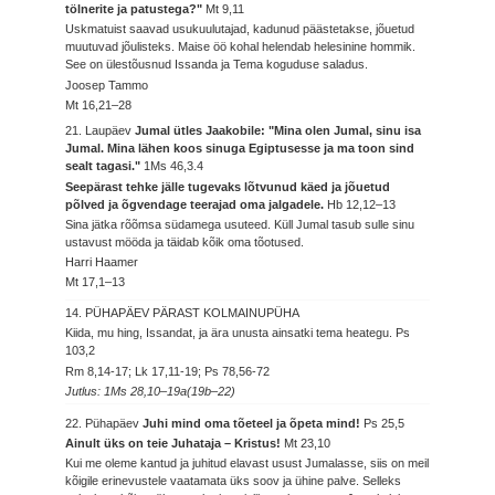
tölnerite ja patustega?"
Mt 9,11
Uskmatuist saavad usukuulutajad, kadunud päästetakse, jõuetud
muutuvad jõulisteks. Maise öö kohal helendab helesinine hommik.
See on ülestõusnud Issanda ja Tema koguduse saladus.
Joosep Tammo
Mt 16,21–28
21. Laupäev
Jumal ütles Jaakobile: "Mina olen Jumal, sinu isa
Jumal. Mina lähen koos sinuga Egiptusesse ja ma toon sind
sealt tagasi."
1Ms 46,3.4
Seepärast tehke jälle tugevaks lõtvunud käed ja jõuetud
põlved ja õgvendage teerajad oma jalgadele.
Hb 12,12–13
Sina jätka rõõmsa südamega usuteed. Küll Jumal tasub sulle sinu
ustavust mööda ja täidab kõik oma tõotused.
Harri Haamer
Mt 17,1–13
14. PÜHAPÄEV PÄRAST KOLMAINUPÜHA
Kiida, mu hing, Issandat, ja ära unusta ainsatki tema heategu.
Ps
103,2
Rm 8,14-17; Lk 17,11-19; Ps 78,56-72
Jutlus: 1Ms 28,10–19a(19b–22)
22. Pühapäev
Juhi mind oma tõeteel ja õpeta mind!
Ps 25,5
Ainult üks on teie Juhataja – Kristus!
Mt 23,10
Kui me oleme kantud ja juhitud elavast usust Jumalasse, siis on meil
kõigile erinevustele vaatamata üks soov ja ühine palve. Selleks