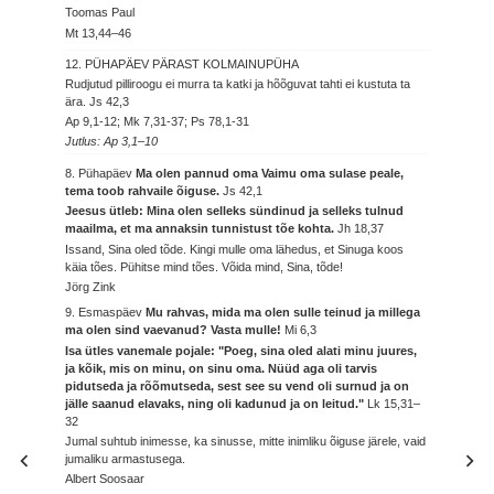
Toomas Paul
Mt 13,44–46
12. PÜHAPÄEV PÄRAST KOLMAINUPÜHA
Rudjutud pilliroogu ei murra ta katki ja hõõguvat tahti ei kustuta ta
ära.
Js 42,3
Ap 9,1-12; Mk 7,31-37; Ps 78,1-31
Jutlus: Ap 3,1–10
8. Pühapäev
Ma olen pannud oma Vaimu oma sulase peale,
tema toob rahvaile õiguse.
Js 42,1
Jeesus ütleb: Mina olen selleks sündinud ja selleks tulnud
maailma, et ma annaksin tunnistust tõe kohta.
Jh 18,37
Issand, Sina oled tõde. Kingi mulle oma lähedus, et Sinuga koos
käia tões. Pühitse mind tões. Võida mind, Sina, tõde!
Jörg Zink
9. Esmaspäev
Mu rahvas, mida ma olen sulle teinud ja millega
ma olen sind vaevanud? Vasta mulle!
Mi 6,3
Isa ütles vanemale pojale: "Poeg, sina oled alati minu juures,
ja kõik, mis on minu, on sinu oma. Nüüd aga oli tarvis
pidutseda ja rõõmutseda, sest see su vend oli surnud ja on
jälle saanud elavaks, ning oli kadunud ja on leitud."
Lk 15,31–
32
Jumal suhtub inimesse, ka sinusse, mitte inimliku õiguse järele, vaid
jumaliku armastusega.
Albert Soosaar