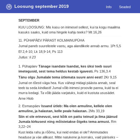
Loosung september 2019
Info
Seaded
SEPTEMBER
KUU LOOSUNG: Mis kasu on inimesel sellest, kui ta kogu maailma
kasuks saaks, kuid oma hingele kahju teeks?
Mt 16,26
11. PÜHAPÄEV PÄRAST KOLMAINUPÜHA
Jumal paneb suurelistele vastu, aga alandlikele annab armu.
1Pt 5,5
Ef 2,4-10; Lk 18,9-14; Ps 113
Jutlus: Ii 23
1. Pühapäev
Tänage isandate Isandat, kes üksi teeb suuri
imetegusid, sest tema heldus kestab igavesti.
Ps 136,3.4
Tänu olgu Jumalale tema ütlemata suure anni eest!
2Kr 9,15
Jumal on tõesti väga hea. Kus vähegi midagi päästa annab, seal
teeb ta seda kindlasti! Jumal võib inimesi proovile panna, kuid ta ei
murra kedagi. Ta võib jääda varjatuks, kuid ei kustuta ususädet.
Arne Hiob
2. Esmaspäev
Issand ütleb: Ma olen armuline, kellele olen
armuline, ja halastan, kelle peale halastan.
2Ms 33,19
Siin ei ole erinevust, sest kõik on pattu teinud ja ilma jäänud
Jumala kirkusest ning mõistetakse õigeks tema armust.
Rm
3,22–24
Kust leida rahu ja rõõmu, kui neid endas ei ole? Ammutades
headuse ja väe allikast. Mitte natukene ja korraks, vaid päriseks –