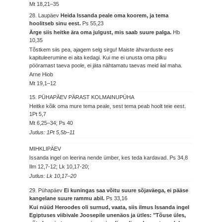
Mt 18,21–35
28. Laupäev
Heida Issanda peale oma koorem, ja tema
hoolitseb sinu eest.
Ps 55,23
Ärge siis heitke ära oma julgust, mis saab suure palga.
Hb
10,35
Tõstkem siis pea, ajagem selg sirgu! Maiste ähvarduste ees
kapituleerumine ei aita kedagi. Kui me ei unusta oma pilku
pööramast taeva poole, ei jäta nähtamatu taevas meid iial maha.
Arne Hiob
Mt 19,1–12
15. PÜHAPÄEV PÄRAST KOLMAINUPÜHA
Heitke kõik oma mure tema peale, sest tema peab hoolt teie eest.
1Pt 5,7
Mt 6,25–34; Ps 40
Jutlus: 1Pt 5,5b–11
MIHKLIPÄEV
Issanda ingel on leerina nende ümber, kes teda kardavad.
Ps 34,8
Ilm 12,7-12; Lk 10,17-20;
Jutlus: Lk 10,17–20
29. Pühapäev
Ei kuningas saa võitu suure sõjaväega, ei pääse
kangelane suure rammu abil.
Ps 33,16
Kui nüüd Heroodes oli surnud, vaata, siis ilmus Issanda ingel
Egiptuses viibivale Joosepile unenäos ja ütles: "Tõuse üles,