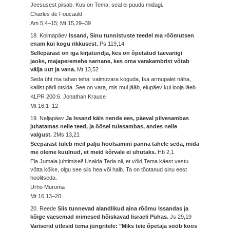
Jeesusest piisab. Kus on Tema, seal ei puudu midagi.
Charles de Foucauld
Am 5,4–15; Mt 15,29–39
18. Kolmapäev
Issand, Sinu tunnistuste teedel ma rõõmutsen
enam kui kogu rikkusest.
Ps 119,14
Sellepärast on iga kirjatundja, kes on õpetatud taevariigi
jaoks, majaperemehe sarnane, kes oma varakambrist võtab
välja uut ja vana.
Mt 13,52
Seda üht ma tahan teha: vaimuvara koguda, Isa armupalet näha,
kallist pärli otsida. See on vara, mis mul jääb, elupäev kui looja läeb.
KLPR 200:6. Jonathan Krause
Mt 16,1–12
19. Neljapäev
Ja Issand käis nende ees, päeval pilvesambas
juhatamas neile teed, ja öösel tulesambas, andes neile
valgust.
2Ms 13,21
Seepärast tuleb meil palju hoolsamini panna tähele seda, mida
me oleme kuulnud, et meid kõrvale ei uhutaks.
Hb 2,1
Ela Jumala juhtimisel! Usalda Teda nii, et võid Tema käest vastu
võtta kõike, olgu see siis hea või halb. Ta on tõotanud sinu eest
hoolitseda.
Urho Muroma
Mt 16,13–20
20. Reede
Siis tunnevad alandlikud aina rõõmu Issandas ja
kõige vaesemad inimesed hõiskavad Iisraeli Pühas.
Js 29,19
Variserid ütlesid tema jüngritele: "Miks teie õpetaja sööb koos