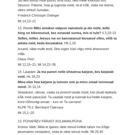
Sa oled teinud meie juures oma tööd, oled meile kinkinud usu
Sinusse. Palume, hoia ja tugevda meid, nii et kõik, mida me teeme,
oleks tehtud Jumalas.
Friedrich Christoph Oetinger
Mt 14,13–21
13. Reede
Miks antakse valgust vaevatule ja elu neile, kelle
hing on kibestunud, kes ootavad surma, mis ei tule?
Ii 3,20–21
Selles, milles Jeesus ise on kannatanud kiusatud olles, võib ta
aidata neid, keda kiusatakse.
Hb 2,18
Issand, näita mulle teed, Sinu tugev käsi viigu mind ahastusest
välja.
Olaus Petri
Mt 12,15–21; Mt 14,22–36
14. Laupäev
Ja ma panen neile üheainsa karjase, kes karjatab
neid.
Hs 34,23
Mina olen hea karjane ja tunnen omi ja minu omad tunnevad
mind.
Jh 10,14
Seepärast, rahvas, vaata sa preestri peale nüüd, kes jõuab lepitada
kõik meie patusüüd. Ta saadab meid ja kannab kui helde karjane,
kord rõõmuriigi annab – kes on Ta sarnane!
KLPR 75:2. Bernhard Clairvaux
Mt 15,1–20
13. PÜHAPÄEV PÄRAST KOLMAINUPÜHA
Kristus ütleb: Mida te iganes olete teinud kellele tahes mu kõige
pisematest vendadest, seda te olete teinud mulle.
Mt 25,40