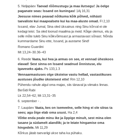
5. Neljapäev
Taevad rõõmustugu ja maa ilutsegu! Ja öelge
paganate seas: Issand on kuningas!
1Aj 16,31
Jeesuse nimes peavad nõtkuma kõik põlved, niihästi
taevaliste kui maapealsete kui ka maa-aluste omad.
Fl 2,10
Issand, elav Jumal, Sina oled üksainus ning Sinu kõrval ei ole
kedagi teist. Sa oled loonud maailma ja meid. Kõige olemus, elu ja
selle mõte tuleb Sinu kõikvõimsast ja armastavast sõnast. Nõnda
kummardame Sinu ette, Issand, ja austame Sind!
Romano Guardini
Mt 13,24–30.36–43
6. Reede
Vaata, kui hea ja armas on see, et vennad üheskoos
elavad! Sest sinna on Issand seadnud õnnistuse, elu
igaveseks ajaks.
Ps 133,1.3
Vennaarmastuses olge üksteise vastu hellad, vastastikuses
austuses jõudke üksteisest ette!
Rm 12,10
Pühendu rahule algul oma majas, siis tänaval ja viimaks linnas.
Beršidi Rabi
Lk 22,54–62; Mt 13,31–35
6. september - .
7. Laupäev
Vaata, kes on isemeelne, selle hing ei ole siiras ta
sees; aga õige elab oma usust.
Ha 2,4
Võtke enda peale minu ike ja õppige minult, sest mina olen
tasane ja südamelt alandlik; ja te leiate hingamise oma
hingedele.
Mt 11,29
Kõrkus jätab taevariigi ukse taha ka pühaku.