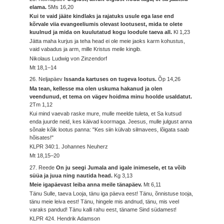
elama.
5Ms 16,20
Kui te vaid jääte kindlaks ja rajatuks usule ega lase end
kõrvale viia evangeeliumis olevast lootusest, mida te olete
kuulnud ja mida on kuulutatud kogu loodule taeva all.
Kl 1,23
Jätta maha kurjus ja teha head ei ole meie jaoks karm kohustus,
vaid vabadus ja arm, mille Kristus meile kingib.
Nikolaus Ludwig von Zinzendorf
Mt 18,1–14
26. Neljapäev
Issanda kartuses on tugeva lootus.
Õp 14,26
Ma tean, kellesse ma olen uskuma hakanud ja olen
veendunud, et tema on vägev hoidma minu hoolde usaldatut.
2Tm 1,12
Kui mind vaevab raske mure, mulle meelde tuleta, et Sa kutsud
enda juurde neid, kes käivad koormaga. Jeesus, mulle julgust anna
sõnale kõik lootus panna: "Kes siin külvab silmavees, lõigata saab
hõisates!"
KLPR 340:1. Johannes Neuherz
Mt 18,15–20
27. Reede
On ju seegi Jumala and igale inimesele, et ta võib
süüa ja juua ning nautida head.
Kg 3,13
Meie igapäevast leiba anna meile tänapäev.
Mt 6,11
Tänu Sulle, taeva Looja, tänu iga päeva eest! Tänu, õnnistuse tooja,
tänu meie leiva eest! Tänu, hingele mis andnud, tänu, mis veel
varaks pandud! Tänu kalli rahu eest, täname Sind südamest!
KLPR 424. Hendrik Adamson