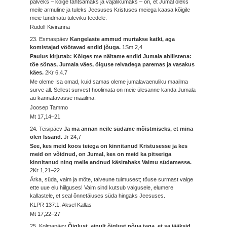
palveks – kõige tähtsamaks ja vajalikumaks – on, et Jumal oleks
meile armuline ja tuleks Jeesuses Kristuses meiega kaasa kõigile
meie tundmatu tuleviku teedele.
Rudolf Kiviranna
23. Esmaspäev
Kangelaste ammud murtakse katki, aga
komistajad vöötavad endid jõuga.
1Sm 2,4
Paulus kirjutab: Kõiges me näitame endid Jumala abilistena:
tõe sõnas, Jumala väes, õiguse relvadega paremas ja vasakus
käes.
2Kr 6,4.7
Me oleme Isa omad, kuid samas oleme jumalavaenuliku maailma
surve all. Sellest survest hoolimata on meie ülesanne kanda Jumala
au kannatavasse maailma.
Joosep Tammo
Mt 17,14–21
24. Teisipäev
Ja ma annan neile südame mõistmiseks, et mina
olen Issand.
Jr 24,7
See, kes meid koos teiega on kinnitanud Kristusesse ja kes
meid on võidnud, on Jumal, kes on meid ka pitseriga
kinnitanud ning meile andnud käsirahaks Vaimu südamesse.
2Kr 1,21–22
Ärka, süda, vaim ja mõte, talveune tuimusest; tõuse surmast valge
ette uue elu hiilguses! Vaim sind kutsub valgusele, elumere
kallastele, et seal õnnetäiuses süda hingaks Jeesuses.
KLPR 137:1. Aksel Kallas
Mt 17,22–27
25. Kolmapäev
Õiglust, ainult õiglust nõua taga, et sa jääksid