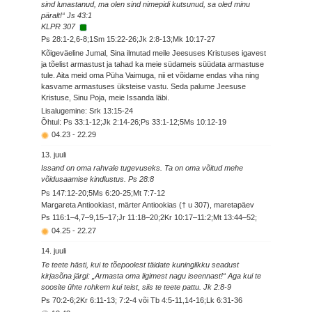
sind lunastanud, ma olen sind nimepidi kutsunud, sa oled minu
päralt!“ Js 43:1
KLPR 307
Ps 28:1-2,6-8;1Sm 15:22-26;Jk 2:8-13;Mk 10:17-27
Kõigeväeline Jumal, Sina ilmutad meile Jeesuses Kristuses igavest
ja tõelist armastust ja tahad ka meie südameis süüdata armastuse
tule. Aita meid oma Püha Vaimuga, nii et võidame endas viha ning
kasvame armastuses üksteise vastu. Seda palume Jeesuse
Kristuse, Sinu Poja, meie Issanda läbi.
Lisalugemine: Srk 13:15-24
Õhtul: Ps 33:1-12;Jk 2:14-26;Ps 33:1-12;5Ms 10:12-19
04.23
-
22.29
13. juuli
Issand on oma rahvale tugevuseks. Ta on oma võitud mehe
võidusaamise kindlustus. Ps 28:8
Ps 147:12-20;5Ms 6:20-25;Mt 7:7-12
Margareta Antiookiast, märter Antiookias († u 307), maretapäev
Ps 116:1–4,7–9,15–17;Jr 11:18–20;2Kr 10:17–11:2;Mt 13:44–52;
04.25
-
22.27
14. juuli
Te teete hästi, kui te tõepoolest täidate kuninglikku seadust
kirjasõna järgi: „Armasta oma ligimest nagu iseennast!“ Aga kui te
soosite ühte rohkem kui teist, siis te teete pattu. Jk 2:8-9
Ps 70:2-6;2Kr 6:11-13; 7:2-4 või Tb 4:5-11,14-16;Lk 6:31-36