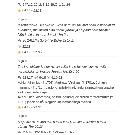
Ps 147:12-20;Lk 6:12-19;Gl 1:11-24
04.14
-
22.36
7. juuli
Issand rääkis Hesekielile: „Neil lastel on jultunud näod ja paadunud
südamed; ma läkitan sind nende juurde ja sa pead neile ütlema:
Nõnda ütleb Issand Jumal.“ Hs 2:4
Ps 70:2-6;1Ms 35:1-4,9-15;Ap 12:1-11
22.29
04.16
-
22.35
8. juuli
Te olete ehitatud hooneks apostlite ja prohvetite alusele, mille
nurgakiviks on Kristus Jeesus ise. Ef 2:20
Ps 123;2Tm 4:6-18;Mt 8:18-22
Adrian Virginius († 1706), Andreas Virginius († 1701), Johann
Hornung († 1715), pastorid, piiblitõlkijad, lauluraamatu koostajad ja
kirikulaulu edendajad
Aksel Erich Vooremaa, pastor, nõukogude riikliku terrori märter (†
1941) ja teised nõukogude okupatsiooniaja märtrid
04.17
-
22.34
9. juuli
Kogu maale on kostnud nende hääl ja ilmamaa äärteni nende
sõnad. Rm 10:18
Ps 115:1-3,12-18;Ap 13:1-3;Rm 16:1-7