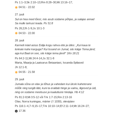
Ps 1:1–3;Sk 2:10–13;Rm 8:28–30;Mt 13:16–17;
04.51
-
22.02
27. juuli
Sul on hea meel tõest, mis asub südame põhjas, ja salajas annad
Sa mulle tarkust teada. Ps 51:8
Ps 26;2Jh 1-9;Js 10:1-3
04.53
-
22.00
28. juuli
Karmeli mäel astus Eelija kogu rahva ette ja ütles: „Kui kaua te
lonkate kahe karguga? Kui Issand on Jumal, siis käige Tema järel;
aga kui Baal on see, siis käige tema järel!“ 1Kn 18:21
Ps 64:2-11;Mt 24:4-14;Js 32:1-8
Marta, Maarja ja Laatsarus Betaaniast, Issanda õpilased
Jh 12:1-8;
04.55
-
21.58
29. juuli
Jumala sõna on elav ja tõhus ja vahedam kui ükski kaheterane
mõõk ning tungib läbi, kuni ta eraldab hinge ja vaimu, liigesed ja üdi,
ning on südame meelsuse ja kaalutluste hindaja. Hb 4:12
Ps 81:2-8;Mi 3:5-12 või Trk 1:7-15;Rm 2:13-16
Olav, Norra kuningas, märter († 1030), olevipäev
Ps 116:1–4,7–9,15–17;Trk 10:10–14;Ef 2:11–14;Mt 16:24–27;
17.36