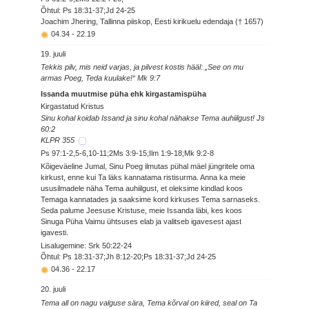
Õhtul: Ps 18:31-37;Jd 24-25
Joachim Jhering, Tallinna piiskop, Eesti kirikuelu edendaja († 1657)
04.34
-
22.19
19. juuli
Tekkis pilv, mis neid varjas, ja pilvest kostis hääl: „See on mu
armas Poeg, Teda kuulake!“ Mk 9:7
Issanda muutmise püha ehk kirgastamispüha
Kirgastatud Kristus
Sinu kohal koidab Issand ja sinu kohal nähakse Tema auhiilgust! Js
60:2
KLPR 355
Ps 97:1-2,5-6,10-11;2Ms 3:9-15;Ilm 1:9-18;Mk 9:2-8
Kõigeväeline Jumal, Sinu Poeg ilmutas pühal mäel jüngritele oma
kirkust, enne kui Ta läks kannatama ristisurma. Anna ka meie
ususilmadele näha Tema auhiilgust, et oleksime kindlad koos
Temaga kannatades ja saaksime kord kirkuses Tema sarnaseks.
Seda palume Jeesuse Kristuse, meie Issanda läbi, kes koos
Sinuga Püha Vaimu ühtsuses elab ja valitseb igavesest ajast
igavesti.
Lisalugemine: Srk 50:22-24
Õhtul: Ps 18:31-37;Jh 8:12-20;Ps 18:31-37;Jd 24-25
04.36
-
22.17
20. juuli
Tema all on nagu valguse sära, Tema kõrval on kiired, seal on Ta