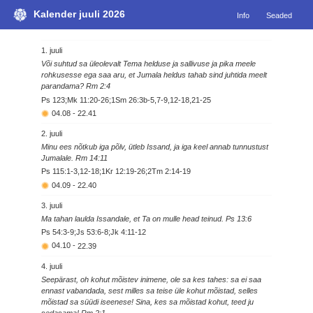
Kalender juuli 2026
Info
Seaded
1. juuli
Või suhtud sa üleolevalt Tema helduse ja sallivuse ja pika meele
rohkusesse ega saa aru, et Jumala heldus tahab sind juhtida meelt
parandama? Rm 2:4
Ps 123;Mk 11:20-26;1Sm 26:3b-5,7-9,12-18,21-25
04.08
-
22.41
2. juuli
Minu ees nõtkub iga põlv, ütleb Issand, ja iga keel annab tunnustust
Jumalale. Rm 14:11
Ps 115:1-3,12-18;1Kr 12:19-26;2Tm 2:14-19
04.09
-
22.40
3. juuli
Ma tahan laulda Issandale, et Ta on mulle head teinud. Ps 13:6
Ps 54:3-9;Js 53:6-8;Jk 4:11-12
04.10
-
22.39
4. juuli
Seepärast, oh kohut mõistev inimene, ole sa kes tahes: sa ei saa
ennast vabandada, sest milles sa teise üle kohut mõistad, selles
mõistad sa süüdi iseenese! Sina, kes sa mõistad kohut, teed ju