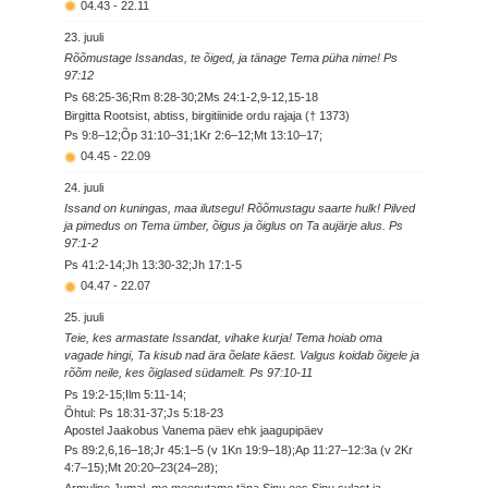
04.43
-
22.11
23. juuli
Rõõmustage Issandas, te õiged, ja tänage Tema püha nime! Ps
97:12
Ps 68:25-36;Rm 8:28-30;2Ms 24:1-2,9-12,15-18
Birgitta Rootsist, abtiss, birgitiinide ordu rajaja († 1373)
Ps 9:8–12;Õp 31:10–31;1Kr 2:6–12;Mt 13:10–17;
04.45
-
22.09
24. juuli
Issand on kuningas, maa ilutsegu! Rõõmustagu saarte hulk! Pilved
ja pimedus on Tema ümber, õigus ja õiglus on Ta aujärje alus. Ps
97:1-2
Ps 41:2-14;Jh 13:30-32;Jh 17:1-5
04.47
-
22.07
25. juuli
Teie, kes armastate Issandat, vihake kurja! Tema hoiab oma
vagade hingi, Ta kisub nad ära õelate käest. Valgus koidab õigele ja
rõõm neile, kes õiglased südamelt. Ps 97:10-11
Ps 19:2-15;Ilm 5:11-14;
Õhtul: Ps 18:31-37;Js 5:18-23
Apostel Jaakobus Vanema päev ehk jaagupipäev
Ps 89:2,6,16–18;Jr 45:1–5 (v 1Kn 19:9–18);Ap 11:27–12:3a (v 2Kr
4:7–15);Mt 20:20–23(24–28);