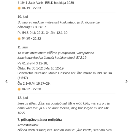
† 1941 Jaak Varik, EELK hooldaja 1939
04.19
-
22.33
10. juuli
Su suure headuse mälestust kuulutatagu ja Su õiguse üle
hõisatagu! Ps 145:7
Ps 54:3-9;Lk 22:31-34;2Kr 12:1-10
04.20
-
22.32
11. juuli
Te ei ole nüüd enam võõrad ja majalised, vaid pühade
kaaskodanikud ja Jumala kodakondsed. Ef 2:19
Ps 61:2-9;Fl 3:12-16;
Õhtul: Ps 33:1-12;5Ms 10:12-19
Benedictus Nursiast, Monte Cassino abt, õhtumaise munkluse isa
(† 547)
Õp 2:1–9;Mt 19:27–29;
04.22
-
22.30
12. juuli
Jeesus ütles: „Üks asi puudub sul. Mine müü kõik, mis sul on, ja
anna vaestele, ja sul on aare taevas, ning tule järgne mulle!“ Mk
10:21
7. pühapäev pärast nelipüha
Armastuskäsk
Nõnda ütleb Issand, kes sind on loonud: „Ära karda, sest ma olen