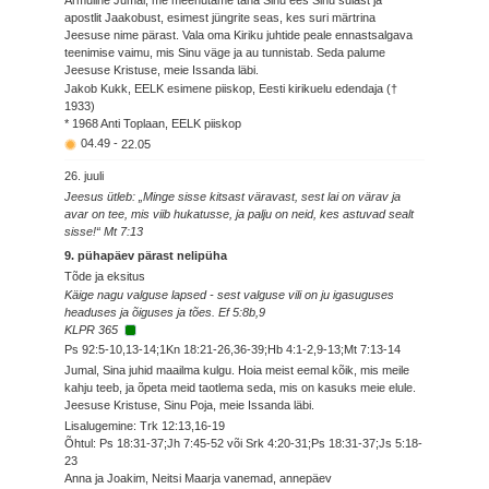
Armuline Jumal, me meenutame täna Sinu ees Sinu sulast ja
apostlit Jaakobust, esimest jüngrite seas, kes suri märtrina
Jeesuse nime pärast. Vala oma Kiriku juhtide peale ennastsalgava
teenimise vaimu, mis Sinu väge ja au tunnistab. Seda palume
Jeesuse Kristuse, meie Issanda läbi.
Jakob Kukk, EELK esimene piiskop, Eesti kirikuelu edendaja (†
1933)
* 1968 Anti Toplaan, EELK piiskop
04.49
-
22.05
26. juuli
Jeesus ütleb: „Minge sisse kitsast väravast, sest lai on värav ja
avar on tee, mis viib hukatusse, ja palju on neid, kes astuvad sealt
sisse!“ Mt 7:13
9. pühapäev pärast nelipüha
Tõde ja eksitus
Käige nagu valguse lapsed - sest valguse vili on ju igasuguses
headuses ja õiguses ja tões. Ef 5:8b,9
KLPR 365
Ps 92:5-10,13-14;1Kn 18:21-26,36-39;Hb 4:1-2,9-13;Mt 7:13-14
Jumal, Sina juhid maailma kulgu. Hoia meist eemal kõik, mis meile
kahju teeb, ja õpeta meid taotlema seda, mis on kasuks meie elule.
Jeesuse Kristuse, Sinu Poja, meie Issanda läbi.
Lisalugemine: Trk 12:13,16-19
Õhtul: Ps 18:31-37;Jh 7:45-52 või Srk 4:20-31;Ps 18:31-37;Js 5:18-
23
Anna ja Joakim, Neitsi Maarja vanemad, annepäev