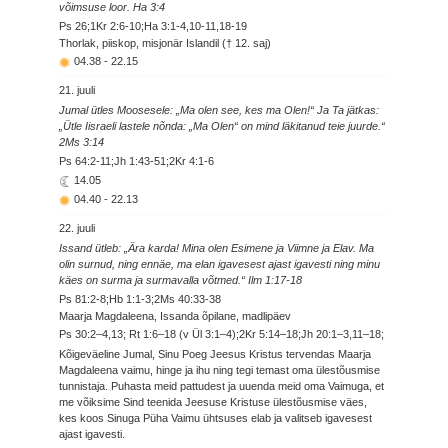
võimsuse loor. Ha 3:4
Ps 26;1Kr 2:6-10;Ha 3:1-4,10-11,18-19
Thorlak, piiskop, misjonär Islandil († 12. saj)
04.38
-
22.15
21. juuli
Jumal ütles Moosesele: „Ma olen see, kes ma Olen!“ Ja Ta jätkas:
„Ütle Iisraeli lastele nõnda: „Ma Olen“ on mind läkitanud teie juurde.“
2Ms 3:14
Ps 64:2-11;Jh 1:43-51;2Kr 4:1-6
14.05
04.40
-
22.13
22. juuli
Issand ütleb: „Ära karda! Mina olen Esimene ja Viimne ja Elav. Ma
olin surnud, ning ennäe, ma elan igavesest ajast igavesti ning minu
käes on surma ja surmavalla võtmed.“ Ilm 1:17-18
Ps 81:2-8;Hb 1:1-3;2Ms 40:33-38
Maarja Magdaleena, Issanda õpilane, madlipäev
Ps 30:2–4,13; Rt 1:6–18 (v Ül 3:1–4);2Kr 5:14–18;Jh 20:1–3,11–18;
Kõigeväeline Jumal, Sinu Poeg Jeesus Kristus tervendas Maarja
Magdaleena vaimu, hinge ja ihu ning tegi temast oma ülestõusmise
tunnistaja. Puhasta meid pattudest ja uuenda meid oma Vaimuga, et
me võiksime Sind teenida Jeesuse Kristuse ülestõusmise väes,
kes koos Sinuga Püha Vaimu ühtsuses elab ja valitseb igavesest
ajast igavesti.