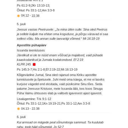
sedasama! Rm 2:1
Ps 61:2-9;2Kr 13:10-13;
Õhtul: Ps 33:1-12;Am 3:3-8
04.12
-
22.38
5. juuli
Jeesus vastas Peetrusele: „Ja mina ütlen sulle: Sina oled Peetrus
ja sellele kaljule ma ehitan oma koguduse, ja põrgu väravad ei saa
sellest võitu. Ma annan sulle taevariigi võtmed.“ Mt 16:18-19
Apostlite pühapäev
Issanda teenistuses
Järelikult ei ole te nüüd enam võõrad ja majalised, vaid pühade
kaaskodanikud ja Jumala kodakondsed. Ef 2:19
KLPR 245
Ps 145:3-7;Hs 2:1-8;Ef 2:19-22;Mt 16:13-19
Kõigeväeline Jumal, Sina oled rajanud oma Kiriku apostlite
tunnistusele ja õpetusele. Juhi meid oma käega, et me ei laseks
kurjuse vägedel end eksitada, vaid püsiksime Sinu tões. Seda
palume Jeesuse Kristuse, meie Issanda läbi, kes koos Sinuga
Püha Vaimu ühtsuses elab ja valitseb igavesest ajast igavesti.
Lisalugemine: Trk 9:1-12
Õhtul: Ps 33:1-12;1Kn 19:19-21;Ps 33:1-12;Am 3:3-8
04.13
-
22.38
6. juuli
Kui armsad on mägede peal sõnumitooja sammud. Ta kuulutab
rahu, toob häid sõnumeid. Js 52:7