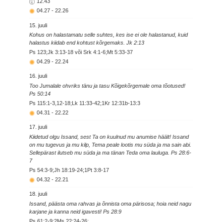
12.43
04.27
-
22.26
15. juuli
Kohus on halastamatu selle suhtes, kes ise ei ole halastanud, kuid
halastus kiidab end kohtust kõrgemaks. Jk 2:13
Ps 123;Jk 3:13-18 või Srk 4:1-6;Mt 5:33-37
04.29
-
22.24
16. juuli
Too Jumalale ohvriks tänu ja tasu Kõigekõrgemale oma tõotused!
Ps 50:14
Ps 115:1-3,12-18;Lk 11:33-42;1Kr 12:31b-13:3
04.31
-
22.22
17. juuli
Kiidetud olgu Issand, sest Ta on kuulnud mu anumise häält! Issand
on mu tugevus ja mu kilp, Tema peale lootis mu süda ja ma sain abi.
Sellepärast ilutseb mu süda ja ma tänan Teda oma lauluga. Ps 28:6-
7
Ps 54:3-9;Jh 18:19-24;1Pt 3:8-17
04.32
-
22.21
18. juuli
Issand, päästa oma rahvas ja õnnista oma pärisosa; hoia neid nagu
karjane ja kanna neid igavesti! Ps 28:9
Ps 61:2-9;2Ms 22:24-26;