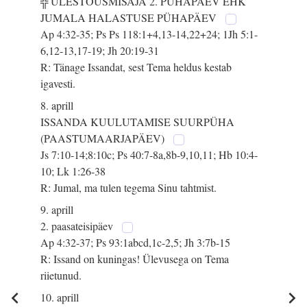
╬ ÜLESTÕUSMISAJA 2. PÜHAPÄEV EHK
JUMALA HALASTUSE PÜHAPÄEV
Ap 4:32-35; Ps Ps 118:1+4,13-14,22+24; 1Jh 5:1-
6,12-13,17-19; Jh 20:19-31
R: Tänage Issandat, sest Tema heldus kestab
igavesti.
8. aprill
ISSANDA KUULUTAMISE SUURPÜHA
(PAASTUMAARJAPÄEV)
Js 7:10-14;8:10c; Ps 40:7-8a,8b-9,10,11; Hb 10:4-
10; Lk 1:26-38
R: Jumal, ma tulen tegema Sinu tahtmist.
9. aprill
2. paasateisipäev
Ap 4:32-37; Ps 93:1abcd,1c-2,5; Jh 3:7b-15
R: Issand on kuningas! Ülevusega on Tema
riietunud.
10. aprill