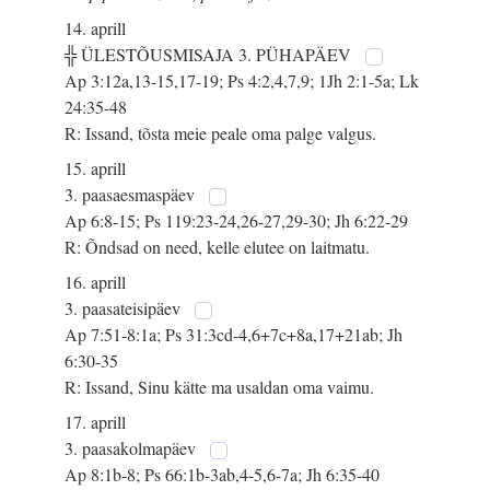
14. aprill
╬ ÜLESTÕUSMISAJA 3. PÜHAPÄEV
Ap 3:12a,13-15,17-19; Ps 4:2,4,7,9; 1Jh 2:1-5a; Lk
24:35-48
R: Issand, tõsta meie peale oma palge valgus.
15. aprill
3. paasaesmaspäev
Ap 6:8-15; Ps 119:23-24,26-27,29-30; Jh 6:22-29
R: Õndsad on need, kelle elutee on laitmatu.
16. aprill
3. paasateisipäev
Ap 7:51-8:1a; Ps 31:3cd-4,6+7c+8a,17+21ab; Jh
6:30-35
R: Issand, Sinu kätte ma usaldan oma vaimu.
17. aprill
3. paasakolmapäev
Ap 8:1b-8; Ps 66:1b-3ab,4-5,6-7a; Jh 6:35-40