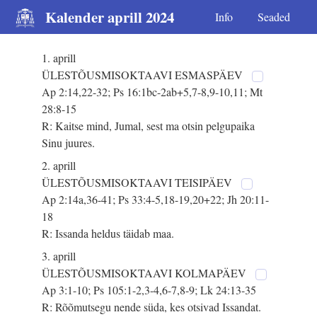
Kalender aprill 2024
Info
Seaded
1. aprill
ÜLESTÕUSMISOKTAAVI ESMASPÄEV
Ap 2:14,22-32; Ps 16:1bc-2ab+5,7-8,9-10,11; Mt
28:8-15
R: Kaitse mind, Jumal, sest ma otsin pelgupaika
Sinu juures.
2. aprill
ÜLESTÕUSMISOKTAAVI TEISIPÄEV
Ap 2:14a,36-41; Ps 33:4-5,18-19,20+22; Jh 20:11-
18
R: Issanda heldus täidab maa.
3. aprill
ÜLESTÕUSMISOKTAAVI KOLMAPÄEV
Ap 3:1-10; Ps 105:1-2,3-4,6-7,8-9; Lk 24:13-35
R: Rõõmutsegu nende süda, kes otsivad Issandat.