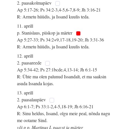
2. paasakolmapäev
Ap 5:17-26; Ps 34:2-3,4-5,6-7,8-9; Jh 3:16-21
R: Armetu hüüdis, ja Issand kuulis teda.
11. aprill
p. Stanislaus, piiskop ja märter
Ap 5:27-33; Ps 34:2+9,17-18,19-20; Jh 3:31-36
R: Armetu hüüdis, ja Issand kuulis teda.
12. aprill
2. paasareede
Ap 5:34-42; Ps 27:1bcde,4,13-14; Jh 6:1-15
R: Ühte ma olen palunud Issandalt, et ma saaksin
asuda Issanda kojas.
13. aprill
2. paasalaupäev
Ap 6:1-7; Ps 33:1-2,4-5,18-19; Jh 6:16-21
R: Sinu heldus, Issand, olgu meie peal, nõnda nagu
me ootame Sind.
või p p. Martinus I, paavst ja märter