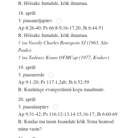
R: Hõisake Jumalale, kõik ilmamaa.
18. aprill
3. paasaneljapäev
Ap 8:26-40; Ps 66:8-9,16-17,20; Jh 6:44-51
R: Hõisake Jumalale, kõik ilmamaa.
† isa Vassily Charles Bourgeois SJ (1963, São
Paulo)
† isa Tadeusz Kraus OFMCap (1977, Krakov)
19. aprill
3. paasareede
Ap 9:1-20; Ps 117:1,2ab; Jh 6:52-59
R: Kuulutage evangeeliumi kogu maailmale.
20. aprill
3. paasalaupäev
Ap 9:31-42; Ps 116:12-13,14-15,16-17; Jh 6:60-69
R: Kuidas ma tasun Issandale kõik Tema heateod
minu vastu?