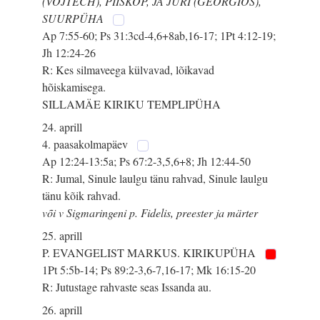
(VOJTĚCH), PIISKOP, JA JÜRI (GEORGIOS),
SUURPÜHA
Ap 7:55-60; Ps 31:3cd-4,6+8ab,16-17; 1Pt 4:12-19;
Jh 12:24-26
R: Kes silmaveega külvavad, lõikavad
hõiskamisega.
SILLAMÄE KIRIKU TEMPLIPÜHA
24. aprill
4. paasakolmapäev
Ap 12:24-13:5a; Ps 67:2-3,5,6+8; Jh 12:44-50
R: Jumal, Sinule laulgu tänu rahvad, Sinule laulgu
tänu kõik rahvad.
või v Sigmaringeni p. Fidelis, preester ja märter
25. aprill
P. EVANGELIST MARKUS. KIRIKUPÜHA
1Pt 5:5b-14; Ps 89:2-3,6-7,16-17; Mk 16:15-20
R: Jutustage rahvaste seas Issanda au.
26. aprill