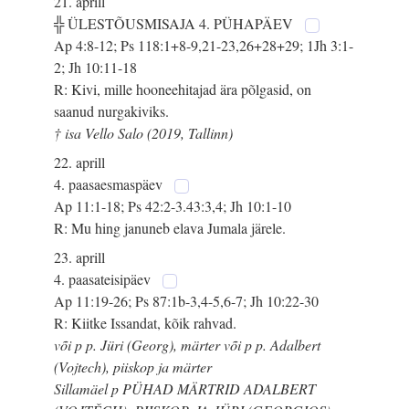
21. aprill
╬ ÜLESTÕUSMISAJA 4. PÜHAPÄEV
Ap 4:8-12; Ps 118:1+8-9,21-23,26+28+29; 1Jh 3:1-
2; Jh 10:11-18
R: Kivi, mille hooneehitajad ära põlgasid, on
saanud nurgakiviks.
† isa Vello Salo (2019, Tallinn)
22. aprill
4. paasaesmaspäev
Ap 11:1-18; Ps 42:2-3.43:3,4; Jh 10:1-10
R: Mu hing januneb elava Jumala järele.
23. aprill
4. paasateisipäev
Ap 11:19-26; Ps 87:1b-3,4-5,6-7; Jh 10:22-30
R: Kiitke Issandat, kõik rahvad.
või p p. Jüri (Georg), märter või p p. Adalbert
(Vojtech), piiskop ja märter
Sillamäel p PÜHAD MÄRTRID ADALBERT