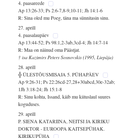
4. paasareede
Ap 13:26-33; Ps 2:6-7,8-9,10-11; Jh 14:1-6
R: Sina oled mu Poeg, täna ma sünnitasin sinu.
27. aprill
4. paasalaupäev
Ap 13:44-52; Ps 98:1,2-3ab,3cd-4; Jh 14:7-14
R: Maa on näinud oma Päästjat.
† isa Kazimirs Peters Sosnovskis (1995, Liepāja)
28. aprill
╬ ÜLESTÕUSMISAJA 5. PÜHAPÄEV
Ap 9:26-31; Ps 22:26cd-27,28+30abcd,30e-32ab;
1Jh 3:18-24; Jh 15:1-8
R: Sinu kohta, Issand, käib mu kiituslaul suures
koguduses.
29. aprill
P. SIENA KATARIINA, NEITSI JA KIRIKU
DOKTOR - EUROOPA KAITSEPÜHAK.
KIRIKUPÜHA