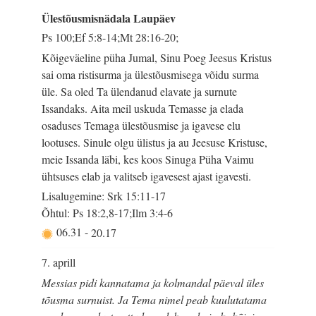
Ülestõusmisnädala Laupäev
Ps 100;Ef 5:8-14;Mt 28:16-20;
Kõigeväeline püha Jumal, Sinu Poeg Jeesus Kristus
sai oma ristisurma ja ülestõusmisega võidu surma
üle. Sa oled Ta ülendanud elavate ja surnute
Issandaks. Aita meil uskuda Temasse ja elada
osaduses Temaga ülestõusmise ja igavese elu
lootuses. Sinule olgu ülistus ja au Jeesuse Kristuse,
meie Issanda läbi, kes koos Sinuga Püha Vaimu
ühtsuses elab ja valitseb igavesest ajast igavesti.
Lisalugemine: Srk 15:11-17
Õhtul: Ps 18:2,8-17;Ilm 3:4-6
06.31
-
20.17
7. aprill
Messias pidi kannatama ja kolmandal päeval üles
tõusma surnuist. Ja Tema nimel peab kuulutatama