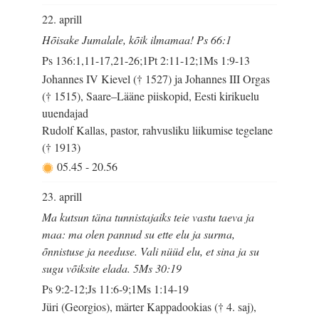
22. aprill
Hõisake Jumalale, kõik ilmamaa! Ps 66:1
Ps 136:1,11-17,21-26;1Pt 2:11-12;1Ms 1:9-13
Johannes IV Kievel († 1527) ja Johannes III Orgas
(† 1515), Saare–Lääne piiskopid, Eesti kirikuelu
uuendajad
Rudolf Kallas, pastor, rahvusliku liikumise tegelane
(† 1913)
05.45
-
20.56
23. aprill
Ma kutsun täna tunnistajaiks teie vastu taeva ja
maa: ma olen pannud su ette elu ja surma,
õnnistuse ja needuse. Vali nüüd elu, et sina ja su
sugu võiksite elada. 5Ms 30:19
Ps 9:2-12;Js 11:6-9;1Ms 1:14-19
Jüri (Georgios), märter Kappadookias († 4. saj),