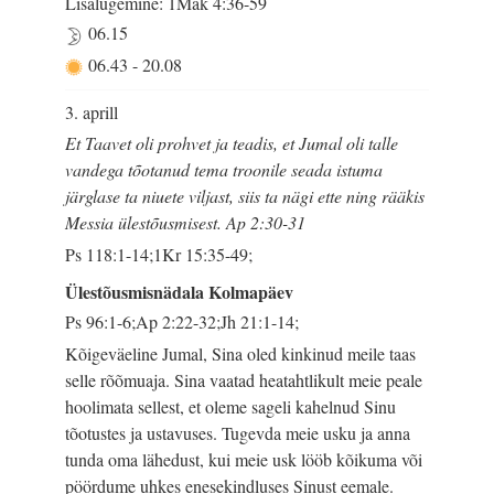
Lisalugemine: 1Mak 4:36-59
06.15
06.43
-
20.08
3. aprill
Et Taavet oli prohvet ja teadis, et Jumal oli talle
vandega tõotanud tema troonile seada istuma
järglase ta niuete viljast, siis ta nägi ette ning rääkis
Messia ülestõusmisest. Ap 2:30-31
Ps 118:1-14;1Kr 15:35-49;
Ülestõusmisnädala Kolmapäev
Ps 96:1-6;Ap 2:22-32;Jh 21:1-14;
Kõigeväeline Jumal, Sina oled kinkinud meile taas
selle rõõmuaja. Sina vaatad heatahtlikult meie peale
hoolimata sellest, et oleme sageli kahelnud Sinu
tõotustes ja ustavuses. Tugevda meie usku ja anna
tunda oma lähedust, kui meie usk lööb kõikuma või
pöördume uhkes enesekindluses Sinust eemale.