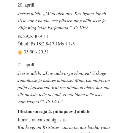
20. aprill
Jeesus ütleb: „Mina olen uks. Kes iganes läheb
sisse minu kaudu, see pääseb ning käib sisse ja
välja ning leiab karjamaad.“ Jh 10:9
Ps 29;Js 40:9-11;
Õhtul: Ps 18:2,8-17;1Ms 1:1-5
05.50
-
20.51
21. aprill
Jeesus ütleb: „Teie süda ärgu ehmugu! Uskuge
Jumalasse ja uskuge minusse! Minu Isa majas on
palju eluasemeid. Kui see nõnda ei oleks, kas ma
siis oleksin teile öelnud, et ma lähen teile aset
valmistama?“ Jh 14:1-2
Ülestõusmisaja 4. pühapäev Jubilate
Jumala rahva koduigatsus
Kui keegi on Kristuses, siis ta on uus loodu, vana