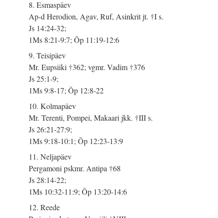
8. Esmaspäev
Ap-d Herodion, Agav, Ruf, Asinkrit jt. †I s.
Js 14:24-32;
1Ms 8:21-9:7; Õp 11:19-12:6
9. Teisipäev
Mr. Eupsiiki †362; vgmr. Vadim †376
Js 25:1-9;
1Ms 9:8-17; Õp 12:8-22
10. Kolmapäev
Mr. Terenti, Pompei, Makaari jkk. †III s.
Js 26:21-27:9;
1Ms 9:18-10:1; Õp 12:23-13:9
11. Neljapäev
Pergamoni pskmr. Antipa †68
Js 28:14-22;
1Ms 10:32-11:9; Õp 13:20-14:6
12. Reede