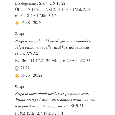
Lisalugemine: Srk 44:16-45:22
Õhtul: Ps 18:2,8-17;Kl 2:12-15 või 1Mak 2:52-
61;Ps 18:2,8-17;Ilm 3:4-6
06.28
-
20.20
8. aprill
Nagu äsjasündinud lapsed igatsege vaimulikku
selget piima, et te selle varal kasvaksite pääste
poole. 1Pt 2:2
Ps 136:1,11-17,21-26;Mk 1:16-20;Ap 4:32-33
21.21
06.25
-
20.22
9. aprill
Nagu te olete olnud needuseks paganate seas,
Juuda sugu ja Iisraeli sugu nõndasamuti - kui ma
teid päästan, saate te õnnistuseks. Sk 8:13
Ps 9:2-12;Ii 42:7-17;Hb 2:1-4