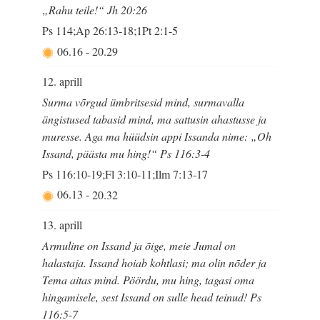
„Rahu teile!“ Jh 20:26
Ps 114;Ap 26:13-18;1Pt 2:1-5
06.16
-
20.29
12. aprill
Surma võrgud ümbritsesid mind, surmavalla
ängistused tabasid mind, ma sattusin ahastusse ja
muresse. Aga ma hüüdsin appi Issanda nime: „Oh
Issand, päästa mu hing!“ Ps 116:3-4
Ps 116:10-19;Fl 3:10-11;Ilm 7:13-17
06.13
-
20.32
13. aprill
Armuline on Issand ja õige, meie Jumal on
halastaja. Issand hoiab kohtlasi; ma olin nõder ja
Tema aitas mind. Pöördu, mu hing, tagasi oma
hingamisele, sest Issand on sulle head teinud! Ps
116:5-7