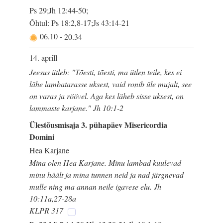
Ps 29;Jh 12:44-50;
Õhtul: Ps 18:2,8-17;Js 43:14-21
06.10
-
20.34
14. aprill
Jeesus ütleb: "Tõesti, tõesti, ma ütlen teile, kes ei
lähe lambatarasse uksest, vaid ronib üle mujalt, see
on varas ja röövel. Aga kes läheb sisse uksest, on
lammaste karjane." Jh 10:1-2
Ülestõusmisaja 3. pühapäev Misericordia
Domini
Hea Karjane
Mina olen Hea Karjane. Minu lambad kuulevad
minu häält ja mina tunnen neid ja nad järgnevad
mulle ning ma annan neile igavese elu. Jh
10:11a,27-28a
KLPR 317