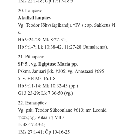
1Ms 22:1-18; Õp 17:17-18:5
20. Laupäev
Akafisti laupäev
Vg. Teodor Jõhvsärgikandja †IV s.; ap. Sakkeus †I
s.
Hb 9:24-28; Mk 8:27-31;
Hb 9:1-7; Lk 10:38-42, 11:27-28 (Jumalaema).
21. Pühapäev
SP 5., vg. Egiptuse Maria pp.
Pskmr. Januari jkk. †305; vg. Anastaasi †695
5. v. HE Mk 16:1-8
Hb 9:11-14; Mk 10:32-45 (pp.)
Gl 3:23-29; Lk 7:36-50 (vg.)
22. Esmaspäev
Vg. psk. Teodor Sükeonlane †613; mr. Leonid
†202; vg. Vitaali † VII s.
Js 48:17-49:4;
1Ms 27:1-41; Õp 19-16-25