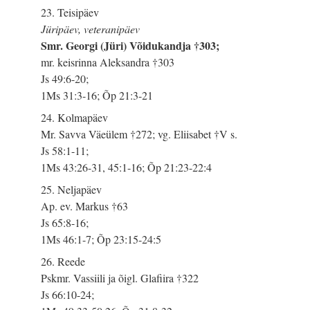
23. Teisipäev
Jüripäev, veteranipäev
Smr. Georgi (Jüri) Võidukandja †303;
mr. keisrinna Aleksandra †303
Js 49:6-20;
1Ms 31:3-16; Õp 21:3-21
24. Kolmapäev
Mr. Savva Väeülem †272; vg. Eliisabet †V s.
Js 58:1-11;
1Ms 43:26-31, 45:1-16; Õp 21:23-22:4
25. Neljapäev
Ap. ev. Markus †63
Js 65:8-16;
1Ms 46:1-7; Õp 23:15-24:5
26. Reede
Pskmr. Vassiili ja õigl. Glafiira †322
Js 66:10-24;