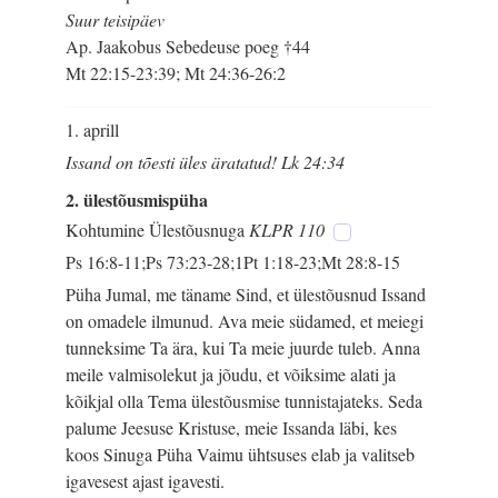
Suur teisipäev
Ap. Jaakobus Sebedeuse poeg †44
Mt 22:15-23:39; Mt 24:36-26:2
1. aprill
Issand on tõesti üles äratatud! Lk 24:34
2. ülestõusmispüha
Kohtumine Ülestõusnuga
KLPR 110
Ps 16:8-11;Ps 73:23-28;1Pt 1:18-23;Mt 28:8-15
Püha Jumal, me täname Sind, et ülestõusnud Issand
on omadele ilmunud. Ava meie südamed, et meiegi
tunneksime Ta ära, kui Ta meie juurde tuleb. Anna
meile valmisolekut ja jõudu, et võiksime alati ja
kõikjal olla Tema ülestõusmise tunnistajateks. Seda
palume Jeesuse Kristuse, meie Issanda läbi, kes
koos Sinuga Püha Vaimu ühtsuses elab ja valitseb
igavesest ajast igavesti.