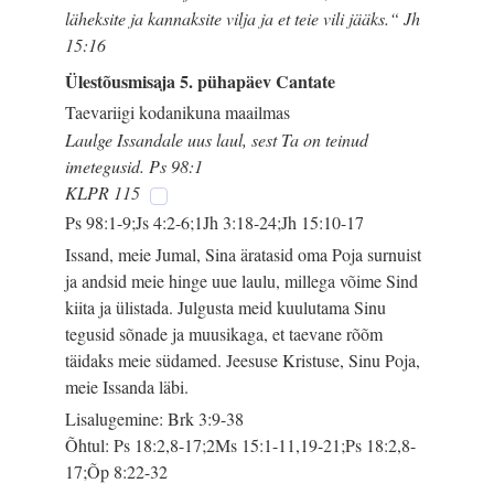
läheksite ja kannaksite vilja ja et teie vili jääks.“ Jh
15:16
Ülestõusmisaja 5. pühapäev Cantate
Taevariigi kodanikuna maailmas
Laulge Issandale uus laul, sest Ta on teinud
imetegusid. Ps 98:1
KLPR 115
Ps 98:1-9;Js 4:2-6;1Jh 3:18-24;Jh 15:10-17
Issand, meie Jumal, Sina äratasid oma Poja surnuist
ja andsid meie hinge uue laulu, millega võime Sind
kiita ja ülistada. Julgusta meid kuulutama Sinu
tegusid sõnade ja muusikaga, et taevane rõõm
täidaks meie südamed. Jeesuse Kristuse, Sinu Poja,
meie Issanda läbi.
Lisalugemine: Brk 3:9-38
Õhtul: Ps 18:2,8-17;2Ms 15:1-11,19-21;Ps 18:2,8-
17;Õp 8:22-32