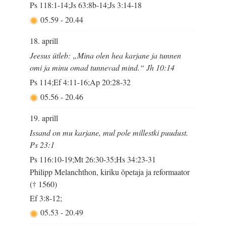
Ps 118:1-14;Js 63:8b-14;Js 3:14-18
05.59
-
20.44
18. aprill
Jeesus ütleb: „Mina olen hea karjane ja tunnen
omi ja minu omad tunnevad mind.“ Jh 10:14
Ps 114;Ef 4:11-16;Ap 20:28-32
05.56
-
20.46
19. aprill
Issand on mu karjane, mul pole millestki puudust.
Ps 23:1
Ps 116:10-19;Mt 26:30-35;Hs 34:23-31
Philipp Melanchthon, kiriku õpetaja ja reformaator
(† 1560)
Ef 3:8-12;
05.53
-
20.49