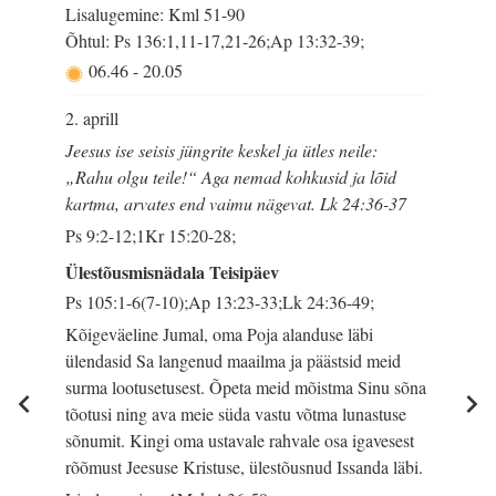
Lisalugemine: Kml 51-90
Õhtul: Ps 136:1,11-17,21-26;Ap 13:32-39;
06.46
-
20.05
2. aprill
Jeesus ise seisis jüngrite keskel ja ütles neile:
„Rahu olgu teile!“ Aga nemad kohkusid ja lõid
kartma, arvates end vaimu nägevat. Lk 24:36-37
Ps 9:2-12;1Kr 15:20-28;
Ülestõusmisnädala Teisipäev
Ps 105:1-6(7-10);Ap 13:23-33;Lk 24:36-49;
Kõigeväeline Jumal, oma Poja alanduse läbi
ülendasid Sa langenud maailma ja päästsid meid
surma lootusetusest. Õpeta meid mõistma Sinu sõna
tõotusi ning ava meie süda vastu võtma lunastuse
sõnumit. Kingi oma ustavale rahvale osa igavesest
rõõmust Jeesuse Kristuse, ülestõusnud Issanda läbi.