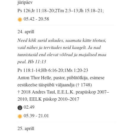
jüripäev
Ps 126;Jr 11:18–20;2Tm 2:3–13;Jh 15:18–21;
05.42
-
20.58
24. aprill
Need kõik surid uskudes, saamata kätte tõotusi,
vaid nähes ja tervitades neid kaugelt. Ja nad
tunnistasid end olevat võõrad ja majalised maa
peal. Hb 11:13
Ps 118:1-14;Hb 6:16-20;1Ms 1:20-23
Anton Thor Helle, pastor, piiblitõlkija, esimese
eestikeelse täispiibli väljaandja († 1748)
† 2018 Andres Taul, E.E.L.K. peapiiskop 2007–
2010, EELK piiskop 2010–2017
02.49
05.39
-
21.01
25. aprill