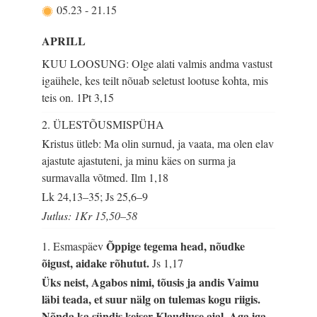
05.23
-
21.15
APRILL
KUU LOOSUNG: Olge alati valmis andma vastust
igaühele, kes teilt nõuab seletust lootuse kohta, mis
teis on.
1Pt 3,15
2. ÜLESTÕUSMISPÜHA
Kristus ütleb: Ma olin surnud, ja vaata, ma olen elav
ajastute ajastuteni, ja minu käes on surma ja
surmavalla võtmed.
Ilm 1,18
Lk 24,13–35; Js 25,6–9
Jutlus: 1Kr 15,50–58
Õppige tegema head, nõudke
1. Esmaspäev
õigust, aidake rõhutut.
Js 1,17
Üks neist, Agabos nimi, tõusis ja andis Vaimu
läbi teada, et suur nälg on tulemas kogu riigis.
Nõnda ka sündis keiser Klaudiuse ajal. Aga iga