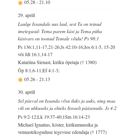
05.28
-
21.10
29. aprill
Laulge Issandale uus laul, sest Ta on teinud
imetegusid: Tema parem käsi ja Tema püha
käsivars on toonud Temale võidu! Ps 98:1
Ps 136:1,11-17,21-26;Js 42:10-16;Jos 6:1-5, 15-20
või Jdt 16:1,14-17
Katariina Sienast, kiriku õpetaja († 1380)
Õp 8:1,6-11;Ef 4:1-3;
05.26
-
21.13
30. aprill
Sel päeval on Issanda võsu iluks ja auks, ning maa
vili on uhkuseks ja ehteks Iisraeli pääsenuile. Js 4:2
Ps 9:2-12;Lk 19:37-40;1Sm 16:14-23
Michael Ignatius, köster, kirikumuusika ja
vennastekoguduse tegevuse edendaja († 1777)