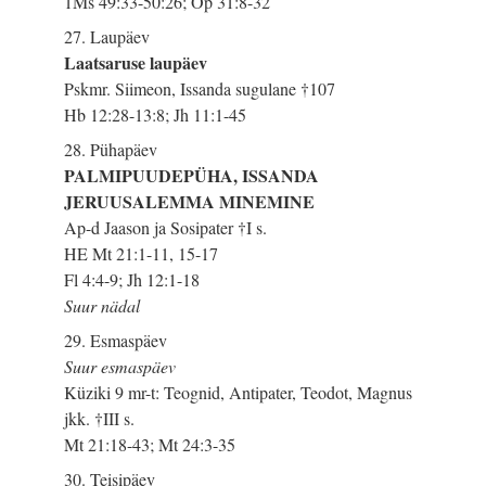
1Ms 49:33-50:26; Õp 31:8-32
27. Laupäev
Laatsaruse laupäev
Pskmr. Siimeon, Issanda sugulane †107
Hb 12:28-13:8; Jh 11:1-45
28. Pühapäev
PALMIPUUDEPÜHA, ISSANDA
JERUUSALEMMA MINEMINE
Ap-d Jaason ja Sosipater †I s.
HE Mt 21:1-11, 15-17
Fl 4:4-9; Jh 12:1-18
Suur nädal
29. Esmaspäev
Suur esmaspäev
Küziki 9 mr-t: Teognid, Antipater, Teodot, Magnus
jkk. †III s.
Mt 21:18-43; Mt 24:3-35
30. Teisipäev