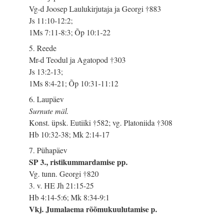
Vg-d Joosep Laulukirjutaja ja Georgi †883
Js 11:10-12:2;
1Ms 7:11-8:3; Õp 10:1-22
5. Reede
Mr-d Teodul ja Agatopod †303
Js 13:2-13;
1Ms 8:4-21; Õp 10:31-11:12
6. Laupäev
Surnute mäl.
Konst. üpsk. Eutiiki †582; vg. Platoniida †308
Hb 10:32-38; Mk 2:14-17
7. Pühapäev
SP 3., ristikummardamise pp.
Vg. tunn. Georgi †820
3. v. HE Jh 21:15-25
Hb 4:14-5:6; Mk 8:34-9:1
Vkj. Jumalaema rõõmukuulutamise p.