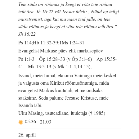
Teie süda on rõõmus ja keegi ei võta teie rõõmu
teilt ära. Jh 16:22 või Jeesus ütleb: „Nüüd on teilgi
muretsemist, aga kui ma näen teid jälle, on teie
süda rõõmus ja keegi ei võta teie rõõmu teilt ära.“
Jh 16:22
Ps 114;Hb 11:32-39;1Ms 1:24-31
Evangelist Markuse päev ehk markusepäev
Ps 1:1-3 Õp 15:28–33 (v Õp 3:1–6) Ap 15:35-
41 Mk 13:5-13 (v Mk 1:1-4,14-15);
Issand, meie Jumal, ela oma Vaimuga meie keskel
ja valgusta oma Kirikut rõõmusõnumiga, mida
evangelist Markus kuulutab, et me õndsaks
saaksime. Seda palume Jeesuse Kristuse, meie
Issanda läbi.
Uku Masing, usuteadlane, luuletaja († 1985)
05.36
-
21.03
26. aprill