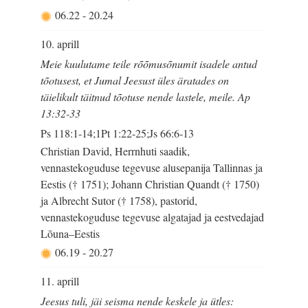
06.22
-
20.24
10. aprill
Meie kuulutame teile rõõmusõnumit isadele antud
tõotusest, et Jumal Jeesust üles äratades on
täielikult täitnud tõotuse nende lastele, meile. Ap
13:32-33
Ps 118:1-14;1Pt 1:22-25;Js 66:6-13
Christian David, Herrnhuti saadik,
vennastekoguduse tegevuse alusepanija Tallinnas ja
Eestis († 1751); Johann Christian Quandt († 1750)
ja Albrecht Sutor († 1758), pastorid,
vennastekoguduse tegevuse algatajad ja eestvedajad
Lõuna–Eestis
06.19
-
20.27
11. aprill
Jeesus tuli, jäi seisma nende keskele ja ütles: