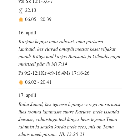
või Sk 10:1-3,6-7
22.13
06.05
-
20.39
16. aprill
Karjata kepiga oma rahvast, oma pärisosa
lambaid, kes elavad omapäi metsas keset viljakat
maad! Käigu nad karjas Baasanis ja Gileadis nagu
muistseil päevil! Mi 7:14
Ps 9:2-12;1Kr 4:9-16;4Ms 17:16-26
06.02
-
20.41
17. aprill
Rahu Jumal, kes igavese lepingu verega on surnuist
üles toonud lammaste suure Karjase, meie Issanda
Jeesuse, valmistagu teid kõiges heas tegema Tema
tahtmist ja saatku korda meie sees, mis on Tema
silmis meelepärane. Hb 13:20-21