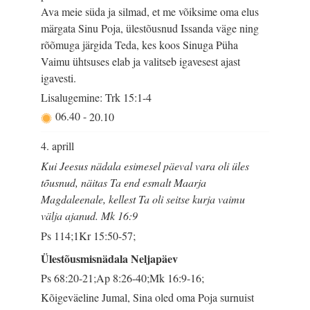
Ava meie süda ja silmad, et me võiksime oma elus
märgata Sinu Poja, ülestõusnud Issanda väge ning
rõõmuga järgida Teda, kes koos Sinuga Püha
Vaimu ühtsuses elab ja valitseb igavesest ajast
igavesti.
Lisalugemine: Trk 15:1-4
06.40
-
20.10
4. aprill
Kui Jeesus nädala esimesel päeval vara oli üles
tõusnud, näitas Ta end esmalt Maarja
Magdaleenale, kellest Ta oli seitse kurja vaimu
välja ajanud. Mk 16:9
Ps 114;1Kr 15:50-57;
Ülestõusmisnädala Neljapäev
Ps 68:20-21;Ap 8:26-40;Mk 16:9-16;
Kõigeväeline Jumal, Sina oled oma Poja surnuist