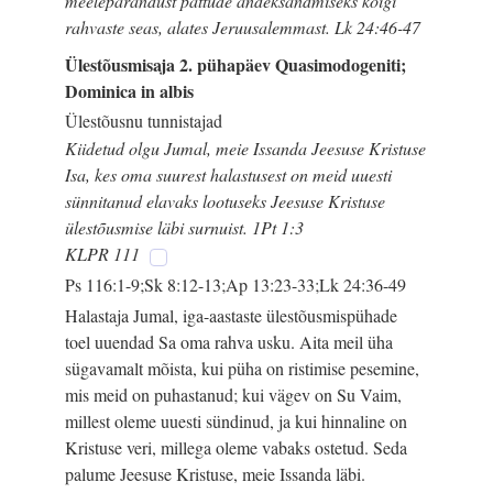
meeleparandust pattude andeksandmiseks kõigi
rahvaste seas, alates Jeruusalemmast. Lk 24:46-47
Ülestõusmisaja 2. pühapäev Quasimodogeniti;
Dominica in albis
Ülestõusnu tunnistajad
Kiidetud olgu Jumal, meie Issanda Jeesuse Kristuse
Isa, kes oma suurest halastusest on meid uuesti
sünnitanud elavaks lootuseks Jeesuse Kristuse
ülestõusmise läbi surnuist. 1Pt 1:3
KLPR 111
Ps 116:1-9;Sk 8:12-13;Ap 13:23-33;Lk 24:36-49
Halastaja Jumal, iga-aastaste ülestõusmispühade
toel uuendad Sa oma rahva usku. Aita meil üha
sügavamalt mõista, kui püha on ristimise pesemine,
mis meid on puhastanud; kui vägev on Su Vaim,
millest oleme uuesti sündinud, ja kui hinnaline on
Kristuse veri, millega oleme vabaks ostetud. Seda
palume Jeesuse Kristuse, meie Issanda läbi.