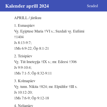
Kalender aprill 2024
Seaded
APRILL / jürikuu
1. Esmaspäev
Vg. Egiptuse Maria †VI s.; Suzdali vg. Eufiimi
†1404
Js 8:13-9:7;
1Ms 6:9-22; Õp 8:1-21
2. Teisipäev
Vg. Tiit Imetegija †IX s.; mr. Edeesi †306
Js 9:9-10:4;
1Ms 7:1-5; Õp 8:32-9:11
3. Kolmapäev
Vg. tunn. Nikita †824; mr. Elpidifor †III s.
Js 10:12-20;
1Ms 7:6-9; Õp 9:12-18
4. Neljapäev