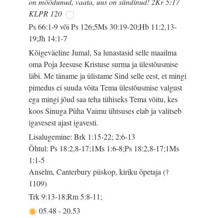
on möödunud, vaata, uus on sündinud! 2Kr 5:17
KLPR 120
Ps 66:1-9 või Ps 126;5Ms 30:19-20;Hb 11:2,13-
19;Jh 14:1-7
Kõigeväeline Jumal, Sa lunastasid selle maailma
oma Poja Jeesuse Kristuse surma ja ülestõusmise
läbi. Me täname ja ülistame Sind selle eest, et mingi
pimedus ei suuda võita Tema ülestõusmise valgust
ega mingi jõud saa teha tühiseks Tema võitu, kes
koos Sinuga Püha Vaimu ühtsuses elab ja valitseb
igavesest ajast igavesti.
Lisalugemine: Brk 1:15-22; 2:6-13
Õhtul: Ps 18:2,8-17;1Ms 1:6-8;Ps 18:2,8-17;1Ms
1:1-5
Anselm, Canterbury piiskop, kiriku õpetaja (†
1109)
Trk 9:13-18;Rm 5:8-11;
05.48
-
20.53