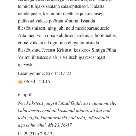
teinud tühjaks saatana salasepitsused. Halasta
nende peale, kes nüüdki pettuse ja kavalusega
püüavad valeks pöörata sõnumit Issanda
ülestõusmisest, ning juhi neid meeleparandusele.
Aita meil võita oma kahtlused, isekus ja hoolimatus,
et me võiksime kogu oma eluga tunnistada
ülestõusnud Jeesust Kristust, kes koos Sinuga Püha
Vaimu ühtsuses elab ja valitseb igavesest ajast
igavesti.
Lisalugemine: Srk 14:17-22
06.34
-
20.15
6. aprill
Need üksteist jüngrit läksid Galileasse sinna mäele,
kuhu Jeesus neid oli käskinud minna. Ja kui nad
teda nägid, kummardasid nad teda, mõned olid
aga kahevahel. Mt 28:16-17
Ps 29;2Tm 2:8-13;