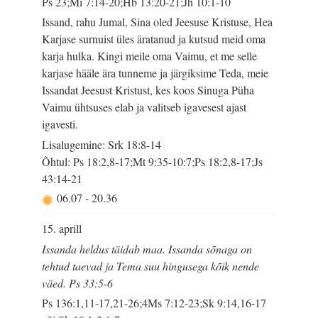
Ps 23;Mi 7:14-20;Hb 13:20-21;Jh 10:1-10
Issand, rahu Jumal, Sina oled Jeesuse Kristuse, Hea
Karjase surnuist üles äratanud ja kutsud meid oma
karja hulka. Kingi meile oma Vaimu, et me selle
karjase hääle ära tunneme ja järgiksime Teda, meie
Issandat Jeesust Kristust, kes koos Sinuga Püha
Vaimu ühtsuses elab ja valitseb igavesest ajast
igavesti.
Lisalugemine: Srk 18:8-14
Õhtul: Ps 18:2,8-17;Mt 9:35-10:7;Ps 18:2,8-17;Js
43:14-21
06.07
-
20.36
15. aprill
Issanda heldus täidab maa. Issanda sõnaga on
tehtud taevad ja Tema suu hingusega kõik nende
väed. Ps 33:5-6
Ps 136:1,11-17,21-26;4Ms 7:12-23;Sk 9:14,16-17