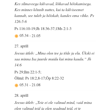
Kes silmaveega külvavad, lõikavad hõiskamisega.
Kes minnes kõnnib nuttes, kui ta külviseemet
kannab, see tuleb ja hõiskab, kandes oma vihke. Ps
126:5-6
Ps 116:10-19;Jh 18:36-37;1Ms 2:1-3
05.34
-
21.05
27. aprill
Jeesus ütleb: „Mina olen tee ja tõde ja elu. Ükski ei
saa minna Isa juurde muidu kui minu kaudu.“ Jh
14:6
Ps 29;Ilm 22:1-5;
Õhtul: Ps 18:2,8-17;Õp 8:22-32
05.31
-
21.08
28. aprill
Jeesus ütleb: „Teie ei ole valinud mind, vaid mina
olen valinud teid ja olen seadnud teid, et te