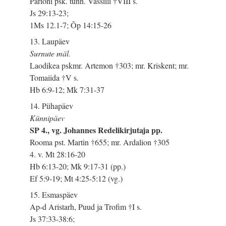
Parioni psk. tunn. Vassiili †VIII s.
Js 29:13-23;
1Ms 12.1-7; Õp 14:15-26
13. Laupäev
Surnute mäl.
Laodikea pskmr. Artemon †303; mr. Kriskent; mr.
Tomaiida †V s.
Hb 6:9-12; Mk 7:31-37
14. Pühapäev
Künnipäev
SP 4., vg. Johannes Redelikirjutaja pp.
Rooma pst. Martin †655; mr. Ardalion †305
4. v. Mt 28:16-20
Hb 6:13-20; Mk 9:17-31 (pp.)
Ef 5:9-19; Mt 4:25-5:12 (vg.)
15. Esmaspäev
Ap-d Aristarh, Puud ja Trofim †I s.
Js 37:33-38:6;