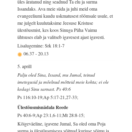
üles äratanud ning seadnud Ta elu ja surma
Issandaks. Ava meie süda ja juhi meid oma
evangeeliumi kaudu uskmatusest rõõmsale usule, et
me julgelt kuulutaksime Jeesuse Kristuse
ülestõusmist, kes koos Sinuga Püha Vaimu
ühtsuses elab ja valitseb igavesest ajast igavesti.
Lisalugemine: Srk 18:1-7
06.37
-
20.13
5. aprill
Palju oled Sina, Issand, mu Jumal, teinud
imetegusid ja mõelnud mõtteid meie kohta; ei ole
kedagi Sinu sarnast. Ps 40:6
Ps 116:10-19;Ap 5:17-21,27-33;
Ülestõusmisnädala Reede
Ps 40:6-9;Ap 23:1,6-11;Mt 28:8-15;
Kõigeväeline, igavene Jumal, Sa oled oma Poja
surma ja ülestõusmisega võitnud kurjuse võimu ja