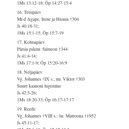
1Ms 13:12-18; Õp 14:27-15:4
16. Teisipäev
Mr-d Agape, Irene ja Hionia †304
Js 40:18-31;
1Ms 15:1-15; Õp 15:7-19
17. Kolmapäev
Pärsia pskmr. Siimeon †344
Js 41:4-14;
1Ms 17:1-9; Õp 15:20-16:9
18. Neljapäev
Vg. Johannes †IX s.; mr. Viktor †303
Suure kaanoni lugemine
Js 42:5-26;
1Ms 18:20-33; Õp 16:17-17:17
19. Reede
Vg. Johannes †VIII s.; õn. Matroona †1952
Js 45:11-17;