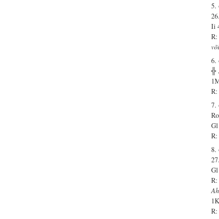
5.
26
Ii
R:
võ
6.
╬
1M
R:
7.
Ro
Gl
R:
8.
27
Gl
R:
Ah
1K
R: