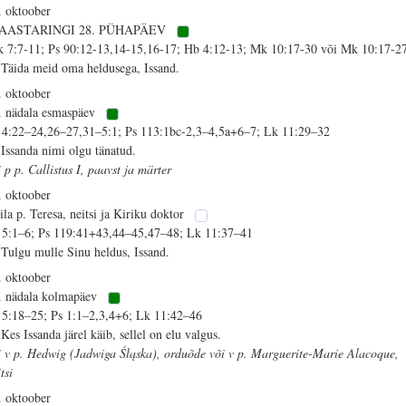
. oktoober
 AASTARINGI 28. PÜHAPÄEV
k 7:7-11; Ps 90:12-13,14-15,16-17; Hb 4:12-13; Mk 10:17-30 või Mk 10:17-2
 Täida meid oma heldusega, Issand.
. oktoober
. nädala esmaspäev
 4:22–24,26–27,31–5:1; Ps 113:1bc-2,3–4,5a+6–7; Lk 11:29–32
 Issanda nimi olgu tänatud.
i p p. Callistus I, paavst ja märter
. oktoober
ila p. Teresa, neitsi ja Kiriku doktor
 5:1–6; Ps 119:41+43,44–45,47–48; Lk 11:37–41
 Tulgu mulle Sinu heldus, Issand.
. oktoober
. nädala kolmapäev
 5:18–25; Ps 1:1–2,3,4+6; Lk 11:42–46
 Kes Issanda järel käib, sellel on elu valgus.
i v p. Hedwig (Jadwiga Śląska), orduõde või v p. Marguerite-Marie Alacoque,
tsi
. oktoober