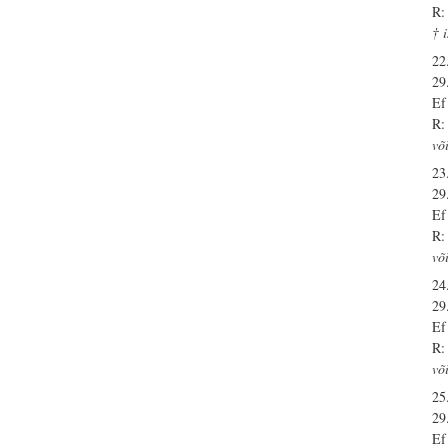
R:
† 
22
29
Ef
R:
võ
23
29
Ef
R:
võ
24
29
Ef
R:
võ
25
29
Ef