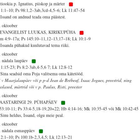
tiookia p. Ignatius, piiskop ja märter
 1:1–10; Ps 98:1,2–3ab,3cd-4,5–6; Lk 11:47–54
 Issand on andnud teada oma päästest.
. oktoober
. EVANGELIST LUUKAS, KIRIKUPÜHA
m 4:9–17a; Ps 145:10–11,12–13,17–18; Lk 10:1–9
 Issanda pühakud kuulutavad tema riiki.
. oktoober
. nädala laupäev
 1:15-23; Ps 8:2-3ab,4-5,6 7; Lk 12:8-12
 Sina seadsid oma Poja valitsema oma kätetööd.
i v Maarjalaupäev või p p-d Jean de Brébeuf, Isaac Jogues, preestrid, ning
aslased, märtrid või v p. Paulus, Risti, preester
. oktoober
 AASTARINGI 29. PÜHAPÄEV
 53:10-11; Ps 33:4-5,18-19,20+22; Hb 4:14-16; Mk 10:35-45 või Mk 10:42-45
 Sinu heldus, Issand, olgu meie peal.
. oktoober
. nädala esmasppäev
 2:1–10; Ps 100:1b-2,3,4,5; Lk 12:13–21