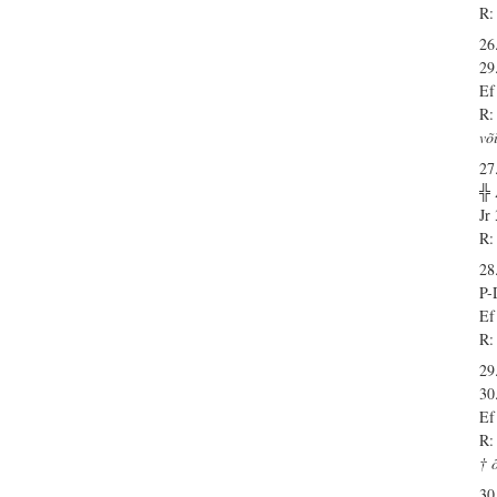
R:
26
29
Ef
R:
võ
27
╬
Jr
R:
28
P-
Ef
R:
29
30
Ef
R:
† 
30