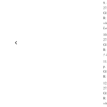
9.
27
Gl
R:
võ
Le
10
27
Gl
R:
† 
11
p.
Gl
R:
12
27
Gl
R:
võ