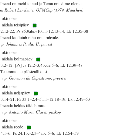
 Issand on meid teinud ja Tema omad me oleme.
isa Robert Lenzbauer OFMCap (1979, München)
. oktoober
. nädala teisipäev
 2:12-22; Ps 85:9abc+10,11-12,13-14; Lk 12:35-38
 Issand kuulutab rahu oma rahvale.
i p. Johannes Paulus II, paavst
. oktoober
. nädala kolmapäev
 3:2–12; [Ps] Js 12:2–3,4bcde,5–6; Lk 12:39–48
 Te ammutate päästeallikaist.
i v p. Giovanni da Capestrano, preester
. oktoober
. nädala neljapäev
 3:14–21; Ps 33:1–2,4–5,11–12,18–19; Lk 12:49–53
 Issanda heldus täidab maa.
i v p. Antonio Maria Claret, piiskop
. oktoober
. nädala reede
 4:1–6; Ps 24:1bc-2,3–4abc,5–6; Lk 12:54–59