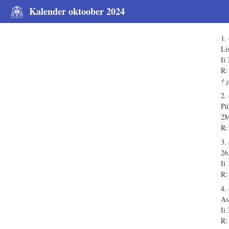
Kalender oktoober 2024
1.
Li
Ii
R:
† 
2.
Pü
2M
R:
3.
26
Ii
R:
4.
As
Ii
R: