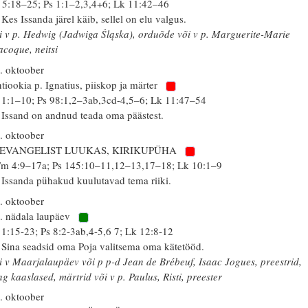
 5:18–25; Ps 1:1–2,3,4+6; Lk 11:42–46
 Kes Issanda järel käib, sellel on elu valgus.
i v p. Hedwig (Jadwiga Śląska), orduõde või v p. Marguerite-Marie
acoque, neitsi
. oktoober
tiookia p. Ignatius, piiskop ja märter
 1:1–10; Ps 98:1,2–3ab,3cd-4,5–6; Lk 11:47–54
 Issand on andnud teada oma päästest.
. oktoober
. EVANGELIST LUUKAS, KIRIKUPÜHA
m 4:9–17a; Ps 145:10–11,12–13,17–18; Lk 10:1–9
 Issanda pühakud kuulutavad tema riiki.
. oktoober
. nädala laupäev
 1:15-23; Ps 8:2-3ab,4-5,6 7; Lk 12:8-12
 Sina seadsid oma Poja valitsema oma kätetööd.
i v Maarjalaupäev või p p-d Jean de Brébeuf, Isaac Jogues, preestrid,
ng kaaslased, märtrid või v p. Paulus, Risti, preester
. oktoober