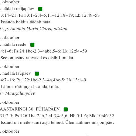
. oktoober
. nädala neljapäev
 3:14–21; Ps 33:1–2,4–5,11–12,18–19; Lk 12:49–53
 Issanda heldus täidab maa.
i v p. Antonio Maria Claret, piiskop
. oktoober
. nädala reede
 4:1–6; Ps 24:1bc-2,3–4abc,5–6; Lk 12:54–59
 See on ustav rahvas, kes otsib Jumalat.
. oktoober
. nädala laupäev
 4:7–16; Ps 122:1bc-2,3–4a,4bc-5; Lk 13:1–9
 Lähme rõõmuga Issanda kotta.
i v Maarjalaupäev
. oktoober
 AASTARINGI 30. PÜHAPÄEV
 31:7-9; Ps 126:1bc-2ab,2cd-3,4-5,6; Hb 5:1-6; Mk 10:46-52
 Issand on meile suuri asju teinud. Ülemaailmne misjonipäev
. oktoober