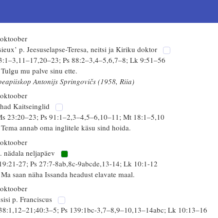
 oktoober
sieux’ p. Jeesuselapse-Teresa, neitsi ja Kiriku doktor
 3:1–3,11–17,20–23; Ps 88:2–3,4–5,6,7–8; Lk 9:51–56
 Tulgu mu palve sinu ette.
peapiiskop Antonijs Springovičs (1958, Riia)
 oktoober
had Kaitseinglid
s 23:20–23; Ps 91:1–2,3–4,5–6,10–11; Mt 18:1–5,10
 Tema annab oma inglitele käsu sind hoida.
 oktoober
. nädala neljapäev
 19:21-27; Ps 27:7-8ab,8c-9abcde,13-14; Lk 10:1-12
 Ma saan näha Issanda headust elavate maal.
 oktoober
sisi p. Franciscus
 38:1,12–21;40:3–5; Ps 139:1bc-3,7–8,9–10,13–14abc; Lk 10:13–16