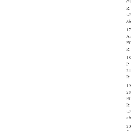
Gl
R:
võ
Al
17
An
Ef
R:
18
P
2T
R:
19
28
Ef
R:
võ
ni
20