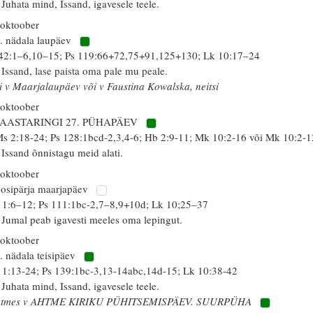
 Juhata mind, Issand, igavesele teele.
 oktoober
. nädala laupäev
 42:1–6,10–15; Ps 119:66+72,75+91,125+130; Lk 10:17–24
 Issand, lase paista oma pale mu peale.
i v Maarjalaupäev või v Faustina Kowalska, neitsi
 oktoober
 AASTARINGI 27. PÜHAPÄEV
s 2:18-24; Ps 128:1bcd-2,3,4-6; Hb 2:9-11; Mk 10:2-16 või Mk 10:2-1
 Issand õnnistagu meid alati.
 oktoober
osipärja maarjapäev
 1:6–12; Ps 111:1bc-2,7–8,9+10d; Lk 10;25–37
 Jumal peab igavesti meeles oma lepingut.
 oktoober
. nädala teisipäev
 1:13-24; Ps 139:1bc-3,13-14abc,14d-15; Lk 10:38-42
 Juhata mind, Issand, igavesele teele.
htmes v AHTME KIRIKU PÜHITSEMISPÄEV. SUURPÜHA