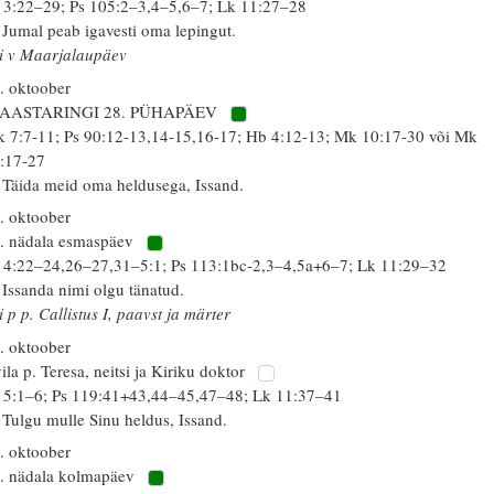
 3:22–29; Ps 105:2–3,4–5,6–7; Lk 11:27–28
 Jumal peab igavesti oma lepingut.
i v Maarjalaupäev
. oktoober
 AASTARINGI 28. PÜHAPÄEV
k 7:7-11; Ps 90:12-13,14-15,16-17; Hb 4:12-13; Mk 10:17-30 või Mk
:17-27
 Täida meid oma heldusega, Issand.
. oktoober
. nädala esmaspäev
 4:22–24,26–27,31–5:1; Ps 113:1bc-2,3–4,5a+6–7; Lk 11:29–32
 Issanda nimi olgu tänatud.
i p p. Callistus I, paavst ja märter
. oktoober
ila p. Teresa, neitsi ja Kiriku doktor
 5:1–6; Ps 119:41+43,44–45,47–48; Lk 11:37–41
 Tulgu mulle Sinu heldus, Issand.
. oktoober
. nädala kolmapäev