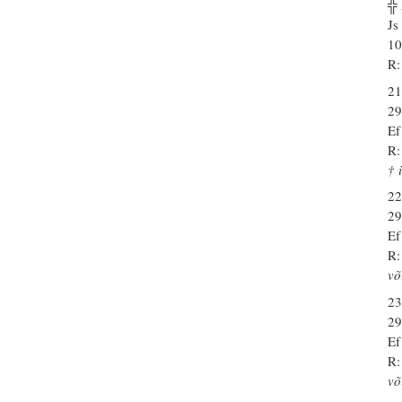
╬
Js
10
R:
21
29
Ef
R:
† 
22
29
Ef
R:
võ
23
29
Ef
R:
võ