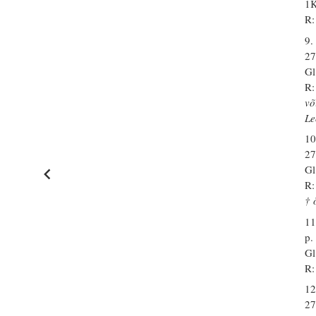
1K
R:
9.
27
Gl
R:
võ
Le
10
27
Gl
R:
† 
11
p.
Gl
R:
12
27