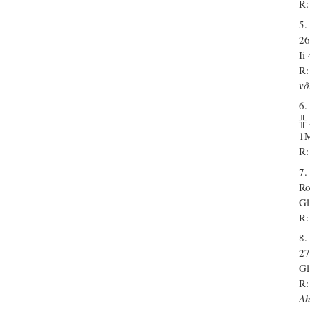
R:
5.
26
Ii
R:
võ
6.
╬
1M
R:
7.
Ro
Gl
R:
8.
27
Gl
R:
A