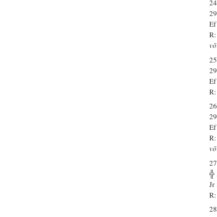
24
29
Ef
R:
võ
25
29
Ef
R:
26
29
Ef
R:
võ
27
╬
Jr
R:
28