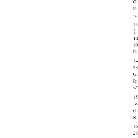
Gl
R:
võ
13
╬
Tr
10
R:
14
28
Gl
R:
võ
15
Av
Gl
R:
16
28