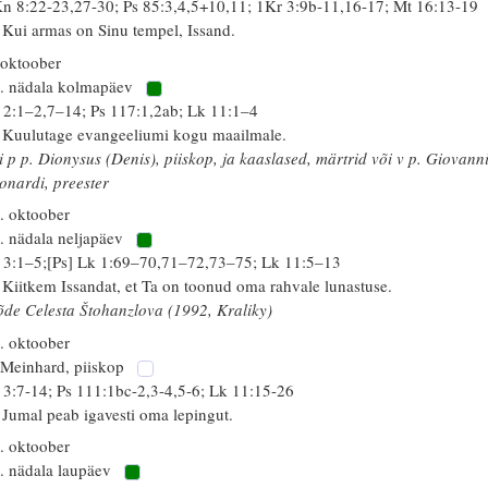
n 8:22-23,27-30; Ps 85:3,4,5+10,11; 1Kr 3:9b-11,16-17; Mt 16:13-19
 Kui armas on Sinu tempel, Issand.
 oktoober
. nädala kolmapäev
 2:1–2,7–14; Ps 117:1,2ab; Lk 11:1–4
 Kuulutage evangeeliumi kogu maailmale.
i p p. Dionysus (Denis), piiskop, ja kaaslased, märtrid või v p. Giovann
onardi, preester
. oktoober
. nädala neljapäev
 3:1–5;[Ps] Lk 1:69–70,71–72,73–75; Lk 11:5–13
 Kiitkem Issandat, et Ta on toonud oma rahvale lunastuse.
õde Celesta Štohanzlova (1992, Kraliky)
. oktoober
 Meinhard, piiskop
 3:7-14; Ps 111:1bc-2,3-4,5-6; Lk 11:15-26
 Jumal peab igavesti oma lepingut.
. oktoober
. nädala laupäev