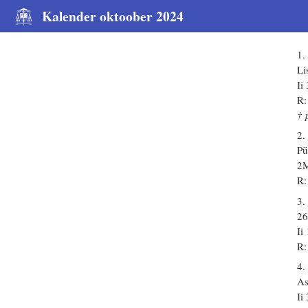
Kalender oktoober 2024
1.
Li
Ii
R:
† 
2.
Pü
2M
R:
3.
26
Ii
R:
4.
As
Ii