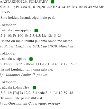
 AASTARINGI 29. PÜHAPÄEV
 53:10-11; Ps 33:4-5,18-19,20+22; Hb 4:14-16; Mk 10:35-45 või Mk
:42-45
 Sinu heldus, Issand, olgu meie peal.
. oktoober
. nädala esmasppäev
 2:1–10; Ps 100:1b-2,3,4,5; Lk 12:13–21
 Issand on meid teinud ja Tema omad me oleme.
isa Robert Lenzbauer OFMCap (1979, München)
. oktoober
. nädala teisipäev
 2:12-22; Ps 85:9abc+10,11-12,13-14; Lk 12:35-38
 Issand kuulutab rahu oma rahvale.
i p. Johannes Paulus II, paavst
. oktoober
. nädala kolmapäev
 3:2–12; [Ps] Js 12:2–3,4bcde,5–6; Lk 12:39–48
 Te ammutate päästeallikaist.
i v p. Giovanni da Capestrano, preester