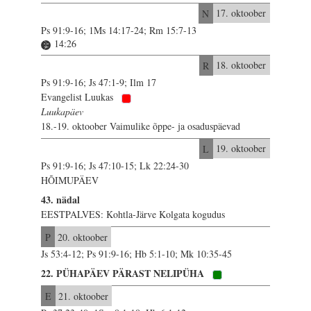
N
17. oktoober
Ps 91:9-16; 1Ms 14:17-24; Rm 15:7-13
14:26
R
18. oktoober
Ps 91:9-16; Js 47:1-9; Ilm 17
Evangelist Luukas
Luukapäev
18.-19. oktoober Vaimulike õppe- ja osaduspäevad
L
19. oktoober
Ps 91:9-16; Js 47:10-15; Lk 22:24-30
HÕIMUPÄEV
43. nädal
EESTPALVES: Kohtla-Järve Kolgata kogudus
P
20. oktoober
Js 53:4-12; Ps 91:9-16; Hb 5:1-10; Mk 10:35-45
22. PÜHAPÄEV PÄRAST NELIPÜHA
E
21. oktoober