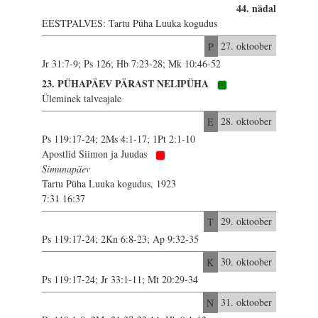
44. nädal
EESTPALVES: Tartu Püha Luuka kogudus
P
27. oktoober
Jr 31:7-9; Ps 126; Hb 7:23-28; Mk 10:46-52
23. PÜHAPÄEV PÄRAST NELIPÜHA
Üleminek talveajale
E
28. oktoober
Ps 119:17-24; 2Ms 4:1-17; 1Pt 2:1-10
Apostlid Siimon ja Juudas
Simunapäev
Tartu Püha Luuka kogudus, 1923
7:31 16:37
T
29. oktoober
Ps 119:17-24; 2Kn 6:8-23; Ap 9:32-35
K
30. oktoober
Ps 119:17-24; Jr 33:1-11; Mt 20:29-34
N
31. oktoober