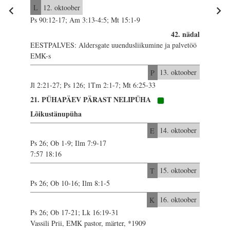
L
12. oktoober
Ps 90:12-17; Am 3:13-4:5; Mt 15:1-9
42. nädal
EESTPALVES: Aldersgate uuendusliikumine ja palvetöö
EMK-s
P
13. oktoober
Jl 2:21-27; Ps 126; 1Tm 2:1-7; Mt 6:25-33
21. PÜHAPÄEV PÄRAST NELIPÜHA
Lõikustänupüha
E
14. oktoober
Ps 26; Ob 1-9; Ilm 7:9-17
7:57 18:16
T
15. oktoober
Ps 26; Ob 10-16; Ilm 8:1-5
K
16. oktoober
Ps 26; Ob 17-21; Lk 16:19-31
Vassili Prii, EMK pastor, märter, *1909