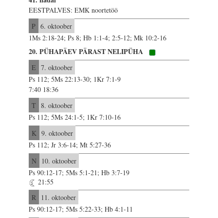
EESTPALVES: EMK noortetöö
P
6. oktoober
1Ms 2:18-24; Ps 8; Hb 1:1-4; 2:5-12; Mk 10:2-16
20. PÜHAPÄEV PÄRAST NELIPÜHA
E
7. oktoober
Ps 112; 5Ms 22:13-30; 1Kr 7:1-9
7:40 18:36
T
8. oktoober
Ps 112; 5Ms 24:1-5; 1Kr 7:10-16
K
9. oktoober
Ps 112; Jr 3:6-14; Mt 5:27-36
N
10. oktoober
Ps 90:12-17; 5Ms 5:1-21; Hb 3:7-19
21:55
R
11. oktoober
Ps 90:12-17; 5Ms 5:22-33; Hb 4:1-11