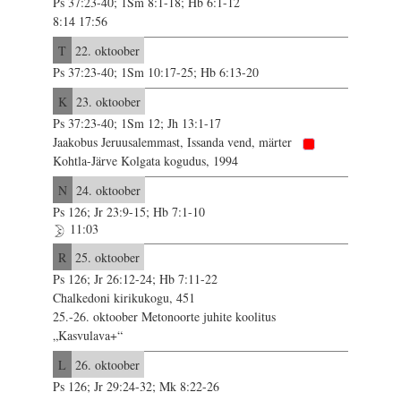
Ps 37:23-40; 1Sm 8:1-18; Hb 6:1-12
8:14 17:56
T
22. oktoober
Ps 37:23-40; 1Sm 10:17-25; Hb 6:13-20
K
23. oktoober
Ps 37:23-40; 1Sm 12; Jh 13:1-17
Jaakobus Jeruusalemmast, Issanda vend, märter
Kohtla-Järve Kolgata kogudus, 1994
N
24. oktoober
Ps 126; Jr 23:9-15; Hb 7:1-10
11:03
R
25. oktoober
Ps 126; Jr 26:12-24; Hb 7:11-22
Chalkedoni kirikukogu, 451
25.-26. oktoober Metonoorte juhite koolitus
„Kasvulava+“
L
26. oktoober
Ps 126; Jr 29:24-32; Mk 8:22-26