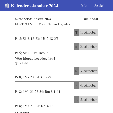
Kalender oktoober 2024
Info
Seaded
oktoober-viinakuu 2024
40. nädal
EESTPALVES: Võru Elupuu kogudus
T
1. oktoober
Ps 5; Sk 8:18-23; 1Jh 2:18-25
K
2. oktoober
Ps 5; Sk 10; Mt 18:6-9
Võru Elupuu kogudus, 1994
21:49
N
3. oktoober
Ps 8; 1Ms 20; Gl 3:23-29
R
4. oktoober
Ps 8; 1Ms 21:22-34; Rm 8:1-11
L
5. oktoober
Ps 8; 1Ms 23; Lk 16:14-18
41. nädal