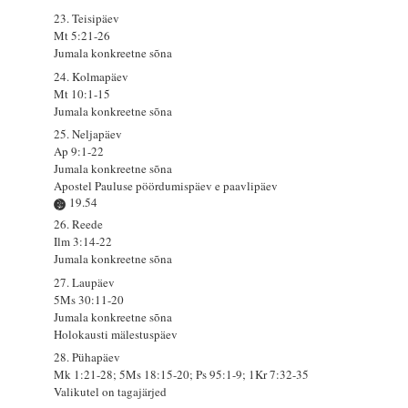
23. Teisipäev
Mt 5:21-26
Jumala konkreetne sõna
24. Kolmapäev
Mt 10:1-15
Jumala konkreetne sõna
25. Neljapäev
Ap 9:1-22
Jumala konkreetne sõna
Apostel Pauluse pöördumispäev e paavlipäev
19.54
26. Reede
Ilm 3:14-22
Jumala konkreetne sõna
27. Laupäev
5Ms 30:11-20
Jumala konkreetne sõna
Holokausti mälestuspäev
28. Pühapäev
Mk 1:21-28; 5Ms 18:15-20; Ps 95:1-9; 1Kr 7:32-35
Valikutel on tagajärjed