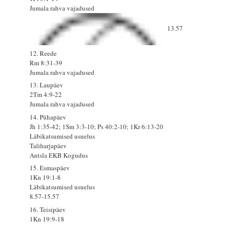
Jumala rahva vajadused
13.57
12. Reede
Rm 8:31-39
Jumala rahva vajadused
13. Laupäev
2Tm 4:9-22
Jumala rahva vajadused
14. Pühapäev
Jh 1:35-42; 1Sm 3:3-10; Ps 40:2-10; 1Kr 6:13-20
Läbikatsumised usuelus
Taliharjapäev
Antsla EKB Kogudus
15. Esmaspäev
1Kn 19:1-8
Läbikatsumised usuelus
8.57-15.57
16. Teisipäev
1Kn 19:9-18