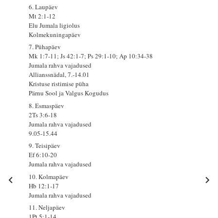
6. Laupäev
Mt 2:1-12
Elu Jumala ligiolus
Kolmekuningapäev
7. Pühapäev
Mk 1:7-11; Js 42:1-7; Ps 29:1-10; Ap 10:34-38
Jumala rahva vajadused
Allianssnädal, 7.-14.01
Kristuse ristimise püha
Pärnu Sool ja Valgus Kogudus
8. Esmaspäev
2Ts 3:6-18
Jumala rahva vajadused
9.05-15.44
9. Teisipäev
Ef 6:10-20
Jumala rahva vajadused
10. Kolmapäev
Hb 12:1-17
Jumala rahva vajadused
11. Neljapäev
1Pt 5:1-14