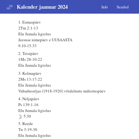
Kalender jaanuar 2024
Info
Seaded
1. Esmaspäev
2Tm 2:1-13
Elu Jumala ligiolus
Jeesuse nimepäev e UUSAASTA
9.10-15.33
2. Teisipäev
1Ms 28:10-22
Elu Jumala ligiolus
3. Kolmapäev
2Ms 13:17-22
Elu Jumala ligiolus
Vabadussõjas (1918-1920) võidelnute mälestuspäev
4. Neljapäev
Ps 139:1-16
Elu Jumala ligiolus
5.30
5. Reede
Tn 3:19-30
Elu Jumala ligiolus