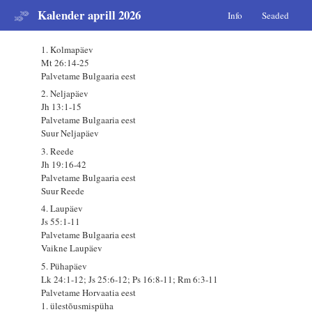
Kalender aprill 2026
Info
Seaded
1. Kolmapäev
Mt 26:14-25
Palvetame Bulgaaria eest
2. Neljapäev
Jh 13:1-15
Palvetame Bulgaaria eest
Suur Neljapäev
3. Reede
Jh 19:16-42
Palvetame Bulgaaria eest
Suur Reede
4. Laupäev
Js 55:1-11
Palvetame Bulgaaria eest
Vaikne Laupäev
5. Pühapäev
Lk 24:1-12; Js 25:6-12; Ps 16:8-11; Rm 6:3-11
Palvetame Horvaatia eest
1. ülestõusmispüha