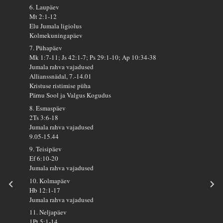
6. Laupäev
Mt 2:1-12
Elu Jumala ligiolus
Kolmekuningapäev
7. Pühapäev
Mk 1:7-11; Js 42:1-7; Ps 29:1-10; Ap 10:34-38
Jumala rahva vajadused
Allianssnädal, 7.-14.01
Kristuse ristimise püha
Pärnu Sool ja Valgus Kogudus
8. Esmaspäev
2Ts 3:6-18
Jumala rahva vajadused
9.05-15.44
9. Teisipäev
Ef 6:10-20
Jumala rahva vajadused
10. Kolmapäev
Hb 12:1-17
Jumala rahva vajadused
11. Neljapäev
1Pt 5:1-14