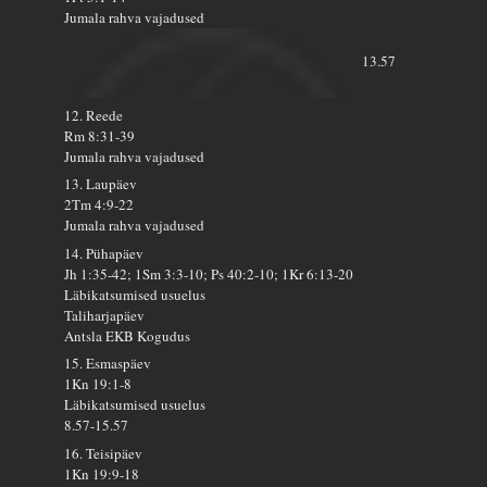
Jumala rahva vajadused
13.57
12. Reede
Rm 8:31-39
Jumala rahva vajadused
13. Laupäev
2Tm 4:9-22
Jumala rahva vajadused
14. Pühapäev
Jh 1:35-42; 1Sm 3:3-10; Ps 40:2-10; 1Kr 6:13-20
Läbikatsumised usuelus
Taliharjapäev
Antsla EKB Kogudus
15. Esmaspäev
1Kn 19:1-8
Läbikatsumised usuelus
8.57-15.57
16. Teisipäev
1Kn 19:9-18