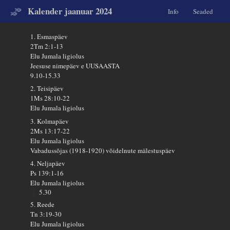
Kalender jaanuar 2024
Info
Seaded
1. Esmaspäev
2Tm 2:1-13
Elu Jumala ligiolus
Jeesuse nimepäev e UUSAASTA
9.10-15.33
2. Teisipäev
1Ms 28:10-22
Elu Jumala ligiolus
3. Kolmapäev
2Ms 13:17-22
Elu Jumala ligiolus
Vabadussõjas (1918-1920) võidelnute mälestuspäev
4. Neljapäev
Ps 139:1-16
Elu Jumala ligiolus
5.30
5. Reede
Tn 3:19-30
Elu Jumala ligiolus