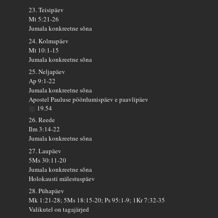
23. Teisipäev
Mt 5:21-26
Jumala konkreetne sõna
24. Kolmapäev
Mt 10:1-15
Jumala konkreetne sõna
25. Neljapäev
Ap 9:1-22
Jumala konkreetne sõna
Apostel Pauluse pöördumispäev e paavlipäev
19.54
26. Reede
Ilm 3:14-22
Jumala konkreetne sõna
27. Laupäev
5Ms 30:11-20
Jumala konkreetne sõna
Holokausti mälestuspäev
28. Pühapäev
Mk 1:21-28; 5Ms 18:15-20; Ps 95:1-9; 1Kr 7:32-35
Valikutel on tagajärjed