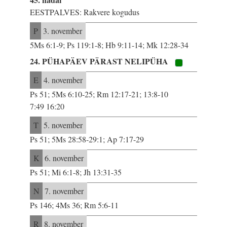
EESTPALVES: Rakvere kogudus
P
3. november
5Ms 6:1-9; Ps 119:1-8; Hb 9:11-14; Mk 12:28-34
24. PÜHAPÄEV PÄRAST NELIPÜHA
E
4. november
Ps 51; 5Ms 6:10-25; Rm 12:17-21; 13:8-10
7:49 16:20
T
5. november
Ps 51; 5Ms 28:58-29:1; Ap 7:17-29
K
6. november
Ps 51; Mi 6:1-8; Jh 13:31-35
N
7. november
Ps 146; 4Ms 36; Rm 5:6-11
R
8. november