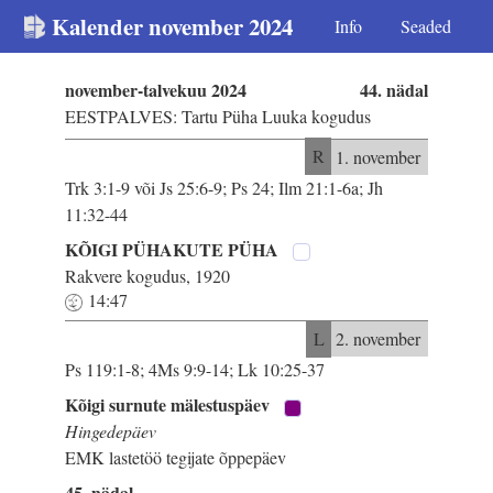
Kalender november 2024
Info
Seaded
november-talvekuu 2024
44. nädal
EESTPALVES: Tartu Püha Luuka kogudus
R
1. november
Trk 3:1-9 või Js 25:6-9; Ps 24; Ilm 21:1-6a; Jh
11:32-44
KÕIGI PÜHAKUTE PÜHA
Rakvere kogudus, 1920
14:47
L
2. november
Ps 119:1-8; 4Ms 9:9-14; Lk 10:25-37
Kõigi surnute mälestuspäev
Hingedepäev
EMK lastetöö tegijate õppepäev
45. nädal