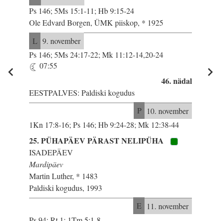
Ps 146; 5Ms 15:1-11; Hb 9:15-24
Ole Edvard Borgen, ÜMK piiskop, * 1925
L
9. november
Ps 146; 5Ms 24:17-22; Mk 11:12-14,20-24
07:55
46. nädal
EESTPALVES: Paldiski kogudus
P
10. november
1Kn 17:8-16; Ps 146; Hb 9:24-28; Mk 12:38-44
25. PÜHAPÄEV PÄRAST NELIPÜHA
ISADEPÄEV
Mardipäev
Martin Luther, * 1483
Paldiski kogudus, 1993
E
11. november
Ps 94; Rt 1; 1Tm 5:1-8