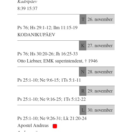
Kadripäev
8:39 15:37
T
26. november
Ps 76; Hs 29:1-12; Ilm 11:15-19
KODANIKUPÄEV
K
27. november
Ps 76; Hs 30:20-26; Jh 16:25-33
Otto Liebner, EMK superintendent, † 1946
N
28. november
Ps 25:1-10; Ne 9:6-15; 1Ts 5:1-11
R
29. november
Ps 25:1-10; Ne 9:16-25; 1Ts 5:12-22
L
30. november
Ps 25:1-10; Ne 9:26-31; Lk 21:20-24
Apostel Andreas