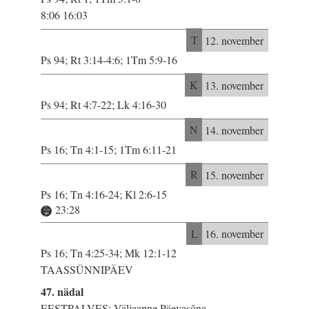
8:06 16:03
T
12. november
Ps 94; Rt 3:14-4:6; 1Tm 5:9-16
K
13. november
Ps 94; Rt 4:7-22; Lk 4:16-30
N
14. november
Ps 16; Tn 4:1-15; 1Tm 6:11-21
R
15. november
Ps 16; Tn 4:16-24; Kl 2:6-15
23:28
L
16. november
Ps 16; Tn 4:25-34; Mk 12:1-12
TAASSÜNNIPÄEV
47. nädal
EESTPALVES: Väljaanne Päevasõna