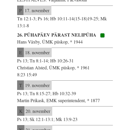
P
17. november
Tn 12:1-3; Ps 16; Hb 10:11-14(15-18)19-25; Mk
13:1-8
26. PÜHAPÄEV PÄRAST NELIPÜHA
Hans Växby, ÜMK piiskop, * 1944
E
18. november
Ps 13; Tn 8:1-14; Hb 10:26-31
Christian Alsted, ÜMK piiskop, * 1961
8:23 15:49
T
19. november
Ps 13; Tn 8:15-27; Hb 10:32-39
Martin Prikask, EMK superintendent, * 1877
K
20. november
Ps 13; Sk 12:1-13:1; Mk 13:9-23
N
21. november