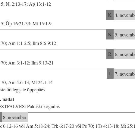
 5; Nl 2:13-17; Ap 13:1-12
K
4. novemb
 5; Õp 16:21-33; Mt 15:1-9
N
5. novemb
 70; Am 1:1-2:5; Ilm 8:6-9:12
R
6. novemb
 70; Am 3:1-12; Ilm 9:13-21
L
7. novemb
 70; Am 4:6-13; Mt 24:1-14
stetöö tegijate õppepäev
. nädal
STPALVES: Paldiski kogudus
8. november
k 6:12-16 või Am 5:18-24; Trk 6:17-20 või Ps 70; 1Ts 4:13-18; Mt 25:
3