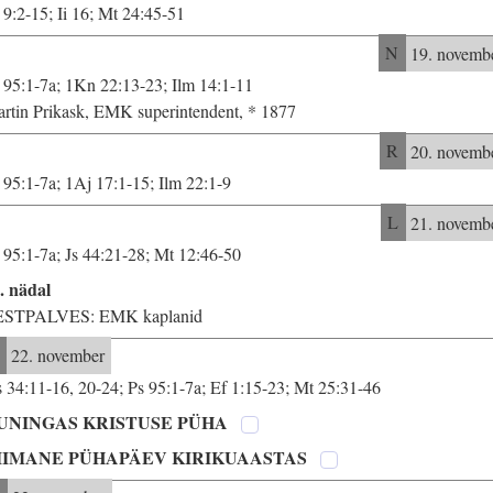
 9:2-15; Ii 16; Mt 24:45-51
N
19. novemb
 95:1-7a; 1Kn 22:13-23; Ilm 14:1-11
rtin Prikask, EMK superintendent, * 1877
R
20. novemb
 95:1-7a; 1Aj 17:1-15; Ilm 22:1-9
L
21. novemb
 95:1-7a; Js 44:21-28; Mt 12:46-50
. nädal
ESTPALVES: EMK kaplanid
22. november
 34:11-16, 20-24; Ps 95:1-7a; Ef 1:15-23; Mt 25:31-46
UNINGAS KRISTUSE PÜHA
IIMANE PÜHAPÄEV KIRIKUAASTAS