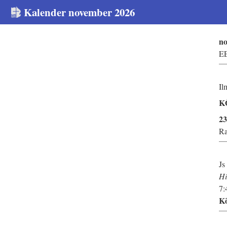
Kalender november 2026
no
E
Il
K
2
Ra
Js
Hi
7:
Kõ