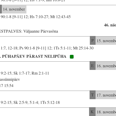
L
14. november
 90:1-8 [9-11] 12; Hs 7:10-27; Mt 12:43-45
46. nä
STPALVES: Väljaanne Päevasõna
P
15. novemb
 1:7, 12-18; Ps 90:1-8 [9-11] 12; 1Ts 5:1-11; Mt 25:14-30
5. PÜHAPÄEV PÄRAST NELIPÜHA
E
16. novemb
 9:2-15; Sk 1:7-17; Rm 2:1-11
assünnipäev
17 15:54
T
17. novemb
 9:2-15; Sk 2:5-9, 5:1-4; 1Ts 5:12-18
K
18. novemb