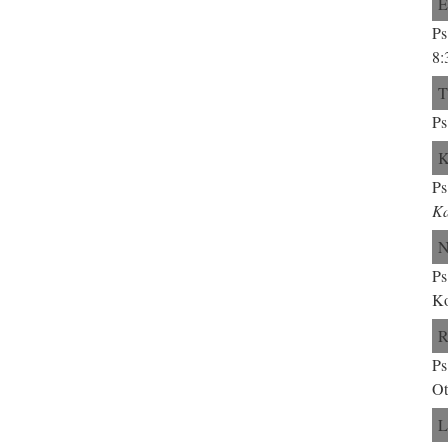
Ps
8:
Ps
Ps
Ka
Ps
Ko
Ps
Ot