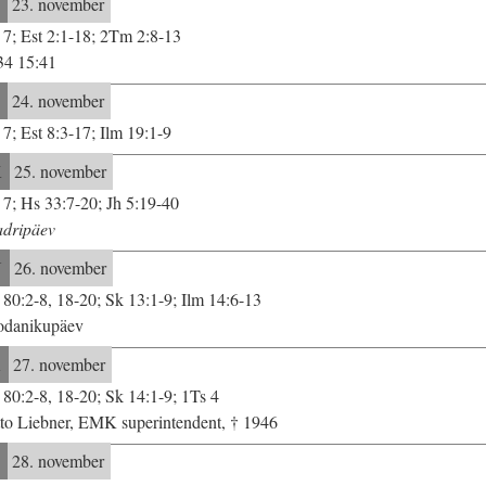
E
23. november
 7; Est 2:1-18; 2Tm 2:8-13
34 15:41
T
24. november
 7; Est 8:3-17; Ilm 19:1-9
K
25. november
 7; Hs 33:7-20; Jh 5:19-40
dripäev
N
26. november
 80:2-8, 18-20; Sk 13:1-9; Ilm 14:6-13
danikupäev
R
27. november
 80:2-8, 18-20; Sk 14:1-9; 1Ts 4
to Liebner, EMK superintendent, † 1946
L
28. november