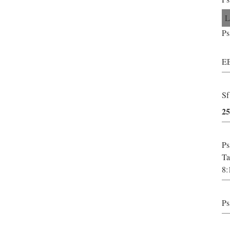
Ps
EE
Sf
2
Ps
Ta
8:
Ps