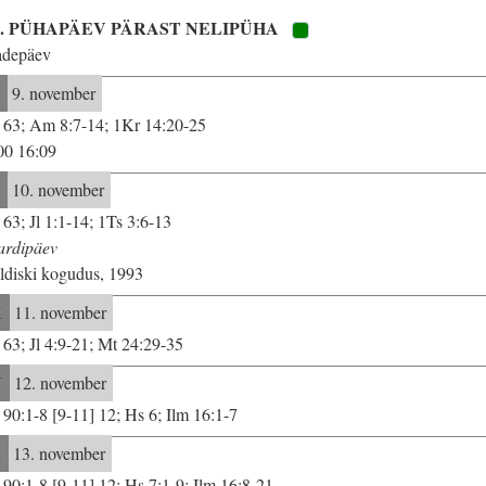
4. PÜHAPÄEV PÄRAST NELIPÜHA
adepäev
E
9. november
 63; Am 8:7-14; 1Kr 14:20-25
00 16:09
T
10. november
 63; Jl 1:1-14; 1Ts 3:6-13
rdipäev
ldiski kogudus, 1993
K
11. november
 63; Jl 4:9-21; Mt 24:29-35
N
12. november
 90:1-8 [9-11] 12; Hs 6; Ilm 16:1-7
R
13. november
 90:1-8 [9-11] 12; Hs 7:1-9; Ilm 16:8-21