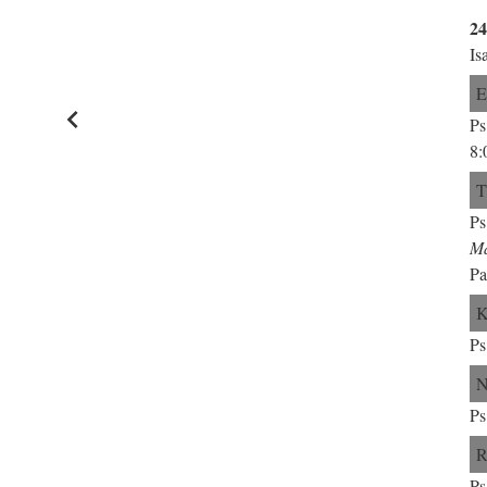
2
Is
Ps
8:
Ps
Ma
Pa
Ps
Ps
Ps