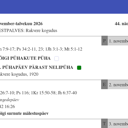
vember-talvekuu 2026
44. nä
ESTPALVES: Rakvere kogudus
P
1. novemb
m 7:9-17; Ps 34:2-11, 23; 1Jh 3:1-3; Mt 5:1-12
ÕIGI PÜHAKUTE PÜHA
3. PÜHAPÄEV PÄRAST NELIPÜHA
kvere kogudus, 1920
E
2. novemb
 26:7-10; Ps 116; 1Kr 15:50-58; Jh 6:37-40
ngedepäev
42 16:26
igi surnute mälestuspäev
T
3. novemb