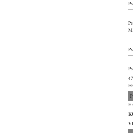
Ps
Ps
Ma
Ps
Ps
47
E
P
Hs
K
V