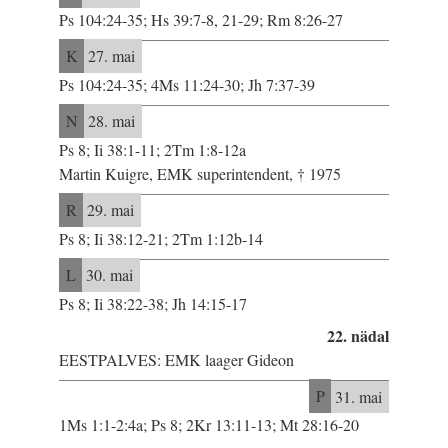
Ps 104:24-35; Hs 39:7-8, 21-29; Rm 8:26-27
K
27. mai
Ps 104:24-35; 4Ms 11:24-30; Jh 7:37-39
N
28. mai
Ps 8; Ii 38:1-11; 2Tm 1:8-12a
Martin Kuigre, EMK superintendent, † 1975
R
29. mai
Ps 8; Ii 38:12-21; 2Tm 1:12b-14
L
30. mai
Ps 8; Ii 38:22-38; Jh 14:15-17
22. nädal
EESTPALVES: EMK laager Gideon
P
31. mai
1Ms 1:1-2:4a; Ps 8; 2Kr 13:11-13; Mt 28:16-20