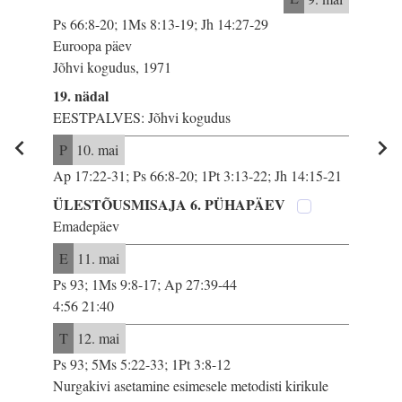
Ps 66:8-20; 1Ms 8:13-19; Jh 14:27-29
Euroopa päev
Jõhvi kogudus, 1971
19. nädal
EESTPALVES: Jõhvi kogudus
P
10. mai
Ap 17:22-31; Ps 66:8-20; 1Pt 3:13-22; Jh 14:15-21
ÜLESTÕUSMISAJA 6. PÜHAPÄEV
Emadepäev
E
11. mai
Ps 93; 1Ms 9:8-17; Ap 27:39-44
4:56 21:40
T
12. mai
Ps 93; 5Ms 5:22-33; 1Pt 3:8-12
Nurgakivi asetamine esimesele metodisti kirikule