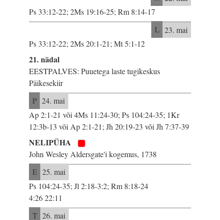
Ps 33:12-22; 2Ms 19:16-25; Rm 8:14-17
L
23. mai
Ps 33:12-22; 2Ms 20:1-21; Mt 5:1-12
21. nädal
EESTPALVES: Puuetega laste tugikeskus
Päikesekiir
P
24. mai
Ap 2:1-21 või 4Ms 11:24-30; Ps 104:24-35; 1Kr
12:3b-13 või Ap 2:1-21; Jh 20:19-23 või Jh 7:37-39
NELIPÜHA
John Wesley Aldersgate'i kogemus, 1738
E
25. mai
Ps 104:24-35; Jl 2:18-3:2; Rm 8:18-24
4:26 22:11
T
26. mai