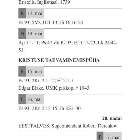
Bristolis, Inglismaal, 1739
K
13. mai
Ps 93; 5Ms 31:1-13; Jh 16:16-24
N
14. mai
Ap 1:1-11; Ps 47 või Ps 93; Ef 1:15-23; Lk 24:44-
53
KRISTUSE TAEVAMINEMISPÜHA
R
15. mai
Ps 93; 2Kn 2:1-12; Ef 2:1-7
Edgar Blake, ÜMK piiskop, † 1943
L
16. mai
Ps 93; 2Kn 2:13-15; Jh 8:21-30
20. nädal
EESTPALVES: Superintendent Robert Tšerenkov
P
17. mai