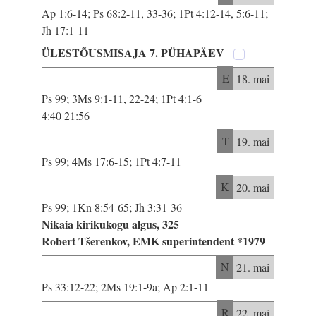
Ap 1:6-14; Ps 68:2-11, 33-36; 1Pt 4:12-14, 5:6-11;
Jh 17:1-11
ÜLESTÕUSMISAJA 7. PÜHAPÄEV
E
18. mai
Ps 99; 3Ms 9:1-11, 22-24; 1Pt 4:1-6
4:40 21:56
T
19. mai
Ps 99; 4Ms 17:6-15; 1Pt 4:7-11
K
20. mai
Ps 99; 1Kn 8:54-65; Jh 3:31-36
Nikaia kirikukogu algus, 325
Robert Tšerenkov, EMK superintendent *1979
N
21. mai
Ps 33:12-22; 2Ms 19:1-9a; Ap 2:1-11
R
22. mai