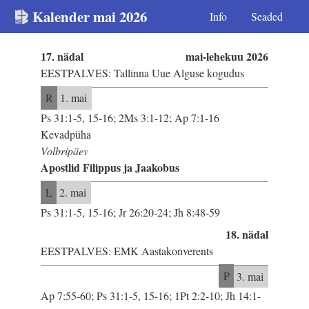
Kalender mai 2026
Info
Seaded
17. nädal
mai-lehekuu 2026
EESTPALVES: Tallinna Uue Alguse kogudus
R
1. mai
Ps 31:1-5, 15-16; 2Ms 3:1-12; Ap 7:1-16
Kevadpüha
Volbripäev
Apostlid Filippus ja Jaakobus
L
2. mai
Ps 31:1-5, 15-16; Jr 26:20-24; Jh 8:48-59
18. nädal
EESTPALVES: EMK Aastakonverents
P
3. mai
Ap 7:55-60; Ps 31:1-5, 15-16; 1Pt 2:2-10; Jh 14:1-