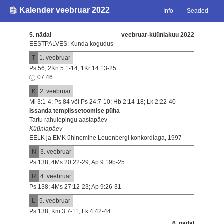
Kalender veebruar 2022
Info
Seaded
5. nädal
veebruar-küünlakuu 2022
EESTPALVES: Kunda kogudus
T
1. veebruar
Ps 56; 2Kn 5:1-14; 1Kr 14:13-25
07:46
K
2. veebruar
Ml 3:1-4; Ps 84 või Ps 24:7-10; Hb 2:14-18; Lk 2:22-40
Issanda templissetoomise püha
Tartu rahulepingu aastapäev
Küünlapäev
EELK ja EMK ühinemine Leuenbergi konkordiaga, 1997
N
3. veebruar
Ps 138; 4Ms 20:22-29; Ap 9:19b-25
R
4. veebruar
Ps 138; 4Ms 27:12-23; Ap 9:26-31
L
5. veebruar
Ps 138; Km 3:7-11; Lk 4:42-44
6. nädal