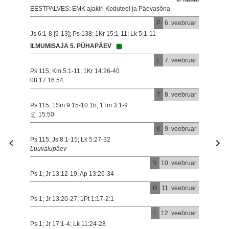
EESTPALVES: EMK ajakiri Koduteel ja Päevasõna
P
6. veebruar
Js 6:1-8 [9-13]; Ps 138; 1Kr 15:1-11; Lk 5:1-11
ILMUMISAJA 5. PÜHAPÄEV
E
7. veebruar
Ps 115; Km 5:1-11; 1Kr 14:26-40
08:17 16:54
T
8. veebruar
Ps 115; 1Sm 9:15-10:1b; 1Tm 3:1-9
15:50
K
9. veebruar
Ps 115; Js 8:1-15; Lk 5:27-32
Luuvalupäev
N
10. veebruar
Ps 1; Jr 13:12-19; Ap 13:26-34
R
11. veebruar
Ps 1; Jr 13:20-27; 1Pt 1:17-2:1
L
12. veebruar
Ps 1; Jr 17:1-4; Lk 11:24-28