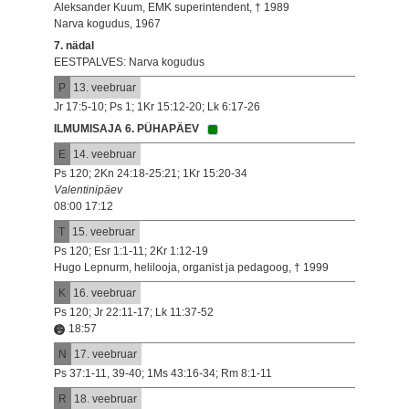
Aleksander Kuum, EMK superintendent, † 1989
Narva kogudus, 1967
7. nädal
EESTPALVES: Narva kogudus
P
13. veebruar
Jr 17:5-10; Ps 1; 1Kr 15:12-20; Lk 6:17-26
ILMUMISAJA 6. PÜHAPÄEV
E
14. veebruar
Ps 120; 2Kn 24:18-25:21; 1Kr 15:20-34
Valentinipäev
08:00 17:12
T
15. veebruar
Ps 120; Esr 1:1-11; 2Kr 1:12-19
Hugo Lepnurm, helilooja, organist ja pedagoog, † 1999
K
16. veebruar
Ps 120; Jr 22:11-17; Lk 11:37-52
18:57
N
17. veebruar
Ps 37:1-11, 39-40; 1Ms 43:16-34; Rm 8:1-11
R
18. veebruar