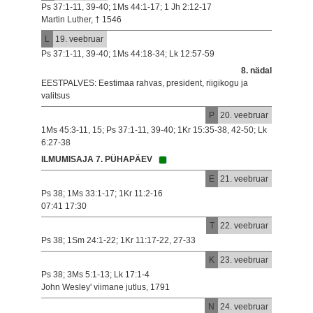
Ps 37:1-11, 39-40; 1Ms 44:1-17; 1 Jh 2:12-17
Martin Luther, † 1546
L
19. veebruar
Ps 37:1-11, 39-40; 1Ms 44:18-34; Lk 12:57-59
8. nädal
EESTPALVES: Eestimaa rahvas, president, riigikogu ja
valitsus
P
20. veebruar
1Ms 45:3-11, 15; Ps 37:1-11, 39-40; 1Kr 15:35-38, 42-50; Lk
6:27-38
ILMUMISAJA 7. PÜHAPÄEV
E
21. veebruar
Ps 38; 1Ms 33:1-17; 1Kr 11:2-16
07:41 17:30
T
22. veebruar
Ps 38; 1Sm 24:1-22; 1Kr 11:17-22, 27-33
K
23. veebruar
Ps 38; 3Ms 5:1-13; Lk 17:1-4
John Wesley' viimane jutlus, 1791
N
24. veebruar