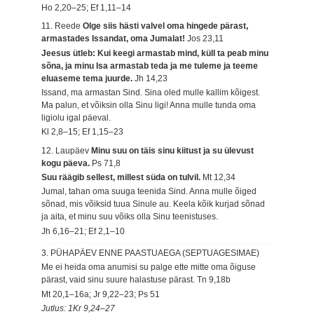
Ho 2,20–25; Ef 1,11–14
11. Reede
Olge siis hästi valvel oma hingede pärast,
armastades Issandat, oma Jumalat!
Jos 23,11
Jeesus ütleb: Kui keegi armastab mind, küll ta peab minu
sõna, ja minu Isa armastab teda ja me tuleme ja teeme
eluaseme tema juurde.
Jh 14,23
Issand, ma armastan Sind. Sina oled mulle kallim kõigest.
Ma palun, et võiksin olla Sinu ligi! Anna mulle tunda oma
ligiolu igal päeval.
Kl 2,8–15; Ef 1,15–23
12. Laupäev
Minu suu on täis sinu kiitust ja su ülevust
kogu päeva.
Ps 71,8
Suu räägib sellest, millest süda on tulvil.
Mt 12,34
Jumal, tahan oma suuga teenida Sind. Anna mulle õiged
sõnad, mis võiksid tuua Sinule au. Keela kõik kurjad sõnad
ja aita, et minu suu võiks olla Sinu teenistuses.
Jh 6,16–21; Ef 2,1–10
3. PÜHAPÄEV ENNE PAASTUAEGA (SEPTUAGESIMAE)
Me ei heida oma anumisi su palge ette mitte oma õiguse
pärast, vaid sinu suure halastuse pärast.
Tn 9,18b
Mt 20,1–16a; Jr 9,22–23; Ps 51
Jutlus: 1Kr 9,24–27