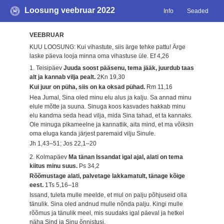
Loosung veebruar 2022
Info
Seaded
VEEBRUAR
KUU LOOSUNG: Kui vihastute, siis ärge tehke pattu! Ärge
laske päeva looja minna oma vihastuse üle.
Ef 4,26
1. Teisipäev
Juuda soost pääsenu, tema jääk, juurdub taas
alt ja kannab vilja pealt.
2Kn 19,30
Kui juur on püha, siis on ka oksad pühad.
Rm 11,16
Hea Jumal, Sina oled minu elu alus ja kalju. Sa annad minu
elule mõtte ja suuna. Sinuga koos kasvades hakkab minu
elu kandma seda head vilja, mida Sina tahad, et ta kannaks.
Ole minuga pikameelne ja kannatlik, aita mind, et ma võiksin
oma eluga kanda järjest paremaid vilju Sinule.
Jh 1,43–51; Jos 22,1–20
2. Kolmapäev
Ma tänan Issandat igal ajal, alati on tema
kiitus minu suus.
Ps 34,2
Rõõmustage alati, palvetage lakkamatult, tänage kõige
eest.
1Ts 5,16–18
Issand, tuleta mulle meelde, et mul on palju põhjuseid olla
tänulik. Sina oled andnud mulle nõnda palju. Kingi mulle
rõõmus ja tänulik meel, mis suudaks igal päeval ja hetkel
näha Sind ja Sinu õnnistusi.