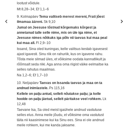
lootust võidule.
Mt 8,28–34; Ef 1,1–6
9. Kolmapäev
Tema valitseb merest mereni, Frati jõest
ilmamaa ääreni.
Sk 9,10
Jumal on Jeesuse tõstnud kõrgemaks kõrgest ja
annetanud talle selle nime, mis on üle iga nime, et
Jeesuse nimes nõtkuks iga põlv nii taevas kui maa peal
kui maa all.
Fl 2,9–10
Issand, Sina oled kuningas, kelle valitsus kestab igavesest
ajast igavesti. Sinu riik on rahuriik, kus on igavene rahu.
Tõsta meie silmad üles, et võiksime oodata kannatlikult ja
rõõmsalt seda riiki. Aga anna oma riigist väike eelmaitse ka
selles rahutus maailmas.
Na 1,2–6; Ef 1,7–10
10. Neljapäev
Taevas on Issanda taevas ja maa on ta
andnud inimlastele.
Ps 115,16
Kellele on palju antud, sellelt nõutakse palju; ja kelle
hoolde on palju jäetud, sellelt päritakse veel rohkem.
Lk
12,48
Taevane Isa, Sa oled meist igaühele andnud vastutuse
selles elus. Anna meile jõudu, et võiksime oma vastutust
täita nii kaasinimese kui ka Sinu ees. Sina ei ole andnud
meile rohkem, kui me kanda jaksame.