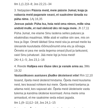
Ilm 1,(1.2)3–8; Jos 22,21–34
3. Neljapäev
Päästa meid, meie pääste Jumal, kogu ja
vabasta meid paganate seast, et saaksime tänada su
püha nime.
1Aj 16,35
Jeesus palub: Püha Isa, hoia neid oma nimes, mille sina
andsid mulle, et nad oleksid üks nii nagu meie.
Jh 17,11
Püha Jumal, me elame Sinu lastena selles patuses ja
ebakindlas maailmas. Mitte alati ei valitse siin see, mis on
hea ja õige. Ometi läkitad Sina meid siia ja annad meile ka
ülesande kuulutada rõõmusõnumit oma elu ja sõnaga.
Õnneks ei pea me seda tegema omast jõust ja tarkusest,
vaid Sinu juhatusel. Jää meie ligi ja hoia meid!
2Kr 4,1–5; Jos 23,1–16
4. Reede
Hallpea ees tõuse üles ja vanale anna au.
3Ms
19,32
Vastastikuses austuses jõudke üksteisest ette!
Rm 12,10
Issand, õpeta meid üksteist hindama. Õpeta meid kuulama
neid, kes teavad rohkem kui meie. Õpeta meid toetama ja
aitama neid, kes vajavad abi. Õpeta meid üksteisele vastu
tulema ja kandma üksteise koormaid. Anna meile oma
armastust, et me saaksime seda edasi jagada.
Ilm 1,(9–11)12–18; Jos 24,1–15