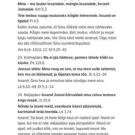
Mina – ma laulan Issandale, mängin Issandale, Iisraeli
Jumalale.
Km 5,3
Teie leebus saagu teatavaks kõigile inimestele. Issand on
ligidal!
Fl 4,5
Kallis Jumal, palume, et Sina võiksid meie elus nähtavaks
saada. Kõigis meie tegemistes, tööl, kodus, võõrsil ja mujal
tulgu nähtavale see, mis Sina oled meile andnud. Olgu meie
elu üks rõõmusõnum Sinu suurtest tegudest.
Am 8,(4–10)11.12; Ef 4,25–32
23. Kolmapäev
Ma ei jää häbisse, pannes tähele kõiki su
käske.
Ps 119,6
Jeesus ütleb: Minu roog on see, et ma teen selle tahtmist,
kes mu on läkitanud, ja lõpetan tema töö.
Jh 4,31–34
Issand, Sinu hea ja armuline tahe sündigu meie elus.
Lk 6,43–49; Ef 5,1–14
24. Neljapäev
Issand Jumal kõrvaldab oma rahva teotuse
kogu maalt.
Js 25,8
Nõnda ta laseb meid, vaenlaste käest päästetuid,
kartmatult teda teenida.
Lk 1,74
Issand, Sa tead, et meie kõigi elus on rasked ajad. Need on
ajad, kui me ei näe väljapääsu ega perspektiivi. Need on
ajad, mil justkui kõik, mis on kindel, laguneb koost. Me
palume, et võiksime nendel aegadel hoida oma lootuse