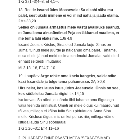
1Kr 3,(1–3)4–8; Ef 4,1–6
18. Reede
Issand ütles Moosesele: Sa ei tohi näha mu
palet, sest ükski inimene ei või mind näha ja jääda elama.
2Ms 33,20
Selles on Jumala armastus meie vastu avalikuks saanud,
et Jumal oma ainusündinud Poja on läkitanud maailma, et
me tema läbi elaksime.
1Jh 4,9
Issand Jeesus Kristus, Sina oled Jumala kuju. Sinus on
Jumal tulnud meie juurde ja näidanud oma palet. Täname,
et sa ei ole jätnud meid otsima tundmatut Jumalat, vaid oled
ennast selgesti ilmutanud.
Ml 3,13–18; Ef 4,7–10
19. Laupäev
Ärge tehke oma kaela kangeks, vaid andke
käsi Issandale ja tulge tema pühamusse.
2Aj 30,8
Üks neist, kes lauas istus, ütles Jeesusele: Õnnis on see,
kes sööb leiba Jumala riigis!
Lk 14,15
Isa taevas, Sa näed, et nõnda tihti tahame oma õigusega
välja teenida õnnistust. Ometi on meie õigus kui määrdunud
rõivas, millega ei kõlba tulla Sinu pidulauda. Anna Sina
meile Kristuse õigus, mis on kui puhas riie, millega võime
istuda lauda Sinu söömaajal.
1Kr 1,26–31; Ef 4,11–16
2. PÜHAPÄEV ENNE PAASTUAEGA (SEXAGESIMAE)