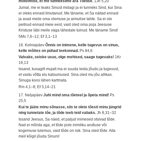
mõistmise, et me tunneksime ära Tõelise.
1Jh 5,20
Jumal, me ei teaks Sinust midagi ja ei tunneks Sind, kui Sina
ei oleks ennast ilmutanud. Me täname, et Sa näitad ennast
ja avad meile oma olemuse ja armulise tahte. Sa ei ole
peitnud ennast meie eest, vaid oled oma poja Jeesuse
Kristuse läbi meile väga lähedale tulnud. Me täname Sind!
5Ms 7,6–12; Ef 3,1–13
16. Kolmapäev
Õnnis on inimene, kelle tugevus on sinus,
kelle mõttes on pühad teekonnad.
Ps 84,6
Valvake, seiske usus, olge mehised, saage tugevaks!
1Kr
16,13
Issand, kusagilt mujalt ma ei suuda leida jõudu ja tugevust,
et vastu võtta elu katsumused. Sina oled mu jõu allikas.
Sinuga koos lähen kartmata.
Rm 4,1–8; Ef 3,14–21
17. Neljapäev
Juhi mind oma tõeteel ja õpeta mind!
Ps
25,5
Kui te jääte minu sõnasse, siis te olete tõesti minu jüngrid
ning tunnetate tõe, ja tõde teeb teid vabaks.
Jh 8,31–32
Issand Jeesus, Sa näed, et paljud inimesed otsivad tõde.
Nad ei mõista aga, et tõde pole inimliku arutluse või
kogemuse tulemus, vaid tõde on isik. Sina oled tõde. Aita
meil kõigil jõuda Sinuni!