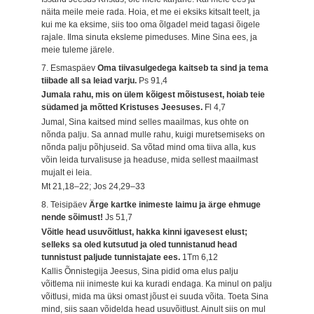
näita meile meie rada. Hoia, et me ei eksiks kitsalt teelt, ja
kui me ka eksime, siis too oma õlgadel meid tagasi õigele
rajale. Ilma sinuta eksleme pimeduses. Mine Sina ees, ja
meie tuleme järele.
7. Esmaspäev
Oma tiivasulgedega kaitseb ta sind ja tema
tiibade all sa leiad varju.
Ps 91,4
Jumala rahu, mis on ülem kõigest mõistusest, hoiab teie
südamed ja mõtted Kristuses Jeesuses.
Fl 4,7
Jumal, Sina kaitsed mind selles maailmas, kus ohte on
nõnda palju. Sa annad mulle rahu, kuigi muretsemiseks on
nõnda palju põhjuseid. Sa võtad mind oma tiiva alla, kus
võin leida turvalisuse ja headuse, mida sellest maailmast
mujalt ei leia.
Mt 21,18–22; Jos 24,29–33
8. Teisipäev
Ärge kartke inimeste laimu ja ärge ehmuge
nende sõimust!
Js 51,7
Võitle head usuvõitlust, hakka kinni igavesest elust;
selleks sa oled kutsutud ja oled tunnistanud head
tunnistust paljude tunnistajate ees.
1Tm 6,12
Kallis Õnnistegija Jeesus, Sina pidid oma elus palju
võitlema nii inimeste kui ka kuradi endaga. Ka minul on palju
võitlusi, mida ma üksi omast jõust ei suuda võita. Toeta Sina
mind, siis saan võidelda head usuvõitlust. Ainult siis on mul