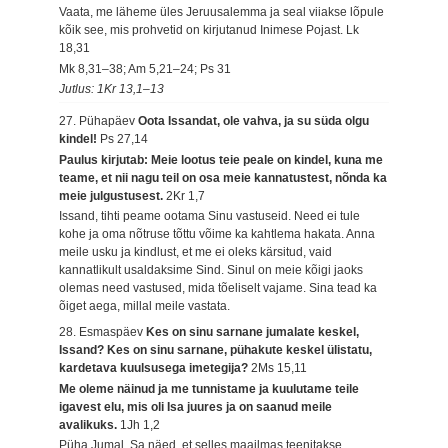
Vaata, me läheme üles Jeruusalemma ja seal viiakse lõpule
kõik see, mis prohvetid on kirjutanud Inimese Pojast.
Lk
18,31
Mk 8,31–38; Am 5,21–24; Ps 31
Jutlus: 1Kr 13,1–13
27. Pühapäev
Oota Issandat, ole vahva, ja su süda olgu
kindel!
Ps 27,14
Paulus kirjutab: Meie lootus teie peale on kindel, kuna me
teame, et nii nagu teil on osa meie kannatustest, nõnda ka
meie julgustusest.
2Kr 1,7
Issand, tihti peame ootama Sinu vastuseid. Need ei tule
kohe ja oma nõtruse tõttu võime ka kahtlema hakata. Anna
meile usku ja kindlust, et me ei oleks kärsitud, vaid
kannatlikult usaldaksime Sind. Sinul on meie kõigi jaoks
olemas need vastused, mida tõeliselt vajame. Sina tead ka
õiget aega, millal meile vastata.
28. Esmaspäev
Kes on sinu sarnane jumalate keskel,
Issand? Kes on sinu sarnane, pühakute keskel ülistatu,
kardetava kuulsusega imetegija?
2Ms 15,11
Me oleme näinud ja me tunnistame ja kuulutame teile
igavest elu, mis oli Isa juures ja on saanud meile
avalikuks.
1Jh 1,2
Püha Jumal, Sa näed, et selles maailmas teenitakse