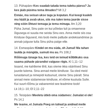
13. Pühapäev
Kes suudab taluda tema tuleku päeva? Ja
kes jääb püsima tema ilmudes?
Ml 3,2
Ennäe, ma seisan ukse taga ja koputan. Kui keegi kuuleb
mu häält ja avab ukse, siis ma tulen tema juurde sisse
ning söön õhtust temaga ja tema minuga.
Ilm 3,20
Püha Jumal, Sinu pale on kui põletav tuli ja omaenese
õigusega ei suuda me seista Sinu ees. Anna meile siis osa
Kristuse õigusest, mis toob meile pattude andeksandmise ja
annab julguse tulla Sinu püha palge ette.
14. Esmaspäev
Kindel on mu süda, oh Jumal! Ma tahan
laulda ja mängida, samuti mu au.
Ps 108,2
Rõõmuga tänage Isa, kes teid on teinud kõlblikuks osa
saama pühade pärandist valguse riigis.
Kl 1,11–12
Issand, me kahtleme tihti, kas oleme ikka väärilised Sinu
juurde tulema. Sina annad meile kindluse. Sa oled meid
lunastanud ja nimepidi kutsunud, oleme Sinu päralt. Sina
annad meie südamesse kindluse, et võime kuuluda Sulle.
Kui suurt rõõmu ja vabanemist see teadmine toob!
Lk 19,1–10; Ef 2,11–22
15. Teisipäev
Meeletu ütleb oma südames: Jumalat ei ole!
Ps 14,1
Me teame, et Jumala Poeg on tulnud ja andnud meile