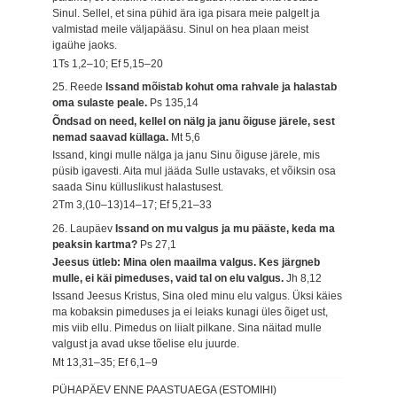
Sinul. Sellel, et sina pühid ära iga pisara meie palgelt ja
valmistad meile väljapääsu. Sinul on hea plaan meist
igaühe jaoks.
1Ts 1,2–10; Ef 5,15–20
25. Reede
Issand mõistab kohut oma rahvale ja halastab
oma sulaste peale.
Ps 135,14
Õndsad on need, kellel on nälg ja janu õiguse järele, sest
nemad saavad küllaga.
Mt 5,6
Issand, kingi mulle nälga ja janu Sinu õiguse järele, mis
püsib igavesti. Aita mul jääda Sulle ustavaks, et võiksin osa
saada Sinu külluslikust halastusest.
2Tm 3,(10–13)14–17; Ef 5,21–33
26. Laupäev
Issand on mu valgus ja mu pääste, keda ma
peaksin kartma?
Ps 27,1
Jeesus ütleb: Mina olen maailma valgus. Kes järgneb
mulle, ei käi pimeduses, vaid tal on elu valgus.
Jh 8,12
Issand Jeesus Kristus, Sina oled minu elu valgus. Üksi käies
ma kobaksin pimeduses ja ei leiaks kunagi üles õiget ust,
mis viib ellu. Pimedus on liialt pilkane. Sina näitad mulle
valgust ja avad ukse tõelise elu juurde.
Mt 13,31–35; Ef 6,1–9
PÜHAPÄEV ENNE PAASTUAEGA (ESTOMIHI)