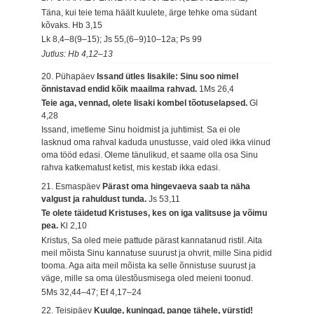
Täna, kui teie tema häält kuulete, ärge tehke oma südant
kõvaks.
Hb 3,15
Lk 8,4–8(9–15); Js 55,(6–9)10–12a; Ps 99
Jutlus: Hb 4,12–13
20. Pühapäev
Issand ütles Iisakile: Sinu soo nimel
õnnistavad endid kõik maailma rahvad.
1Ms 26,4
Teie aga, vennad, olete Iisaki kombel tõotuselapsed.
Gl
4,28
Issand, imetleme Sinu hoidmist ja juhtimist. Sa ei ole
lasknud oma rahval kaduda unustusse, vaid oled ikka viinud
oma tööd edasi. Oleme tänulikud, et saame olla osa Sinu
rahva katkematust ketist, mis kestab ikka edasi.
21. Esmaspäev
Pärast oma hingevaeva saab ta näha
valgust ja rahuldust tunda.
Js 53,11
Te olete täidetud Kristuses, kes on iga valitsuse ja võimu
pea.
Kl 2,10
Kristus, Sa oled meie pattude pärast kannatanud ristil. Aita
meil mõista Sinu kannatuse suurust ja ohvrit, mille Sina pidid
tooma. Aga aita meil mõista ka selle õnnistuse suurust ja
väge, mille sa oma ülestõusmisega oled meieni toonud.
5Ms 32,44–47; Ef 4,17–24
22. Teisipäev
Kuulge, kuningad, pange tähele, vürstid!