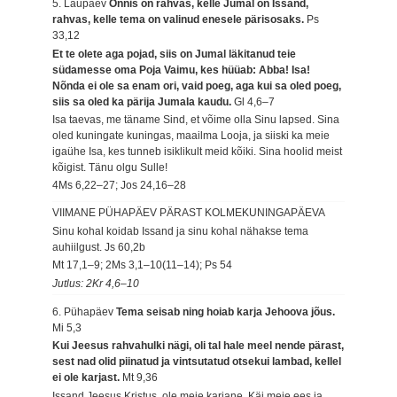
5. Laupäev
Õnnis on rahvas, kelle Jumal on Issand,
rahvas, kelle tema on valinud enesele pärisosaks.
Ps
33,12
Et te olete aga pojad, siis on Jumal läkitanud teie
südamesse oma Poja Vaimu, kes hüüab: Abba! Isa!
Nõnda ei ole sa enam ori, vaid poeg, aga kui sa oled poeg,
siis sa oled ka pärija Jumala kaudu.
Gl 4,6–7
Isa taevas, me täname Sind, et võime olla Sinu lapsed. Sina
oled kuningate kuningas, maailma Looja, ja siiski ka meie
igaühe Isa, kes tunneb isiklikult meid kõiki. Sina hoolid meist
kõigist. Tänu olgu Sulle!
4Ms 6,22–27; Jos 24,16–28
VIIMANE PÜHAPÄEV PÄRAST KOLMEKUNINGAPÄEVA
Sinu kohal koidab Issand ja sinu kohal nähakse tema
auhiilgust.
Js 60,2b
Mt 17,1–9; 2Ms 3,1–10(11–14); Ps 54
Jutlus: 2Kr 4,6–10
6. Pühapäev
Tema seisab ning hoiab karja Jehoova jõus.
Mi 5,3
Kui Jeesus rahvahulki nägi, oli tal hale meel nende pärast,
sest nad olid piinatud ja vintsutatud otsekui lambad, kellel
ei ole karjast.
Mt 9,36
Issand Jeesus Kristus, ole meie karjane. Käi meie ees ja