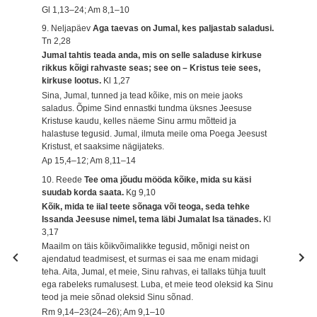
Gl 1,13–24; Am 8,1–10
9. Neljapäev
Aga taevas on Jumal, kes paljastab saladusi.
Tn 2,28
Jumal tahtis teada anda, mis on selle saladuse kirkuse
rikkus kõigi rahvaste seas; see on – Kristus teie sees,
kirkuse lootus.
Kl 1,27
Sina, Jumal, tunned ja tead kõike, mis on meie jaoks
saladus. Õpime Sind ennastki tundma üksnes Jeesuse
Kristuse kaudu, kelles näeme Sinu armu mõtteid ja
halastuse tegusid. Jumal, ilmuta meile oma Poega Jeesust
Kristust, et saaksime nägijateks.
Ap 15,4–12; Am 8,11–14
10. Reede
Tee oma jõudu mööda kõike, mida su käsi
suudab korda saata.
Kg 9,10
Kõik, mida te iial teete sõnaga või teoga, seda tehke
Issanda Jeesuse nimel, tema läbi Jumalat Isa tänades.
Kl
3,17
Maailm on täis kõikvõimalikke tegusid, mõnigi neist on
ajendatud teadmisest, et surmas ei saa me enam midagi
teha. Aita, Jumal, et meie, Sinu rahvas, ei tallaks tühja tuult
ega rabeleks rumalusest. Luba, et meie teod oleksid ka Sinu
teod ja meie sõnad oleksid Sinu sõnad.
Rm 9,14–23(24–26); Am 9,1–10