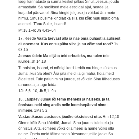
Isegi kannatuste ja surma keskel jätkus Sinul, Jeesus, jõudu
armastada. Sa hoolitsed meie eest igal ajal, headel ja
kurjadel päevadel. Sina kingid julguse ja võidad ära meie
hirmu. Sinus püsime kindlalt ka siis, kui kõik muu liigub oma
asemelt. Tänu Sulle, Issand!
Mt 18,1–6; Jh 4,43–54
17. Reede
Vaata taevast alla ja näe oma pühast ja aulisest
eluasemest. Kus on su püha viha ja su võimsad teod?
Js
63,15
Jeesus ütleb: Ma ei jäta teid orbudeks, ma tulen teie
juurde.
Jh 14,18
Tunnistan, Issand, et mõnigi kord kerkib mu hinge küsimus:
Jumal, kus Sa oled? Ära jäta meid iialgi maha, hoia meid
õigel teel. Tule palun minu juurde, et võiksin Sinu läheduses
rahuneda ja tuge leida.
1Jh 5,6–10; Jh 5,1–9a
18. Laupäev
Jumal lõi tema meheks ja naiseks, ja ta
õnnistas neid ning andis neile loomisepäeval nime:
inimene.
1Ms 5,2
Vastastikuses austuses jõudke üksteisest ette.
Rm 12,10
Oleme kõik Sinu kätetöö, Jumal. Sinu juurest tuleb elu ja
õnnistus. Aita, et mees võiks olla mees ja naine võiks olla
naine. Õpeta meid täitma seda ülesannet, mille jaoks Sa