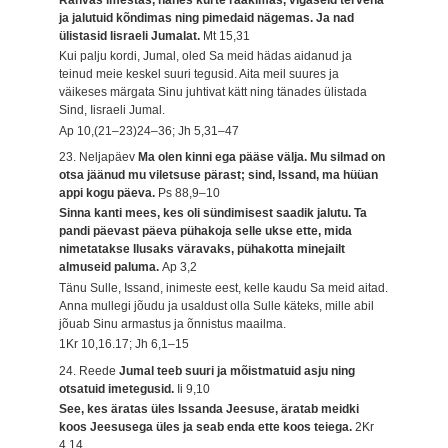
ja jalutuid kõndimas ning pimedaid nägemas. Ja nad
ülistasid Iisraeli Jumalat.
Mt 15,31
Kui palju kordi, Jumal, oled Sa meid hädas aidanud ja
teinud meie keskel suuri tegusid. Aita meil suures ja
väikeses märgata Sinu juhtivat kätt ning tänades ülistada
Sind, Iisraeli Jumal.
Ap 10,(21–23)24–36; Jh 5,31–47
23. Neljapäev
Ma olen kinni ega pääse välja. Mu silmad on
otsa jäänud mu viletsuse pärast; sind, Issand, ma hüüan
appi kogu päeva.
Ps 88,9–10
Sinna kanti mees, kes oli sündimisest saadik jalutu. Ta
pandi päevast päeva pühakoja selle ukse ette, mida
nimetatakse Ilusaks väravaks, pühakotta minejailt
almuseid paluma.
Ap 3,2
Tänu Sulle, Issand, inimeste eest, kelle kaudu Sa meid aitad.
Anna mullegi jõudu ja usaldust olla Sulle käteks, mille abil
jõuab Sinu armastus ja õnnistus maailma.
1Kr 10,16.17; Jh 6,1–15
24. Reede
Jumal teeb suuri ja mõistmatuid asju ning
otsatuid imetegusid.
Ii 9,10
See, kes äratas üles Issanda Jeesuse, äratab meidki
koos Jeesusega üles ja seab enda ette koos teiega.
2Kr
4,14