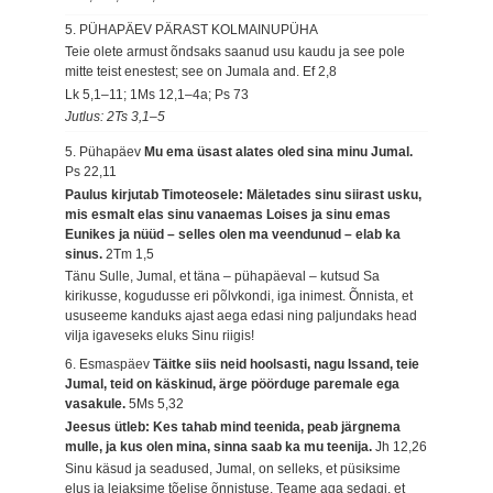
5. PÜHAPÄEV PÄRAST KOLMAINUPÜHA
Teie olete armust õndsaks saanud usu kaudu ja see pole
mitte teist enestest; see on Jumala and.
Ef 2,8
Lk 5,1–11; 1Ms 12,1–4a; Ps 73
Jutlus: 2Ts 3,1–5
5. Pühapäev
Mu ema üsast alates oled sina minu Jumal.
Ps 22,11
Paulus kirjutab Timoteosele: Mäletades sinu siirast usku,
mis esmalt elas sinu vanaemas Loises ja sinu emas
Eunikes ja nüüd – selles olen ma veendunud – elab ka
sinus.
2Tm 1,5
Tänu Sulle, Jumal, et täna – pühapäeval – kutsud Sa
kirikusse, kogudusse eri põlvkondi, iga inimest. Õnnista, et
ususeeme kanduks ajast aega edasi ning paljundaks head
vilja igaveseks eluks Sinu riigis!
6. Esmaspäev
Täitke siis neid hoolsasti, nagu Issand, teie
Jumal, teid on käskinud, ärge pöörduge paremale ega
vasakule.
5Ms 5,32
Jeesus ütleb: Kes tahab mind teenida, peab järgnema
mulle, ja kus olen mina, sinna saab ka mu teenija.
Jh 12,26
Sinu käsud ja seadused, Jumal, on selleks, et püsiksime
elus ja leiaksime tõelise õnnistuse. Teame aga sedagi, et