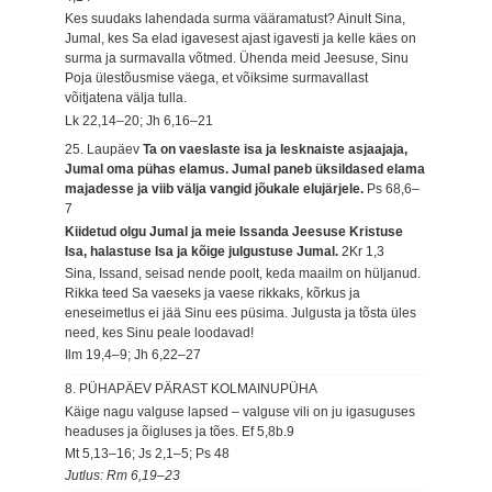
Kes suudaks lahendada surma vääramatust? Ainult Sina,
Jumal, kes Sa elad igavesest ajast igavesti ja kelle käes on
surma ja surmavalla võtmed. Ühenda meid Jeesuse, Sinu
Poja ülestõusmise väega, et võiksime surmavallast
võitjatena välja tulla.
Lk 22,14–20; Jh 6,16–21
25. Laupäev
Ta on vaeslaste isa ja lesknaiste asjaajaja,
Jumal oma pühas elamus. Jumal paneb üksildased elama
majadesse ja viib välja vangid jõukale elujärjele.
Ps 68,6–
7
Kiidetud olgu Jumal ja meie Issanda Jeesuse Kristuse
Isa, halastuse Isa ja kõige julgustuse Jumal.
2Kr 1,3
Sina, Issand, seisad nende poolt, keda maailm on hüljanud.
Rikka teed Sa vaeseks ja vaese rikkaks, kõrkus ja
eneseimetlus ei jää Sinu ees püsima. Julgusta ja tõsta üles
need, kes Sinu peale loodavad!
Ilm 19,4–9; Jh 6,22–27
8. PÜHAPÄEV PÄRAST KOLMAINUPÜHA
Käige nagu valguse lapsed – valguse vili on ju igasuguses
headuses ja õigluses ja tões.
Ef 5,8b.9
Mt 5,13–16; Js 2,1–5; Ps 48
Jutlus: Rm 6,19–23