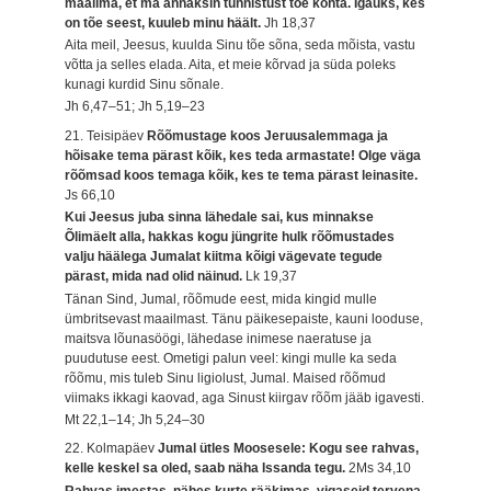
maailma, et ma annaksin tunnistust tõe kohta. Igaüks, kes
on tõe seest, kuuleb minu häält.
Jh 18,37
Aita meil, Jeesus, kuulda Sinu tõe sõna, seda mõista, vastu
võtta ja selles elada. Aita, et meie kõrvad ja süda poleks
kunagi kurdid Sinu sõnale.
Jh 6,47–51; Jh 5,19–23
21. Teisipäev
Rõõmustage koos Jeruusalemmaga ja
hõisake tema pärast kõik, kes teda armastate! Olge väga
rõõmsad koos temaga kõik, kes te tema pärast leinasite.
Js 66,10
Kui Jeesus juba sinna lähedale sai, kus minnakse
Õlimäelt alla, hakkas kogu jüngrite hulk rõõmustades
valju häälega Jumalat kiitma kõigi vägevate tegude
pärast, mida nad olid näinud.
Lk 19,37
Tänan Sind, Jumal, rõõmude eest, mida kingid mulle
ümbritsevast maailmast. Tänu päikesepaiste, kauni looduse,
maitsva lõunasöögi, lähedase inimese naeratuse ja
puudutuse eest. Ometigi palun veel: kingi mulle ka seda
rõõmu, mis tuleb Sinu ligiolust, Jumal. Maised rõõmud
viimaks ikkagi kaovad, aga Sinust kiirgav rõõm jääb igavesti.
Mt 22,1–14; Jh 5,24–30
22. Kolmapäev
Jumal ütles Moosesele: Kogu see rahvas,
kelle keskel sa oled, saab näha Issanda tegu.
2Ms 34,10
Rahvas imestas, nähes kurte rääkimas, vigaseid tervena