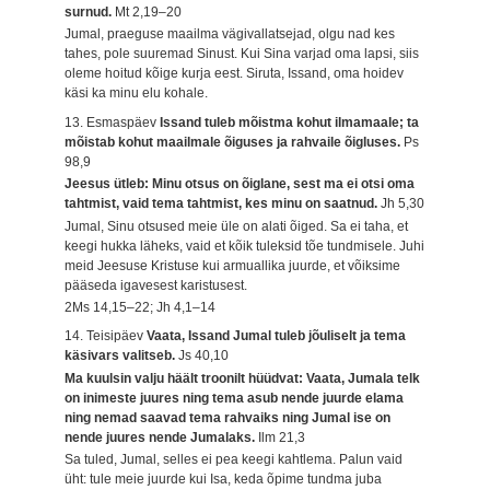
surnud.
Mt 2,19–20
Jumal, praeguse maailma vägivallatsejad, olgu nad kes
tahes, pole suuremad Sinust. Kui Sina varjad oma lapsi, siis
oleme hoitud kõige kurja eest. Siruta, Issand, oma hoidev
käsi ka minu elu kohale.
13. Esmaspäev
Issand tuleb mõistma kohut ilmamaale; ta
mõistab kohut maailmale õiguses ja rahvaile õigluses.
Ps
98,9
Jeesus ütleb: Minu otsus on õiglane, sest ma ei otsi oma
tahtmist, vaid tema tahtmist, kes minu on saatnud.
Jh 5,30
Jumal, Sinu otsused meie üle on alati õiged. Sa ei taha, et
keegi hukka läheks, vaid et kõik tuleksid tõe tundmisele. Juhi
meid Jeesuse Kristuse kui armuallika juurde, et võiksime
pääseda igavesest karistusest.
2Ms 14,15–22; Jh 4,1–14
14. Teisipäev
Vaata, Issand Jumal tuleb jõuliselt ja tema
käsivars valitseb.
Js 40,10
Ma kuulsin valju häält troonilt hüüdvat: Vaata, Jumala telk
on inimeste juures ning tema asub nende juurde elama
ning nemad saavad tema rahvaiks ning Jumal ise on
nende juures nende Jumalaks.
Ilm 21,3
Sa tuled, Jumal, selles ei pea keegi kahtlema. Palun vaid
üht: tule meie juurde kui Isa, keda õpime tundma juba