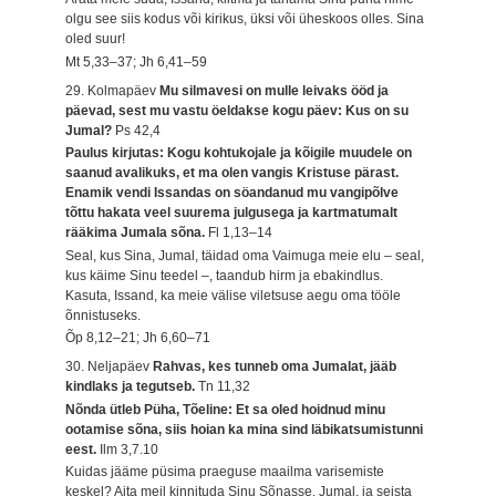
olgu see siis kodus või kirikus, üksi või üheskoos olles. Sina
oled suur!
Mt 5,33–37; Jh 6,41–59
29. Kolmapäev
Mu silmavesi on mulle leivaks ööd ja
päevad, sest mu vastu öeldakse kogu päev: Kus on su
Jumal?
Ps 42,4
Paulus kirjutas: Kogu kohtukojale ja kõigile muudele on
saanud avalikuks, et ma olen vangis Kristuse pärast.
Enamik vendi Issandas on söandanud mu vangipõlve
tõttu hakata veel suurema julgusega ja kartmatumalt
rääkima Jumala sõna.
Fl 1,13–14
Seal, kus Sina, Jumal, täidad oma Vaimuga meie elu – seal,
kus käime Sinu teedel –, taandub hirm ja ebakindlus.
Kasuta, Issand, ka meie välise viletsuse aegu oma tööle
õnnistuseks.
Õp 8,12–21; Jh 6,60–71
30. Neljapäev
Rahvas, kes tunneb oma Jumalat, jääb
kindlaks ja tegutseb.
Tn 11,32
Nõnda ütleb Püha, Tõeline: Et sa oled hoidnud minu
ootamise sõna, siis hoian ka mina sind läbikatsumistunni
eest.
Ilm 3,7.10
Kuidas jääme püsima praeguse maailma varisemiste
keskel? Aita meil kinnituda Sinu Sõnasse, Jumal, ja seista