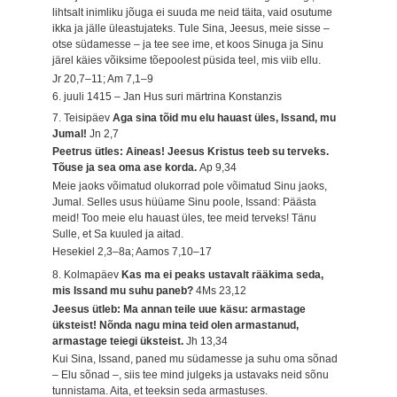
lihtsalt inimliku jõuga ei suuda me neid täita, vaid osutume
ikka ja jälle üleastujateks. Tule Sina, Jeesus, meie sisse –
otse südamesse – ja tee see ime, et koos Sinuga ja Sinu
järel käies võiksime tõepoolest püsida teel, mis viib ellu.
Jr 20,7–11; Am 7,1–9
6. juuli 1415 – Jan Hus suri märtrina Konstanzis
7. Teisipäev
Aga sina tõid mu elu hauast üles, Issand, mu
Jumal!
Jn 2,7
Peetrus ütles: Aineas! Jeesus Kristus teeb su terveks.
Tõuse ja sea oma ase korda.
Ap 9,34
Meie jaoks võimatud olukorrad pole võimatud Sinu jaoks,
Jumal. Selles usus hüüame Sinu poole, Issand: Päästa
meid! Too meie elu hauast üles, tee meid terveks! Tänu
Sulle, et Sa kuuled ja aitad.
Hesekiel 2,3–8a; Aamos 7,10–17
8. Kolmapäev
Kas ma ei peaks ustavalt rääkima seda,
mis Issand mu suhu paneb?
4Ms 23,12
Jeesus ütleb: Ma annan teile uue käsu: armastage
üksteist! Nõnda nagu mina teid olen armastanud,
armastage teiegi üksteist.
Jh 13,34
Kui Sina, Issand, paned mu südamesse ja suhu oma sõnad
– Elu sõnad –, siis tee mind julgeks ja ustavaks neid sõnu
tunnistama. Aita, et teeksin seda armastuses.