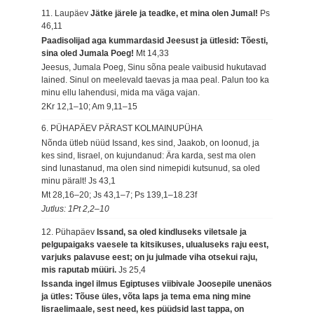
11. Laupäev
Jätke järele ja teadke, et mina olen Jumal!
Ps
46,11
Paadisolijad aga kummardasid Jeesust ja ütlesid: Tõesti,
sina oled Jumala Poeg!
Mt 14,33
Jeesus, Jumala Poeg, Sinu sõna peale vaibusid hukutavad
lained. Sinul on meelevald taevas ja maa peal. Palun too ka
minu ellu lahendusi, mida ma väga vajan.
2Kr 12,1–10; Am 9,11–15
6. PÜHAPÄEV PÄRAST KOLMAINUPÜHA
Nõnda ütleb nüüd Issand, kes sind, Jaakob, on loonud, ja
kes sind, Iisrael, on kujundanud: Ära karda, sest ma olen
sind lunastanud, ma olen sind nimepidi kutsunud, sa oled
minu päralt!
Js 43,1
Mt 28,16–20; Js 43,1–7; Ps 139,1–18.23f
Jutlus: 1Pt 2,2–10
12. Pühapäev
Issand, sa oled kindluseks viletsale ja
pelgupaigaks vaesele ta kitsikuses, ulualuseks raju eest,
varjuks palavuse eest; on ju julmade viha otsekui raju,
mis raputab müüri.
Js 25,4
Issanda ingel ilmus Egiptuses viibivale Joosepile unenäos
ja ütles: Tõuse üles, võta laps ja tema ema ning mine
Iisraelimaale, sest need, kes püüdsid last tappa, on