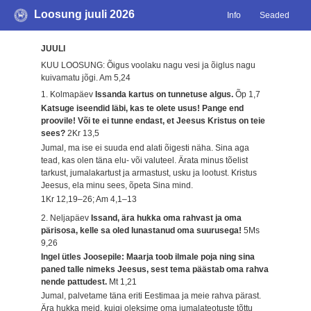
Loosung juuli 2026
Info
Seaded
JUULI
KUU LOOSUNG: Õigus voolaku nagu vesi ja õiglus nagu
kuivamatu jõgi.
Am 5,24
1. Kolmapäev
Issanda kartus on tunnetuse algus.
Õp 1,7
Katsuge iseendid läbi, kas te olete usus! Pange end
proovile! Või te ei tunne endast, et Jeesus Kristus on teie
sees?
2Kr 13,5
Jumal, ma ise ei suuda end alati õigesti näha. Sina aga
tead, kas olen täna elu- või valuteel. Ärata minus tõelist
tarkust, jumalakartust ja armastust, usku ja lootust. Kristus
Jeesus, ela minu sees, õpeta Sina mind.
1Kr 12,19–26; Am 4,1–13
2. Neljapäev
Issand, ära hukka oma rahvast ja oma
pärisosa, kelle sa oled lunastanud oma suurusega!
5Ms
9,26
Ingel ütles Joosepile: Maarja toob ilmale poja ning sina
paned talle nimeks Jeesus, sest tema päästab oma rahva
nende pattudest.
Mt 1,21
Jumal, palvetame täna eriti Eestimaa ja meie rahva pärast.
Ära hukka meid, kuigi oleksime oma jumalateotuste tõttu