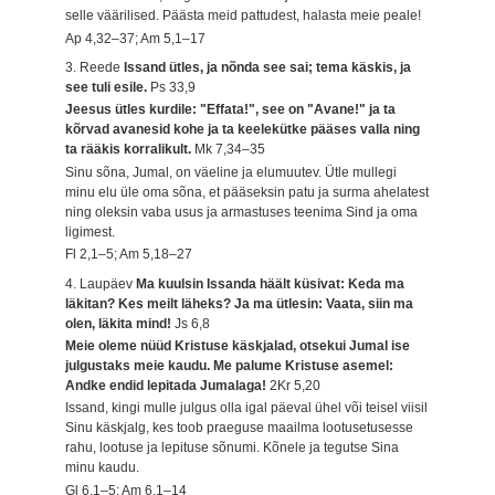
selle väärilised. Päästa meid pattudest, halasta meie peale!
Ap 4,32–37; Am 5,1–17
3. Reede
Issand ütles, ja nõnda see sai; tema käskis, ja
see tuli esile.
Ps 33,9
Jeesus ütles kurdile: "Effata!", see on "Avane!" ja ta
kõrvad avanesid kohe ja ta keelekütke pääses valla ning
ta rääkis korralikult.
Mk 7,34–35
Sinu sõna, Jumal, on väeline ja elumuutev. Ütle mullegi
minu elu üle oma sõna, et pääseksin patu ja surma ahelatest
ning oleksin vaba usus ja armastuses teenima Sind ja oma
ligimest.
Fl 2,1–5; Am 5,18–27
4. Laupäev
Ma kuulsin Issanda häält küsivat: Keda ma
läkitan? Kes meilt läheks? Ja ma ütlesin: Vaata, siin ma
olen, läkita mind!
Js 6,8
Meie oleme nüüd Kristuse käskjalad, otsekui Jumal ise
julgustaks meie kaudu. Me palume Kristuse asemel:
Andke endid lepitada Jumalaga!
2Kr 5,20
Issand, kingi mulle julgus olla igal päeval ühel või teisel viisil
Sinu käskjalg, kes toob praeguse maailma lootusetusesse
rahu, lootuse ja lepituse sõnumi. Kõnele ja tegutse Sina
minu kaudu.
Gl 6,1–5; Am 6,1–14