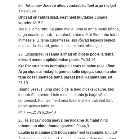
26. Pühapäev
Joosep ütles vendadele: Teel ärge riielge!
1Ms 45,24
Õndsad on rahutegijad, sest neid hüütakse Jumala
lasteks.
Mt 5,9
Jeesus, oma rahu Sa jätad meile, Sina ei anna meile nõnda,
nagu maailm annab – rahutust ja hirmu. Kui Sinu rahu tuleb
inimese ellu, tema südamesse, siis võivad teisedki sellest
osa saada. Issand, palun tee ka minust rahutegija.
27. Esmaspäev
Issanda silmad on õigete poole ja tema
kõrvad nende appihüüdmise poole.
Ps 34,16
Kui Pilaatus istus kohtujärjel, saatis ta naine talle sõna:
Ärgu olgu sul midagi tegemist selle õigega, sest ma olen
täna öösel unenäos tema pärast palju kannatanud.
Mt
27,19
Issand Jeesus, Sina oled õige ja teed õigeks igaühe, kes
loodab Sinu peale. Hoia meid ülekohtu ja kurja võrku
langemast. Pühitse meid oma tões, et meie palvetel Sinu
poole poleks takistust.
Mt 7,7–12; Jh 6,28–40
28. Teisipäev
Kogu päeva me kiidame Jumalat ning
tahame su nime tänada igavesti.
Ps 44,9
Laulge ja mängige pilli kogu südamest Issandale.
Ef 5,19
Ärata meie süda, Issand, kiitma ja tänama Sinu püha nime –