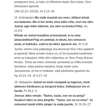
praeguses elus, ja luba, et võiksime elada Sinu kojas, Sinu
läheduses igavesti.
1Ms 32,23–32(33); Jh 4,15–26
15. Kolmapäev
Mu süda muutub mu sees, ühtlasi ärkab
mu halastus. Ma ei tee teoks oma tulist viha, sest ma olen
Jumal, aga mitte inimene, ma olen su keskel Püha.
Ho
11,8.9
Nõnda on Jumal maailma armastanud, et ta oma
ainusündinud Poja on andnud, et ükski, kes temasse
usub, ei hukkuks, vaid et tal oleks igavene elu.
Jh 3,16
Jumal, oleme oma pattudega ära teeninud Sinu viha ajalikult
ja igavesti. Meie ainuke lootus on, et Sa kuulutad maailmale
armu ja halastust, mille ülim väljendus on Sinu Poeg Jeesus
Kristus. Tema sai meie, inimeste sarnaseks ja võttis enesele
karistuse, mida pidime kandma. Kingi meile usku
Jeesusesse, et me ei hukkuks, vaid päriksime igavese elu.
Ap 16,23–34; Jh 4,27–42
16. Neljapäev
Jumal on meie varjupaik ja tugevus, meie
abimees kitsikuses ja kergesti leitav. Sellepärast me ei
karda.
Ps 46,2–3
Jeesus ütles emale: "Naine, vaata, see on su poeg!"
Seejärel ütles ta oma jüngrile: "Vaata, see on su ema!" Ja
selsamal tunnil võttis jünger ta enda juurde.
Jh 19,26–27