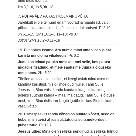
oled meid loonud.
Ilm 3,1–6; Jh 5,9b–18
7. PÜHAPÄEV PÄRAST KOLMAINUPÜHA
Järelikult ei ole te nüüd enam võõrad ja majalised, vaid
pühade kaaskodanikud ja Jumala kodakondsed.
Ef 2,19
Jh 6,1–15; 2Ms 16,2–3.11–18; Ps 87
Jutlus: 2Ms 16,2–3.11–18
19. Pühapäev
Issand, ära nuhtle mind oma vihas ja ära
karista mind oma vihaleegis!
Ps 6,2
Jumal on teinud patuks meie asemel selle, kes patust
midagi ei teadnud, et meie saaksime Jumala õiguseks
tema sees.
2Kr 5,21
Tõeline armastus on selles, et keegi astub minu asemel
kandma karistust, mis oli mõeldud mulle. Tänu Sulle,
Jeesus, et Sina võtsid enda kanda midagi, mida keegi teine
poleks suutnud kanda – maailma patud. Tänu Sulle õiguse
eest, mille Sinu ristisurm kingib igaühele, kes Sind uskudes
vastu võtab.
20. Esmaspäev
Issanda kõned on puhtad kõned, need on
hõbe, mis savist ahjus sulatatud ja seitsmekordselt
puhastatud.
Ps 12,7
Jeesus ütles: Mina olen selleks sündinud ja selleks tulnud