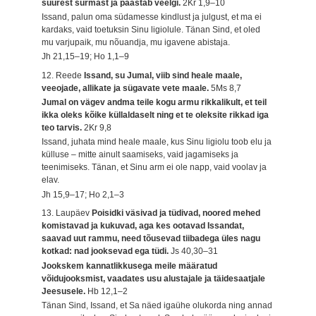
suurest surmast ja päästab veelgi.
2Kr 1,9–10
Issand, palun oma südamesse kindlust ja julgust, et ma ei
kardaks, vaid toetuksin Sinu ligiolule. Tänan Sind, et oled
mu varjupaik, mu nõuandja, mu igavene abistaja.
Jh 21,15–19; Ho 1,1–9
12. Reede
Issand, su Jumal, viib sind heale maale,
veeojade, allikate ja sügavate vete maale.
5Ms 8,7
Jumal on vägev andma teile kogu armu rikkalikult, et teil
ikka oleks kõike küllaldaselt ning et te oleksite rikkad iga
teo tarvis.
2Kr 9,8
Issand, juhata mind heale maale, kus Sinu ligiolu toob elu ja
külluse – mitte ainult saamiseks, vaid jagamiseks ja
teenimiseks. Tänan, et Sinu arm ei ole napp, vaid voolav ja
elav.
Jh 15,9–17; Ho 2,1–3
13. Laupäev
Poisidki väsivad ja tüdivad, noored mehed
komistavad ja kukuvad, aga kes ootavad Issandat,
saavad uut rammu, need tõusevad tiibadega üles nagu
kotkad: nad jooksevad ega tüdi.
Js 40,30–31
Jookskem kannatlikkusega meile määratud
võidujooksmist, vaadates usu alustajale ja täidesaatjale
Jeesusele.
Hb 12,1–2
Tänan Sind, Issand, et Sa näed igaühe olukorda ning annad