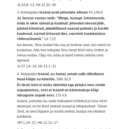
Js 43,8–13; Hb 11,32–40
3. Kolmapäev
Issand avab pimedate silmad.
Ps 146,8
Ja Jeesus vastas neile: "Minge, teatage Johannesele,
mida te olete näinud ja kuulnud: pimedad näevad jälle,
jalutud kõnnivad, pidalitõbised saavad puhtaks ja kurdid
kuulevad, surnud ärkavad üles, vaestele kuulutatakse
rõõmusõnumit."
Lk 7,22
Isa taevas, Sina äratad ellu usu ja lootuse seal, kus need on
kustumas. Aita mul märgata Sinu head tööd minu ümber ja
minus endas. Olgu mu süda ja käed valmis aitama oma
ligimest.
Js 57,14–16; Hb 12,1–11
4. Neljapäev
Issand, su Jumal, annab sulle ülikülluses
head kõigis su kätetöis.
5Ms 30,9
Et ükski teist ei teeks ülekohut ega petaks oma venda
asjaajamises, sest et Issand on kättemaksja kõigi
niisuguste asjade eest.
1Ts 4,6
Issand, puhasta mu süda halbadest mõtetest ja hoia mind
eksimast, et mu teod oleksid ausad ja läbipaistvad. Tänan
Sind, et oled õiglane ja hoolid sellest, kuidas me üksteist
kohtleme.
2Pt 1,16–21; Hb 12,12–17