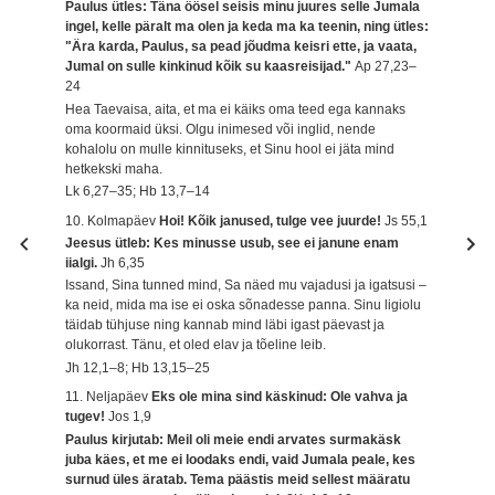
Paulus ütles: Täna öösel seisis minu juures selle Jumala
ingel, kelle päralt ma olen ja keda ma ka teenin, ning ütles:
"Ära karda, Paulus, sa pead jõudma keisri ette, ja vaata,
Jumal on sulle kinkinud kõik su kaasreisijad."
Ap 27,23–
24
Hea Taevaisa, aita, et ma ei käiks oma teed ega kannaks
oma koormaid üksi. Olgu inimesed või inglid, nende
kohalolu on mulle kinnituseks, et Sinu hool ei jäta mind
hetkekski maha.
Lk 6,27–35; Hb 13,7–14
10. Kolmapäev
Hoi! Kõik janused, tulge vee juurde!
Js 55,1
Jeesus ütleb: Kes minusse usub, see ei janune enam
iialgi.
Jh 6,35
Issand, Sina tunned mind, Sa näed mu vajadusi ja igatsusi –
ka neid, mida ma ise ei oska sõnadesse panna. Sinu ligiolu
täidab tühjuse ning kannab mind läbi igast päevast ja
olukorrast. Tänu, et oled elav ja tõeline leib.
Jh 12,1–8; Hb 13,15–25
11. Neljapäev
Eks ole mina sind käskinud: Ole vahva ja
tugev!
Jos 1,9
Paulus kirjutab: Meil oli meie endi arvates surmakäsk
juba käes, et me ei loodaks endi, vaid Jumala peale, kes
surnud üles äratab. Tema päästis meid sellest määratu