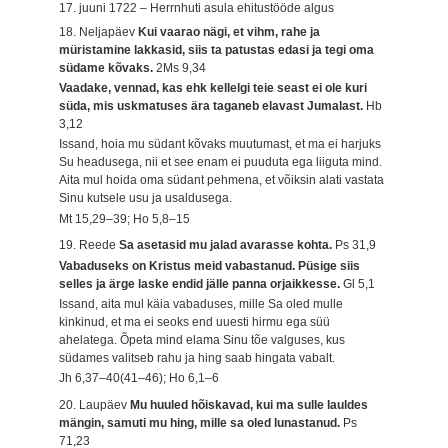
17. juuni 1722 – Herrnhuti asula ehitustööde algus
18. Neljapäev
Kui vaarao nägi, et vihm, rahe ja
müristamine lakkasid, siis ta patustas edasi ja tegi oma
südame kõvaks.
2Ms 9,34
Vaadake, vennad, kas ehk kellelgi teie seast ei ole kuri
süda, mis uskmatuses ära taganeb elavast Jumalast.
Hb
3,12
Issand, hoia mu südant kõvaks muutumast, et ma ei harjuks
Su headusega, nii et see enam ei puuduta ega liiguta mind.
Aita mul hoida oma südant pehmena, et võiksin alati vastata
Sinu kutsele usu ja usaldusega.
Mt 15,29–39; Ho 5,8–15
19. Reede
Sa asetasid mu jalad avarasse kohta.
Ps 31,9
Vabaduseks on Kristus meid vabastanud. Püsige siis
selles ja ärge laske endid jälle panna orjaikkesse.
Gl 5,1
Issand, aita mul käia vabaduses, mille Sa oled mulle
kinkinud, et ma ei seoks end uuesti hirmu ega süü
ahelatega. Õpeta mind elama Sinu tõe valguses, kus
südames valitseb rahu ja hing saab hingata vabalt.
Jh 6,37–40(41–46); Ho 6,1–6
20. Laupäev
Mu huuled hõiskavad, kui ma sulle lauldes
mängin, samuti mu hing, mille sa oled lunastanud.
Ps
71,23