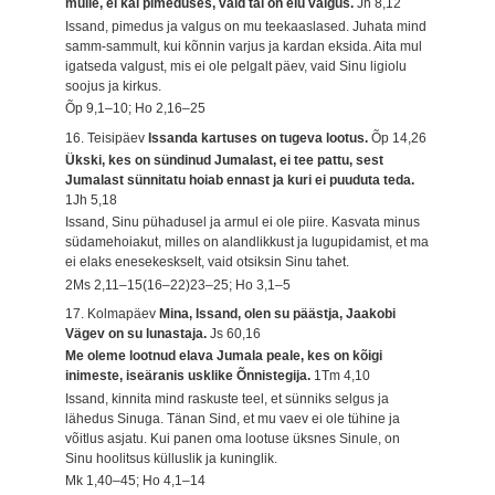
mulle, ei käi pimeduses, vaid tal on elu valgus.
Jh 8,12
Issand, pimedus ja valgus on mu teekaaslased. Juhata mind
samm-sammult, kui kõnnin varjus ja kardan eksida. Aita mul
igatseda valgust, mis ei ole pelgalt päev, vaid Sinu ligiolu
soojus ja kirkus.
Õp 9,1–10; Ho 2,16–25
16. Teisipäev
Issanda kartuses on tugeva lootus.
Õp 14,26
Ükski, kes on sündinud Jumalast, ei tee pattu, sest
Jumalast sünnitatu hoiab ennast ja kuri ei puuduta teda.
1Jh 5,18
Issand, Sinu pühadusel ja armul ei ole piire. Kasvata minus
südamehoiakut, milles on alandlikkust ja lugupidamist, et ma
ei elaks enesekeskselt, vaid otsiksin Sinu tahet.
2Ms 2,11–15(16–22)23–25; Ho 3,1–5
17. Kolmapäev
Mina, Issand, olen su päästja, Jaakobi
Vägev on su lunastaja.
Js 60,16
Me oleme lootnud elava Jumala peale, kes on kõigi
inimeste, iseäranis usklike Õnnistegija.
1Tm 4,10
Issand, kinnita mind raskuste teel, et sünniks selgus ja
lähedus Sinuga. Tänan Sind, et mu vaev ei ole tühine ja
võitlus asjatu. Kui panen oma lootuse üksnes Sinule, on
Sinu hoolitsus külluslik ja kuninglik.
Mk 1,40–45; Ho 4,1–14