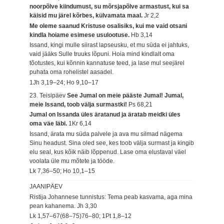
noorpõlve kiindumust, su mõrsjapõlve armastust, kui sa
käisid mu järel kõrbes, külvamata maal.
Jr 2,2
Me oleme saanud Kristuse osalisiks, kui me vaid otsani
kindla hoiame esimese usulootuse.
Hb 3,14
Issand, kingi mulle siirast lapseusku, et mu süda ei jahtuks,
vaid jääks Sulle truuks lõpuni. Hoia mind kindlalt oma
tõotustes, kui kõnnin kannatuse teed, ja lase mul seejärel
puhata oma rohelistel aasadel.
1Jh 3,19–24; Ho 9,10–17
23. Teisipäev
See Jumal on meie pääste Jumal! Jumal,
meie Issand, toob välja surmastki!
Ps 68,21
Jumal on Issanda üles äratanud ja äratab meidki üles
oma väe läbi.
1Kr 6,14
Issand, ärata mu süda palvele ja ava mu silmad nägema
Sinu headust. Sina oled see, kes toob välja surmast ja kingib
elu seal, kus kõik näib lõppenud. Lase oma elustaval väel
voolata üle mu mõtete ja tööde.
Lk 7,36–50; Ho 10,1–15
JAANIPÄEV
Ristija Johannese tunnistus: Tema peab kasvama, aga mina
pean kahanema.
Jh 3,30
Lk 1,57–67(68–75)76–80; 1Pt 1,8–12