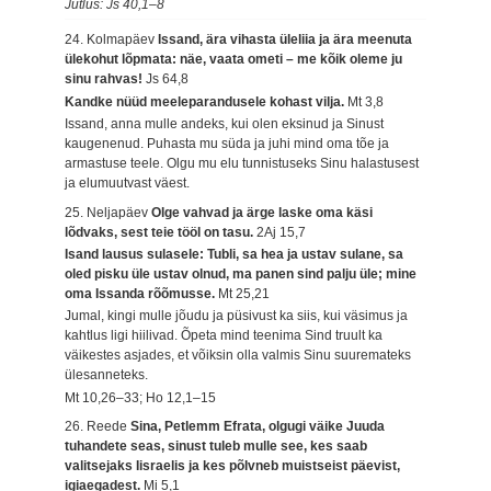
Jutlus: Js 40,1–8
24. Kolmapäev
Issand, ära vihasta üleliia ja ära meenuta
ülekohut lõpmata: näe, vaata ometi – me kõik oleme ju
sinu rahvas!
Js 64,8
Kandke nüüd meeleparandusele kohast vilja.
Mt 3,8
Issand, anna mulle andeks, kui olen eksinud ja Sinust
kaugenenud. Puhasta mu süda ja juhi mind oma tõe ja
armastuse teele. Olgu mu elu tunnistuseks Sinu halastusest
ja elumuutvast väest.
25. Neljapäev
Olge vahvad ja ärge laske oma käsi
lõdvaks, sest teie tööl on tasu.
2Aj 15,7
Isand lausus sulasele: Tubli, sa hea ja ustav sulane, sa
oled pisku üle ustav olnud, ma panen sind palju üle; mine
oma Issanda rõõmusse.
Mt 25,21
Jumal, kingi mulle jõudu ja püsivust ka siis, kui väsimus ja
kahtlus ligi hiilivad. Õpeta mind teenima Sind truult ka
väikestes asjades, et võiksin olla valmis Sinu suuremateks
ülesanneteks.
Mt 10,26–33; Ho 12,1–15
26. Reede
Sina, Petlemm Efrata, olgugi väike Juuda
tuhandete seas, sinust tuleb mulle see, kes saab
valitsejaks Iisraelis ja kes põlvneb muistseist päevist,
igiaegadest.
Mi 5,1