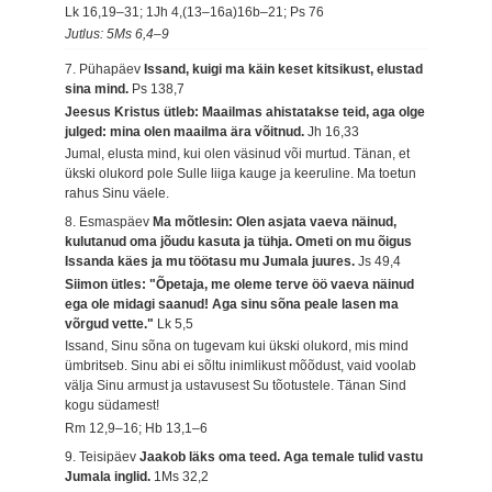
Lk 16,19–31; 1Jh 4,(13–16a)16b–21; Ps 76
Jutlus: 5Ms 6,4–9
7. Pühapäev
Issand, kuigi ma käin keset kitsikust, elustad
sina mind.
Ps 138,7
Jeesus Kristus ütleb: Maailmas ahistatakse teid, aga olge
julged: mina olen maailma ära võitnud.
Jh 16,33
Jumal, elusta mind, kui olen väsinud või murtud. Tänan, et
ükski olukord pole Sulle liiga kauge ja keeruline. Ma toetun
rahus Sinu väele.
8. Esmaspäev
Ma mõtlesin: Olen asjata vaeva näinud,
kulutanud oma jõudu kasuta ja tühja. Ometi on mu õigus
Issanda käes ja mu töötasu mu Jumala juures.
Js 49,4
Siimon ütles: "Õpetaja, me oleme terve öö vaeva näinud
ega ole midagi saanud! Aga sinu sõna peale lasen ma
võrgud vette."
Lk 5,5
Issand, Sinu sõna on tugevam kui ükski olukord, mis mind
ümbritseb. Sinu abi ei sõltu inimlikust mõõdust, vaid voolab
välja Sinu armust ja ustavusest Su tõotustele. Tänan Sind
kogu südamest!
Rm 12,9–16; Hb 13,1–6
9. Teisipäev
Jaakob läks oma teed. Aga temale tulid vastu
Jumala inglid.
1Ms 32,2