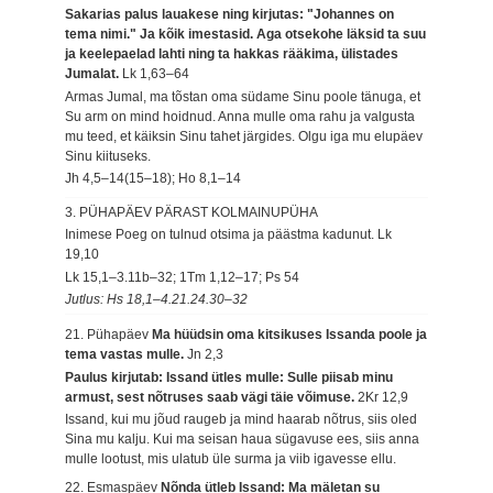
Sakarias palus lauakese ning kirjutas: "Johannes on
tema nimi." Ja kõik imestasid. Aga otsekohe läksid ta suu
ja keelepaelad lahti ning ta hakkas rääkima, ülistades
Jumalat.
Lk 1,63–64
Armas Jumal, ma tõstan oma südame Sinu poole tänuga, et
Su arm on mind hoidnud. Anna mulle oma rahu ja valgusta
mu teed, et käiksin Sinu tahet järgides. Olgu iga mu elupäev
Sinu kiituseks.
Jh 4,5–14(15–18); Ho 8,1–14
3. PÜHAPÄEV PÄRAST KOLMAINUPÜHA
Inimese Poeg on tulnud otsima ja päästma kadunut.
Lk
19,10
Lk 15,1–3.11b–32; 1Tm 1,12–17; Ps 54
Jutlus: Hs 18,1–4.21.24.30–32
21. Pühapäev
Ma hüüdsin oma kitsikuses Issanda poole ja
tema vastas mulle.
Jn 2,3
Paulus kirjutab: Issand ütles mulle: Sulle piisab minu
armust, sest nõtruses saab vägi täie võimuse.
2Kr 12,9
Issand, kui mu jõud raugeb ja mind haarab nõtrus, siis oled
Sina mu kalju. Kui ma seisan haua sügavuse ees, siis anna
mulle lootust, mis ulatub üle surma ja viib igavesse ellu.
22. Esmaspäev
Nõnda ütleb Issand: Ma mäletan su