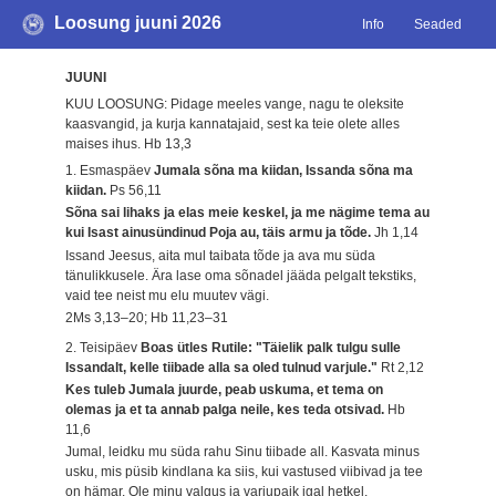
Loosung juuni 2026
Info
Seaded
JUUNI
KUU LOOSUNG: Pidage meeles vange, nagu te oleksite
kaasvangid, ja kurja kannatajaid, sest ka teie olete alles
maises ihus.
Hb 13,3
1. Esmaspäev
Jumala sõna ma kiidan, Issanda sõna ma
kiidan.
Ps 56,11
Sõna sai lihaks ja elas meie keskel, ja me nägime tema au
kui Isast ainusündinud Poja au, täis armu ja tõde.
Jh 1,14
Issand Jeesus, aita mul taibata tõde ja ava mu süda
tänulikkusele. Ära lase oma sõnadel jääda pelgalt tekstiks,
vaid tee neist mu elu muutev vägi.
2Ms 3,13–20; Hb 11,23–31
2. Teisipäev
Boas ütles Rutile: "Täielik palk tulgu sulle
Issandalt, kelle tiibade alla sa oled tulnud varjule."
Rt 2,12
Kes tuleb Jumala juurde, peab uskuma, et tema on
olemas ja et ta annab palga neile, kes teda otsivad.
Hb
11,6
Jumal, leidku mu süda rahu Sinu tiibade all. Kasvata minus
usku, mis püsib kindlana ka siis, kui vastused viibivad ja tee
on hämar. Ole minu valgus ja varjupaik igal hetkel.