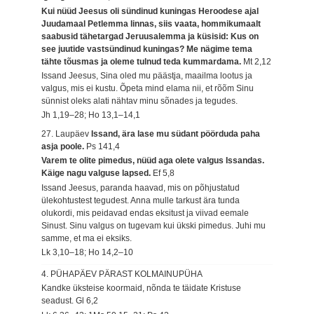
Kui nüüd Jeesus oli sündinud kuningas Heroodese ajal
Juudamaal Petlemma linnas, siis vaata, hommikumaalt
saabusid tähetargad Jeruusalemma ja küsisid: Kus on
see juutide vastsündinud kuningas? Me nägime tema
tähte tõusmas ja oleme tulnud teda kummardama.
Mt 2,12
Issand Jeesus, Sina oled mu päästja, maailma lootus ja
valgus, mis ei kustu. Õpeta mind elama nii, et rõõm Sinu
sünnist oleks alati nähtav minu sõnades ja tegudes.
Jh 1,19–28; Ho 13,1–14,1
27. Laupäev
Issand, ära lase mu südant pöörduda paha
asja poole.
Ps 141,4
Varem te olite pimedus, nüüd aga olete valgus Issandas.
Käige nagu valguse lapsed.
Ef 5,8
Issand Jeesus, paranda haavad, mis on põhjustatud
ülekohtustest tegudest. Anna mulle tarkust ära tunda
olukordi, mis peidavad endas eksitust ja viivad eemale
Sinust. Sinu valgus on tugevam kui ükski pimedus. Juhi mu
samme, et ma ei eksiks.
Lk 3,10–18; Ho 14,2–10
4. PÜHAPÄEV PÄRAST KOLMAINUPÜHA
Kandke üksteise koormaid, nõnda te täidate Kristuse
seadust.
Gl 6,2