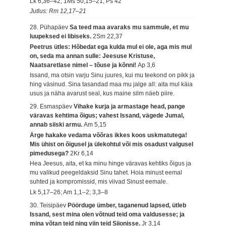
Lk 6,36–42; 1Ms 50,15–21; Ps 42
Jutlus: Rm 12,17–21
28. Pühapäev
Sa teed maa avaraks mu sammule, et mu
luupeksed ei libiseks.
2Sm 22,37
Peetrus ütles: Hõbedat ega kulda mul ei ole, aga mis mul
on, seda ma annan sulle: Jeesuse Kristuse,
Naatsaretlase nimel – tõuse ja kõnni!
Ap 3,6
Issand, ma otsin varju Sinu juures, kui mu teekond on pikk ja
hing väsinud. Sina tasandad maa mu jalge all: aita mul käia
usus ja näha avarust seal, kus maine silm näeb piire.
29. Esmaspäev
Vihake kurja ja armastage head, pange
väravas kehtima õigus; vahest Issand, vägede Jumal,
annab siiski armu.
Am 5,15
Ärge hakake vedama võõras ikkes koos uskmatutega!
Mis ühist on õigusel ja ülekohtul või mis osadust valgusel
pimedusega?
2Kr 6,14
Hea Jeesus, aita, et ka minu hinge väravas kehtiks õigus ja
mu valikud peegeldaksid Sinu tahet. Hoia minust eemal
suhted ja kompromissid, mis viivad Sinust eemale.
Lk 5,17–26; Am 1,1–2; 3,3–8
30. Teisipäev
Pöörduge ümber, taganenud lapsed, ütleb
Issand, sest mina olen võtnud teid oma valdusesse; ja
mina võtan teid ning viin teid Siionisse.
Jr 3,14