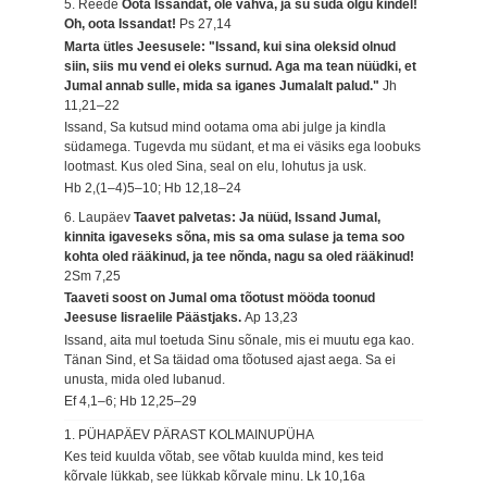
5. Reede
Oota Issandat, ole vahva, ja su süda olgu kindel!
Oh, oota Issandat!
Ps 27,14
Marta ütles Jeesusele: "Issand, kui sina oleksid olnud
siin, siis mu vend ei oleks surnud. Aga ma tean nüüdki, et
Jumal annab sulle, mida sa iganes Jumalalt palud."
Jh
11,21–22
Issand, Sa kutsud mind ootama oma abi julge ja kindla
südamega. Tugevda mu südant, et ma ei väsiks ega loobuks
lootmast. Kus oled Sina, seal on elu, lohutus ja usk.
Hb 2,(1–4)5–10; Hb 12,18–24
6. Laupäev
Taavet palvetas: Ja nüüd, Issand Jumal,
kinnita igaveseks sõna, mis sa oma sulase ja tema soo
kohta oled rääkinud, ja tee nõnda, nagu sa oled rääkinud!
2Sm 7,25
Taaveti soost on Jumal oma tõotust mööda toonud
Jeesuse Iisraelile Päästjaks.
Ap 13,23
Issand, aita mul toetuda Sinu sõnale, mis ei muutu ega kao.
Tänan Sind, et Sa täidad oma tõotused ajast aega. Sa ei
unusta, mida oled lubanud.
Ef 4,1–6; Hb 12,25–29
1. PÜHAPÄEV PÄRAST KOLMAINUPÜHA
Kes teid kuulda võtab, see võtab kuulda mind, kes teid
kõrvale lükkab, see lükkab kõrvale minu.
Lk 10,16a