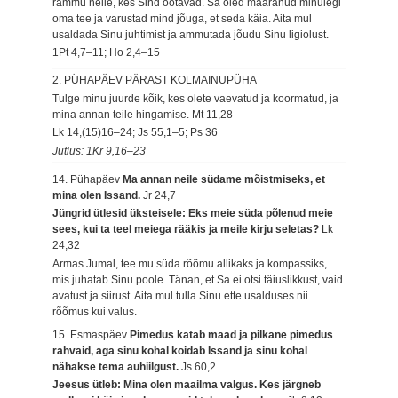
rammu neile, kes Sind ootavad. Sa oled määranud minulegi
oma tee ja varustad mind jõuga, et seda käia. Aita mul
usaldada Sinu juhtimist ja ammutada jõudu Sinu ligiolust.
1Pt 4,7–11; Ho 2,4–15
2. PÜHAPÄEV PÄRAST KOLMAINUPÜHA
Tulge minu juurde kõik, kes olete vaevatud ja koormatud, ja
mina annan teile hingamise.
Mt 11,28
Lk 14,(15)16–24; Js 55,1–5; Ps 36
Jutlus: 1Kr 9,16–23
14. Pühapäev
Ma annan neile südame mõistmiseks, et
mina olen Issand.
Jr 24,7
Jüngrid ütlesid üksteisele: Eks meie süda põlenud meie
sees, kui ta teel meiega rääkis ja meile kirju seletas?
Lk
24,32
Armas Jumal, tee mu süda rõõmu allikaks ja kompassiks,
mis juhatab Sinu poole. Tänan, et Sa ei otsi täiuslikkust, vaid
avatust ja siirust. Aita mul tulla Sinu ette usalduses nii
rõõmus kui valus.
15. Esmaspäev
Pimedus katab maad ja pilkane pimedus
rahvaid, aga sinu kohal koidab Issand ja sinu kohal
nähakse tema auhiilgust.
Js 60,2
Jeesus ütleb: Mina olen maailma valgus. Kes järgneb