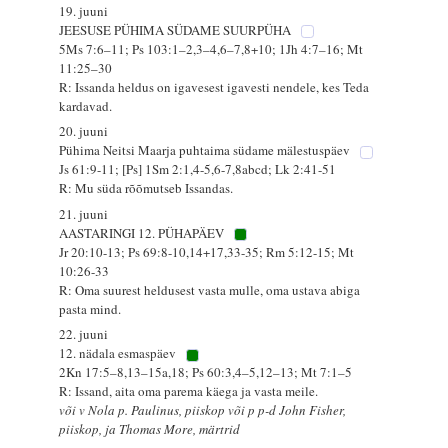
19. juuni
JEESUSE PÜHIMA SÜDAME SUURPÜHA
5Ms 7:6–11; Ps 103:1–2,3–4,6–7,8+10; 1Jh 4:7–16; Mt
11:25–30
R: Issanda heldus on igavesest igavesti nendele, kes Teda
kardavad.
20. juuni
Pühima Neitsi Maarja puhtaima südame mälestuspäev
Js 61:9-11; [Ps] 1Sm 2:1,4-5,6-7,8abcd; Lk 2:41-51
R: Mu süda rõõmutseb Issandas.
21. juuni
AASTARINGI 12. PÜHAPÄEV
Jr 20:10-13; Ps 69:8-10,14+17,33-35; Rm 5:12-15; Mt
10:26-33
R: Oma suurest heldusest vasta mulle, oma ustava abiga
pasta mind.
22. juuni
12. nädala esmaspäev
2Kn 17:5–8,13–15a,18; Ps 60:3,4–5,12–13; Mt 7:1–5
R: Issand, aita oma parema käega ja vasta meile.
või v Nola p. Paulinus, piiskop või p p-d John Fisher,
piiskop, ja Thomas More, märtrid