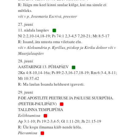
R: Jäägu mu keel kinni suulae külge, kui ma sinule ei
mõtleks.
või v p. Josemaría Escrivá, preester
27. juuni
11. nädala laupäev
Nl 2:2,10-14,18-19; Ps 74:1 2,3-4,5 7,20-21; Mt 8:5-17
R: Issand, ära unusta oma viletsate elu.
või v Aleksandria p. Kyrillus, piiskop ja Kiriku doktor või v
Maarjalaupäev
28. juuni
AASTARINGI 13. PÜHAPÄEV
2Kn 4:8-10,14-16a; Ps 89:2-3,16-17,18-19; Rm 6:3-4, 8-11;
Mt 10:37-42
R: Ma laulan Issanda heldusest igavesti.
29. juuni
P-DE APOSTLITE PEETRUSE JA PAULUSE SUURPÜHA.
(PEETER-PAULIPÄEV)
TALLINNA TEMPLIPÜHA
Eelõhtumissa
Ap 3:1-10; Ps 19:2-3,4-5; Gl 1:11-20; Jh 21:15-19
R: Üle kogu ilmamaa käib nende kõla.
Päevamissa