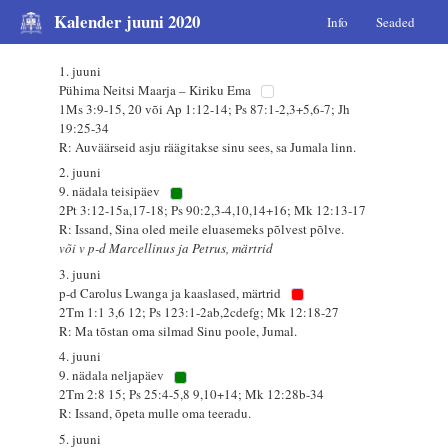
Kalender juuni 2020
Info
Seaded
1. juuni
Pühima Neitsi Maarja – Kiriku Ema
1Ms 3:9-15, 20 või Ap 1:12-14; Ps 87:1-2,3+5,6-7; Jh
19:25-34
R: Auväärseid asju räägitakse sinu sees, sa Jumala linn.
2. juuni
9. nädala teisipäev
2Pt 3:12-15a,17-18; Ps 90:2,3-4,10,14+16; Mk 12:13-17
R: Issand, Sina oled meile eluasemeks põlvest põlve.
või v p-d Marcellinus ja Petrus, märtrid
3. juuni
p-d Carolus Lwanga ja kaaslased, märtrid
2Tm 1:1 3,6 12; Ps 123:1-2ab,2cdefg; Mk 12:18-27
R: Ma tõstan oma silmad Sinu poole, Jumal.
4. juuni
9. nädala neljapäev
2Tm 2:8 15; Ps 25:4-5,8 9,10+14; Mk 12:28b-34
R: Issand, õpeta mulle oma teeradu.
5. juuni