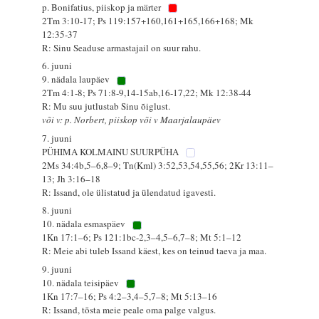
p. Bonifatius, piiskop ja märter
2Tm 3:10-17; Ps 119:157+160,161+165,166+168; Mk
12:35-37
R: Sinu Seaduse armastajail on suur rahu.
6. juuni
9. nädala laupäev
2Tm 4:1-8; Ps 71:8-9,14-15ab,16-17,22; Mk 12:38-44
R: Mu suu jutlustab Sinu õiglust.
või v: p. Norbert, piiskop või v Maarjalaupäev
7. juuni
PÜHIMA KOLMAINU SUURPÜHA
2Ms 34:4b,5–6,8–9; Tn(Kml) 3:52,53,54,55,56; 2Kr 13:11–
13; Jh 3:16–18
R: Issand, ole ülistatud ja ülendatud igavesti.
8. juuni
10. nädala esmaspäev
1Kn 17:1–6; Ps 121:1bc-2,3–4,5–6,7–8; Mt 5:1–12
R: Meie abi tuleb Issand käest, kes on teinud taeva ja maa.
9. juuni
10. nädala teisipäev
1Kn 17:7–16; Ps 4:2–3,4–5,7–8; Mt 5:13–16
R: Issand, tõsta meie peale oma palge valgus.