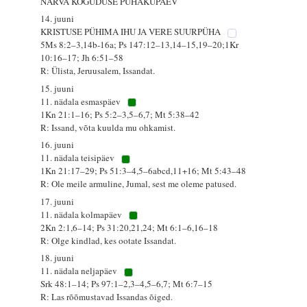
NARVA KOGUDUSE PÜHAKUPÄEV
14. juuni
KRISTUSE PÜHIMA IHU JA VERE SUURPÜHA
5Ms 8:2–3,14b-16a; Ps 147:12–13,14–15,19–20;1Kr
10:16–17; Jh 6:51–58
R: Ülista, Jeruusalem, Issandat.
15. juuni
11. nädala esmaspäev
1Kn 21:1–16; Ps 5:2–3,5–6,7; Mt 5:38–42
R: Issand, võta kuulda mu ohkamist.
16. juuni
11. nädala teisipäev
1Kn 21:17–29; Ps 51:3–4,5–6abcd,11+16; Mt 5:43–48
R: Ole meile armuline, Jumal, sest me oleme patused.
17. juuni
11. nädala kolmapäev
2Kn 2:1,6–14; Ps 31:20,21,24; Mt 6:1–6,16–18
R: Olge kindlad, kes ootate Issandat.
18. juuni
11. nädala neljapäev
Srk 48:1–14; Ps 97:1–2,3–4,5–6,7; Mt 6:7–15
R: Las rõõmustavad Issandas õiged.