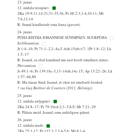
23. juuni
12. nädala teisipäev
2Kn 19:9-11,14-21,31-35,36; Ps 48:2-3,3-4,10-11; Mt
7:6,12-14
R: Jumal kindlustab oma linna igavesti.
24. juuni
PÜHA RISTIJA JOHANNESE SÜNNIPÄEV. SUURPÜHA
Eelõhtumissa
Jr 1:4–10; Ps 71:1–2,3–4a,5–6ab,15ab+17; 1Pt 1:8–12; Lk
1:5–17
R: Issand, sa oled kandnud mu eest hoolt emaihust alates.
Päevamissa
Js 49:1–6; Ps 139:1bc-3,13–14ab,14c-15; Ap 13:22–26; Lk
1:57–66,80
R: Ma tänan Sind, Issand, et olen nii imeliselt loodud.
† isa Guy Barbier de Courteix (2011, Helsingi)
25. juuni
12. nädala neljapäev
2Kn 24:8–17; Ps 79:1bcd-2,3–5,8,9; Mt 7:21–29
R: Päästa meid, Issand, oma auhiilguse pärast.
26. juuni
12. nädala reede
2Kn 25:1-12; Ps 137:1-2,3,4-5,6; Mt 8:1-4