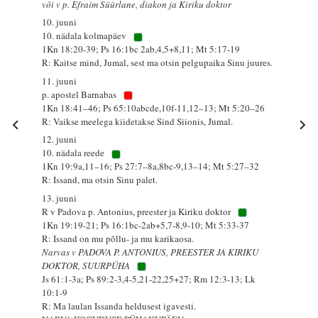
või v p. Efraim Süürlane, diakon ja Kiriku doktor
10. juuni
10. nädala kolmapäev
1Kn 18:20-39; Ps 16:1bc 2ab,4,5+8,11; Mt 5:17-19
R: Kaitse mind, Jumal, sest ma otsin pelgupaika Sinu juures.
11. juuni
p. apostel Barnabas
1Kn 18:41–46; Ps 65:10abcde,10f-11,12–13; Mt 5:20–26
R: Vaikse meelega kiidetakse Sind Siionis, Jumal.
12. juuni
10. nädala reede
1Kn 19:9a,11–16; Ps 27:7–8a,8bc-9,13–14; Mt 5:27–32
R: Issand, ma otsin Sinu palet.
13. juuni
R v Padova p. Antonius, preester ja Kiriku doktor
1Kn 19:19-21; Ps 16:1bc-2ab+5,7-8,9-10; Mt 5:33-37
R: Issand on mu põllu- ja mu karikaosa.
Narvas v PADOVA P. ANTONIUS, PREESTER JA KIRIKU
DOKTOR, SUURPÜHA
Js 61:1-3a; Ps 89:2-3,4-5,21-22,25+27; Rm 12:3-13; Lk
10:1-9
R: Ma laulan Issanda heldusest igavesti.