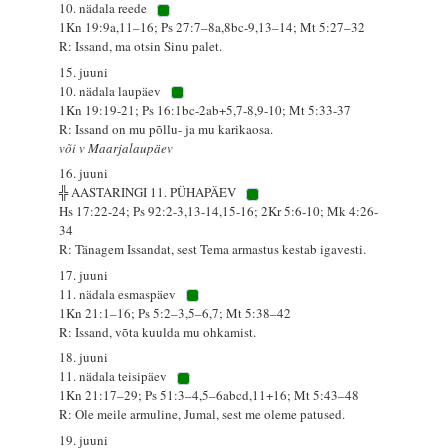
10. nädala reede
1Kn 19:9a,11–16; Ps 27:7–8a,8bc-9,13–14; Mt 5:27–32
R: Issand, ma otsin Sinu palet.
15. juuni
10. nädala laupäev
1Kn 19:19-21; Ps 16:1bc-2ab+5,7-8,9-10; Mt 5:33-37
R: Issand on mu põllu- ja mu karikaosa.
või v Maarjalaupäev
16. juuni
╬ AASTARINGI 11. PÜHAPÄEV
Hs 17:22-24; Ps 92:2-3,13-14,15-16; 2Kr 5:6-10; Mk 4:26-
34
R: Tänagem Issandat, sest Tema armastus kestab igavesti.
17. juuni
11. nädala esmaspäev
1Kn 21:1–16; Ps 5:2–3,5–6,7; Mt 5:38–42
R: Issand, võta kuulda mu ohkamist.
18. juuni
11. nädala teisipäev
1Kn 21:17–29; Ps 51:3–4,5–6abcd,11+16; Mt 5:43–48
R: Ole meile armuline, Jumal, sest me oleme patused.
19. juuni