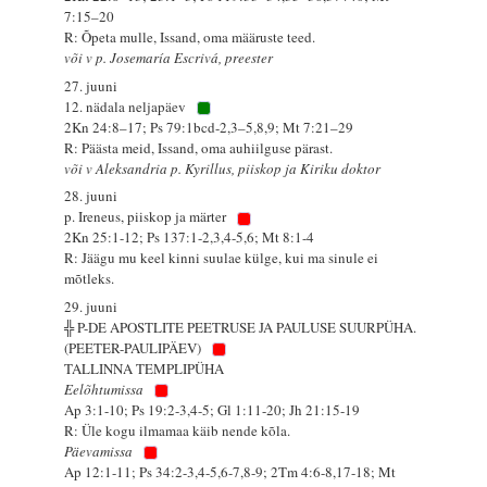
7:15–20
R: Õpeta mulle, Issand, oma määruste teed.
või v p. Josemaría Escrivá, preester
27. juuni
12. nädala neljapäev
2Kn 24:8–17; Ps 79:1bcd-2,3–5,8,9; Mt 7:21–29
R: Päästa meid, Issand, oma auhiilguse pärast.
või v Aleksandria p. Kyrillus, piiskop ja Kiriku doktor
28. juuni
p. Ireneus, piiskop ja märter
2Kn 25:1-12; Ps 137:1-2,3,4-5,6; Mt 8:1-4
R: Jäägu mu keel kinni suulae külge, kui ma sinule ei
mõtleks.
29. juuni
╬ P-DE APOSTLITE PEETRUSE JA PAULUSE SUURPÜHA.
(PEETER-PAULIPÄEV)
TALLINNA TEMPLIPÜHA
Eelõhtumissa
Ap 3:1-10; Ps 19:2-3,4-5; Gl 1:11-20; Jh 21:15-19
R: Üle kogu ilmamaa käib nende kõla.
Päevamissa
Ap 12:1-11; Ps 34:2-3,4-5,6-7,8-9; 2Tm 4:6-8,17-18; Mt