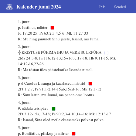
Kalender juuni 2024
Info
Seaded
1. juuni
p. Justinus, märter
Jd 17:20 25; Ps 63:2,3-4,5-6; Mk 11:27-33
R: Mu hing januneb Sinu järele, Issand, mu Jumal.
2. juuni
╬ KRISTUSE PÜHIMA IHU JA VERE SUURPÜHA
2Ms 24:3-8; Ps 116:12-13,15+16bc,17-18; Hb 9:11-15; Mk
14:12-16,22-26
R: Ma tõstan üles päästekarika Issanda nimel.
3. juuni
p-d Carolus Lwanga ja kaaslased, märtrid
2Pt 1:2 7; Ps 91:1-2,14-15ab,15cd-16; Mk 12:1-12
R: Sinu kätte, mu Jumal, ma panen oma lootus.
4. juuni
9. nädala teisipäev
2Pt 3:12-15a,17-18; Ps 90:2,3-4,10,14+16; Mk 12:13-17
R: Issand, Sina oled meile eluasemeks põlvest põlve.
5. juuni
p. Bonifatius, piiskop ja märter