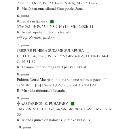
2Tm 1:1 3,6 12; Ps 123:1-2ab,2cdefg; Mk 12:18-27
R: Ma tõstan oma silmad Sinu poole, Jumal.
6. juuni
9. nädala neljapäev
2Tm 2:8 15; Ps 25:4-5,8 9,10+14; Mk 12:28b-34
R: Issand, õpeta mulle oma teeradu.
või v p. Norbert, piiskop
7. juuni
JEESUSE PÜHIMA SÜDAME SUURPÜHA
Ho 11:1,3-4,8ef-9; [Ps] Js 12:2-3,4bc,4de-5; Ef 3:8-12,14-19;
Jh 19:31-37
R: Te ammutate rõõmuga vett päästeallikaist.
8. juuni
Pühima Neitsi Maarja puhtaima südame mälestuspäev
Js 61:9-11; [Ps] 1Sm 2:1,4-5,6-7,8abcd; Lk 2:41-51
R: Mu süda rõõmutseb Issandas.
9. juuni
╬ AASTARINGI 10. PÜHAPÄEV
1Ms 3:9-15; Ps 130:1-2,3-4,5-6,7-8; 2Kr 4:13-5:1; Mk 3:20-
35
R: Issanda juures on halastus, ja rohke lunastus.
10. juuni