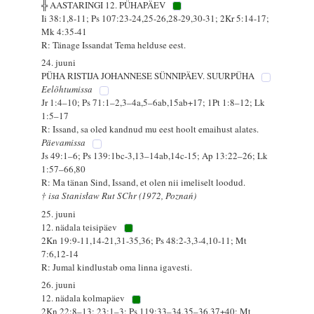
╬ AASTARINGI 12. PÜHAPÄEV
Ii 38:1,8-11; Ps 107:23-24,25-26,28-29,30-31; 2Kr 5:14-17;
Mk 4:35-41
R: Tänage Issandat Tema helduse eest.
24. juuni
PÜHA RISTIJA JOHANNESE SÜNNIPÄEV. SUURPÜHA
Eelõhtumissa
Jr 1:4–10; Ps 71:1–2,3–4a,5–6ab,15ab+17; 1Pt 1:8–12; Lk
1:5–17
R: Issand, sa oled kandnud mu eest hoolt emaihust alates.
Päevamissa
Js 49:1–6; Ps 139:1bc-3,13–14ab,14c-15; Ap 13:22–26; Lk
1:57–66,80
R: Ma tänan Sind, Issand, et olen nii imeliselt loodud.
† isa Stanisław Rut SChr (1972, Poznań)
25. juuni
12. nädala teisipäev
2Kn 19:9-11,14-21,31-35,36; Ps 48:2-3,3-4,10-11; Mt
7:6,12-14
R: Jumal kindlustab oma linna igavesti.
26. juuni
12. nädala kolmapäev
2Kn 22:8–13; 23:1–3; Ps 119:33–34,35–36,37+40; Mt