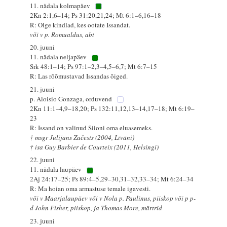
11. nädala kolmapäev
2Kn 2:1,6–14; Ps 31:20,21,24; Mt 6:1–6,16–18
R: Olge kindlad, kes ootate Issandat.
või v p. Romualdus, abt
20. juuni
11. nädala neljapäev
Srk 48:1–14; Ps 97:1–2,3–4,5–6,7; Mt 6:7–15
R: Las rõõmustavad Issandas õiged.
21. juuni
p. Aloisio Gonzaga, orduvend
2Kn 11:1–4,9–18,20; Ps 132:11,12,13–14,17–18; Mt 6:19–
23
R: Issand on valinud Siioni oma eluasemeks.
† msgr Julijans Začests (2004, Līvāni)
† isa Guy Barbier de Courteix (2011, Helsingi)
22. juuni
11. nädala laupäev
2Aj 24:17–25; Ps 89:4–5,29–30,31–32,33–34; Mt 6:24–34
R: Ma hoian oma armastuse temale igavesti.
või v Maarjalaupäev või v Nola p. Paulinus, piiskop või p p-
d John Fisher, piiskop, ja Thomas More, märtrid
23. juuni