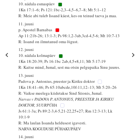
10. nädala esmaspäev
1Kn 17:1–6; Ps 121:1bc-2,3–4,5–6,7–8; Mt 5:1–12
R: Meie abi tuleb Issand käest, kes on teinud taeva ja maa.
11. juuni
p. Apostel Barnabas
Ap 11:21b-26; 13:1-3; Ps 98:1,2-3ab,3cd-4,5-6; Mt 10:7-13
R: Issand on ilmutanud oma õigust.
12. juuni
10. nädala kolmapäev
1Kn 18:20-39; Ps 16:1bc 2ab,4,5+8,11; Mt 5:17-19
R: Kaitse mind, Jumal, sest ma otsin pelgupaika Sinu juures.
13. juuni
Padova p. Antonius, preester ja Kiriku doktor
1Kn 18:41–46; Ps 65:10abcde,10f-11,12–13; Mt 5:20–26
R: Vaikse meelega kiidetakse Sind Siionis, Jumal.
Narvas v PADOVA P. ANTONIUS, PREESTER JA KIRIKU
DOKTOR, SUURPÜHA
Js 61:1-3a; Ps 89:2-3,4-5,21-22,25+27; Rm 12:3-13; Lk
10:1-9
R: Ma laulan Issanda heldusest igavesti.
NARVA KOGUDUSE PÜHAKUPÄEV
14. juuni