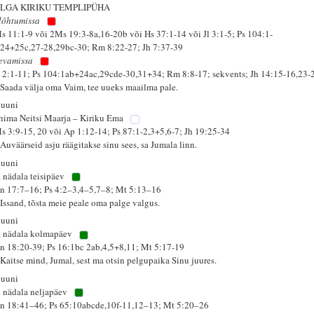
LGA KIRIKU TEMPLIPÜHA
lõhtumissa
s 11:1-9 või 2Ms 19:3-8a,16-20b või Hs 37:1-14 või Jl 3:1-5; Ps 104:1-
,24+25c,27-28,29bc-30; Rm 8:22-27; Jh 7:37-39
evamissa
 2:1-11; Ps 104:1ab+24ac,29cde-30,31+34; Rm 8:8-17; sekvents; Jh 14:15-16,23-
 Saada välja oma Vaim, tee uueks maailma pale.
juuni
hima Neitsi Maarja – Kiriku Ema
s 3:9-15, 20 või Ap 1:12-14; Ps 87:1-2,3+5,6-7; Jh 19:25-34
Auväärseid asju räägitakse sinu sees, sa Jumala linn.
juuni
. nädala teisipäev
n 17:7–16; Ps 4:2–3,4–5,7–8; Mt 5:13–16
 Issand, tõsta meie peale oma palge valgus.
juuni
. nädala kolmapäev
n 18:20-39; Ps 16:1bc 2ab,4,5+8,11; Mt 5:17-19
 Kaitse mind, Jumal, sest ma otsin pelgupaika Sinu juures.
juuni
. nädala neljapäev
n 18:41–46; Ps 65:10abcde,10f-11,12–13; Mt 5:20–26