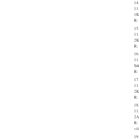
14
11
1K
R:
15
11
2K
R:
16
11
Sr
R:
17
11
2K
R:
18
11
2A
R:
võ
19