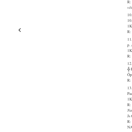
R:
võ
10
10
1K
R: 
11
p.
1K
R:
12
╬
Õp
R:
13
Pa
1K
R:
Na
Js
R:
N