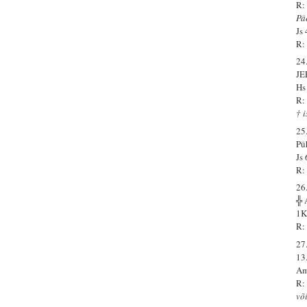
R:
Pä
Js
R: 
24
JE
Hs
R:
† 
25
Pü
Js
R:
26
╬ 
1K
R:
27
13
Am
R:
või