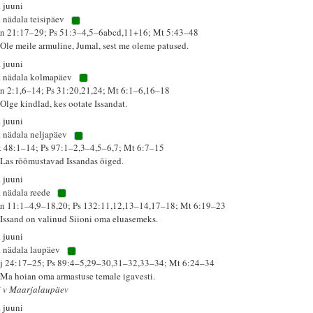
. juuni
. nädala teisipäev
n 21:17–29; Ps 51:3–4,5–6abcd,11+16; Mt 5:43–48
 Ole meile armuline, Jumal, sest me oleme patused.
. juuni
. nädala kolmapäev
n 2:1,6–14; Ps 31:20,21,24; Mt 6:1–6,16–18
 Olge kindlad, kes ootate Issandat.
. juuni
. nädala neljapäev
k 48:1–14; Ps 97:1–2,3–4,5–6,7; Mt 6:7–15
 Las rõõmustavad Issandas õiged.
. juuni
. nädala reede
n 11:1–4,9–18,20; Ps 132:11,12,13–14,17–18; Mt 6:19–23
 Issand on valinud Siioni oma eluasemeks.
. juuni
. nädala laupäev
j 24:17–25; Ps 89:4–5,29–30,31–32,33–34; Mt 6:24–34
 Ma hoian oma armastuse temale igavesti.
i v Maarjalaupäev
. juuni