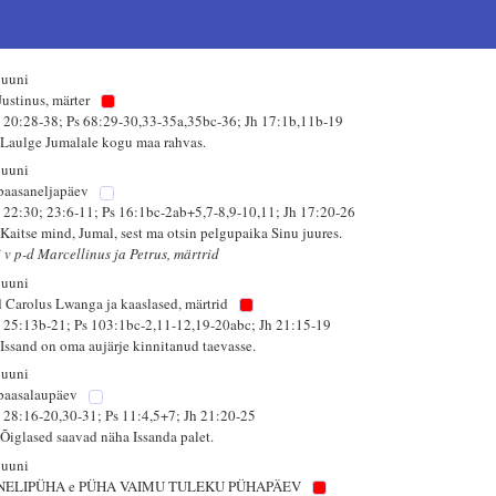
juuni
Justinus, märter
 20:28-38; Ps 68:29-30,33-35a,35bc-36; Jh 17:1b,11b-19
 Laulge Jumalale kogu maa rahvas.
juuni
 paasaneljapäev
 22:30; 23:6-11; Ps 16:1bc-2ab+5,7-8,9-10,11; Jh 17:20-26
 Kaitse mind, Jumal, sest ma otsin pelgupaika Sinu juures.
i v p-d Marcellinus ja Petrus, märtrid
juuni
d Carolus Lwanga ja kaaslased, märtrid
 25:13b-21; Ps 103:1bc-2,11-12,19-20abc; Jh 21:15-19
 Issand on oma aujärje kinnitanud taevasse.
juuni
 paasalaupäev
 28:16-20,30-31; Ps 11:4,5+7; Jh 21:20-25
 Õiglased saavad näha Issanda palet.
juuni
NELIPÜHA e PÜHA VAIMU TULEKU PÜHAPÄEV