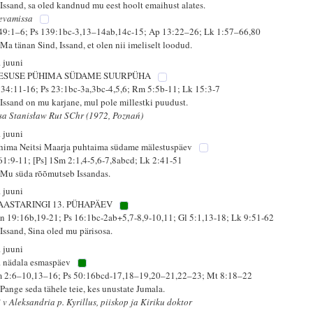
 Issand, sa oled kandnud mu eest hoolt emaihust alates.
evamissa
 49:1–6; Ps 139:1bc-3,13–14ab,14c-15; Ap 13:22–26; Lk 1:57–66,80
Ma tänan Sind, Issand, et olen nii imeliselt loodud.
. juuni
ESUSE PÜHIMA SÜDAME SUURPÜHA
 34:11-16; Ps 23:1bc-3a,3bc-4,5,6; Rm 5:5b-11; Lk 15:3-7
 Issand on mu karjane, mul pole millestki puudust.
isa Stanisław Rut SChr (1972, Poznań)
. juuni
hima Neitsi Maarja puhtaima südame mälestuspäev
 61:9-11; [Ps] 1Sm 2:1,4-5,6-7,8abcd; Lk 2:41-51
 Mu süda rõõmutseb Issandas.
. juuni
AASTARINGI 13. PÜHAPÄEV
n 19:16b,19-21; Ps 16:1bc-2ab+5,7-8,9-10,11; Gl 5:1,13-18; Lk 9:51-62
 Issand, Sina oled mu pärisosa.
. juuni
. nädala esmaspäev
 2:6–10,13–16; Ps 50:16bcd-17,18–19,20–21,22–23; Mt 8:18–22
 Pange seda tähele teie, kes unustate Jumala.
 v Aleksandria p. Kyrillus, piiskop ja Kiriku doktor