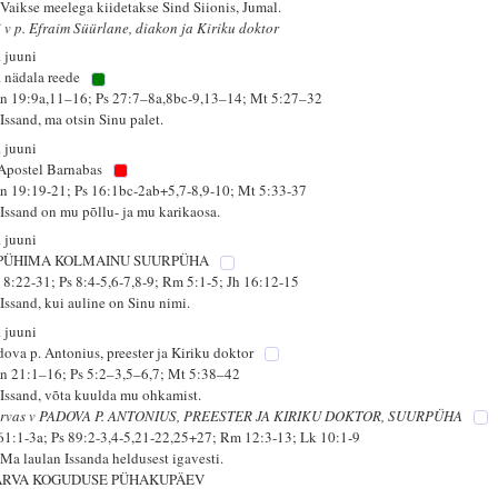
 Vaikse meelega kiidetakse Sind Siionis, Jumal.
i v p. Efraim Süürlane, diakon ja Kiriku doktor
. juuni
. nädala reede
n 19:9a,11–16; Ps 27:7–8a,8bc-9,13–14; Mt 5:27–32
Issand, ma otsin Sinu palet.
. juuni
 Apostel Barnabas
n 19:19-21; Ps 16:1bc-2ab+5,7-8,9-10; Mt 5:33-37
 Issand on mu põllu- ja mu karikaosa.
. juuni
 PÜHIMA KOLMAINU SUURPÜHA
 8:22-31; Ps 8:4-5,6-7,8-9; Rm 5:1-5; Jh 16:12-15
 Issand, kui auline on Sinu nimi.
. juuni
dova p. Antonius, preester ja Kiriku doktor
n 21:1–16; Ps 5:2–3,5–6,7; Mt 5:38–42
 Issand, võta kuulda mu ohkamist.
rvas v PADOVA P. ANTONIUS, PREESTER JA KIRIKU DOKTOR, SUURPÜHA
 61:1-3a; Ps 89:2-3,4-5,21-22,25+27; Rm 12:3-13; Lk 10:1-9
 Ma laulan Issanda heldusest igavesti.
ARVA KOGUDUSE PÜHAKUPÄEV