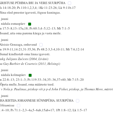
KRISTUSE PÜHIMA IHU JA VERE SUURPÜHA
s 14:18-20; Ps 110:1,2,3,4; 1Kr 11:23-26; Lk 9:11b-17
 Sina oled preester igavesti, õiguse kuningas.
. juuni
. nädala esmaspäev
n 17:5–8,13–15a,18; Ps 60:3,4–5,12–13; Mt 7:1–5
 Issand, aita oma parema käega ja vasta meile.
. juuni
 Aloisio Gonzaga, orduvend
n 19:9-11,14-21,31-35,36; Ps 48:2-3,3-4,10-11; Mt 7:6,12-14
 Jumal kindlustab oma linna igavesti.
mskg Julijans Začests (2004, Līvāni)
isa Guy Barbier de Courteix (2011, Helsingi)
. juuni
. nädala kolmapäev
n 22:8–13; 23:1–3; Ps 119:33–34,35–36,37+40; Mt 7:15–20
 Õpeta mulle, Issand, oma määruste teed.
i v Nola p. Paulinus, piiskop või p p-d John Fisher, piiskop, ja Thomas More, märtr
. juuni
HA RISTIJA JOHANNESE SÜNNIPÜHA. SUURPÜHA
lõhtumissa
 1:4–10; Ps 71:1–2,3–4a,5–6ab,15ab+17; 1Pt 1:8–12; Lk 1:5–17