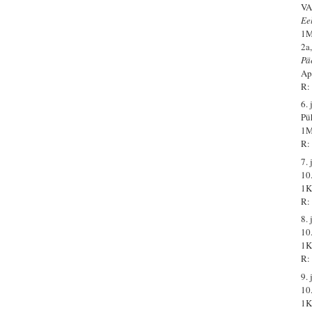
VA
Ee
1M
2a
Pä
Ap
R:
6. 
Pü
1M
R: 
7. 
10
1K
R:
8. 
10
1K
R:
9. 
10
1K