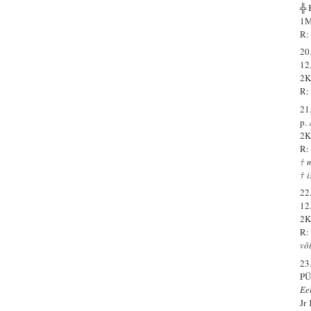
╬ 
1M
R:
20
12
2K
R:
21
p.
2K
R:
† 
† 
22
12
2K
R:
võ
23
PÜ
Ee
Jr