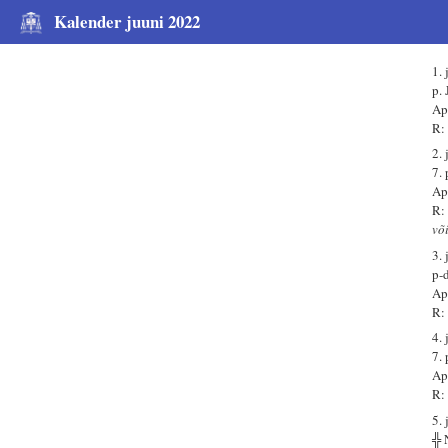
Kalender juuni 2022
1. 
p. 
Ap
R:
2. 
7.
Ap
R:
võ
3. 
p-
Ap
R:
4. 
7.
Ap
R:
5. 
╬ 