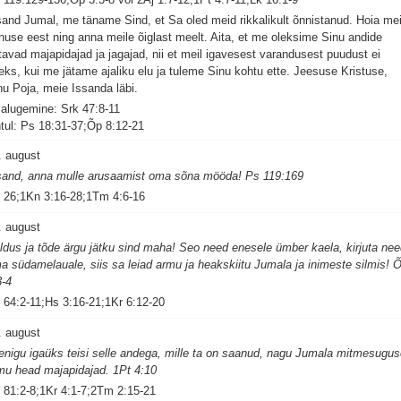
sand Jumal, me täname Sind, et Sa oled meid rikkalikult õnnistanud. Hoia me
nuse eest ning anna meile õiglast meelt. Aita, et me oleksime Sinu andide
tavad majapidajad ja jagajad, nii et meil igavesest varandusest puudust ei
leks, kui me jätame ajaliku elu ja tuleme Sinu kohtu ette. Jeesuse Kristuse,
nu Poja, meie Issanda läbi.
salugemine: Srk 47:8-11
tul: Ps 18:31-37;Õp 8:12-21
. august
sand, anna mulle arusaamist oma sõna mööda! Ps 119:169
 26;1Kn 3:16-28;1Tm 4:6-16
. august
ldus ja tõde ärgu jätku sind maha! Seo need enesele ümber kaela, kirjuta ne
a südamelauale, siis sa leiad armu ja heakskiitu Jumala ja inimeste silmis! 
3-4
 64:2-11;Hs 3:16-21;1Kr 6:12-20
. august
enigu igaüks teisi selle andega, mille ta on saanud, nagu Jumala mitmesugu
mu head majapidajad. 1Pt 4:10
 81:2-8;1Kr 4:1-7;2Tm 2:15-21