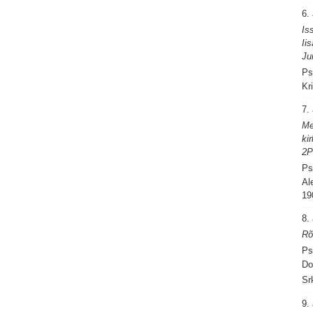
6.
Is
Ii
Ju
Ps
Kr
7.
Me
ki
2P
Ps
Al
19
8.
Rõ
Ps
Do
Sr
9.