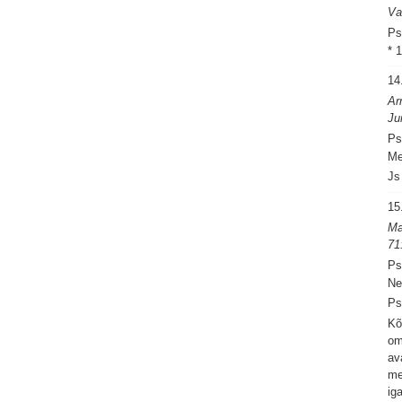
Va
Ps
* 
14
Ar
Ju
Ps
Me
Js
15
Ma
71
Ps
Ne
Ps
Kõ
om
av
me
ig