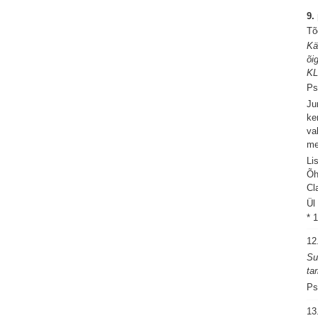
9.
Tõ
Kä
õi
KL
Ps
Ju
ke
va
me
Li
Õh
Cl
Ül
* 
12
Su
ta
Ps
13