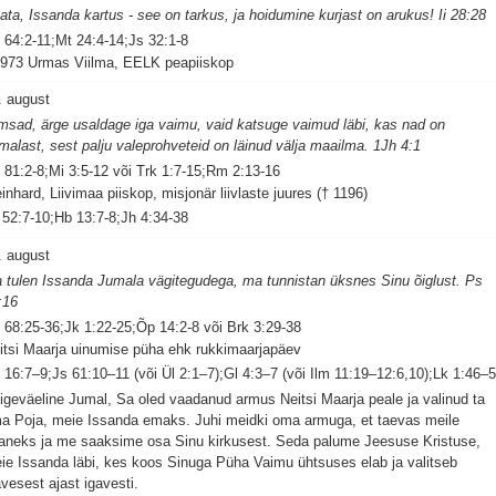
ata, Issanda kartus - see on tarkus, ja hoidumine kurjast on arukus! Ii 28:28
 64:2-11;Mt 24:4-14;Js 32:1-8
1973 Urmas Viilma, EELK peapiiskop
. august
msad, ärge usaldage iga vaimu, vaid katsuge vaimud läbi, kas nad on
malast, sest palju valeprohveteid on läinud välja maailma. 1Jh 4:1
 81:2-8;Mi 3:5-12 või Trk 1:7-15;Rm 2:13-16
inhard, Liivimaa piiskop, misjonär liivlaste juures († 1196)
 52:7-10;Hb 13:7-8;Jh 4:34-38
. august
 tulen Issanda Jumala vägitegudega, ma tunnistan üksnes Sinu õiglust. Ps
:16
 68:25-36;Jk 1:22-25;Õp 14:2-8 või Brk 3:29-38
itsi Maarja uinumise püha ehk rukkimaarjapäev
 16:7–9;Js 61:10–11 (või Ül 2:1–7);Gl 4:3–7 (või Ilm 11:19–12:6,10);Lk 1:46–
igeväeline Jumal, Sa oled vaadanud armus Neitsi Maarja peale ja valinud ta
a Poja, meie Issanda emaks. Juhi meidki oma armuga, et taevas meile
aneks ja me saaksime osa Sinu kirkusest. Seda palume Jeesuse Kristuse,
ie Issanda läbi, kes koos Sinuga Püha Vaimu ühtsuses elab ja valitseb
avesest ajast igavesti.