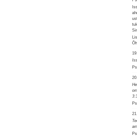
Is
ah
us
tu
Si
Li
Õh
19
Is
Ps
20
He
om
3:
Ps
21
Te
ar
Ps