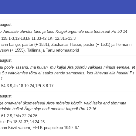
 august
o Jumalale ohvriks tänu ja tasu Kõigekõrgemale oma tõotused! Ps 50:14
 115:1-3,12-18;Lk 11:33-42;1Kr 12:31b-13:3
hann Lange, pastor (+ 1531), Zacharias Hasse, pastor (+ 1531) ja Hermann
rsow (+ 1555), Tallinna ja Tartu reformaatorid
 august
nu poole, Issand, ma hüüan, mu kalju! Ära pöördu vaikides minust eemale, et
 Su vaitolemise tõttu ei saaks nende sarnaseks, kes lähevad alla hauda! Ps
:1
 54:3-9;Jh 18:19-24;1Pt 3:8-17
 august
ge omavahel üksmeelsed! Ärge mõtelge kõrgilt, vaid laske end tõmmata
dalate hulka! Ärge olge endi meelest targad! Rm 12:16
 61:2-9;2Ms 22:24-26;
tul: Ps 18:31-37;Jd 24-25
Jaan Kiivit vanem, EELK peapiiskop 1949–67