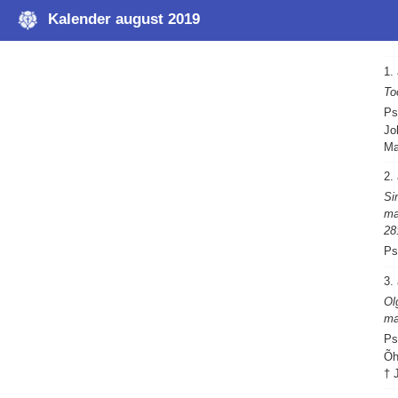
Kalender august 2019
1.
To
Ps
Jo
Ma
2.
Si
ma
28
Ps
3.
Ol
ma
Ps
Õh
† 