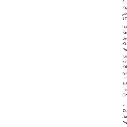
4.
Ku
pi
17
Is
Ki
Si
KL
Ps
Kõ
ki
Kr
ig
Is
aj
Li
Õh
5.
Te
Ha
Ps