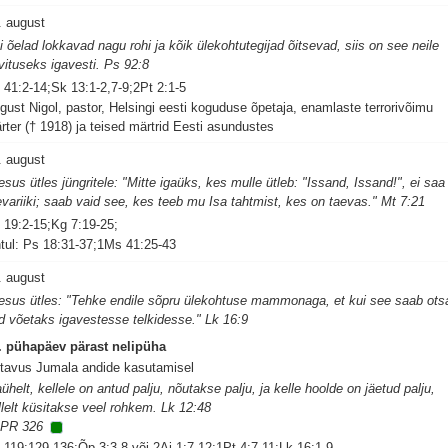
. august
i õelad lokkavad nagu rohi ja kõik ülekohtutegijad õitsevad, siis on see neile
vituseks igavesti. Ps 92:8
 41:2-14;Sk 13:1-2,7-9;2Pt 2:1-5
gust Nigol, pastor, Helsingi eesti koguduse õpetaja, enamlaste terrorivõimu
rter († 1918) ja teised märtrid Eesti asundustes
. august
esus ütles jüngritele: "Mitte igaüks, kes mulle ütleb: "Issand, Issand!", ei saa
evariiki; saab vaid see, kes teeb mu Isa tahtmist, kes on taevas." Mt 7:21
 19:2-15;Kg 7:19-25;
tul: Ps 18:31-37;1Ms 41:25-43
. august
esus ütles: "Tehke endile sõpru ülekohtuse mammonaga, et kui see saab ots
id võetaks igavestesse telkidesse." Lk 16:9
. pühapäev pärast nelipüha
tavus Jumala andide kasutamisel
aühelt, kellele on antud palju, nõutakse palju, ja kelle hoolde on jäetud palju,
llelt küsitakse veel rohkem. Lk 12:48
PR 326
 119:129-136;Õp 3:3-8 või 2Aj 1:7-12;1Pt 4:7-11;Lk 16:1-9