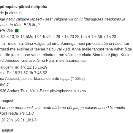
 pühapäev pärast nelipüha
de ja eksitus
ige nagu valguse lapsed - sest valguse vili on ju igasuguses headuses ja
guses ja tões. Ef 5:8b,9
PR 365
 92:5-10,13-14;5Ms 13:1-5 või Ii 28:7-15,23-28;1Jh 4:1-6;Mt 7:15-23
mal, meie Isa, Sina valgustad oma Vaimuga meie pimedust. Sina näed, kui
rgesti me eksime ja teeme halbu valikuid. Anna meile tarkust teha vahet õige 
le, tõe ja eksituse vahel, nõnda et me võiksime elada Sinu tahte järgi. Kuule
id Jeesuse Kristuse, Sinu Poja, meie Issanda läbi.
salugemine: Trk 12:13,16-19
tul: Ps 18:31-37;Jh 7:45-52
ara Assisist, abtiss, klarisside ordu rajaja († 1253)
 8:6-7
1936 Andres Taul, Välis-Eesti piiskopkonna piiskop
. august
l on hea meel tõest, mis asub südame põhjas, ja salajas annad Sa mulle
rkust teada. Ps 51:8
 26;2Jh 1-9;Js 10:1-3
. august