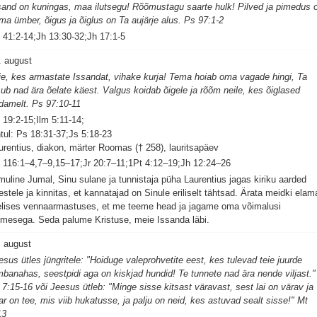
sand on kuningas, maa ilutsegu! Rõõmustagu saarte hulk! Pilved ja pimedus 
ma ümber, õigus ja õiglus on Ta aujärje alus. Ps 97:1-2
 41:2-14;Jh 13:30-32;Jh 17:1-5
. august
ie, kes armastate Issandat, vihake kurja! Tema hoiab oma vagade hingi, Ta
sub nad ära õelate käest. Valgus koidab õigele ja rõõm neile, kes õiglased
damelt. Ps 97:10-11
 19:2-15;Ilm 5:11-14;
tul: Ps 18:31-37;Js 5:18-23
urentius, diakon, märter Roomas († 258), lauritsapäev
 116:1–4,7–9,15–17;Jr 20:7–11;1Pt 4:12–19;Jh 12:24–26
muline Jumal, Sinu sulane ja tunnistaja püha Laurentius jagas kiriku aarded
estele ja kinnitas, et kannatajad on Sinule eriliselt tähtsad. Ärata meidki elam
elises vennaarmastuses, et me teeme head ja jagame oma võimalusi
gimesega. Seda palume Kristuse, meie Issanda läbi.
. august
esus ütles jüngritele: "Hoiduge valeprohvetite eest, kes tulevad teie juurde
mbanahas, seestpidi aga on kiskjad hundid! Te tunnete nad ära nende viljast."
 7:15-16 või Jeesus ütleb: "Minge sisse kitsast väravast, sest lai on värav ja
ar on tee, mis viib hukatusse, ja palju on neid, kes astuvad sealt sisse!" Mt
13