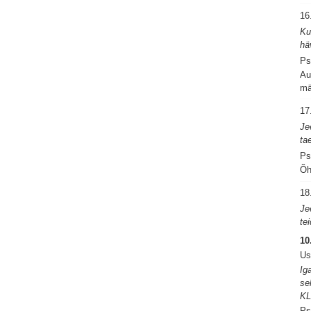
16
Ku
hä
Ps
Au
mä
17
Je
ta
Ps
Õh
18
Je
te
10
Us
Ig
se
KL
Ps