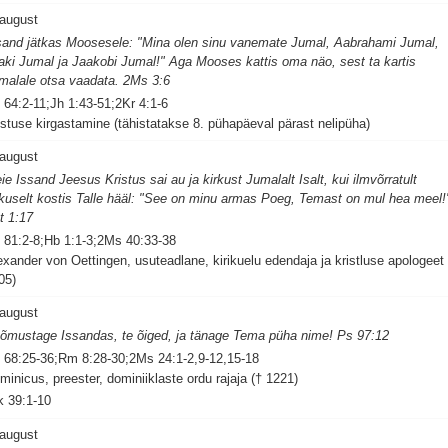
 august
sand jätkas Moosesele: "Mina olen sinu vanemate Jumal, Aabrahami Jumal,
saki Jumal ja Jaakobi Jumal!" Aga Mooses kattis oma näo, sest ta kartis
malale otsa vaadata. 2Ms 3:6
 64:2-11;Jh 1:43-51;2Kr 4:1-6
istuse kirgastamine (tähistatakse 8. pühapäeval pärast nelipüha)
 august
ie Issand Jeesus Kristus sai au ja kirkust Jumalalt Isalt, kui ilmvõrratult
rkuselt kostis Talle hääl: "See on minu armas Poeg, Temast on mul hea meel!
t 1:17
 81:2-8;Hb 1:1-3;2Ms 40:33-38
exander von Oettingen, usuteadlane, kirikuelu edendaja ja kristluse apologeet 
05)
 august
õmustage Issandas, te õiged, ja tänage Tema püha nime! Ps 97:12
 68:25-36;Rm 8:28-30;2Ms 24:1-2,9-12,15-18
minicus, preester, dominiiklaste ordu rajaja († 1221)
k 39:1-10
 august