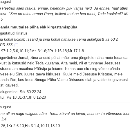
 august
i Peetrus alles rääkis, ennäe, helendav pilv varjas neid. Ja ennäe, hääl ütles
lvest: "See on minu armas Poeg, kellest mul on hea meel, Teda kuulake!? Mt
:5
sanda muutmise püha ehk kirgastamispüha
rgastatud Kristus
nu kohal koidab Issand ja sinu kohal nähakse Tema auhiilgust! Js 60:2
PR 355
 97:1-2,5-6,10-11;2Ms 3:1-6;2Pt 1:16-18;Mt 17:1-8
igeväeline Jumal, Sina andsid pühal mäel oma jüngritele näha meie Issanda
rkust ja kutsusid neid Teda kuulama. Aita meid, nii et tunneme Jeesuses
istuses ära maailma Päästja ja leiame Temas uue elu ning võime pärida
avese elu Sinu juures taeva kirkuses. Kuule meid Jeesuse Kristuse, meie
sanda läbi, kes koos Sinuga Püha Vaimu ühtsuses elab ja valitseb igavesest
ast igavesti.
salugemine: Srk 50:22-24
tul: Ps 18:31-37;Jh 8:12-20
 august
ma all on nagu valguse sära, Tema kõrval on kiired, seal on Ta võimsuse loor
 3:4
 26;1Kr 2:6-10;Ha 3:1-4,10-11,18-19