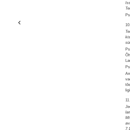
Is
Te
Ps
10
Te
ki
sü
Ps
Õh
La
Ps
Ar
va
tõ
li
11
Je
la
Mt
av
7: