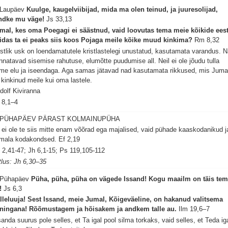
 Laupäev
Kuulge, kaugelviibijad, mida ma olen teinud, ja juuresolijad,
ndke mu väge!
Js 33,13
mal, kes oma Poegagi ei säästnud, vaid loovutas tema meie kõikide eest
idas ta ei peaks siis koos Pojaga meile kõike muud kinkima?
Rm 8,32
istlik usk on loendamatutele kristlastelegi unustatud, kasutamata varandus. 
nnatavad sisemise rahutuse, elumõtte puudumise all. Neil ei ole jõudu tulla
ime elu ja iseendaga. Aga samas jätavad nad kasutamata rikkused, mis Juma
 kinkinud meile kui oma lastele.
dolf Kiviranna
 8,1–4
. PÜHAPÄEV PÄRAST KOLMAINUPÜHA
i ei ole te siis mitte enam võõrad ega majalised, vaid pühade kaaskodanikud j
mala kodakondsed.
Ef 2,19
 2,41-47; Jh 6,1-15; Ps 119,105-112
tlus: Jh 6,30–35
 Pühapäev
Püha, püha, püha on vägede Issand! Kogu maailm on täis te
!
Js 6,3
lleluuja! Sest Issand, meie Jumal, Kõigeväeline, on hakanud valitsema
ningana! Rõõmustagem ja hõisakem ja andkem talle au.
Ilm 19,6–7
sanda suurus pole selles, et Ta igal pool silma torkaks, vaid selles, et Teda ig