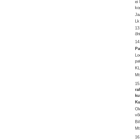
ei
ko
Ja
Lk
13
õh
14
Pa
Lo
pa
KL
Mt
15
ra
ku
Ku
Ol
võ
Bi
Mt
16