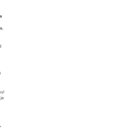
a
s.
d
8
ks!
 ja
,