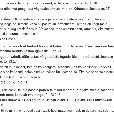
. Pühapäev
Ja ometi ootab Issand, et teile armu anda.
Js 30,18
na siis, mu poeg, saa vägevaks armus, mis on Kristuses Jeesuses.
2Tm
1
ma Jeesus Kristuseta on inimene paratamatult patune ja armetu; Jeesus
istusega on inimene vaba nii patust kui armetusest. Temas on kogu meie
orus ja kogu meie õndsus. Väljaspool teda on ainult patt, armetus, eksimused
medus, surm ja meeleheide.
aise Pascal
. Esmaspäev
Nad laulsid Issandat kiites ning tänades: "Sest tema on hea
st tema heldus kestab igavesti!"
Esr 3,11
gu rahvahulk rõõmustas kõigi auliste tegude üle, mis sündisid Jeesuse
bi.
Lk 13,17
ida nüüd Issandat, kes on kõik targasti seadnud, kes kotka tiibadel vägevalt
ka sind kandnud, hoiab sind ka, nõnda kui igatsed sa. Eks ole seda sa tundn
PR 306:2. Joachim Neander
 7,7–12; Mt 9,9–13
. Teisipäev
Haljale aasale paneb ta mind lebama, hingamisveele saadab t
nd; tema kosutab mu hinge.
Ps 23,2–3
esus ütleb: Mina olen tulnud, et neil oleks elu, ja oleks seda ülirohkesti
,10
 tohid minna oma teed väsimatult, hoolimata koormast, mida kannad, sest Is