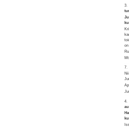
3.
tu
Ju
ku
Kr
ka
to
on
Ru
Mt
7
Ni
Ju
Ap
Ju
4.
au
Ha
ku
Is