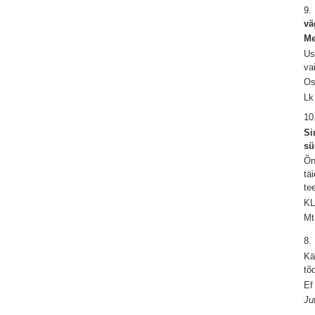
9.
vä
Me
Us
va
Os
Lk
10
Si
sü
Õn
tä
te
KL
Mt
8
Kä
tõ
Ef
Ju