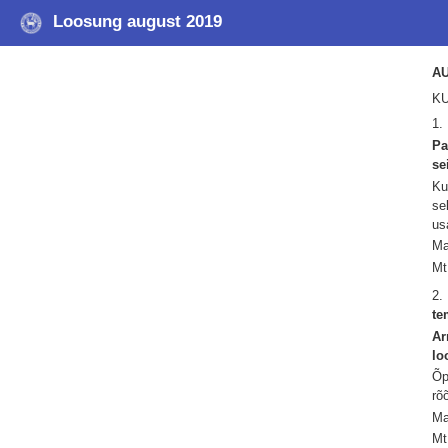
Loosung august 2019
A
KU
1.
Pa
se
Ku
se
us
Ma
Mt
2.
te
Ar
lo
Õp
rõ
Ma
Mt