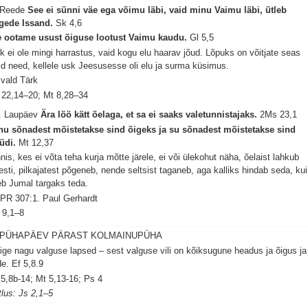
 Reede
See ei sünni väe ega võimu läbi, vaid minu Vaimu läbi, ütleb
gede Issand.
Sk 4,6
 ootame usust õiguse lootust Vaimu kaudu.
Gl 5,5
k ei ole mingi harrastus, vaid kogu elu haarav jõud. Lõpuks on võitjate seas
id need, kellele usk Jeesusesse oli elu ja surma küsimus.
vald Tärk
 22,14–20; Mt 8,28–34
. Laupäev
Ära löö kätt õelaga, et sa ei saaks valetunnistajaks.
2Ms 23,1
nu sõnadest mõistetakse sind õigeks ja su sõnadest mõistetakse sind
üdi.
Mt 12,37
nis, kes ei võta teha kurja mõtte järele, ei või ülekohut näha, õelaist lahkub
iesti, pilkajatest põgeneb, nende seltsist taganeb, aga kalliks hindab seda, kui
eb Jumal targaks teda.
PR 307:1. Paul Gerhardt
 9,1–8
. PÜHAPÄEV PÄRAST KOLMAINUPÜHA
ige nagu valguse lapsed – sest valguse vili on kõiksugune headus ja õigus ja
de.
Ef 5,8.9
 5,8b-14; Mt 5,13-16; Ps 4
tlus: Js 2,1–5