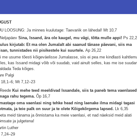
UGUST
U LOOSUNG: Ja minnes kuulutage: Taevariik on lähedal!
Mt 10,7
 Neljapäev
Sina, Issand, ära ole kaugel, mu vägi, tõtta mulle appi!
Ps 22,
ulus kirjutab: Et ma olen Jumalalt abi saanud tänase päevani, siis ma
isan, tunnistades nii pisikestele kui suurtele.
Ap 26,22
i me usume tõesti kõigeväelisse Jumalasse, siis ei pea me kindlasti kahtlem
lles, kas Issand midagi võib või suudab, vaid ainult selles, kas me ise suud
aldada Teda kõiges.
re Palgi
 18,1–6; Mt 7,12–23
 Reede
Kui mehe teed meeldivad Issandale, siis ta paneb tema vaenlased
maga rahu tegema.
Õp 16,7
mastage oma vaenlasi ning tehke head ning laenake ilma midagi tagasi
otmata, ja teie palk on suur ja te olete Kõigekõrgema lapsed.
Lk 6,35
eta meid tänama ja õnnistama ka meie vaenlasi, et nad näeksid meid alati
õmsate ja julgetena!
rtin Luther
 7,24–29