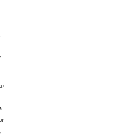
,
,
ud?
a
.
Jh
a