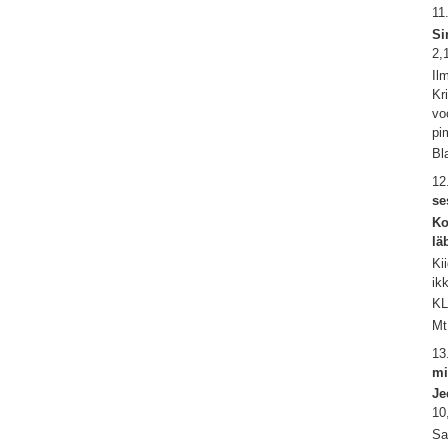
11
Si
2,
Il
Kr
vo
pi
Bl
12
se
Ko
lä
Ki
ik
KL
Mt
13
mi
Je
10
Sa