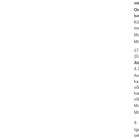
va
Om
tu
Kõ
me
Ma
Mt
17
10
Al
4,
Ar
ka
võ
ka
võ
Ma
Mt
9
Ig
se