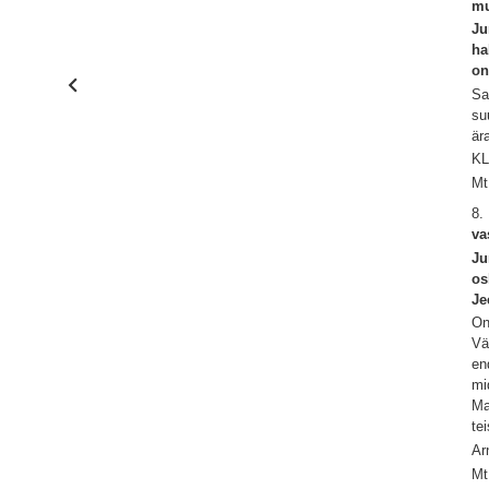
mu
Ju
ha
o
Sa
su
ära
KL
Mt
8.
va
Ju
os
Je
On
Vä
en
mi
Ma
te
Ar
Mt