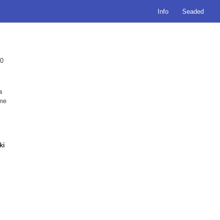
Info
Seaded
20
a
ame
ki