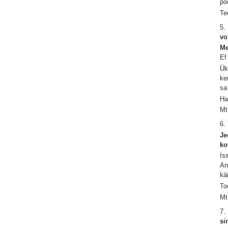
po
Te
5.
vo
Me
Ef
Ük
ke
sa
Ha
Mt
6.
Je
ko
Is
An
kä
To
Mt
7.
si