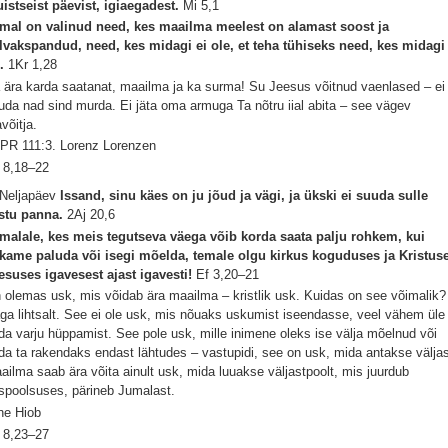
istseist päevist, igiaegadest.
Mi 5,1
mal on valinud need, kes maailma meelest on alamast soost ja
lvakspandud, need, kes midagi ei ole, et teha tühiseks need, kes midagi
n.
1Kr 1,28
 ära karda saatanat, maailma ja ka surma! Su Jeesus võitnud vaenlased – ei
uda nad sind murda. Ei jäta oma armuga Ta nõtru iial abita – see vägev
võitja.
PR 111:3. Lorenz Lorenzen
 8,18–22
 Neljapäev
Issand, sinu käes on ju jõud ja vägi, ja ükski ei suuda sulle
stu panna.
2Aj 20,6
malale, kes meis tegutseva väega võib korda saata palju rohkem, kui
kame paluda või isegi mõelda, temale olgu kirkus koguduses ja Kristus
esuses igavesest ajast igavesti!
Ef 3,20–21
 olemas usk, mis võidab ära maailma – kristlik usk. Kuidas on see võimalik?
ga lihtsalt. See ei ole usk, mis nõuaks uskumist iseendasse, veel vähem üle
da varju hüppamist. See pole usk, mille inimene oleks ise välja mõelnud või
da ta rakendaks endast lähtudes – vastupidi, see on usk, mida antakse väljas
ailma saab ära võita ainult usk, mida luuakse väljastpoolt, mis juurdub
ispoolsuses, pärineb Jumalast.
ne Hiob
 8,23–27