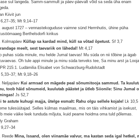
 lase sul langeda. Samm-sammult ja päev-päevalt võid sa seda üha enam
geda.
an Kiivit jun
 6,27–35; Mt 9,14–17
. august 1727 – vennastekoguduse vaimne sünd Herrnhutis, ühine püha
tusöömaaeg Berthelsdorfi kirikus
. Kolmapäev
Küllap sa kardad mind, küll sa võtad õpetust.
Sf 3,7
randage meelt, sest taevariik on lähedal!
Mt 4,17
o puhas süda minule, mu helde Jumal taevas! Mu süda on nii tõbine ja ägab
tuvaevas. Oh tule appi minule ja minu süda terveks tee, Sa minu arst ja Looja
PR 215:1. Ludämilia Elisabet von Schwarzburg-Rudolstadt
 5,33–37; Mt 9,18–26
. Neljapäev
Kui armsad on mägede peal sõnumitooja sammud. Ta kuulut
hu, toob häid sõnumeid, kuulutab päästet ja ütleb Siionile: Sinu Jumal 
ningas!
Js 52,7
i te astute kuhugi majja, ütelge esmalt: Rahu olgu sellele kojale!
Lk 10,5
eme tulesüütajad. Selles külmas maailmas, mis on täis vihkamist ja isekust,
ib meie väike leek tunduda mõjuta, kuid peame hoidma oma tuld põlemas.
lly Graham
 9,27–34
. Reede
Mina, Issand, olen viinamäe valvur, ma kastan seda igal hetkel,