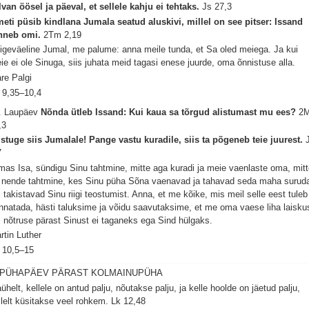
lvan öösel ja päeval, et sellele kahju ei tehtaks.
Js 27,3
eti püsib kindlana Jumala seatud aluskivi, millel on see pitser: Issand
nneb omi.
2Tm 2,19
igeväeline Jumal, me palume: anna meile tunda, et Sa oled meiega. Ja kui
ie ei ole Sinuga, siis juhata meid tagasi enese juurde, oma õnnistuse alla.
re Palgi
 9,35–10,4
. Laupäev
Nõnda ütleb Issand: Kui kaua sa tõrgud alistumast mu ees?
2
,3
istuge siis Jumalale! Pange vastu kuradile, siis ta põgeneb teie juurest.
7
mas Isa, sündigu Sinu tahtmine, mitte aga kuradi ja meie vaenlaste oma, mit
 nende tahtmine, kes Sinu püha Sõna vaenavad ja tahavad seda maha surud
i takistavad Sinu riigi teostumist. Anna, et me kõike, mis meil selle eest tuleb
nnatada, hästi taluksime ja võidu saavutaksime, et me oma vaese liha laisku
i nõtruse pärast Sinust ei taganeks ega Sind hülgaks.
rtin Luther
 10,5–15
. PÜHAPÄEV PÄRAST KOLMAINUPÜHA
aühelt, kellele on antud palju, nõutakse palju, ja kelle hoolde on jäetud palju,
llelt küsitakse veel rohkem.
Lk 12,48