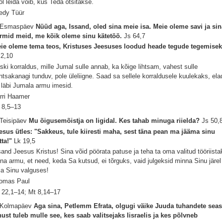
ol leida võib, kus Teda otsitakse.
edy Tüür
 Esmaspäev
Nüüd aga, Issand, oled sina meie isa. Meie oleme savi ja sin
rmid meid, me kõik oleme sinu kätetöö.
Js 64,7
ie oleme tema teos, Kristuses Jeesuses loodud heade tegude tegemisek
 2,10
ski korraldus, mille Jumal sulle annab, ka kõige lihtsam, vahest sulle
ntsakanagi tunduv, pole üleliigne. Saad sa sellele korraldusele kuulekaks, ela
 läbi Jumala armu imesid.
rri Haamer
 8,5–13
 Teisipäev
Mu õigusemõistja on ligidal. Kes tahab minuga riielda?
Js 50,
esus ütles: "Sakkeus, tule kiiresti maha, sest täna pean ma jääma sinu
tta!"
Lk 19,5
sand Jeesus Kristus! Sina võid pöörata patuse ja teha ta oma valitud tööriista
na armu, et need, keda Sa kutsud, ei tõrguks, vaid julgeksid minna Sinu järel
ia Sinu valguses!
omas Paul
 22,1–14; Mt 8,14–17
 Kolmapäev
Aga sina, Petlemm Efrata, olgugi väike Juuda tuhandete seas
nust tuleb mulle see, kes saab valitsejaks Iisraelis ja kes põlvneb