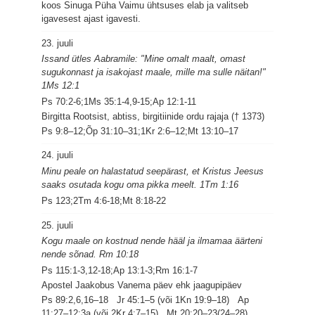
koos Sinuga Püha Vaimu ühtsuses elab ja valitseb
igavesest ajast igavesti.
23. juuli
Issand ütles Aabramile: "Mine omalt maalt, omast
sugukonnast ja isakojast maale, mille ma sulle näitan!"
1Ms 12:1
Ps 70:2-6;1Ms 35:1-4,9-15;Ap 12:1-11
Birgitta Rootsist, abtiss, birgitiinide ordu rajaja († 1373)
Ps 9:8–12;Õp 31:10–31;1Kr 2:6–12;Mt 13:10–17
24. juuli
Minu peale on halastatud seepärast, et Kristus Jeesus
saaks osutada kogu oma pikka meelt. 1Tm 1:16
Ps 123;2Tm 4:6-18;Mt 8:18-22
25. juuli
Kogu maale on kostnud nende hääl ja ilmamaa äärteni
nende sõnad. Rm 10:18
Ps 115:1-3,12-18;Ap 13:1-3;Rm 16:1-7
Apostel Jaakobus Vanema päev ehk jaagupipäev
Ps 89:2,6,16–18 Jr 45:1–5 (või 1Kn 19:9–18) Ap
11:27–12:3a (või 2Kr 4:7–15) Mt 20:20–23(24–28)