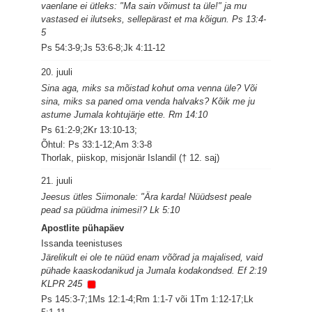
vaenlane ei ütleks: "Ma sain võimust ta üle!" ja mu
vastased ei ilutseks, sellepärast et ma kõigun. Ps 13:4-
5
Ps 54:3-9;Js 53:6-8;Jk 4:11-12
20. juuli
Sina aga, miks sa mõistad kohut oma venna üle? Või
sina, miks sa paned oma venda halvaks? Kõik me ju
astume Jumala kohtujärje ette. Rm 14:10
Ps 61:2-9;2Kr 13:10-13;
Õhtul: Ps 33:1-12;Am 3:3-8
Thorlak, piiskop, misjonär Islandil († 12. saj)
21. juuli
Jeesus ütles Siimonale: "Ära karda! Nüüdsest peale
pead sa püüdma inimesi!? Lk 5:10
Apostlite pühapäev
Issanda teenistuses
Järelikult ei ole te nüüd enam võõrad ja majalised, vaid
pühade kaaskodanikud ja Jumala kodakondsed. Ef 2:19
KLPR 245
Ps 145:3-7;1Ms 12:1-4;Rm 1:1-7 või 1Tm 1:12-17;Lk