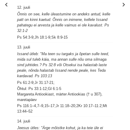
12. juuli
Õnnis on see, kelle üleastumine on andeks antud, kelle
patt on kinni kaetud. Õnnis on inimene, kellele Issand
pahategu ei arvesta ja kelle vaimus ei ole kavalust. Ps
32:1-2
Ps 54:3-9;Jh 18:1-9;Sk 8:9-15
13. juuli
Issand ütleb: "Ma teen su targaks ja õpetan sulle teed,
mida sul tuleb käia, ma annan sulle nõu oma silmaga
sind juhtides.? Ps 32:8 või Otsekui isa halastab laste
peale, nõnda halastab Issand nende peale, kes Teda
kardavad. Ps 103:13
Ps 61:2-9;Jr 31:17-21;
Õhtul: Ps 33:1-12;Gl 6:1-5
Margareta Antiookiast, märter Antiookias († u 307),
maretapäev
Ps 116:1–4,7–9,15–17;Jr 11:18–20;2Kr 10:17–11:2;Mt
13:44–52
14. juuli
Jeesus ütles: "Ärge mõistke kohut, ja ka teie üle ei