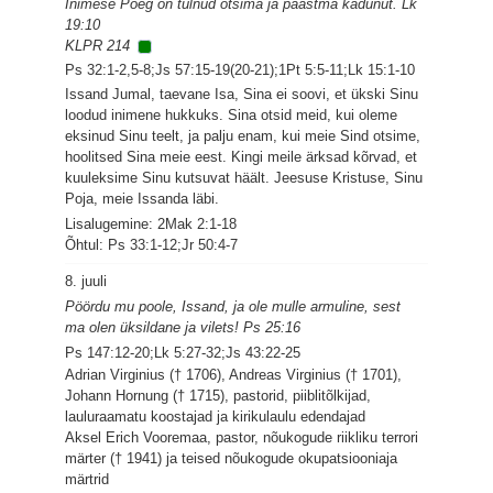
Inimese Poeg on tulnud otsima ja päästma kadunut. Lk
19:10
KLPR 214
Ps 32:1-2,5-8;Js 57:15-19(20-21);1Pt 5:5-11;Lk 15:1-10
Issand Jumal, taevane Isa, Sina ei soovi, et ükski Sinu
loodud inimene hukkuks. Sina otsid meid, kui oleme
eksinud Sinu teelt, ja palju enam, kui meie Sind otsime,
hoolitsed Sina meie eest. Kingi meile ärksad kõrvad, et
kuuleksime Sinu kutsuvat häält. Jeesuse Kristuse, Sinu
Poja, meie Issanda läbi.
Lisalugemine: 2Mak 2:1-18
Õhtul: Ps 33:1-12;Jr 50:4-7
8. juuli
Pöördu mu poole, Issand, ja ole mulle armuline, sest
ma olen üksildane ja vilets! Ps 25:16
Ps 147:12-20;Lk 5:27-32;Js 43:22-25
Adrian Virginius († 1706), Andreas Virginius († 1701),
Johann Hornung († 1715), pastorid, piiblitõlkijad,
lauluraamatu koostajad ja kirikulaulu edendajad
Aksel Erich Vooremaa, pastor, nõukogude riikliku terrori
märter († 1941) ja teised nõukogude okupatsiooniaja
märtrid