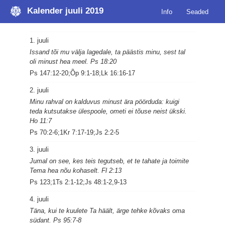
Kalender juuli 2019
Info
Seaded
1. juuli
Issand tõi mu välja lagedale, ta päästis minu, sest tal
oli minust hea meel. Ps 18:20
Ps 147:12-20;Õp 9:1-18;Lk 16:16-17
2. juuli
Minu rahval on kalduvus minust ära pöörduda: kuigi
teda kutsutakse ülespoole, ometi ei tõuse neist ükski.
Ho 11:7
Ps 70:2-6;1Kr 7:17-19;Js 2:2-5
3. juuli
Jumal on see, kes teis tegutseb, et te tahate ja toimite
Tema hea nõu kohaselt. Fl 2:13
Ps 123;1Ts 2:1-12;Js 48:1-2,9-13
4. juuli
Täna, kui te kuulete Ta häält, ärge tehke kõvaks oma
südant. Ps 95:7-8