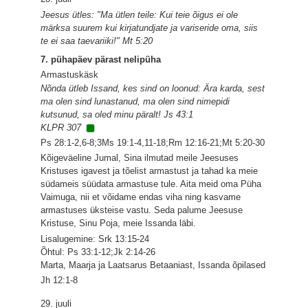
Jeesus ütles: "Ma ütlen teile: Kui teie õigus ei ole
märksa suurem kui kirjatundjate ja variseride oma, siis
te ei saa taevariiki!" Mt 5:20
7. pühapäev pärast nelipüha
Armastuskäsk
Nõnda ütleb Issand, kes sind on loonud: Ära karda, sest
ma olen sind lunastanud, ma olen sind nimepidi
kutsunud, sa oled minu päralt! Js 43:1
KLPR 307
Ps 28:1-2,6-8;3Ms 19:1-4,11-18;Rm 12:16-21;Mt 5:20-30
Kõigeväeline Jumal, Sina ilmutad meile Jeesuses
Kristuses igavest ja tõelist armastust ja tahad ka meie
südameis süüdata armastuse tule. Aita meid oma Püha
Vaimuga, nii et võidame endas viha ning kasvame
armastuses üksteise vastu. Seda palume Jeesuse
Kristuse, Sinu Poja, meie Issanda läbi.
Lisalugemine: Srk 13:15-24
Õhtul: Ps 33:1-12;Jk 2:14-26
Marta, Maarja ja Laatsarus Betaaniast, Issanda õpilased
Jh 12:1-8
29. juuli