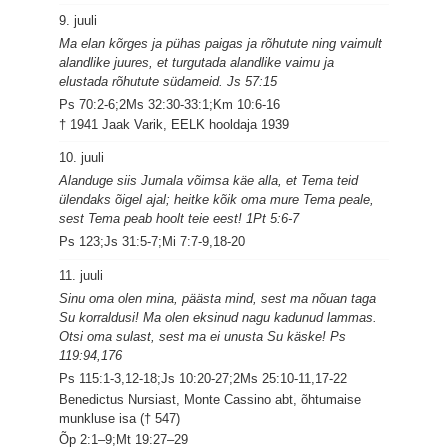
9. juuli
Ma elan kõrges ja pühas paigas ja rõhutute ning vaimult
alandlike juures, et turgutada alandlike vaimu ja
elustada rõhutute südameid. Js 57:15
Ps 70:2-6;2Ms 32:30-33:1;Km 10:6-16
† 1941 Jaak Varik, EELK hooldaja 1939
10. juuli
Alanduge siis Jumala võimsa käe alla, et Tema teid
ülendaks õigel ajal; heitke kõik oma mure Tema peale,
sest Tema peab hoolt teie eest! 1Pt 5:6-7
Ps 123;Js 31:5-7;Mi 7:7-9,18-20
11. juuli
Sinu oma olen mina, päästa mind, sest ma nõuan taga
Su korraldusi! Ma olen eksinud nagu kadunud lammas.
Otsi oma sulast, sest ma ei unusta Su käske! Ps
119:94,176
Ps 115:1-3,12-18;Js 10:20-27;2Ms 25:10-11,17-22
Benedictus Nursiast, Monte Cassino abt, õhtumaise
munkluse isa († 547)
Õp 2:1–9;Mt 19:27–29