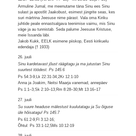
Armuline Jumal, me meenutame täna Sinu ees Sinu
sulast ja apostlit Jaakobust, esimest jüngrite seas, kes
suri märtrina Jeesuse nime pärast. Vala oma Kiriku
juhtide peale ennastsalgava teenimise vaimu, mis Sinu
väge ja au tunnistab. Seda palume Jeesuse Kristuse,
meie Issanda läbi.
Jakob Kukk, EELK esimene piiskop, Eesti kirikuelu
edendaja († 1933)
26. juuli
Sinu kardetavast jõust räägitagu ja ma jutustan Sinu
suurtest töödest. Ps 145:6
Ps 54:3-9;Lk 22:31-34;2Kr 12:1-10
Anna ja Joakim, Neitsi Maarja vanemad, annepäev
Ps 1:1–3;Sk 2:10–13;Rm 8:28–30;Mt 13:16–17
27. juuli
Su suure headuse mälestust kuulutatagu ja Su õiguse
üle hõisatagu! Ps 145:7
Ps 61:2-9;Fl 3:12-16;
Õhtul: Ps 33:1-12;5Ms 10:12-19
28. juuli