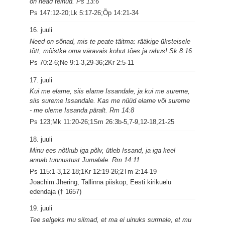
on head teinud. Ps 13:6
Ps 147:12-20;Lk 5:17-26;Õp 14:21-34
16. juuli
Need on sõnad, mis te peate täitma: rääkige üksteisele
tõtt, mõistke oma väravais kohut tões ja rahus! Sk 8:16
Ps 70:2-6;Ne 9:1-3,29-36;2Kr 2:5-11
17. juuli
Kui me elame, siis elame Issandale, ja kui me sureme,
siis sureme Issandale. Kas me nüüd elame või sureme
- me oleme Issanda päralt. Rm 14:8
Ps 123;Mk 11:20-26;1Sm 26:3b-5,7-9,12-18,21-25
18. juuli
Minu ees nõtkub iga põlv, ütleb Issand, ja iga keel
annab tunnustust Jumalale. Rm 14:11
Ps 115:1-3,12-18;1Kr 12:19-26;2Tm 2:14-19
Joachim Jhering, Tallinna piiskop, Eesti kirikuelu
edendaja († 1657)
19. juuli
Tee selgeks mu silmad, et ma ei uinuks surmale, et mu