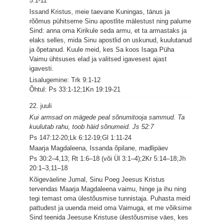
5:1-11
Issand Kristus, meie taevane Kuningas, tänus ja
rõõmus pühitseme Sinu apostlite mälestust ning palume
Sind: anna oma Kirikule seda armu, et ta armastaks ja
elaks selles, mida Sinu apostlid on uskunud, kuulutanud
ja õpetanud. Kuule meid, kes Sa koos Isaga Püha
Vaimu ühtsuses elad ja valitsed igavesest ajast
igavesti.
Lisalugemine: Trk 9:1-12
Õhtul: Ps 33:1-12;1Kn 19:19-21
22. juuli
Kui armsad on mägede peal sõnumitooja sammud. Ta
kuulutab rahu, toob häid sõnumeid. Js 52:7
Ps 147:12-20;Lk 6:12-19;Gl 1:11-24
Maarja Magdaleena, Issanda õpilane, madlipäev
Ps 30:2–4,13; Rt 1:6–18 (või Ül 3:1–4);2Kr 5:14–18;Jh
20:1–3,11–18
Kõigeväeline Jumal, Sinu Poeg Jeesus Kristus
tervendas Maarja Magdaleena vaimu, hinge ja ihu ning
tegi temast oma ülestõusmise tunnistaja. Puhasta meid
pattudest ja uuenda meid oma Vaimuga, et me võiksime
Sind teenida Jeesuse Kristuse ülestõusmise väes, kes