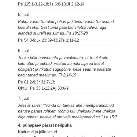
Ps 115:1-3,12-18;Js 6:8-10;Jl 2:12-14
5. juuli
Puhta vastu Sa oled puhas ja kõvera vastu Sa osutud
keeruliseks. Sest Sina päästad viletsa rahva, aga
alandad suurelised silmad. Ps 18:27-28
Ps 54:3-9;Lk 23:39-43;2Ts 1:11-12
6. juuli
Tehke kõik nurisemata ja vaidlemata, et te oleksite
laitmatud ja puhtad, veatud Jumala lapsed keset
põikpäist ja rikutud sugupõlve, kelle seas te paistate
nagu tähed maailmas. Fl 2:14-15
Ps 61:2-9;Jr 31:7-13;
Õhtul: Ps 33:1-12;2Aj 30:6-9
7. juuli
Jeesus ütles: "Nõnda on taevas ühe meeltparandanud
patuse pärast rohkem rõõmu kui üheksakümne üheksa
õige pärast, kellele ei ole vaja meeleparandust." Lk 15:7
4. pühapäev pärast nelipüha
Kadunud ja jälle leitud