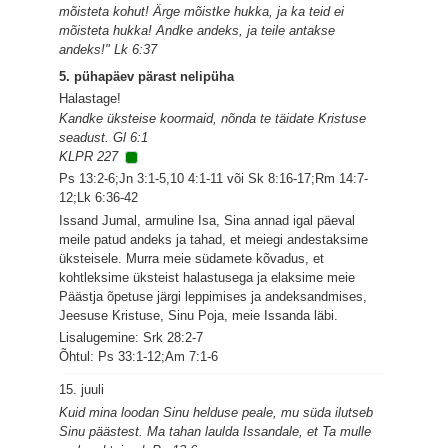
mõisteta kohut! Ärge mõistke hukka, ja ka teid ei
mõisteta hukka! Andke andeks, ja teile antakse
andeks!" Lk 6:37
5. pühapäev pärast nelipüha
Halastage!
Kandke üksteise koormaid, nõnda te täidate Kristuse
seadust. Gl 6:1
KLPR 227
Ps 13:2-6;Jn 3:1-5,10 4:1-11 või Sk 8:16-17;Rm 14:7-
12;Lk 6:36-42
Issand Jumal, armuline Isa, Sina annad igal päeval
meile patud andeks ja tahad, et meiegi andestaksime
üksteisele. Murra meie südamete kõvadus, et
kohtleksime üksteist halastusega ja elaksime meie
Päästja õpetuse järgi leppimises ja andeksandmises,
Jeesuse Kristuse, Sinu Poja, meie Issanda läbi.
Lisalugemine: Srk 28:2-7
Õhtul: Ps 33:1-12;Am 7:1-6
15. juuli
Kuid mina loodan Sinu helduse peale, mu süda ilutseb
Sinu päästest. Ma tahan laulda Issandale, et Ta mulle