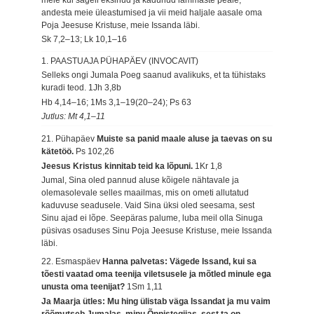
andesta meie üleastumised ja vii meid haljale aasale oma
Poja Jeesuse Kristuse, meie Issanda läbi.
Sk 7,2–13; Lk 10,1–16
1. PAASTUAJA PÜHAPÄEV (INVOCAVIT)
Selleks ongi Jumala Poeg saanud avalikuks, et ta tühistaks
kuradi teod.
1Jh 3,8b
Hb 4,14–16; 1Ms 3,1–19(20–24); Ps 63
Jutlus: Mt 4,1–11
21. Pühapäev
Muiste sa panid maale aluse ja taevas on su
kätetöö.
Ps 102,26
Jeesus Kristus kinnitab teid ka lõpuni.
1Kr 1,8
Jumal, Sina oled pannud aluse kõigele nähtavale ja
olemasolevale selles maailmas, mis on ometi allutatud
kaduvuse seadusele. Vaid Sina üksi oled seesama, sest
Sinu ajad ei lõpe. Seepäras palume, luba meil olla Sinuga
püsivas osaduses Sinu Poja Jeesuse Kristuse, meie Issanda
läbi.
22. Esmaspäev
Hanna palvetas: Vägede Issand, kui sa
tõesti vaatad oma teenija viletsusele ja mõtled minule ega
unusta oma teenijat?
1Sm 1,11
Ja Maarja ütles: Mu hing ülistab väga Issandat ja mu vaim
rõõmutseb Jumalas, minu Õnnistegijas, sest ta on