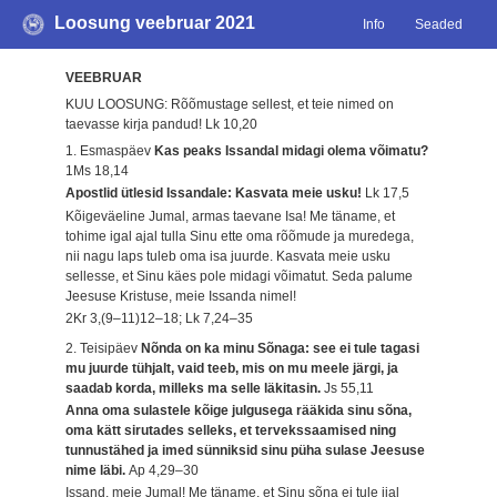
Loosung veebruar 2021
Info
Seaded
VEEBRUAR
KUU LOOSUNG: Rõõmustage sellest, et teie nimed on
taevasse kirja pandud!
Lk 10,20
1. Esmaspäev
Kas peaks Issandal midagi olema võimatu?
1Ms 18,14
Apostlid ütlesid Issandale: Kasvata meie usku!
Lk 17,5
Kõigeväeline Jumal, armas taevane Isa! Me täname, et
tohime igal ajal tulla Sinu ette oma rõõmude ja muredega,
nii nagu laps tuleb oma isa juurde. Kasvata meie usku
sellesse, et Sinu käes pole midagi võimatut. Seda palume
Jeesuse Kristuse, meie Issanda nimel!
2Kr 3,(9–11)12–18; Lk 7,24–35
2. Teisipäev
Nõnda on ka minu Sõnaga: see ei tule tagasi
mu juurde tühjalt, vaid teeb, mis on mu meele järgi, ja
saadab korda, milleks ma selle läkitasin.
Js 55,11
Anna oma sulastele kõige julgusega rääkida sinu sõna,
oma kätt sirutades selleks, et tervekssaamised ning
tunnustähed ja imed sünniksid sinu püha sulase Jeesuse
nime läbi.
Ap 4,29–30
Issand, meie Jumal! Me täname, et Sinu sõna ei tule iial