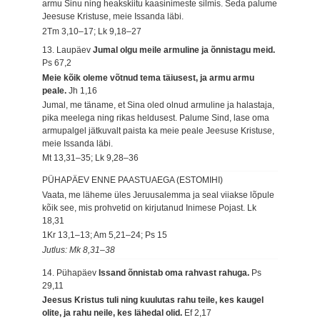
armu Sinu ning heakskiitu kaasinimeste silmis. Seda palume
Jeesuse Kristuse, meie Issanda läbi.
2Tm 3,10–17; Lk 9,18–27
13. Laupäev
Jumal olgu meile armuline ja õnnistagu meid.
Ps 67,2
Meie kõik oleme võtnud tema täiusest, ja armu armu
peale.
Jh 1,16
Jumal, me täname, et Sina oled olnud armuline ja halastaja,
pika meelega ning rikas heldusest. Palume Sind, lase oma
armupalgel jätkuvalt paista ka meie peale Jeesuse Kristuse,
meie Issanda läbi.
Mt 13,31–35; Lk 9,28–36
PÜHAPÄEV ENNE PAASTUAEGA (ESTOMIHI)
Vaata, me läheme üles Jeruusalemma ja seal viiakse lõpule
kõik see, mis prohvetid on kirjutanud Inimese Pojast.
Lk
18,31
1Kr 13,1–13; Am 5,21–24; Ps 15
Jutlus: Mk 8,31–38
14. Pühapäev
Issand õnnistab oma rahvast rahuga.
Ps
29,11
Jeesus Kristus tuli ning kuulutas rahu teile, kes kaugel
olite, ja rahu neile, kes lähedal olid.
Ef 2,17