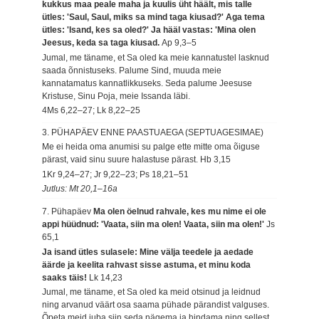
kukkus maa peale maha ja kuulis üht häält, mis talle
ütles: 'Saul, Saul, miks sa mind taga kiusad?' Aga tema
ütles: 'Isand, kes sa oled?' Ja hääl vastas: 'Mina olen
Jeesus, keda sa taga kiusad.
Ap 9,3–5
Jumal, me täname, et Sa oled ka meie kannatustel lasknud
saada õnnistuseks. Palume Sind, muuda meie
kannatamatus kannatlikkuseks. Seda palume Jeesuse
Kristuse, Sinu Poja, meie Issanda läbi.
4Ms 6,22–27; Lk 8,22–25
3. PÜHAPÄEV ENNE PAASTUAEGA (SEPTUAGESIMAE)
Me ei heida oma anumisi su palge ette mitte oma õiguse
pärast, vaid sinu suure halastuse pärast.
Hb 3,15
1Kr 9,24–27; Jr 9,22–23; Ps 18,21–51
Jutlus: Mt 20,1–16a
7. Pühapäev
Ma olen öelnud rahvale, kes mu nime ei ole
appi hüüdnud: 'Vaata, siin ma olen! Vaata, siin ma olen!'
Js
65,1
Ja isand ütles sulasele: Mine välja teedele ja aedade
äärde ja keelita rahvast sisse astuma, et minu koda
saaks täis!
Lk 14,23
Jumal, me täname, et Sa oled ka meid otsinud ja leidnud
ning arvanud väärt osa saama pühade pärandist valguses.
Õpeta meid juba siin seda nägema ja hindama ning sellest