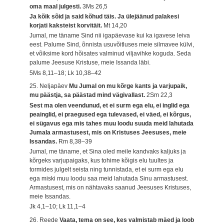
oma maal julgesti.
3Ms 26,5
Ja kõik sõid ja said kõhud täis. Ja ülejäänud palakesi
korjati kaksteist korvitäit.
Mt 14,20
Jumal, me täname Sind nii igapäevase kui ka igavese leiva
eest. Palume Sind, õnnista usuvõitluses meie silmavee külvi,
et võiksime kord hõisates valminud viljavihke koguda. Seda
palume Jeesuse Kristuse, meie Issanda läbi.
5Ms 8,11–18; Lk 10,38–42
25. Neljapäev
Mu Jumal on mu kõrge kants ja varjupaik,
mu päästja, sa päästad mind vägivallast.
2Sm 22,3
Sest ma olen veendunud, et ei surm ega elu, ei inglid ega
peainglid, ei praegused ega tulevased, ei väed, ei kõrgus,
ei sügavus ega mis tahes muu loodu suuda meid lahutada
Jumala armastusest, mis on Kristuses Jeesuses, meie
Issandas.
Rm 8,38–39
Jumal, me täname, et Sina oled meile kandvaks kaljuks ja
kõrgeks varjupaigaks, kus tohime kõigis elu tuultes ja
tormides julgelt seista ning tunnistada, et ei surm ega elu
ega miski muu loodu saa meid lahutada Sinu armastusest.
Armastusest, mis on nähtavaks saanud Jeesuses Kristuses,
meie Issandas.
Jk 4,1–10; Lk 11,1–4
26. Reede
Vaata, tema on see, kes valmistab mäed ja loob