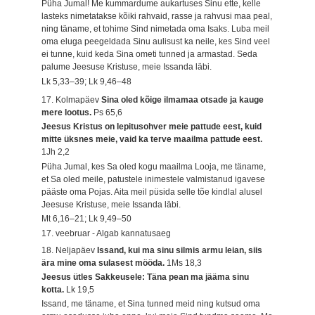
Püha Jumal! Me kummardume aukartuses Sinu ette, kelle
lasteks nimetatakse kõiki rahvaid, rasse ja rahvusi maa peal,
ning täname, et tohime Sind nimetada oma Isaks. Luba meil
oma eluga peegeldada Sinu aulisust ka neile, kes Sind veel
ei tunne, kuid keda Sina ometi tunned ja armastad. Seda
palume Jeesuse Kristuse, meie Issanda läbi.
Lk 5,33–39; Lk 9,46–48
17. Kolmapäev
Sina oled kõige ilmamaa otsade ja kauge
mere lootus.
Ps 65,6
Jeesus Kristus on lepitusohver meie pattude eest, kuid
mitte üksnes meie, vaid ka terve maailma pattude eest.
1Jh 2,2
Püha Jumal, kes Sa oled kogu maailma Looja, me täname,
et Sa oled meile, patustele inimestele valmistanud igavese
pääste oma Pojas. Aita meil püsida selle tõe kindlal alusel
Jeesuse Kristuse, meie Issanda läbi.
Mt 6,16–21; Lk 9,49–50
17. veebruar - Algab kannatusaeg
18. Neljapäev
Issand, kui ma sinu silmis armu leian, siis
ära mine oma sulasest mööda.
1Ms 18,3
Jeesus ütles Sakkeusele: Täna pean ma jääma sinu
kotta.
Lk 19,5
Issand, me täname, et Sina tunned meid ning kutsud oma