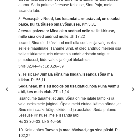
elama. Seda palume Jeesuse Kristuse, Sinu Poja, meie
Issanda läbi.
8. Esmaspäev
Need, kes Issandat armastavad, on otsekui
päike, kui ta tõuseb oma võimuses.
Km 5,31
Jeesus palvetas: Mina olen andnud neile selle kirkuse,
mille sina oled andnud mulle.
Jh 17,22
Issand, Sina oled käskinud meil olla soolaks ja valguseks
sellele maailmale. Täname Sind, et oled andnud meilegi osa
sellest kirkusest, mis ainsana suudab eristada valgust
pimedusest, tõde valest ja õiget ülekohtust.
5Ms 32,44–47; Lk 8,26–39
9. Teisipäev
Jumala sõna ma kiidan, Issanda sõna ma
kiidan.
Ps 56,11
Seda head, mis su hoolde on usaldatud, hoia Püha Vaimu
abil, kes meis elab.
2Tm 1,14
Issand, me täname, et Sinu Sõna on me jalale lambiks ja
valguseks meie jalgteel. Õpeta meid eluteel käima nõnda, et
Sinu nimi saaks kõiges kiidetud ja austatud. Seda palume
Jeesuse Kristuse, meie Issanda läbi.
Hs 33,30–33; Lk 8,40–56
10. Kolmapäev
Taevas ja maa hävivad, aga sina püsid.
Ps
102,27