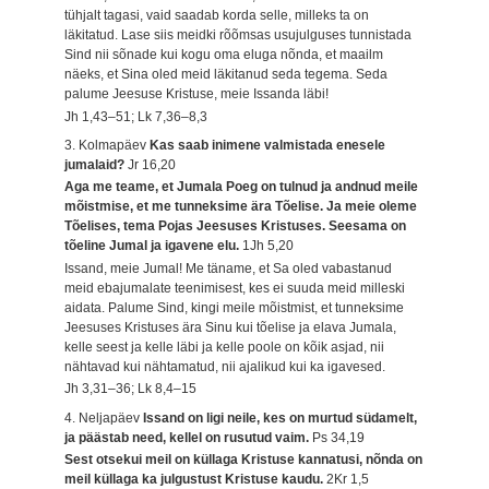
tühjalt tagasi, vaid saadab korda selle, milleks ta on
läkitatud. Lase siis meidki rõõmsas usujulguses tunnistada
Sind nii sõnade kui kogu oma eluga nõnda, et maailm
näeks, et Sina oled meid läkitanud seda tegema. Seda
palume Jeesuse Kristuse, meie Issanda läbi!
Jh 1,43–51; Lk 7,36–8,3
3. Kolmapäev
Kas saab inimene valmistada enesele
jumalaid?
Jr 16,20
Aga me teame, et Jumala Poeg on tulnud ja andnud meile
mõistmise, et me tunneksime ära Tõelise. Ja meie oleme
Tõelises, tema Pojas Jeesuses Kristuses. Seesama on
tõeline Jumal ja igavene elu.
1Jh 5,20
Issand, meie Jumal! Me täname, et Sa oled vabastanud
meid ebajumalate teenimisest, kes ei suuda meid milleski
aidata. Palume Sind, kingi meile mõistmist, et tunneksime
Jeesuses Kristuses ära Sinu kui tõelise ja elava Jumala,
kelle seest ja kelle läbi ja kelle poole on kõik asjad, nii
nähtavad kui nähtamatud, nii ajalikud kui ka igavesed.
Jh 3,31–36; Lk 8,4–15
4. Neljapäev
Issand on ligi neile, kes on murtud südamelt,
ja päästab need, kellel on rusutud vaim.
Ps 34,19
Sest otsekui meil on küllaga Kristuse kannatusi, nõnda on
meil küllaga ka julgustust Kristuse kaudu.
2Kr 1,5