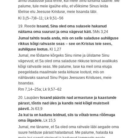
armu osadusse juba enne, kui meie Sind tundma saame. Me
palume, tule meie igaühe ellu, et võiksime Sinus leida
tõelise elu Jeesuse Kristuse, meie Issanda läbi.
Kl 3,(5–7)8–11; Lk 9,51–56
19. Reede
Issand, Sina oled oma sulasele hakanud
näitama oma suurust ja oma vägevat kätt.
5Ms 3,24
Jumal tahtis teada anda, mis on selle saladuse auhiilguse
rikkus kõigi rahvaste seas – see on Kristus teie sees,
auhiilguse lootus.
Kl 1,27
Jumal, me tõstame kõrgeks Sinu nime ja ülistame Sinu
vägevust, et Sa oled oma saladuse rikkuse teinud avalikuks
kõigi rahvaste seas. Me palume, lase ka meil oma eluga
peegeldada maailmale seda kirkuse lootust, mis on
nähtavaks saanud Sinu Pojas Jeesuses Kristuses, meie
Issandas.
Rm 7,14–25a; Lk 9,57–62
20. Laupäev
Issand päästis nad armastuse ja kaastunde
pärast, tõstis nad üles ja kandis neid kõigil muistseil
päevil.
Js 63,9
Ja kui ta on kadunu leidnud, siis ta võtab tema rõõmuga
oma õlgadele.
Lk 15,5
Jumal, me täname, et Sa oled oma rahvale läbi aegade oma
suure helduse pärast halastanud. Me palume, halasta ka
meie kui sageli eksinud ja kadunud lammaste peale,