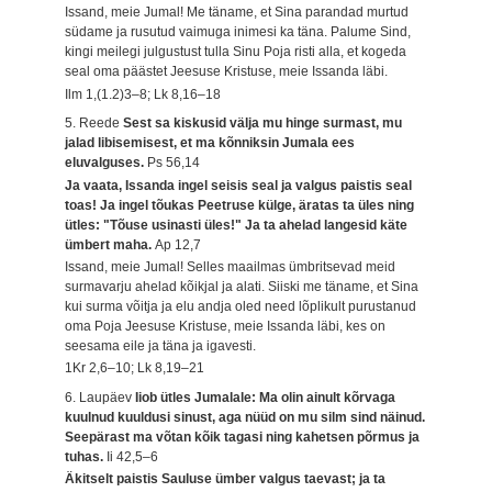
Issand, meie Jumal! Me täname, et Sina parandad murtud
südame ja rusutud vaimuga inimesi ka täna. Palume Sind,
kingi meilegi julgustust tulla Sinu Poja risti alla, et kogeda
seal oma päästet Jeesuse Kristuse, meie Issanda läbi.
Ilm 1,(1.2)3–8; Lk 8,16–18
5. Reede
Sest sa kiskusid välja mu hinge surmast, mu
jalad libisemisest, et ma kõnniksin Jumala ees
eluvalguses.
Ps 56,14
Ja vaata, Issanda ingel seisis seal ja valgus paistis seal
toas! Ja ingel tõukas Peetruse külge, äratas ta üles ning
ütles: "Tõuse usinasti üles!" Ja ta ahelad langesid käte
ümbert maha.
Ap 12,7
Issand, meie Jumal! Selles maailmas ümbritsevad meid
surmavarju ahelad kõikjal ja alati. Siiski me täname, et Sina
kui surma võitja ja elu andja oled need lõplikult purustanud
oma Poja Jeesuse Kristuse, meie Issanda läbi, kes on
seesama eile ja täna ja igavesti.
1Kr 2,6–10; Lk 8,19–21
6. Laupäev
Iiob ütles Jumalale: Ma olin ainult kõrvaga
kuulnud kuuldusi sinust, aga nüüd on mu silm sind näinud.
Seepärast ma võtan kõik tagasi ning kahetsen põrmus ja
tuhas.
Ii 42,5–6
Äkitselt paistis Sauluse ümber valgus taevast; ja ta