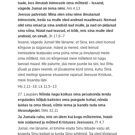
tuule, kes ilmutab inimesele oma mõtteid – Issand,
vägede Jumal on tema nimi.
Am 4,13
Jeesus palvetab: Mina olen sinu nime ilmutanud
inimestele, keda sa mulle oled andnud maailmast. Nemad
olid sinu omad ja sina andsid nad mulle, ja nad on pidanud
sinu sõna. Nüüd nad teavad, et kõik, mis sina mulle oled
andnud, on sinult.
Jh 17,6–7
Issand, vägede Jumal! Me täname, et Sina, kes oled loonud
kõrguse ja sügavuse, mäed ja mered, oled teinud
inimlastele teatavaks oma püha nime ja ilmutanud meile
oma mõtteid, mis on kõrgemad meie mõtetest nii nagu
taevad maast. Me palume, jää meie juurde ka siis, kui õhtu
jõuab ja päev veereb, et jõuaksime kord sinna, kuhu Sina
oled meilegi igavese eluaseme rajanud Jeesuse Kristuse,
meie Issanda läbi.
Hb 2,11–18; Lk 11,5–13
27. Laupäev
Nõnda nagu kotkas oma pesakonda lendu
ergutades hõljub kaitstes oma poegade kohal, nõnda
laotas ta oma tiivad, võttis tema ja kandis teda oma
tiivasulgedel.
5Ms 32,11
Ja Jumala rahu, mis on ülem kui kogu mõistmine, hoiab
teie südamed ja mõtted Kristuses Jeesuses.
Fl 4,7
Jumal, me täname, et tohime elada Sinu tiibade varju all,
kogeda Sinu kaitset ja tunda Sinu juhtimist. Sa oled tõotanud