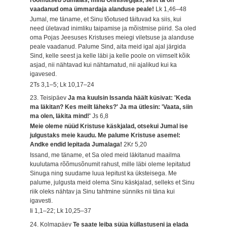
vaadanud oma ümmardaja alanduse peale!
Lk 1,46–48
Jumal, me täname, et Sinu tõotused täituvad ka siis, kui
need ületavad inimliku taipamise ja mõistmise piirid. Sa oled
oma Pojas Jeesuses Kristuses meiegi viletsuse ja alanduse
peale vaadanud. Palume Sind, aita meid igal ajal järgida
Sind, kelle seest ja kelle läbi ja kelle poole on viimselt kõik
asjad, nii nähtavad kui nähtamatud, nii ajalikud kui ka
igavesed.
2Ts 3,1–5; Lk 10,17–24
23. Teisipäev
Ja ma kuulsin Issanda häält küsivat: 'Keda
ma läkitan? Kes meilt läheks?' Ja ma ütlesin: 'Vaata, siin
ma olen, läkita mind!'
Js 6,8
Meie oleme nüüd Kristuse käskjalad, otsekui Jumal ise
julgustaks meie kaudu. Me palume Kristuse asemel:
Andke endid lepitada Jumalaga!
2Kr 5,20
Issand, me täname, et Sa oled meid läkitanud maailma
kuulutama rõõmusõnumit rahust, mille läbi oleme lepitatud
Sinuga ning suudame luua lepitust ka üksteisega. Me
palume, julgusta meid olema Sinu käskjalad, selleks et Sinu
riik oleks nähtav ja Sinu tahtmine sünniks nii täna kui
igavesti.
Ii 1,1–22; Lk 10,25–37
24. Kolmapäev
Te saate leiba süüa küllastuseni ja elada