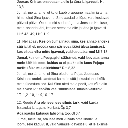
Jeesus Kristus on seesama eile ja täna ja igavesti.
Hb
13,8
Jumal, me täname, et kuigi kaob praegune maailm ja tema
himu, oled Sina igavene. Sinu aastad ei lõpe, vaid kestavad
põlvest põlve. Õpeta meid seda nägema Jeesuse Kristuse,
meie Issanda läbi, kes on seesama eile ja täna ja igavesti.
Lk 6,43–49; Lk 9,1–9
11. Neljapäev
Kes on Jumal nagu sina, kes annab andeks
süü ja läheb mööda oma pärisosa jäägi üleastumisest,
kes ei pea viha mitte igavesti, vaid osutab armu!
Mi 7,18
Jumal, kes oma Poegagi ei säästnud, vaid loovutas tema
meie kõikide eest, kuidas ta ei peaks siis koos Pojaga
meile kõike muud kinkima?
Rm 8,32
Jumal, me täname, et Sina oled oma Pojas Jeesuses
Kristuses andeks andnud ka meie süü ja kustutanud kõik
meie üleastumised. Kui Sina oled meie poolt, kes võib olla
meie vastu? Kes võib veel süüdistada Jumala valituid?
1Ts 1,2–10; Lk 9,10–17
12. Reede
Ära ole iseenese silmis tark, vaid karda
Issandat ja tagane kurjast.
Õp 3,7
Aga igaüks katsugu läbi oma töö.
Gl 6,4
Jumal, meie Isa, ära lase meil külvata oma lihalikule
loomusele kaduvust, vaid Vaimule igavest elu, et leiaksime