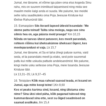
Jumal, me täname, et võime iga päev oma elus kogeda Sinu
rahu, mis on suurem inimlikust taipamisest ning mida see
maailm meile iialgi anda ei suuda. Me palume, tee meidki
selle rahu saadikuteks oma Poja Jeesuse Kristuse kui
tõelise Rahuvürsti läbi.
15. Esmaspäev
Siis Iisraeli lapsed ütlesid Issandale: 'Me
oleme pattu teinud! Talita sina meiega, nagu see sinu
silmis hea on, aga päästa meid praegu!'
Km 10,15
Nõnda on taevas ühest patusest, kes meelt parandab,
rohkem rõõmu kui üheksakümne üheksast õigest, kes
meeleparandust ei vaja.
Lk 15,7
Jumal, me täname, et Sa ei taha ühegi patuse surma, vaid
seda, et ta parandaks meelt ja elaks, sest pole suuremat
pattu kui mitte uskuda pattude andeksandmist. Me palume,
kingi meile usku sellesse oma Poja, meie Issanda Jeesuse
Kristuse läbi.
Lk 13,31–35; Lk 9,37–45
16. Teisipäev
Kõik maa rahvad saavad teada, et Issand on
Jumal, aga mitte keegi teine!
1Kn 8,60
Kes ei peaks kartma sind, Issand, ning ülistama sinu
nime? Sina üksi oled püha, kõik paganad tulevad ning
kummardavad sinu ette, sest su õiged seadmised on
saanud avalikuks.
Ilm 15,4